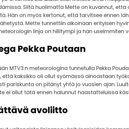
ämissä. Siitä huolimatta Mette on kuvannut, että o
ä. Hän on myös kertonut, että tarvitsee ennen läh
n lähetystä. Mette tunnettiin aikoinaan erityisen hy
orologin linja on hillitympi ja hän useimmiten vain
lega Pekka Poutaan
ään MTV3:n meteorologina tunnetulla Pekka Poudal
i, että kaksikko oli ollut syömässä ainoastaan työ
sti pariskunta on pitänyt yhtä jo vuosien ajan. Lu
tte ei ollut tätä ennen halunnut haastatteluissa kä
ättävä avoliitto