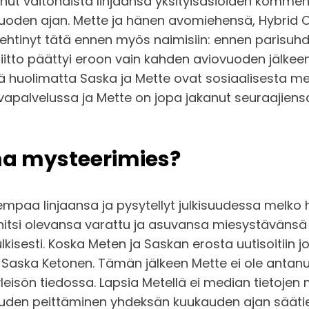
ut vaitonaista linjaansa yksityisasioiden komment
 jo vuoden ajan. Mette ja hänen avomiehensä, Hybrid
oli ehtinyt tätä ennen myös naimisiin: ennen parisu
iitto päättyi eroon vain kahden aviovuoden jälkee
tä huolimatta Saska ja Mette ovat sosiaalisesta me
alvelussa ja Mette on jopa jakanut seuraajiensa 
a mysteerimies?
paa linjaansa ja pysytellyt julkisuudessa melko 
nitsi olevansa varattu ja asuvansa miesystävänsä 
lkisesti. Koska Meten ja Saskan erosta uutisoitiin 
Saska Ketonen. Tämän jälkeen Mette ei ole antanu
eisön tiedossa. Lapsia Metellä ei median tietojen 
auden peittäminen yhdeksän kuukauden ajan säätiedo