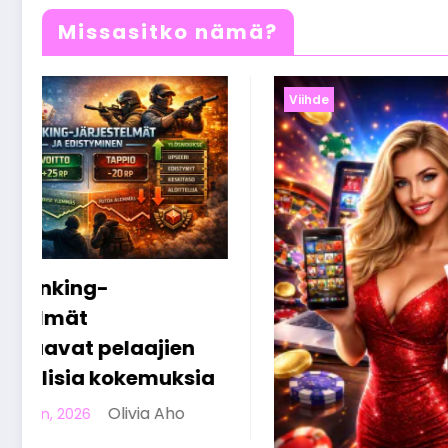
Missasitko nämä?
Viihde
Viihde
Nettik
selitet
niistä k
26 maalisk