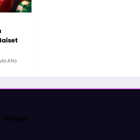
Viihdyttäviä Pelejä
Kokeiltavaksi
Olivia
23 maaliskuun, 2026
Yhteys