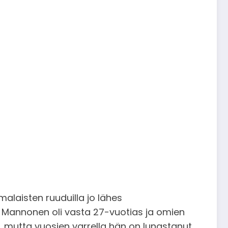
laisten ruuduilla jo lähes
e Mannonen oli vasta 27-vuotias ja omien
a, mutta vuosien varrella hän on lunastanut