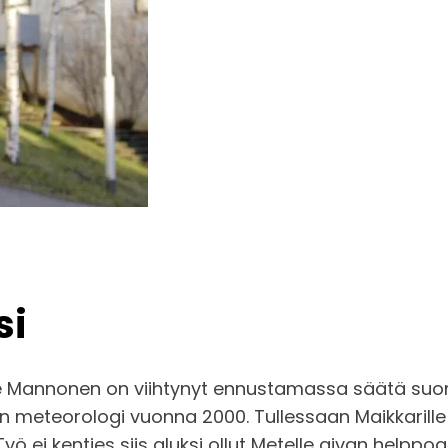
si
 Mannonen on viihtynyt ennustamassa säätä suoma
n meteorologi vuonna 2000. Tullessaan Maikkarill
ö ei kenties siis aluksi ollut Metelle aivan helppo