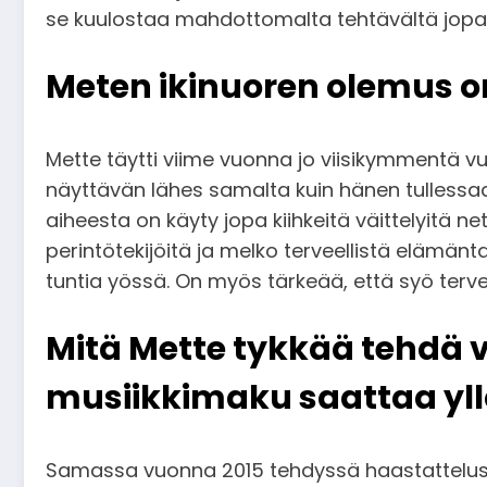
se kuulostaa mahdottomalta tehtävältä jopa n
Meten ikinuoren olemus on
Mette täytti viime vuonna jo viisikymmentä v
näyttävän lähes samalta kuin hänen tullessaa
aiheesta on käyty jopa kiihkeitä väittelyitä n
perintötekijöitä ja melko terveellistä elämä
tuntia yössä. On myös tärkeää, että syö terveel
Mitä Mette tykkää tehdä 
musiikkimaku saattaa yll
Samassa vuonna 2015 tehdyssä haastattelussa 