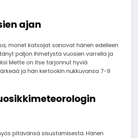
sien ajan
ossa, monet katsojat sanovat hänen edelleen
änyt paljon ihmetystä vuosien varrella ja
ksi Mette on itse tarjonnut hyviä
tärkeää ja hän kertookin nukkuvansa 7-9
uosikkimeteorologin
 myös pitävänsä sisustamisesta. Hänen