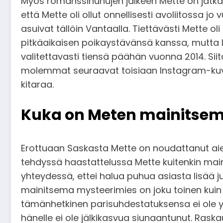
Myös romanssihuhujen jälkeen Mette on jatkan
että Mette oli ollut onnellisesti avoliitossa
asuivat tällöin Vantaalla. Tiettävästi Mette 
pitkäaikaisen poikaystävänsä kanssa, mutta l
valitettavasti tiensä päähän vuonna 2014. Sii
molemmat seuraavat toisiaan Instagram-kuvap
kitaraa.
Kuka on Meten mainitsem
Erottuaan Saskasta Mette on noudattanut aiem
tehdyssä haastattelussa Mette kuitenkin mai
yhteydessä, ettei halua puhua asiasta lisää ju
mainitsema mysteerimies on joku toinen kuin 
tämänhetkinen parisuhdestatuksensa ei ole yl
hänelle ei ole jälkikasvua siunaantunut. Rask