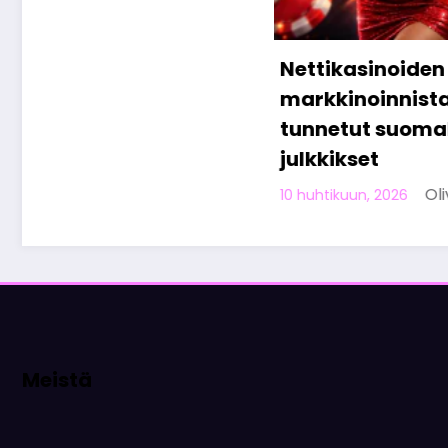
Nettikasinoiden
markkinoinnista
tunnetut suomalaiset
julkkikset
Olivia Aho
10 huhtikuun, 2026
Meistä