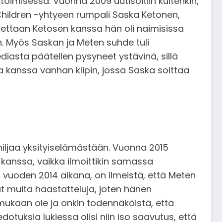
oimisessa. Vuonna 2009 uutisoitiin kuitenkin,
 Children -yhtyeen rumpali Saska Ketonen,
hdettaan Ketosen kanssa hän oli naimisissa
n. Myös Saskan ja Meten suhde tuli
diasta päätellen pysyneet ystävinä, sillä
kanssa vanhan klipin, jossa Saska soittaa
hiljaa yksityiselämästään. Vuonna 2015
kanssa, vaikka ilmoittikin samassa
jo vuoden 2014 aikana, on ilmeistä, että Meten
t muita haastatteluja, joten hänen
mukaan ole ja onkin todennäköistä, että
tuksia lukiessa olisi niin iso saavutus, että