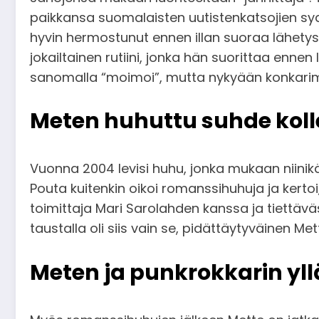
paikkansa suomalaisten uutistenkatsojien syd
hyvin hermostunut ennen illan suoraa lähetyst
jokailtainen rutiini, jonka hän suorittaa enne
sanomalla “moimoi”, mutta nykyään konkarimete
Meten huhuttu suhde kol
Vuonna 2004 levisi huhu, jonka mukaan niinik
Pouta kuitenkin oikoi romanssihuhuja ja kerto
toimittaja Mari Sarolahden kanssa ja tiettävä
taustalla oli siis vain se, pidättäytyväinen Me
Meten ja punkrokkarin yll