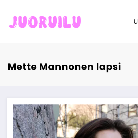
Skip
to
content
U
Mette Mannonen lapsi