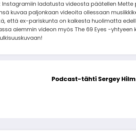
: Instagramiin ladatusta videosta päätellen Mette 
nsä kuvaa paljonkaan videoita ollessaan musiikkikei
tä, että ex-pariskunta on kaikesta huolimatta ede
diassa aiemmin videon myös The 69 Eyes -yhtyeen ke
julkisuuskuvaan!
Podcast-tähti Sergey Hilm