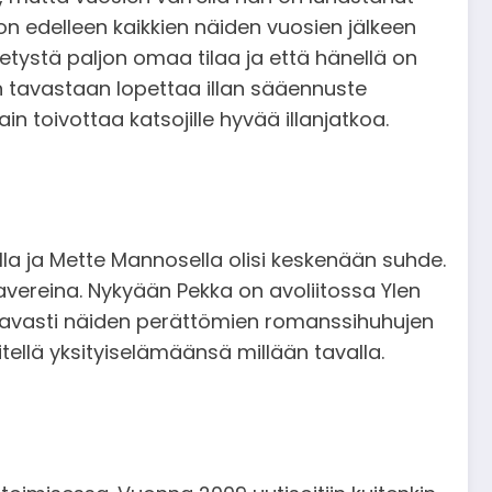
n edelleen kaikkien näiden vuosien jälkeen
etystä paljon omaa tilaa ja että hänellä on
vin tavastaan lopettaa illan sääennuste
 toivottaa katsojille hyvää illanjatkoa.
la ja Mette Mannosella olisi keskenään suhde.
kavereina. Nykyään Pekka on avoliitossa Ylen
ultavasti näiden perättömien romanssihuhujen
sitellä yksityiselämäänsä millään tavalla.