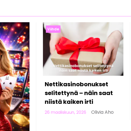
Viihde
asinobonukset
tynä – näin saat
aiken irti
Olivia Aho
uun, 2026