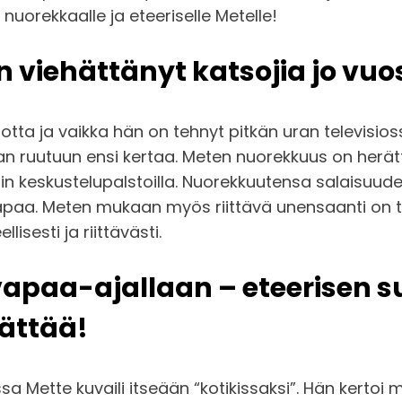
uorekkaalle ja eteeriselle Metelle!
 viehättänyt katsojia jo vuo
uotta ja vaikka hän on tehnyt pitkän uran televisi
n ruutuun ensi kertaa. Meten nuorekkuus on herätt
etin keskustelupalstoilla. Nuorekkuutensa salaisuude
ntapaa. Meten mukaan myös riittävä unensaanti on 
lisesti ja riittävästi.
vapaa-ajallaan – eteerisen s
ättää!
Mette kuvaili itseään “kotikissaksi”. Hän kertoi