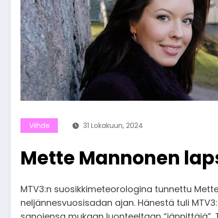
Viihde
31 Lokakuun, 2024
Mette Mannonen lap
MTV3:n suosikkimeteorologina tunnettu Mette
neljännesvuosisadan ajan. Hänestä tuli MTV3:
sanojensa mukaan luonteeltaan “jännittäjä”. Ty