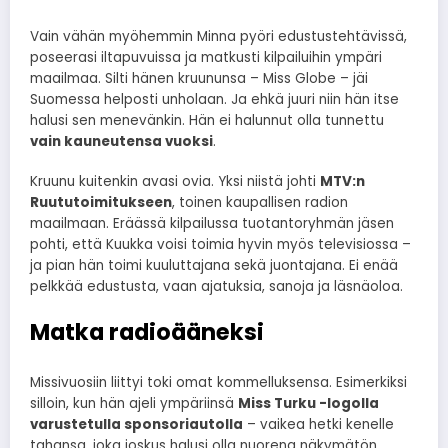
Vain vähän myöhemmin Minna pyöri edustustehtävissä,
poseerasi iltapuvuissa ja matkusti kilpailuihin ympäri
maailmaa. Silti hänen kruununsa – Miss Globe – jäi
Suomessa helposti unholaan. Ja ehkä juuri niin hän itse
halusi sen menevänkin. Hän ei halunnut olla tunnettu
vain kauneutensa vuoksi
.
Kruunu kuitenkin avasi ovia. Yksi niistä johti
MTV:n
Ruututoimitukseen
, toinen kaupallisen radion
maailmaan. Eräässä kilpailussa tuotantoryhmän jäsen
pohti, että Kuukka voisi toimia hyvin myös televisiossa –
ja pian hän toimi kuuluttajana sekä juontajana. Ei enää
pelkkää edustusta, vaan ajatuksia, sanoja ja läsnäoloa.
Matka radioääneksi
Missivuosiin liittyi toki omat kommelluksensa. Esimerkiksi
silloin, kun hän ajeli ympäriinsä
Miss Turku -logolla
varustetulla sponsoriautolla
– vaikea hetki kenelle
tahansa, joka joskus halusi olla nuorena näkymätön.