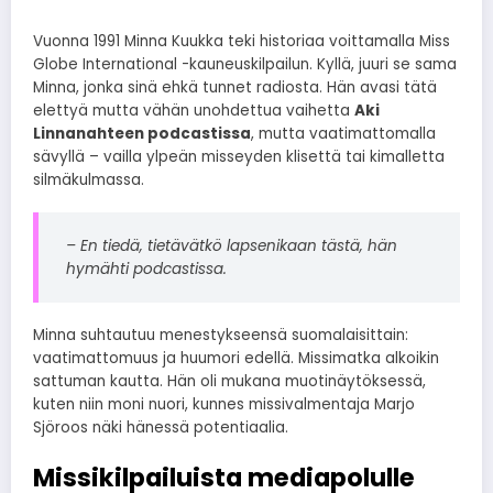
Vuonna 1991 Minna Kuukka teki historiaa voittamalla Miss
Globe International -kauneuskilpailun. Kyllä, juuri se sama
Minna, jonka sinä ehkä tunnet radiosta. Hän avasi tätä
elettyä mutta vähän unohdettua vaihetta
Aki
Linnanahteen podcastissa
, mutta vaatimattomalla
sävyllä – vailla ylpeän misseyden klisettä tai kimalletta
silmäkulmassa.
– En tiedä, tietävätkö lapsenikaan tästä, hän
hymähti podcastissa.
Minna suhtautuu menestykseensä suomalaisittain:
vaatimattomuus ja huumori edellä. Missimatka alkoikin
sattuman kautta. Hän oli mukana muotinäytöksessä,
kuten niin moni nuori, kunnes missivalmentaja Marjo
Sjöroos näki hänessä potentiaalia.
Missikilpailuista mediapolulle