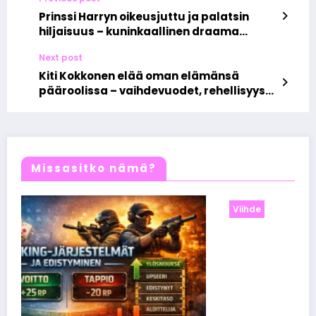
Prinssi Harryn oikeusjuttu ja palatsin
hiljaisuus – kuninkaallinen draama
puhkeaa liekkeihin
Next post
Kiti Kokkonen elää oman elämänsä
pääroolissa – vaihdevuodet, rehellisyys
ja vapauttava itsensä hyväksyminen
Missasitko nämä?
Viihde