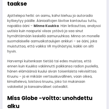
taakse
Ajattelepa hetki: on aamu, kahvi kiehuu ja autoradio
kytkeytyy päälle. Ääniaaltojen lävitse kantautuu tuttu,
napakka ääni –
Minna Kuukka
. Hän letkauttaa, analysoi
uutisia kuin naapurisi viisas ystävä ja saa sinut
hymähtämään keskellä aamuruuhkaa. Minna on monelle
suomalaiselle aamuaikataulujen ankkuri – se ääni, joka
muistuttaa, että vaikka VR myöhästyisi, kaikki on silti
hyvin.
Harvempi kuitenkaan tietää tai edes muistaa, että
ennen kuin Kuukka vakiinnutti paikkansa radion puolella,
hänen elämäänsä kuului aivan toisenlaista rekvisiittaa.
Kruunu – ja ei mikään vertauskuvallinen, vaan oikea,
kimalteleva, loistava kruunu, joka toi mukanaan
valokeilat ja kansainväliset catwalkit.
Miss Globe -voitto: unohdettu
alku