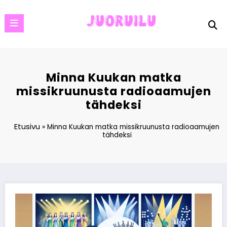
Skip
to
content
Minna Kuukan matka
missikruunusta radioaamujen
tähdeksi
Etusivu
»
Minna Kuukan matka missikruunusta radioaamujen
tähdeksi