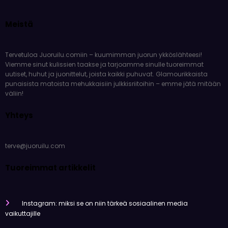
suomalaiset julkkikset
10 huhtikuun, 2026
Olivia Aho
Meistä
Tervetuloa Juoruilu.comiin – kuumimman juorun ykköslähteesi!
Viemme sinut kulissien taakse ja tarjoamme sinulle tuoreimmat
uutiset, huhut ja juonittelut, joista kaikki puhuvat. Glamourikkaista
punaisista matoista mehukkaisiin julkkisriitoihin – emme jätä mitään
väliin!
Yhteys
terve@juoruilu.com