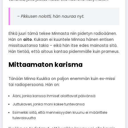
– Pikkusen nolotti, hän nauraa nyt.
Ehkä juuri tämä tekee Minnasta niin pidetyn radioäänen.
Hän on
aito
. Kukaan ei kuuntele Minnaa hänen entisen
missitaustansa takia – eikä hän itse edes mainosta sitä.
Hän tietää, että aitous kantaa pidemmälle kuin prameus.
Mittaamaton karisma
Tänään Minna Kuukka on paljon enemmän kuin ex-missi
tai radiopersoona. Hän on:
Ääni, jonka kanssa ihmiset aloittavat päivänsä
Juttukaveri, jonka moni kokee tuntevansa
Esimerkki siitä, että menneisyyden kruunu ei määrittele
tulevaisuutta