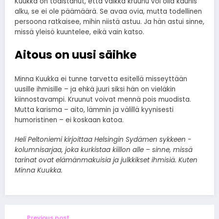
Kuukka on todistanut, että vaikka kruunu voi olla kaunis
alku, se ei ole päämäärä. Se avaa ovia, mutta todellinen
persoona ratkaisee, mihin niistä astuu. Ja hän astui sinne,
missä yleisö kuuntelee, eikä vain katso.
Aitous on uusi säihke
Minna Kuukka ei tunne tarvetta esitellä misseyttään
uusille ihmisille – ja ehkä juuri siksi hän on vieläkin
kiinnostavampi. Kruunut voivat mennä pois muodista.
Mutta karisma – aito, lämmin ja välillä kyynisesti
humoristinen – ei koskaan katoa.
Heli Peltoniemi kirjoittaa Helsingin Sydämen sykkeen -
kolumnisarjaa, joka kurkistaa kiillon alle – sinne, missä
tarinat ovat elämänmakuisia ja julkkikset ihmisiä. Kuten
Minna Kuukka.
Previous post