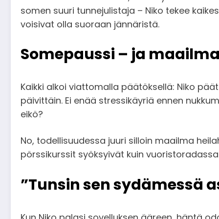
somen suuri tunnejulistaja – Niko tekee kai
voisivat olla suoraan jännäristä.
Somepaussi – ja maailm
Kaikki alkoi viattomalla päätöksellä: Niko pää
päivittäin. Ei enää stressikäyriä ennen nukku
eikö?
No, todellisuudessa juuri silloin maailma heil
pörssikurssit syöksyivät kuin vuoristoradass
”Tunsin sen sydämessä as
Kun Niko palasi sovelluksen ääreen, häntä odot