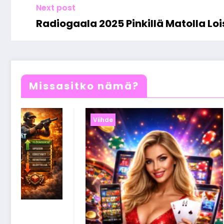
Next post
Radiogaala 2025 Pinkillä Matolla Lo
Missasitko nämä?
Viihde
Nettikasinobonukset