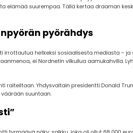
kesta elämää suurempaa. Tällä kertaa draaman kes
anpyörän pyörähdys
tti irrottautua hetkeksi sosiaalisesta mediasta – j
maanmenoa, ei Nordnetin vilkuilua aamukahvilla. Ly
ahti raiteiltaan. Yhdysvaltain presidentti Donald Tr
a väärään suuntaan.
ti”
ti tyrmäävä näky: salkku, joka oli ollut 68 000 euro