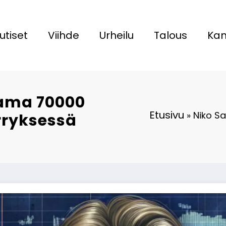
utiset
Viihde
Urheilu
Talous
Kan
aama 70000
Etusivu
»
Niko Sa
rryksessä