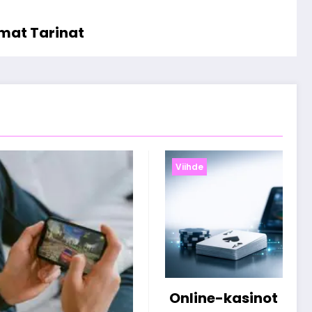
omat Tarinat
Viihde
sinot
Miten suomalaiset