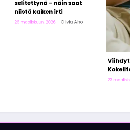
Suomessa:
pelaamise
23 helmikuun, 
Viihdyttäviä Pelejä
Kokeiltavaksi
Olivia Aho
23 maaliskuun, 2026