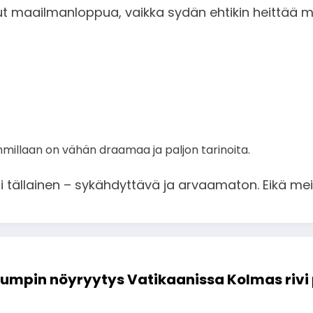
t maailmanloppua, vaikka sydän ehtikin heittää 
mmillaan on vähän draamaa ja paljon tarinoita.
ri tällainen – sykähdyttävä ja arvaamaton. Eikä me
umpin nöyryytys Vatikaanissa Kolmas rivi 