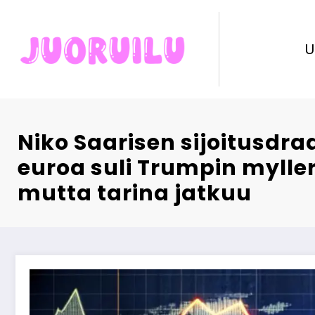
Skip
to
content
U
Niko Saarisen sijoitusdr
euroa suli Trumpin mylle
mutta tarina jatkuu