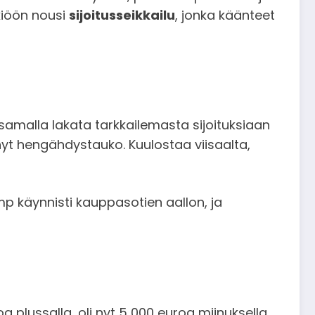
kiöön nousi
sijoitusseikkailu
, jonka käänteet
a samalla lakata tarkkailemasta sijoituksiaan
hyt hengähdystauko. Kuulostaa viisaalta,
ump käynnisti kauppasotien aallon, ja
a plussalla, oli nyt 5 000 euroa miinuksella.