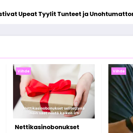
istivat Upeat Tyylit Tunteet ja Unohtumatt
Viihde
Viihde
Online-ka