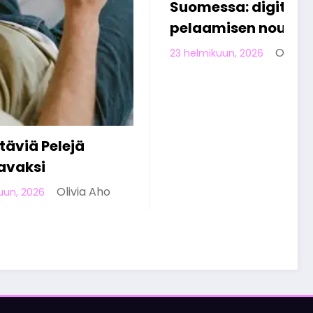
 digitaalisen
viettävät vapaa-aika
n nousu
verkossa työpäivän
jälkeen
Olivia Aho
2026
Olivia Aho
13 helmikuun, 2026