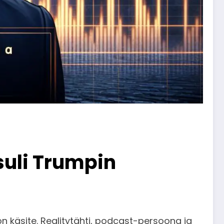
suli Trumpin
 käsite. Realitytähti, podcast-persoona ja