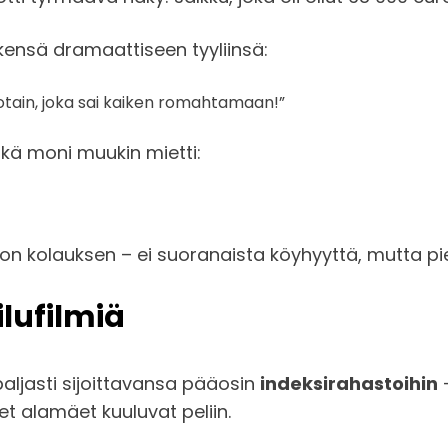
tkensä dramaattiseen tyyliinsä:
jotain, joka sai kaiken romahtamaan!”
kä moni muukin mietti:
on kolauksen – ei suoranaista köyhyyttä, mutta pi
ilufilmiä
 paljasti sijoittavansa pääosin
indeksirahastoihin
–
et alamäet kuuluvat peliin.