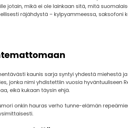
dulle jotain, mikä ei ole lainkaan sitä, mitä suomal
imellisesti räjähdystä – kylpyammeessa, saksofoni
untemattomaan
entävästi kaunis sarja syntyi yhdestä miehestä ja 
es, jonka nimi yhdistettiin vuosia hyväntuuliseen
aa, eikä kukaan täysin ehjä.
uumori onkin hauras verho tunne-elämän repeämien 
simittaisesti.