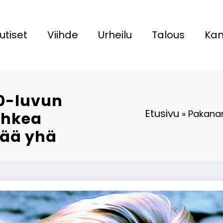
utiset
Viihde
Urheilu
Talous
Kan
0-luvun
Etusivu
»
Pakanam
ohkea
ttää yhä