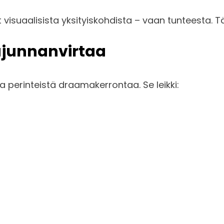
visuaalisista yksityiskohdista – vaan tunteesta. Tä
tajunnanvirtaa
sa perinteistä draamakerrontaa. Se leikki: