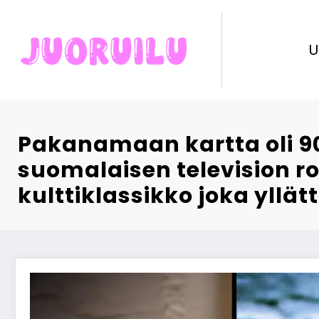
Skip
to
content
U
Pakanamaan kartta oli 9
suomalaisen television r
kulttiklassikko joka yllä