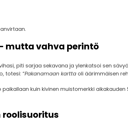
nanvirtaan.
– mutta vahva perintö
ihasi, piti sarjaa sekavana ja ylenkatsoi sen sävyä.
o, totesi: “
Pakanamaan kartta
oli äärimmäisen rehe
ikallaan kuin kivinen muistomerkki aikakauden Su
roolisuoritus