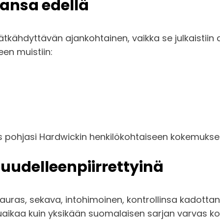
ansa edellä
kähdyttävän ajankohtainen, vaikka se julkaistiin a
seen muistiin:
us pohjasi Hardwickin henkilökohtaiseen kokemukseen
 uudelleenpiirrettyinä
uras, sekava, intohimoinen, kontrollinsa kadottanut
ikaa kuin yksikään suomalaisen sarjan varvas k