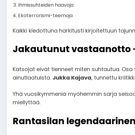
Ihmissuhteiden haavoja
Ekoterrorismi-teemoja
Kaikki kiedottuna harkitusti kirjoitettuun tajun
Jakautunut vastaanotto 
Katsojat eivät tienneet miten suhtautua. Osa v
ainutlaatuista.
Jukka Kajava
, tunnettu kriitikk
Yhä vuosikymmeniä myöhemmin sarja seisoo pa
miellyttää.
Rantasilan legendaarinen 