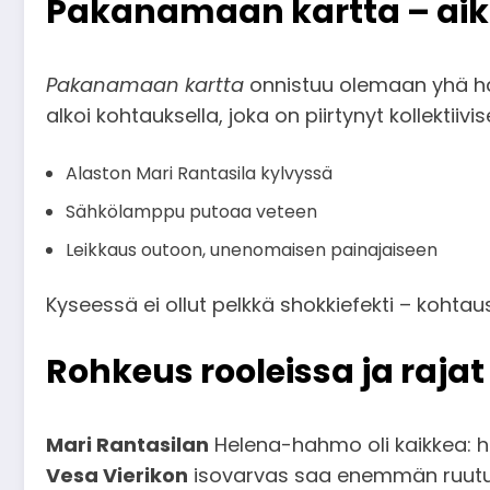
Pakanamaan kartta – aik
Pakanamaan kartta
onnistuu olemaan yhä hät
alkoi kohtauksella, joka on piirtynyt kollektiivi
Alaston Mari Rantasila kylvyssä
Sähkölamppu putoaa veteen
Leikkaus outoon, unenomaisen painajaiseen
Kyseessä ei ollut pelkkä shokkiefekti – kohta
Rohkeus rooleissa ja rajat
Mari Rantasilan
Helena-hahmo oli kaikkea: ha
Vesa Vierikon
isovarvas saa enemmän ruutua