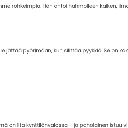
mme rohkeimpia. Hän antoi hahmolleen kaiken, ilman i
lle jättää pyörimään, kun silittää pyykkiä. Se on ko
mä on ilta kynttilänvalossa – ja paholainen istuu vi