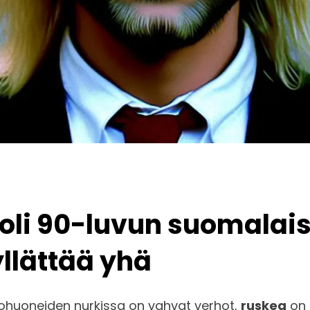
li 90-luvun suomalais
yllättää yhä
olohuoneiden nurkissa on vahvat verhot,
ruskea
on 