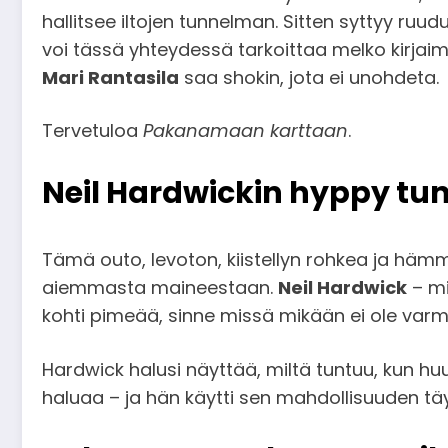
hallitsee iltojen tunnelman. Sitten syttyy ruu
voi tässä yhteydessä tarkoittaa melko kirja
Mari Rantasila
saa shokin, jota ei unohdeta.
Tervetuloa
Pakanamaan karttaan
.
Neil Hardwickin hyppy t
Tämä outo, levoton, kiistellyn rohkea ja hämm
aiemmasta maineestaan.
Neil Hardwick
– mi
kohti pimeää, sinne missä mikään ei ole varm
Hardwick halusi näyttää, miltä tuntuu, kun h
haluaa – ja hän käytti sen mahdollisuuden täy