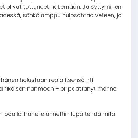
aiset olivat tottuneet näkemään. Ja syttyminen
 kädessä, sähkölamppu hulpsahtaa veteen, ja
hänen halustaan repiä itsensä irti
 Reinikaisen hahmoon – oli päättänyt mennä
päällä. Hänelle annettiin lupa tehdä mitä