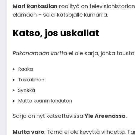
Mari Rantasilan
roolityö on televisiohistoria
elämään – se ei katsojalle kumarra.
Katso, jos uskallat
Pakanamaan kartta
ei ole sarja, jonka tausta
Raaka
Tuskallinen
Synkkä
Mutta kauniin lohduton
Sarja on nyt katsottavissa
Yle Areenassa
.
Mutta varo
. Tämä ei ole kevyttä viihdettä. Tä