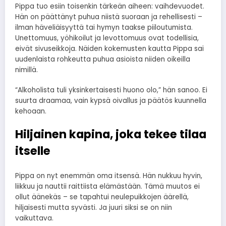
Pippa tuo esiin toisenkin tärkeän aiheen: vaihdevuodet.
Hän on päättänyt puhua niistä suoraan ja rehellisesti –
ilman häveliäisyyttä tai hymyn taakse piiloutumista.
Unettomuus, yöhikoilut ja levottomuus ovat todellisia,
eivät sivuseikkoja. Näiden kokemusten kautta Pippa sai
uudenlaista rohkeutta puhua asioista niiden oikeilla
nimillä.
“Alkoholista tuli yksinkertaisesti huono olo,” hän sanoo. Ei
suurta draamaa, vain kypsä oivallus ja päätös kuunnella
kehoaan.
Hiljainen kapina, joka tekee tilaa
itselle
Pippa on nyt enemmän oma itsensä. Hän nukkuu hyvin,
liikkuu ja nauttii raittiista elämästään. Tämä muutos ei
ollut äänekäs – se tapahtui neulepuikkojen äärellä,
hiljaisesti mutta syvästi. Ja juuri siksi se on niin
vaikuttava.