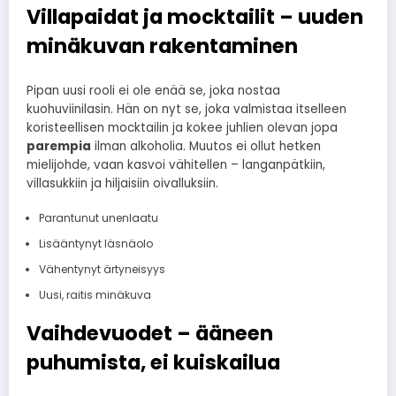
Villapaidat ja mocktailit – uuden
minäkuvan rakentaminen
Pipan uusi rooli ei ole enää se, joka nostaa
kuohuviinilasin. Hän on nyt se, joka valmistaa itselleen
koristeellisen mocktailin ja kokee juhlien olevan jopa
parempia
ilman alkoholia. Muutos ei ollut hetken
mielijohde, vaan kasvoi vähitellen – langanpätkiin,
villasukkiin ja hiljaisiin oivalluksiin.
Parantunut unenlaatu
Lisääntynyt läsnäolo
Vähentynyt ärtyneisyys
Uusi, raitis minäkuva
Vaihdevuodet – ääneen
puhumista, ei kuiskailua