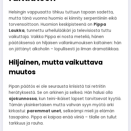
Helsingin vappuaatto tihkuu tuttuun tapaan sadetta,
mutta tänä vuonna huomio ei kiinnity serpentiiniin eikä
torvensoittoon. Huomion keskipisteenä on
Pippa
Laukka
, tunnettu urheilulääkäri ja televisiosta tuttu
vaikuttaja. Vaikka Pippa ei nosta meteliä, hänen
päätöksensä on hiljaisen vallankumouksen kaltainen: hän
on jättänyt alkoholin – lopullisesti ja ilman dramatiikkaa.
Hiljainen, mutta vaikuttava
muutos
Pipan päätös ei ole seurausta kriisistä tai retriitin
herätyksestä. Se on arkinen ja selkeä. Hän halusi olla
ajokunnossa
, kun teini-ikäiset lapset tarvitsevat kyytiä.
Tämän yksinkertaisen mutta vahvan syyn myötä arki
kirkastui:
paremmat unet
, selkeämpi mieli ja elämän
tasapaino. Pippa ei kaipaa enää viiniä – tilalle on tullut
tarkkuus ja rauha.