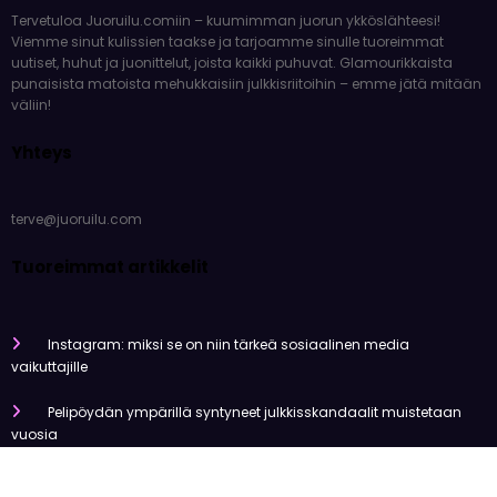
Tervetuloa Juoruilu.comiin – kuumimman juorun ykköslähteesi!
Viemme sinut kulissien taakse ja tarjoamme sinulle tuoreimmat
uutiset, huhut ja juonittelut, joista kaikki puhuvat. Glamourikkaista
punaisista matoista mehukkaisiin julkkisriitoihin – emme jätä mitään
väliin!
Yhteys
terve@juoruilu.com
Tuoreimmat artikkelit
Instagram: miksi se on niin tärkeä sosiaalinen media
vaikuttajille
Pelipöydän ympärillä syntyneet julkkisskandaalit muistetaan
vuosia