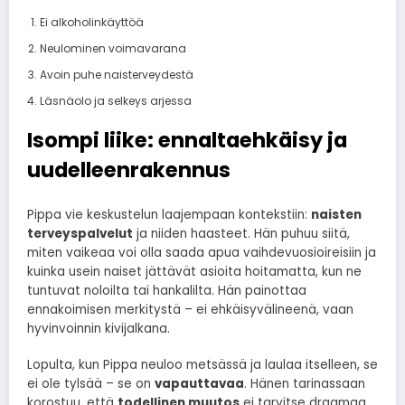
Ei alkoholinkäyttöä
Neulominen voimavarana
Avoin puhe naisterveydestä
Läsnäolo ja selkeys arjessa
Isompi liike: ennaltaehkäisy ja
uudelleenrakennus
Pippa vie keskustelun laajempaan kontekstiin:
naisten
terveyspalvelut
ja niiden haasteet. Hän puhuu siitä,
miten vaikeaa voi olla saada apua vaihdevuosioireisiin ja
kuinka usein naiset jättävät asioita hoitamatta, kun ne
tuntuvat noloilta tai hankalilta. Hän painottaa
ennakoimisen merkitystä – ei ehkäisyvälineenä, vaan
hyvinvoinnin kivijalkana.
Lopulta, kun Pippa neuloo metsässä ja laulaa itselleen, se
ei ole tylsää – se on
vapauttavaa
. Hänen tarinassaan
korostuu, että
todellinen muutos
ei tarvitse draamaa.