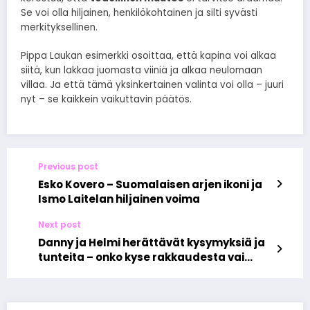
Se voi olla hiljainen, henkilökohtainen ja silti syvästi
merkityksellinen.
Pippa Laukan esimerkki osoittaa, että kapina voi alkaa
siitä, kun lakkaa juomasta viiniä ja alkaa neulomaan
villaa. Ja että tämä yksinkertainen valinta voi olla – juuri
nyt – se kaikkein vaikuttavin päätös.
Previous post
Esko Kovero – Suomalaisen arjen ikoni ja
Ismo Laitelan hiljainen voima
Next post
Danny ja Helmi herättävät kysymyksiä ja
tunteita – onko kyse rakkaudesta vai
taitavasta julkisuustempusta