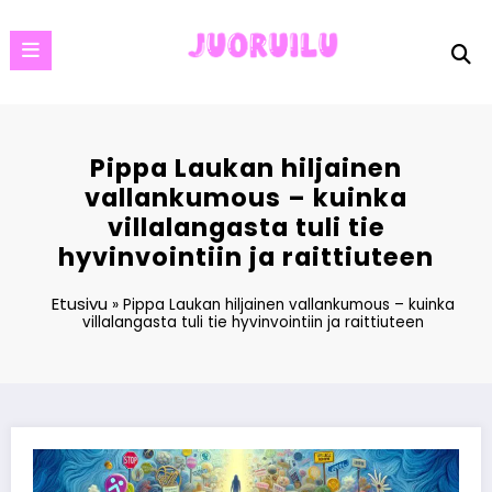
Skip
to
content
Pippa Laukan hiljainen
vallankumous – kuinka
villalangasta tuli tie
hyvinvointiin ja raittiuteen
Etusivu
»
Pippa Laukan hiljainen vallankumous – kuinka
villalangasta tuli tie hyvinvointiin ja raittiuteen