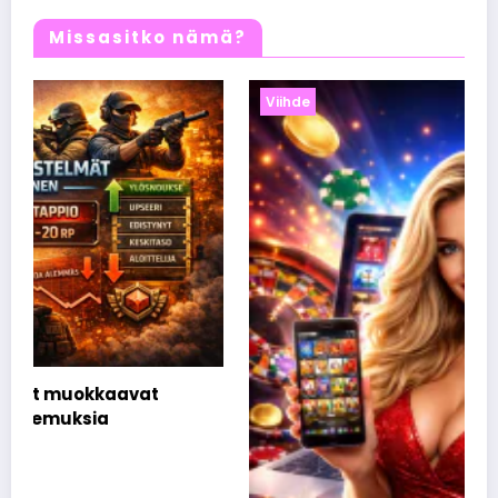
Missasitko nämä?
Viihde