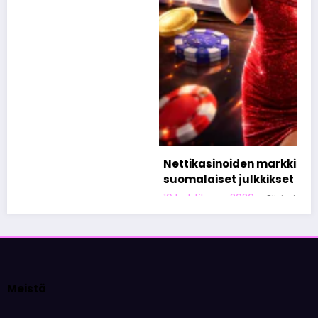
Nettikasinoiden markkinoinnista tunnetut
suomalaiset julkkikset
10 huhtikuun, 2026
Olivia Aho
Meistä