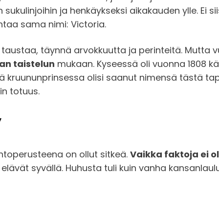
n sukulinjoihin ja henkäykseksi aikakauden ylle. Ei s
ntaa sama nimi: Victoria.
a taustaa, täynnä arvokkuutta ja perinteitä. Mut
an taistelun
mukaan. Kyseessä oli vuonna 1808 käy
 että kruununprinsessa olisi saanut nimensä tästä 
n totuus.
y
toperusteena on ollut sitkeä.
Vaikka faktoja ei ol
 elävät syvällä. Huhusta tuli kuin vanha kansanlaulu