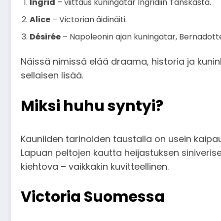
Ingrid
– viittaus kuningatar Ingridiin Tanskasta.
Alice
– Victorian äidinäiti.
Désirée
– Napoleonin ajan kuningatar, Bernadott
Näissä nimissä elää draama, historia ja kunink
sellaisen lisää.
Miksi huhu syntyi?
Kauniiden tarinoiden taustalla on usein kaip
Lapuan peltojen kautta heijastuksen siniverise
kiehtova – vaikkakin kuvitteellinen.
Victoria Suomessa