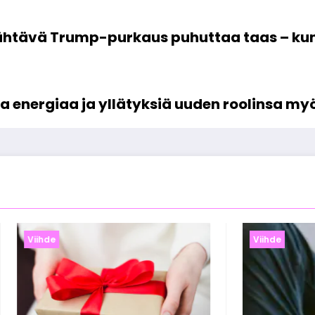
jähtävä Trump-purkaus puhuttaa taas – kun
ta energiaa ja yllätyksiä uuden roolinsa my
de
Viihde