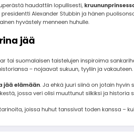
erästä haudattiin lopullisesti,
kruununprinsessa
presidentti Alexander Stubbin ja hänen puolisonsa 
ainen hyvästely menneen huhulle.
rina jää
tar tai suomalaisen taistelujen inspiroima sanka
istoriansa – nojaavat sukuun, tyyliin ja vakauteen.
na jää elämään
. Ja ehkä juuri siinä on jotain hyv
estä, jossa veri olisi muuttunut silkiksi ja histori
rinoita, joissa huhut tanssivat toden kanssa – kuin