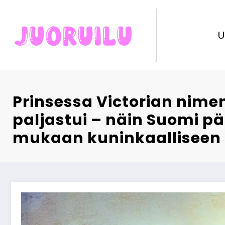
Skip
to
content
U
Prinsessa Victorian nime
paljastui – näin Suomi pä
mukaan kuninkaalliseen 