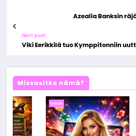
Azealia Banksin rä
Next post
Viki Eerikkilä tuo Kymppitonniin uut
Missasitko nämä?
Viihde
Viih