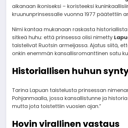
aikanaan ikoniseksi – koristeeksi kuninkaallisii
kruununprinsessalle vuonna 1977 päätettiin a
Nimi kantaa mukanaan raskasta historiallist
sitkeä huhu: että prinsessa olisi nimetty
Lapu
taistelivat Ruotsin armeijassa. Ajatus siitä,
onkin enemmän kansallisromanttinen satu kui
Historiallisen huhun synt
Tarina Lapuan taistelusta prinsessan nimenan
Pohjanmaalla, jossa kansallistunne ja historia
mutta jota toistettiin vuosien ajan.”
Hovin virallinen vastaus