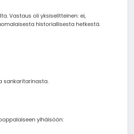
. Vastaus oli yksiselitteinen: ei,
malaisesta historiallisesta hetkestä.
a sankaritarinasta.
ooppalaiseen ylhäisöön: