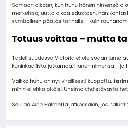
Samaan aikaan, kun huhu hänen nimensä alkup
merkeissä, uutta aikaa edustaen, hän kohtasi 
symbolinen päätös tarinalle – kuin rauhanom
Totuus voittaa – mutta ta
Todellisuudessa Victoria ei ole sodan jumala
kuninkaallista jatkumoa. Hänen nimensä – ja h
Vaikka huhu on nyt virallisesti kuopattu,
tari
mihin ei ehkä pitäisi. Unelma yhdistävästä hetk
Seuraa Aino Halmetta jatkossakin, jos haluat ta