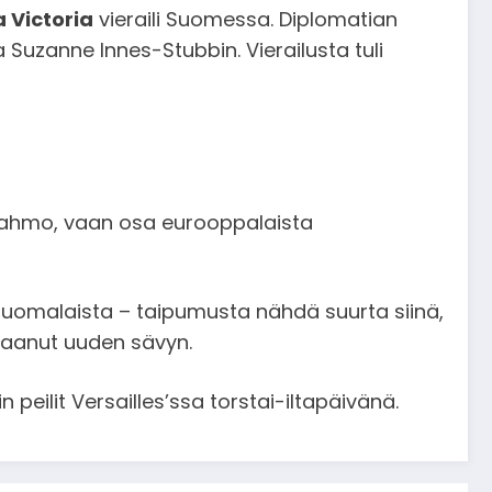
 Victoria
vieraili Suomessa. Diplomatian
Suzanne Innes-Stubbin. Vierailusta tuli
rihahmo, vaan osa eurooppalaista
in suomalaista – taipumusta nähdä suurta siinä,
a saanut uuden sävyn.
 peilit Versailles’ssa torstai-iltapäivänä.