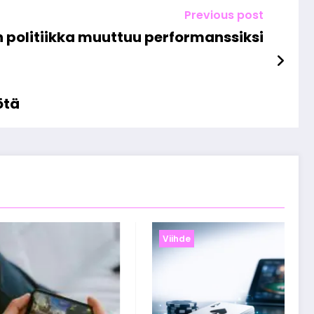
Previous post
 politiikka muuttuu performanssiksi
ötä
Viihde