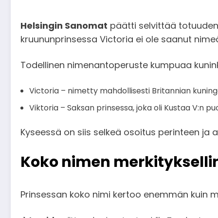
Helsingin Sanomat
päätti selvittää totuuden,
kruununprinsessa Victoria ei ole saanut nime
Todellinen nimenantoperuste kumpuaa kuninkaal
Victoria – nimetty mahdollisesti Britannian kunin
Viktoria – Saksan prinsessa, joka oli Kustaa V:n puo
Kyseessä on siis selkeä osoitus perinteen ja 
Koko nimen merkitykselli
Prinsessan koko nimi kertoo enemmän kuin mo