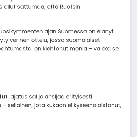
iis ollut sattumaa, että Ruotsin
ta vuosikymmenten ajan Suomessa on elänyt
ty verinen ottelu, jossa suomalaiset
tapahtumasta, on kiehtonut monia – vaikka se
lut
, ajatus sai jalansijaa erityisesti
 – sellainen, jota kukaan ei kyseenalaistanut,