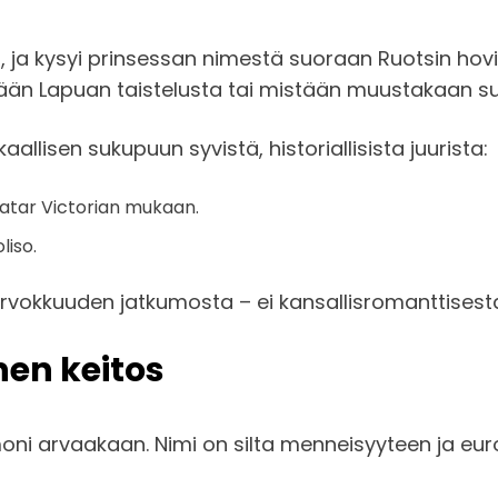
 ja kysyi prinsessan nimestä suoraan Ruotsin hovilta
ään Lapuan taistelusta tai mistään muustakaan suo
lisen sukupuun syvistä, historiallisista juurista:
gatar Victorian mukaan.
liso.
arvokkuuden jatkumosta – ei kansallisromanttisest
nen keitos
ni arvaakaan. Nimi on silta menneisyyteen ja eur