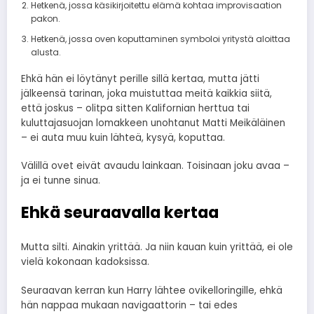
Hetkenä, jossa käsikirjoitettu elämä kohtaa improvisaation
pakon.
Hetkenä, jossa oven koputtaminen symboloi yritystä aloittaa
alusta.
Ehkä hän ei löytänyt perille sillä kertaa, mutta jätti
jälkeensä tarinan, joka muistuttaa meitä kaikkia siitä,
että joskus – olitpa sitten Kalifornian herttua tai
kuluttajasuojan lomakkeen unohtanut Matti Meikäläinen
– ei auta muu kuin lähteä, kysyä, koputtaa.
Välillä ovet eivät avaudu lainkaan. Toisinaan joku avaa –
ja ei tunne sinua.
Ehkä seuraavalla kertaa
Mutta silti. Ainakin yrittää. Ja niin kauan kuin yrittää, ei ole
vielä kokonaan kadoksissa.
Seuraavan kerran kun Harry lähtee ovikelloringille, ehkä
hän nappaa mukaan navigaattorin – tai edes