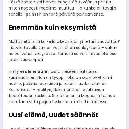
Tässä kohtaa voi hetken hengittää syvään ja pohtia,
miten nopeasti maailma muuttuu – ja kuinka eri tavalla
sanalla
”prinssi”
on tänä päivänä painoarvonsa.
Enemmän kuin eksymistä
Mutta mitä tällä kaikella oikeastaan yritettiin saavuttaa?
Tietyllä tavalla tämän voisi nähdä sähläyksenä – vähän
noloa, vähän eksyksissä. Samalla se voisi myös olla osa
jotain suurempaa.
Harry
ei ole enää
linnoista toiseen matkaava
kuninkaallinen. Hän on tyyppi, joka paiskasi ovet kiinni
hoville, pakkasi laukkunsa ja rakensi uuden elämän
Kaliforniaan – realityn, dokumenttien ja jatkuvien
tiedotteiden keskelle. Siellä hänen ja Meghanin tarinaa
kerrotaan yhtä paljon tuskassa kuin tarkoituksessa.
Uusi elämä, uudet säännöt