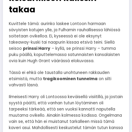
takaa
Kuvittele tämä: aurinko laskee Lontoon harmaan
sävyisten katujen ylle, ja Fulhamin rauhallisessa lähiössä
soitetaan ovikelloa. Ei, kyseessä ei ole eksynyt
takeaway-kuski tai naapurin kissaa etsivä teini. Siellä
seisoo
prinssi Harry
– kyllä, se prinssi Harry – tumma
puku päällä, koputtelemassa satunnaisten kansalaisten
ovia kuin Hugh Grant väärässä elokuvassa.
Tässä ei ehkä ole taustalla unohtuneen rakkauden
etsimistä, mutta
tragikoominen tunnelma
on silti
vahvasti läsnä.
Ilmeisesti Harry oli Lontoossa keväisellä visiitillä, ja jostain
syystä päätti, että vanhan tutun löytäminen oli
tarpeeksi tärkeää, että sen vuoksi kannatti naputella
muutama ovikello. Ainakin kolmessa kodissa. Ongelmana
vain se, että hän ei muistanut tarkalleen missä tämä
kaveri asui. Mahdollisesti keskustelut tämän tutun kanssa