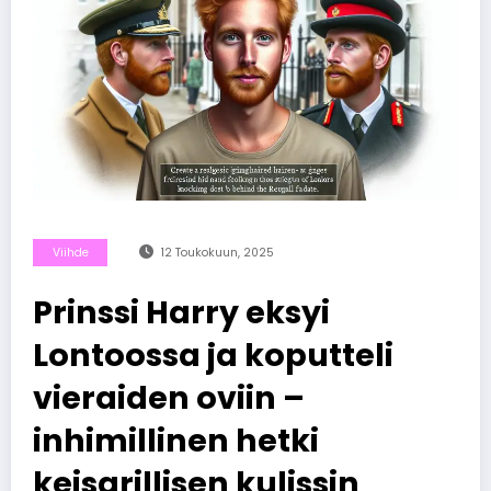
Viihde
12 Toukokuun, 2025
Prinssi Harry eksyi
Lontoossa ja koputteli
vieraiden oviin –
inhimillinen hetki
keisarillisen kulissin