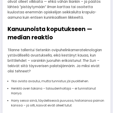
olivat olleet vilkkaita — ehkä vähän liiankin – ja päätös
lähteä ”pistäytymään” ilman karttaa tai osoitetta
kuulostaa enemmän opiskelijan seikkailulta krapula-
aamuna kuin entisen kuninkaallisen liikkeeltä.
Kanuunoista koputukseen —
median reaktio
Tilanne tallentui tietenkin ovipuhelinkamerateknologian
ystävällisellä avustuksella, eikä kestänyt kauaa, kun
brittilehdet – varsinkin juoruihin erikoistunut
The Sun
–
tekivät siitä täysverisen palatsijännärin. Ja miksi eivät
olisi tehneet?
Yksi ovista avautui, mutta tunnistus jäi puolitiehen.
Henkilö oven takana – taloudenhoitaja – ei tunnistanut
Harrya.
Harry seisoi siinä, täydellisessä puvussa, historiansa painon
kanssa – ja silti, kasvot eivät olleet tutut.