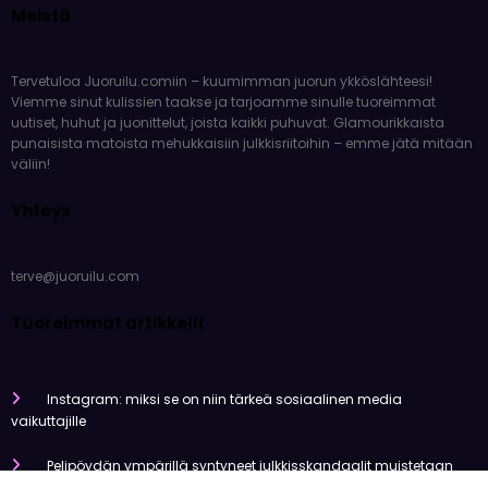
Meistä
Tervetuloa Juoruilu.comiin – kuumimman juorun ykköslähteesi!
Viemme sinut kulissien taakse ja tarjoamme sinulle tuoreimmat
uutiset, huhut ja juonittelut, joista kaikki puhuvat. Glamourikkaista
punaisista matoista mehukkaisiin julkkisriitoihin – emme jätä mitään
väliin!
Yhteys
terve@juoruilu.com
Tuoreimmat artikkelit
Instagram: miksi se on niin tärkeä sosiaalinen media
vaikuttajille
Pelipöydän ympärillä syntyneet julkkisskandaalit muistetaan
vuosia