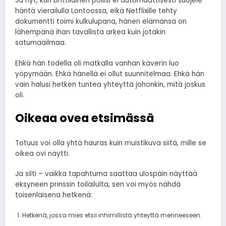
Ja nyt, kun brittiläinen poliisi ei automaattisesti suojele
häntä vierailulla Lontoossa, eikä Netflixille tehty
dokumentti toimi kulkulupana, hänen elämänsä on
lähempänä ihan tavallista arkea kuin jotakin
satumaailmaa.
Ehkä hän todella oli matkalla vanhan kaverin luo
yöpymään. Ehkä hänellä ei ollut suunnitelmaa. Ehkä hän
vain halusi hetken tuntea yhteyttä johonkin, mitä joskus
oli.
Oikeaa ovea etsimässä
Totuus voi olla yhtä hauras kuin muistikuva siitä, mille se
oikea ovi näytti.
Ja silti – vaikka tapahtuma saattaa ulospäin näyttää
eksyneen prinssin toilailulta, sen voi myös nähdä
toisenlaisena hetkenä:
Hetkenä, jossa mies etsii inhimillistä yhteyttä menneeseen.