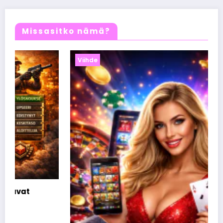
Missasitko nämä?
Viihde