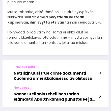
puhelinnumeron.
Mutta toisaalta, ehkä tämä on juuri sitä nykypäivän
kuninkaallisuutta:
omaa myyttiään vastaan
kapinoivan, ihmisyyttä etsivän
tarinan seuraava luku.
Hollywood, olkaa valmiina. Tämä ei ehkä ollut se
romantiikkaelokuva, jota odotimme – mutta voi hyvinkin
olla sen elämäntarinan kohtaus, joka jää mieleen.
Previous post
Netflixin uusi true crime dokumentti
Kuolema amerikkalaisessa avioliitossa
paljastaa rakkauden pimeän puolen
Next post
Sanna Stellanin rehellinen tarina
elämästä ADHD:n kanssa puhuttelee ja
avaa silmiä