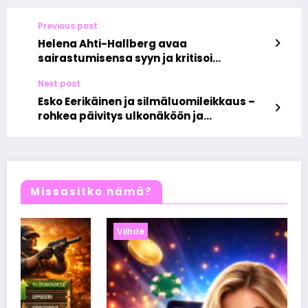
Previous post
Helena Ahti-Hallberg avaa
sairastumisensa syyn ja kritisoi
julkisuuden draamahakuisuutta
Next post
Esko Eerikäinen ja silmäluomileikkaus –
rohkea päivitys ulkonäköön ja
itseluottamukseen
Missasitko nämä?
Viihde