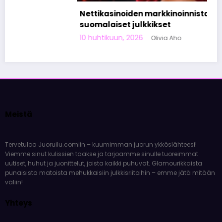
Nettikasinoiden markkinoinnista tunnetut
suomalaiset julkkikset
10 huhtikuun, 2026
Olivia Aho
Meistä
Tervetuloa Juoruilu.comiin – kuumimman juorun ykköslähteesi!
Viemme sinut kulissien taakse ja tarjoamme sinulle tuoreimmat
uutiset, huhut ja juonittelut, joista kaikki puhuvat. Glamourikkaista
punaisista matoista mehukkaisiin julkkisriitoihin – emme jätä mitään
väliin!
Yhteys