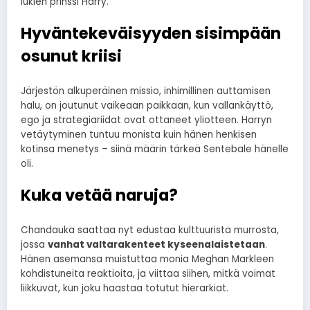
lukien prinssi Harry.
Hyväntekeväisyyden sisimpään
osunut kriisi
Järjestön alkuperäinen missio, inhimillinen auttamisen
halu, on joutunut vaikeaan paikkaan, kun vallankäyttö,
ego ja strategiariidat ovat ottaneet yliotteen. Harryn
vetäytyminen tuntuu monista kuin hänen henkisen
kotinsa menetys – siinä määrin tärkeä Sentebale hänelle
oli.
Kuka vetää naruja?
Chandauka saattaa nyt edustaa kulttuurista murrosta,
jossa
vanhat valtarakenteet kyseenalaistetaan
.
Hänen asemansa muistuttaa monia Meghan Markleen
kohdistuneita reaktioita, ja viittaa siihen, mitkä voimat
liikkuvat, kun joku haastaa totutut hierarkiat.