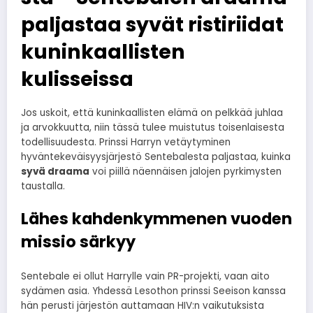
paljastaa syvät ristiriidat
kuninkaallisten
kulisseissa
Jos uskoit, että kuninkaallisten elämä on pelkkää juhlaa
ja arvokkuutta, niin tässä tulee muistutus toisenlaisesta
todellisuudesta. Prinssi Harryn vetäytyminen
hyväntekeväisyysjärjestö Sentebalesta paljastaa, kuinka
syvä draama
voi piillä näennäisen jalojen pyrkimysten
taustalla.
Lähes kahdenkymmenen vuoden
missio särkyy
Sentebale ei ollut Harrylle vain PR-projekti, vaan aito
sydämen asia. Yhdessä Lesothon prinssi Seeison kanssa
hän perusti järjestön auttamaan HIV:n vaikutuksista