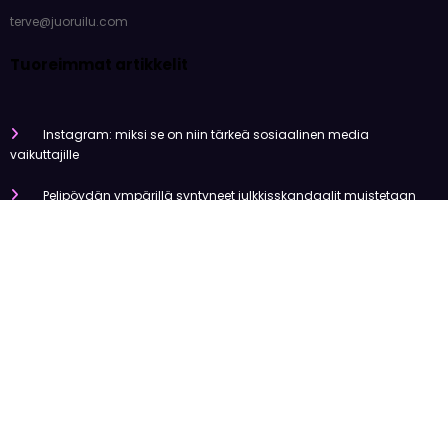
terve@juoruilu.com
Tuoreimmat artikkelit
Instagram: miksi se on niin tärkeä sosiaalinen media
vaikuttajille
Pelipöydän ympärillä syntyneet julkkisskandaalit muistetaan
vuosia
Mitä tapahtui Käärijän kasinoyhteistyölle?
Miten pelaaminen kilpailee muiden viihdemuotojen kanssa
Miksi suomalaiset ovat niin pakkomielteisiä nettiviihteestä?
Olemme tehneet tutkimusta