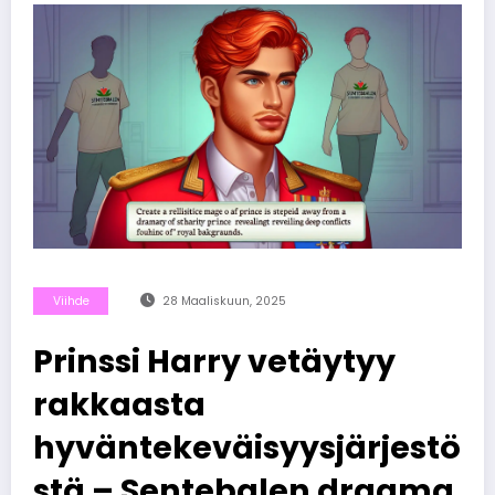
Viihde
28 Maaliskuun, 2025
Prinssi Harry vetäytyy
rakkaasta
hyväntekeväisyysjärjestö
stä – Sentebalen draama