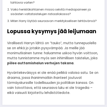
tahtovia varten?
Voiko henkilökohtainen missio selvitä mediapaineen ja
sisäisten valtataistelujen ristiaallokossa?
Miten Harry löytää seuraavan merkityksellisen tehtävänsä?
Lopussa kysymys jää leijumaan
Virallisesti Harryn lähtö on ”tauko”, mutta tunnepuolella
se on ehkä jo jotakin pysyvämpää. Ja meille jää
monimutkainen tunne: haluamme uskoa hyvän voittoon,
mutta tunnistamme myös sen inhimillisen taistelun, joka
piilee auttamishalun verhojen takana
.
Hyväntekeväisyys ei ole enää pelkkä valoisa satu. Se on
draama, jossa ihanimmatkin ihanteet joutuvat
törmäyskurssille todellisuuden ja politiikan kanssa. On
vain toivottava, että seuraava luku ei ole tragedia –
eikä vaisusti kirjoitettu lehdistötiedote.