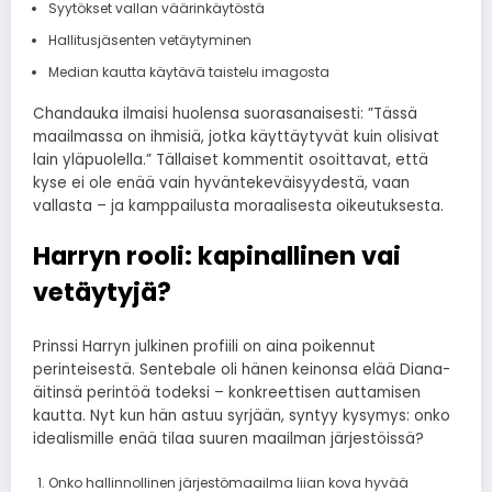
Syytökset vallan väärinkäytöstä
Hallitusjäsenten vetäytyminen
Median kautta käytävä taistelu imagosta
Chandauka ilmaisi huolensa suorasanaisesti: ”Tässä
maailmassa on ihmisiä, jotka käyttäytyvät kuin olisivat
lain yläpuolella.” Tällaiset kommentit osoittavat, että
kyse ei ole enää vain hyväntekeväisyydestä, vaan
vallasta – ja kamppailusta moraalisesta oikeutuksesta.
Harryn rooli: kapinallinen vai
vetäytyjä?
Prinssi Harryn julkinen profiili on aina poikennut
perinteisestä. Sentebale oli hänen keinonsa elää Diana-
äitinsä perintöä todeksi – konkreettisen auttamisen
kautta. Nyt kun hän astuu syrjään, syntyy kysymys: onko
idealismille enää tilaa suuren maailman järjestöissä?
Onko hallinnollinen järjestömaailma liian kova hyvää