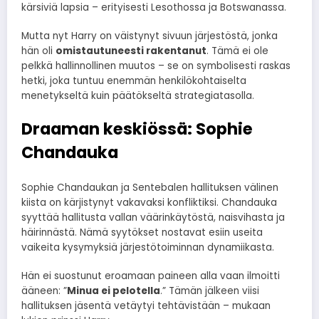
kärsiviä lapsia – erityisesti Lesothossa ja Botswanassa.
Mutta nyt Harry on väistynyt sivuun järjestöstä, jonka
hän oli
omistautuneesti rakentanut
. Tämä ei ole
pelkkä hallinnollinen muutos – se on symbolisesti raskas
hetki, joka tuntuu enemmän henkilökohtaiselta
menetykseltä kuin päätökseltä strategiatasolla.
Draaman keskiössä: Sophie
Chandauka
Sophie Chandaukan ja Sentebalen hallituksen välinen
kiista on kärjistynyt vakavaksi konfliktiksi. Chandauka
syyttää hallitusta vallan väärinkäytöstä, naisvihasta ja
häirinnästä. Nämä syytökset nostavat esiin useita
vaikeita kysymyksiä järjestötoiminnan dynamiikasta.
Hän ei suostunut eroamaan paineen alla vaan ilmoitti
ääneen: ”
Minua ei pelotella
.” Tämän jälkeen viisi
hallituksen jäsentä vetäytyi tehtävistään – mukaan