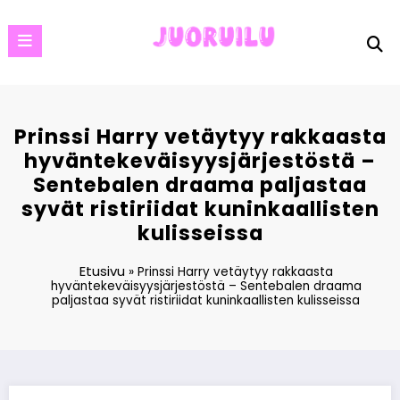
Skip
to
content
Prinssi Harry vetäytyy rakkaasta
hyväntekeväisyysjärjestöstä –
Sentebalen draama paljastaa
syvät ristiriidat kuninkaallisten
kulisseissa
Etusivu
»
Prinssi Harry vetäytyy rakkaasta
hyväntekeväisyysjärjestöstä – Sentebalen draama
paljastaa syvät ristiriidat kuninkaallisten kulisseissa