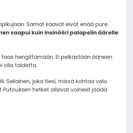
umpikujaan. Samat kaavat eivät enää pure.
nen saapui kuin insinööri palapelin äärelle
:
man taas hengittämään. Ei pelkästään ääneen
 olla taidetta.
. Sellainen, joka tiesi, missä kohtaa valo
et
Putouksen
hetket olisivat voineet jäädä