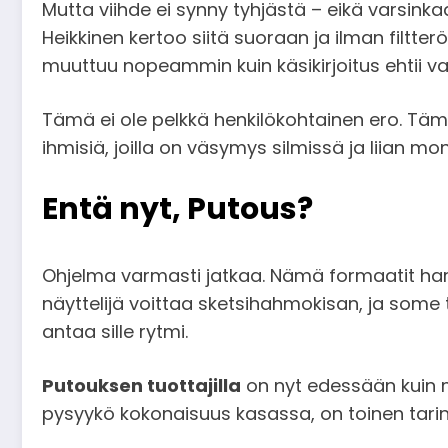
Mutta viihde ei synny tyhjästä – eikä varsink
Heikkinen kertoo siitä suoraan ja ilman filtte
muuttuu nopeammin kuin käsikirjoitus ehtii va
Tämä ei ole pelkkä henkilökohtainen ero. Täm
ihmisiä, joilla on väsymys silmissä ja liian m
Entä nyt, Putous?
Ohjelma varmasti jatkaa. Nämä formaatit harv
näyttelijä voittaa sketsihahmokisan, ja some 
antaa sille rytmi.
Putouksen tuottajilla
on nyt edessään kuin mu
pysyykö kokonaisuus kasassa, on toinen tarin