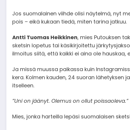
Jos suomalainen viihde olisi näytelmä, nyt me
pois – eikä kukaan tiedä, miten tarina jatkuu.
Antti Tuomas Heikkinen
, mies Putouksen ta
sketsin lopetus tai käsikirjoitettu järkytysj
ilmoitus siitä, että kaikki ei aina ole hauskaa, 
Ja missä muussa paikassa kuin Instagramissa
kera. Kolmen kauden, 24 suoran lähetyksen ja s
itselleen.
”Uni on jäänyt. Olemus on ollut poissaoleva.”
Mies, jonka harteilla lepäsi suomalaisen sketsi