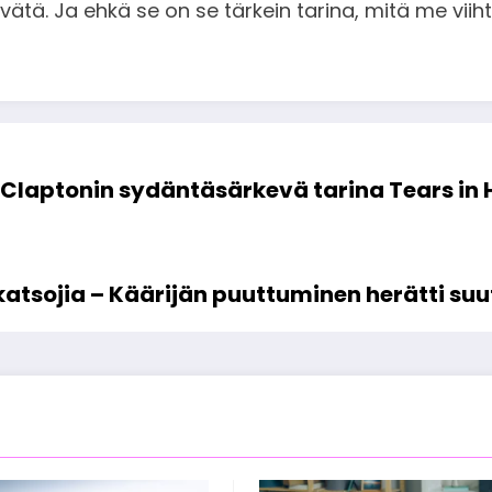
 levätä. Ja ehkä se on se tärkein tarina, mitä me 
c Claptonin sydäntäsärkevä tarina Tears in 
atsojia – Käärijän puuttuminen herätti su