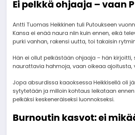
Ei pelkkä ohjaaja – vaan 
Antti Tuomas Heikkinen tuli Putoukseen vuonn
Kansa ei enää naura niin kuin ennen, eikä telev
purki vanhan, rakensi uutta, toi takaisin rytm
Hän ei ollut pelkästään ohjaaja – hän kirjoit
naurattavia hahmoja, vaan oikeaa ajoitusta, vis
Jopa absurdissa kaaoksessa Heikkisellä oli jär
sytytetään ja milloin kohtaus leikataan ennen
pelkäksi keskeneräiseksi luonnokseksi.
Burnoutin kasvot: ei mik