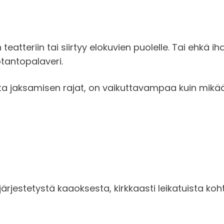
eatteriin tai siirtyy elokuvien puolelle. Tai ehkä i
tantopalaveri.
ata jaksamisen rajat, on vaikuttavampaa kuin mikä
 järjestetystä kaaoksesta, kirkkaasti leikatuista koht