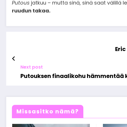
Putous
jatkuu – mutta sinä, sinä saat välillä
ruudun takaa.
Eri
Next post
Putouksen finaalikohu hämmentää k
Missasitko nämä?