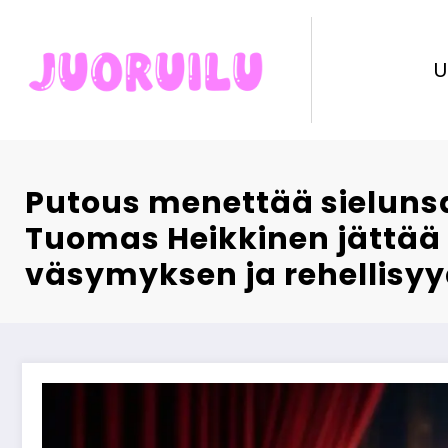
Skip
to
content
U
Putous menettää sielunsa
Tuomas Heikkinen jättää
väsymyksen ja rehellisyy