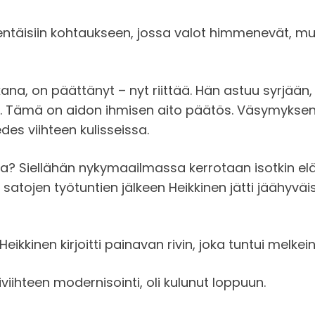
ntäisiin kohtaukseen, jossa valot himmenevät, musii
kana, on päättänyt – nyt riittää. Hän astuu syrjä
akso. Tämä on aidon ihmisen aito päätös. Väsymykse
edes viihteen kulisseissa.
? Siellähän nykymaailmassa kerrotaan isotkin elä
atojen työtuntien jälkeen Heikkinen jätti jäähyväi
Heikkinen kirjoitti painavan rivin, joka tuntui melke
viihteen modernisointi, oli kulunut loppuun.