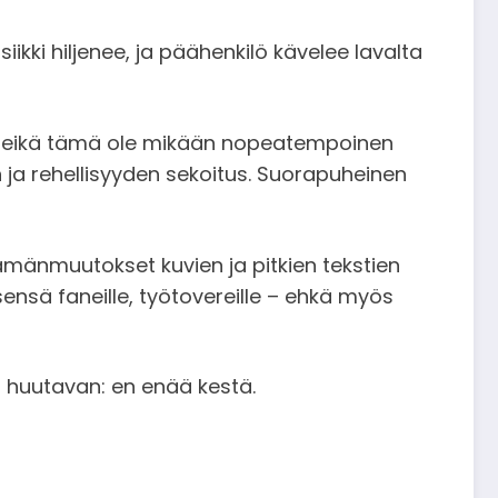
kki hiljenee, ja päähenkilö kävelee lavalta
än, eikä tämä ole mikään nopeatempoinen
n ja rehellisyyden sekoitus. Suorapuheinen
mänmuutokset kuvien ja pitkien tekstien
sensä faneille, työtovereille – ehkä myös
in huutavan: en enää kestä.