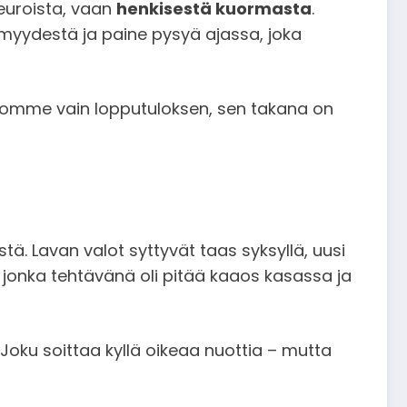
 euroista, vaan
henkisestä kuormasta
.
ttömyydestä ja paine pysyä ajassa, joka
tsomme vain lopputuloksen, sen takana on
. Lavan valot syttyvät taas syksyllä, uusi
, jonka tehtävänä oli pitää kaaos kasassa ja
Joku soittaa kyllä oikeaa nuottia – mutta