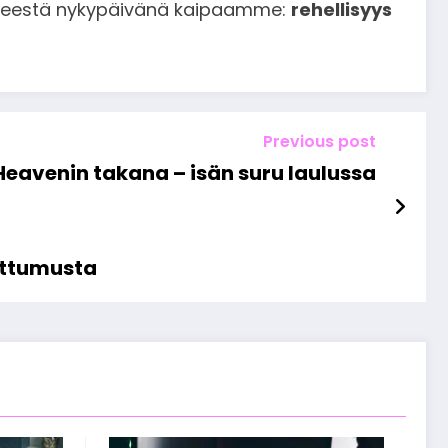
viihteestä nykypäivänä kaipaamme:
rehellisyys
Previous post
Heavenin takana – isän suru laulussa
uttumusta