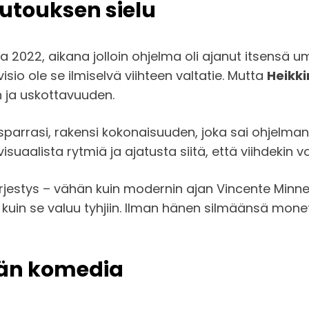
Putouksen sielu
a 2022, aikana jolloin ohjelma oli ajanut itsensä 
isio ole se ilmiselvä viihteen valtatie. Mutta
Heikki
in ja uskottavuuden.
ti, sparrasi, rakensi kokonaisuuden, joka sai ohjel
uaalista rytmiä ja ajatusta siitä, että viihdekin voi
jestys – vähän kuin modernin ajan Vincente Minnelli
 kuin se valuu tyhjiin. Ilman hänen silmäänsä mon
ään komedia