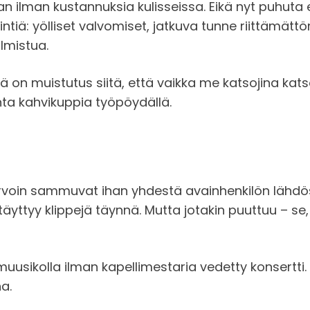
aan ilman kustannuksia kulisseissa. Eikä nyt puhuta
röintiä: yölliset valvomiset, jatkuva tunne riittämä
lmistua.
ä on muistutus siitä, että vaikka me katsojina ka
onta kahvikuppia työpöydällä.
oin sammuvat ihan yhdestä avainhenkilön lähdöstä
täyttyy klippejä täynnä. Mutta jotakin puuttuu – se
usikolla ilman kapellimestaria vedetty konsertti. 
a.