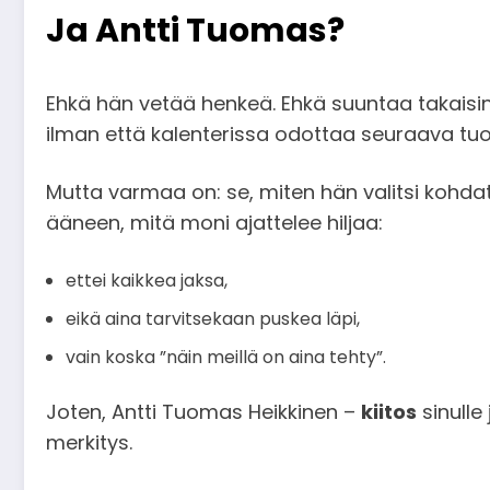
Ja Antti Tuomas?
Ehkä hän vetää henkeä. Ehkä suuntaa takaisin t
ilman että kalenterissa odottaa seuraava tuo
Mutta varmaa on: se, miten hän valitsi kohd
ääneen, mitä moni ajattelee hiljaa:
ettei kaikkea jaksa,
eikä aina tarvitsekaan puskea läpi,
vain koska ”näin meillä on aina tehty”.
Joten, Antti Tuomas Heikkinen –
kiitos
sinulle
merkitys.