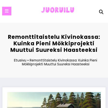
Skip
to
content
Remonttitaistelu Kivinokassa:
Kuinka Pieni Mökkiprojekti
Muuttui Suureksi Haasteeksi
Etusivu
»
Remonttitaistelu Kivinokassa: Kuinka Pieni
Mökkiprojekti Muuttui Suureksi Haasteeksi