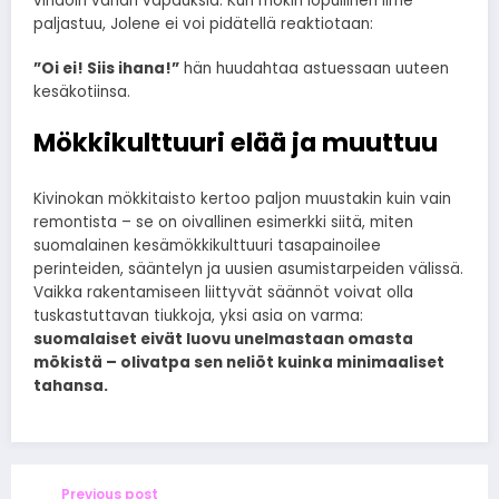
vihdoin vähän vapauksia. Kun mökin lopullinen ilme
paljastuu, Jolene ei voi pidätellä reaktiotaan:
”Oi ei! Siis ihana!”
hän huudahtaa astuessaan uuteen
kesäkotiinsa.
Mökkikulttuuri elää ja muuttuu
Kivinokan mökkitaisto kertoo paljon muustakin kuin vain
remontista – se on oivallinen esimerkki siitä, miten
suomalainen kesämökkikulttuuri tasapainoilee
perinteiden, sääntelyn ja uusien asumistarpeiden välissä.
Vaikka rakentamiseen liittyvät säännöt voivat olla
tuskastuttavan tiukkoja, yksi asia on varma:
suomalaiset eivät luovu unelmastaan omasta
mökistä – olivatpa sen neliöt kuinka minimaaliset
tahansa.
Previous post