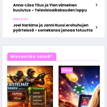
Anna-Liisa Tilus ja Ylen viimeinen
kuulutus – Televisioaikakauden loppu
Next post
Joel Harkimo ja Janni Hussi erohuhujen
pyörteissä – somekansa janoaa totuutta
Missasitko nämä?
Viihde