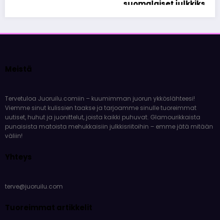
suomalaiset julkkikset
10 huhtikuun, 2026
Olivia Aho
Meistä
Tervetuloa Juoruilu.comiin – kuumimman juorun ykköslähteesi!
Viemme sinut kulissien taakse ja tarjoamme sinulle tuoreimmat
uutiset, huhut ja juonittelut, joista kaikki puhuvat. Glamourikkaista
punaisista matoista mehukkaisiin julkkisriitoihin – emme jätä mitään
väliin!
Yhteys
terve@juoruilu.com