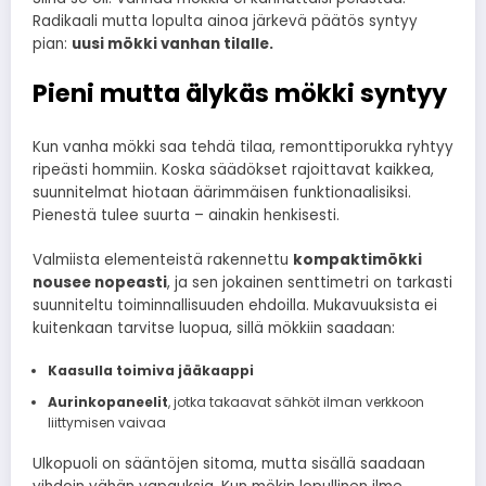
Radikaali mutta lopulta ainoa järkevä päätös syntyy
pian:
uusi mökki vanhan tilalle.
Pieni mutta älykäs mökki syntyy
Kun vanha mökki saa tehdä tilaa, remonttiporukka ryhtyy
ripeästi hommiin. Koska säädökset rajoittavat kaikkea,
suunnitelmat hiotaan äärimmäisen funktionaalisiksi.
Pienestä tulee suurta – ainakin henkisesti.
Valmiista elementeistä rakennettu
kompaktimökki
nousee nopeasti
, ja sen jokainen senttimetri on tarkasti
suunniteltu toiminnallisuuden ehdoilla. Mukavuuksista ei
kuitenkaan tarvitse luopua, sillä mökkiin saadaan:
Kaasulla toimiva jääkaappi
Aurinkopaneelit
, jotka takaavat sähköt ilman verkkoon
liittymisen vaivaa
Ulkopuoli on sääntöjen sitoma, mutta sisällä saadaan