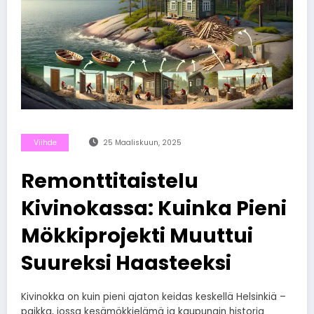
Viihde
25 Maaliskuun, 2025
Remonttitaistelu
Kivinokassa: Kuinka Pieni
Mökkiprojekti Muuttui
Suureksi Haasteeksi
Kivinokka on kuin pieni ajaton keidas keskellä Helsinkiä –
paikka, jossa kesämökkielämä ja kaupungin historia