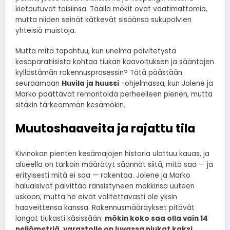
kietoutuvat toisiinsa. Täällä mökit ovat vaatimattomia,
mutta niiden seinät kätkevät sisäänsä sukupolvien
yhteisiä muistoja.
Mutta mitä tapahtuu, kun unelma päivitetystä
kesäparatiisista kohtaa tiukan kaavoituksen ja sääntöjen
kyllästämän rakennusprosessin? Tätä päästään
seuraamaan
Huvila ja huussi
-ohjelmassa, kun Jolene ja
Marko päättävät remontoida perheelleen pienen, mutta
sitäkin tärkeämmän kesämökin.
Muutoshaaveita ja rajattu tila
Kivinokan pienten kesämajojen historia ulottuu kauas, ja
alueella on tarkoin määrätyt säännöt siitä, mitä saa — ja
erityisesti mitä ei saa — rakentaa. Jolene ja Marko
haluaisivat päivittää ränsistyneen mökkinsä uuteen
uskoon, mutta he eivät valitettavasti ole yksin
haaveittensa kanssa. Rakennusmääräykset pitävät
langat tiukasti käsissään:
mökin koko saa olla vain 14
neliömetriä, varastolle on luvassa niukat kaksi