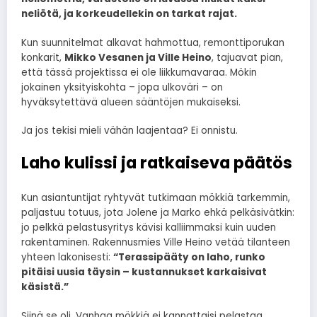
neliötä, ja korkeudellekin on tarkat rajat.
Kun suunnitelmat alkavat hahmottua, remonttiporukan
konkarit,
Mikko Vesanen ja Ville Heino
, tajuavat pian,
että tässä projektissa ei ole liikkumavaraa. Mökin
jokainen yksityiskohta – jopa ulkoväri – on
hyväksytettävä alueen sääntöjen mukaiseksi.
Ja jos tekisi mieli vähän laajentaa? Ei onnistu.
Laho kulissi ja ratkaiseva päätös
Kun asiantuntijat ryhtyvät tutkimaan mökkiä tarkemmin,
paljastuu totuus, jota Jolene ja Marko ehkä pelkäsivätkin:
jo pelkkä pelastusyritys kävisi kalliimmaksi kuin uuden
rakentaminen. Rakennusmies Ville Heino vetää tilanteen
yhteen lakonisesti:
“Terassipääty on laho, runko
pitäisi uusia täysin – kustannukset karkaisivat
käsistä.”
Siinä se oli. Vanhaa mökkiä ei kannattaisi pelastaa.