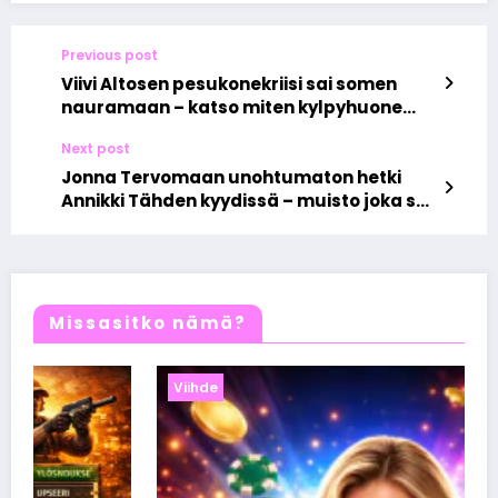
Previous post
Viivi Altosen pesukonekriisi sai somen
nauramaan – katso miten kylpyhuone
muuttui vesilähteeksi
Next post
Jonna Tervomaan unohtumaton hetki
Annikki Tähden kyydissä – muisto joka soi
sydämessä
Missasitko nämä?
Viihde