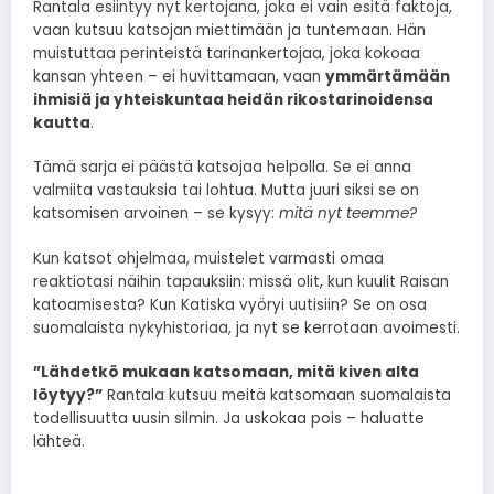
Rantala esiintyy nyt kertojana, joka ei vain esitä faktoja,
vaan kutsuu katsojan miettimään ja tuntemaan. Hän
muistuttaa perinteistä tarinankertojaa, joka kokoaa
kansan yhteen – ei huvittamaan, vaan
ymmärtämään
ihmisiä ja yhteiskuntaa heidän rikostarinoidensa
kautta
.
Tämä sarja ei päästä katsojaa helpolla. Se ei anna
valmiita vastauksia tai lohtua. Mutta juuri siksi se on
katsomisen arvoinen – se kysyy:
mitä nyt teemme?
Kun katsot ohjelmaa, muistelet varmasti omaa
reaktiotasi näihin tapauksiin: missä olit, kun kuulit Raisan
katoamisesta? Kun Katiska vyöryi uutisiin? Se on osa
suomalaista nykyhistoriaa, ja nyt se kerrotaan avoimesti.
”Lähdetkö mukaan katsomaan, mitä kiven alta
löytyy?”
Rantala kutsuu meitä katsomaan suomalaista
todellisuutta uusin silmin. Ja uskokaa pois – haluatte
lähteä.