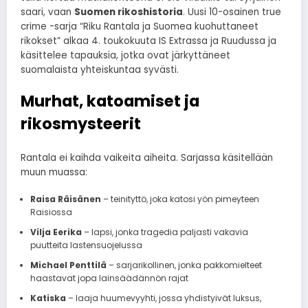
saari, vaan
Suomen rikoshistoria
. Uusi 10-osainen true
crime -sarja “Riku Rantala ja Suomea kuohuttaneet
rikokset” alkaa 4. toukokuuta IS Extrassa ja Ruudussa ja
käsittelee tapauksia, jotka ovat järkyttäneet
suomalaista yhteiskuntaa syvästi.
Murhat, katoamiset ja
rikosmysteerit
Rantala ei kaihda vaikeita aiheita. Sarjassa käsitellään
muun muassa:
Raisa Räisänen
– teinityttö, joka katosi yön pimeyteen
Raisiossa
Vilja Eerika
– lapsi, jonka tragedia paljasti vakavia
puutteita lastensuojelussa
Michael Penttilä
– sarjarikollinen, jonka pakkomielteet
haastavat jopa lainsäädännön rajat
Katiska
– laaja huumevyyhti, jossa yhdistyivät luksus,