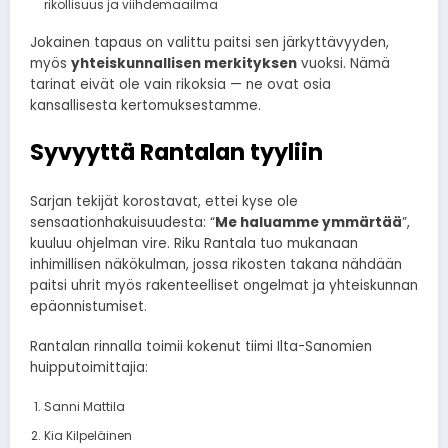
rikollisuus ja viihdemaailma
Jokainen tapaus on valittu paitsi sen järkyttävyyden,
myös
yhteiskunnallisen merkityksen
vuoksi. Nämä
tarinat eivät ole vain rikoksia — ne ovat osia
kansallisesta kertomuksestamme.
Syvyyttä Rantalan tyyliin
Sarjan tekijät korostavat, ettei kyse ole
sensaationhakuisuudesta: “
Me haluamme ymmärtää
”,
kuuluu ohjelman vire. Riku Rantala tuo mukanaan
inhimillisen näkökulman, jossa rikosten takana nähdään
paitsi uhrit myös rakenteelliset ongelmat ja yhteiskunnan
epäonnistumiset.
Rantalan rinnalla toimii kokenut tiimi Ilta-Sanomien
huipputoimittajia:
Sanni Mattila
Kia Kilpeläinen