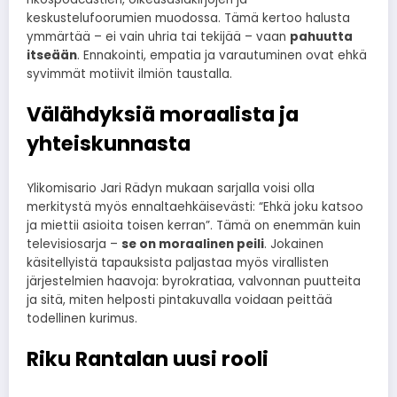
keskustelufoorumien muodossa. Tämä kertoo halusta
ymmärtää – ei vain uhria tai tekijää – vaan
pahuutta
itseään
. Ennakointi, empatia ja varautuminen ovat ehkä
syvimmät motiivit ilmiön taustalla.
Välähdyksiä moraalista ja
yhteiskunnasta
Ylikomisario Jari Rädyn mukaan sarjalla voisi olla
merkitystä myös ennaltaehkäisevästi: “Ehkä joku katsoo
ja miettii asioita toisen kerran”. Tämä on enemmän kuin
televisiosarja –
se on moraalinen peili
. Jokainen
käsitellyistä tapauksista paljastaa myös virallisten
järjestelmien haavoja: byrokratiaa, valvonnan puutteita
ja sitä, miten helposti pintakuvalla voidaan peittää
todellinen kurimus.
Riku Rantalan uusi rooli