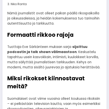
Niko Ranta
Nämä journalistit ovat olleet paikan päällä rikospaikoilla
ja oikeussaleissa, ja heidän kokemuksensa tuo tarinoihin
autenttisuutta ja tarkkuutta.
Formaatti rikkoo rajoja
Tuottaja Eve Särkänteen mukaan sarja
sijoittuu
podcastin ja talk shown välimaastoon
. Keskustelu
tapahtuu usein kasvokkain, intiimisti, kuulokkeet korvilla,
mutta säilyttää journalistisen tarkkuuden. Kehys on
moderni, mutta sisältö juurevaa ja ajatuksia herättävää.
Miksi rikokset kiinnostavat
meitä?
Suomalaiset ovat viime vuosina olleet koukussa rikoksiin
– ei pelkästään television kautta, vaan myös esimerkiksi
rikospodcastien, oikeusasiakirjojen ja