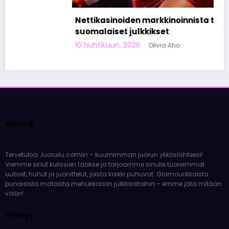
Nettikasinoiden markkinoinnista tunnetut
suomalaiset julkkikset
10 huhtikuun, 2026
Olivia Aho
Meistä
Tervetuloa Juoruilu.comiin – kuumimman juorun ykköslähteesi!
Viemme sinut kulissien taakse ja tarjoamme sinulle tuoreimmat
uutiset, huhut ja juonittelut, joista kaikki puhuvat. Glamourikkaista
punaisista matoista mehukkaisiin julkkisriitoihin – emme jätä mitään
väliin!
Yhteys