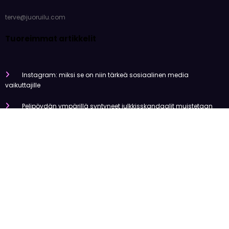
terve@juoruilu.com
Tuoreimmat artikkelit
Instagram: miksi se on niin tärkeä sosiaalinen media
vaikuttajille
Pelipöydän ympärillä syntyneet julkkisskandaalit muistetaan
vuosia
Mitä tapahtui Käärijän kasinoyhteistyölle?
Miten pelaaminen kilpailee muiden viihdemuotojen kanssa
Miksi suomalaiset ovat niin pakkomielteisiä nettiviihteestä?
Olemme tehneet tutkimusta