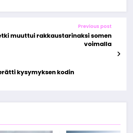
Previous post
etki muuttui rakkaustarinaksi somen
voimalla
herätti kysymyksen kodin