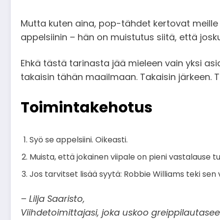
Mutta kuten aina, pop-tähdet kertovat meill
appelsiinin – hän on muistutus siitä, että j
Ehkä tästä tarinasta jää mieleen vain yksi asia
takaisin tähän maailmaan. Takaisin järkeen. Ta
Toimintakehotus
Syö se appelsiini. Oikeasti.
Muista, että jokainen viipale on pieni vastalause 
Jos tarvitset lisää syytä: Robbie Williams teki sen
– Lilja Saaristo,
Viihdetoimittajasi, joka uskoo greippilauta