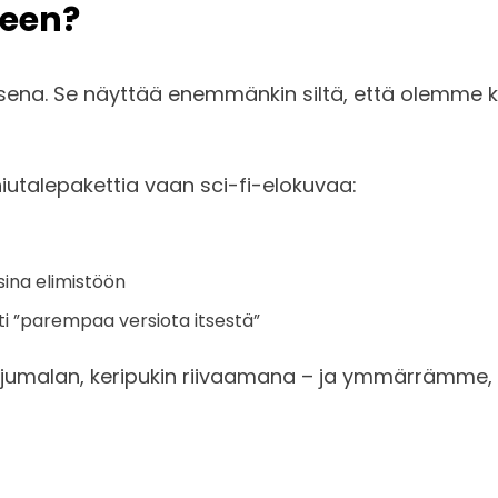
leen?
ksena. Se näyttää enemmänkin siltä, että olemme 
hiutalepakettia vaan sci-fi-elokuvaa:
sina elimistöön
ti ”parempaa versiota itsestä”
jumalan, keripukin riivaamana – ja ymmärrämme, e