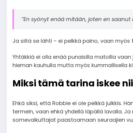
”En syönyt enää mitään, joten en saanut mi
Ja siitä se lähti – ei pelkkä paino, vaan myös t
Yhtäkkiä ei olla enää punaisilla matoilla vaa
hieman kauhulla mutta myös kummallisella ki
Miksi tämä tarina iskee ni
Ehkä siksi, että Robbie ei ole pelkkä julkkis. Hä
termein, vaan ehkä yhdellä läpällä lavalla. Ja
somevaikuttajat paastoamaan seuraajien vu