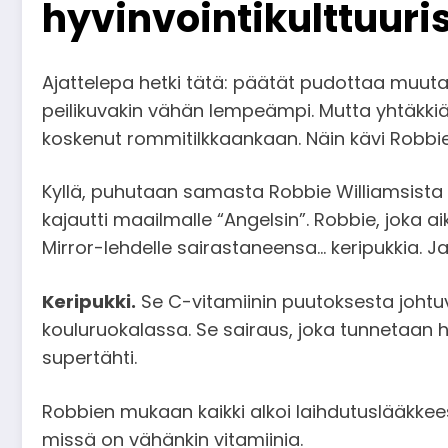
hyvinvointikulttuuri
Ajattelepa hetki tätä: päätät pudottaa muutam
peilikuvakin vähän lempeämpi. Mutta yhtäkkiä
koskenut rommitilkkaankaan. Näin kävi Robbie 
Kyllä, puhutaan samasta Robbie Williamsista – 
kajautti maailmalle “Angelsin”. Robbie, joka 
Mirror-lehdelle sairastaneensa… keripukkia. Ja e
Keripukki.
Se C-vitamiinin puutoksesta johtuv
kouluruokalassa. Se sairaus, joka tunnetaan h
supertähti.
Robbien mukaan kaikki alkoi laihdutuslääkke
missä on vähänkin vitamiinia.