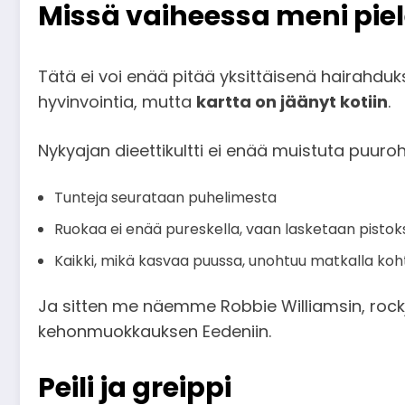
Missä vaiheessa meni pie
Tätä ei voi enää pitää yksittäisenä hairahdu
hyvinvointia, mutta
kartta on jäänyt kotiin
.
Nykyajan dieettikultti ei enää muistuta puuro
Tunteja seurataan puhelimesta
Ruokaa ei enää pureskella, vaan lasketaan pistok
Kaikki, mikä kasvaa puussa, unohtuu matkalla koh
Ja sitten me näemme Robbie Williamsin, rock
kehonmuokkauksen Eedeniin.
Peili ja greippi