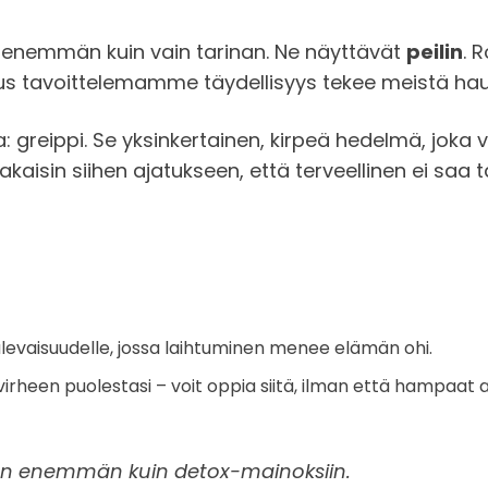
e enemmän kuin vain tarinan. Ne näyttävät
peilin
. 
oskus tavoittelemamme täydellisyys tekee meistä h
: greippi. Se yksinkertainen, kirpeä hedelmä, joka 
kaisin siihen ajatukseen, että terveellinen ei saa t
tulevaisuudelle, jossa laihtuminen menee elämän ohi.
 virheen puolestasi – voit oppia siitä, ilman että hampaat a
seen enemmän kuin detox-mainoksiin.