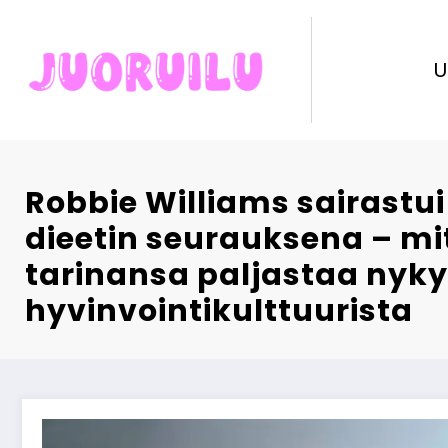
Skip
to
content
U
Robbie Williams sairastui
dieetin seurauksena – m
tarinansa paljastaa nyk
hyvinvointikulttuurista