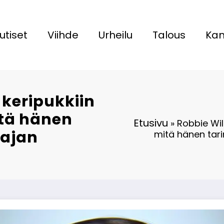
utiset
Viihde
Urheilu
Talous
Kan
 keripukkiin
itä hänen
Etusivu
»
Robbie Wil
yajan
mitä hänen tari