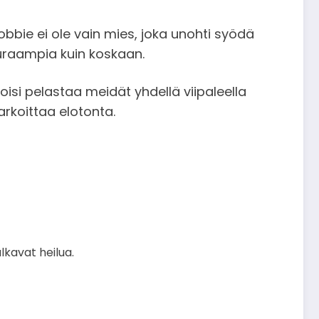
Robbie ei ole vain mies, joka unohti syödä
auraampia kuin koskaan.
voisi pelastaa meidät yhdellä viipaleella
arkoittaa elotonta.
lkavat heilua.