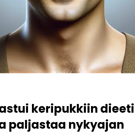
astui keripukkiin diee
a paljastaa nykyajan