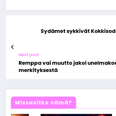
Sydämet sykkivät Kokkisoda
Next post
Remppa vai muutto jakoi unelmakodin
merkityksestä
Missasitko nämä?