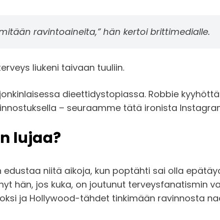
tään ravintoaineita,” hän kertoi brittimedialle.
erveys liukeni taivaan tuuliin.
n jonkinlaisessa dieettidystopiassa. Robbie kyyhött
innostuksella – seuraamme tätä ironista Instagr
in lujaa?
n edustaa niitä aikoja, kun poptähti sai olla epätäyde
 nyt hän, jos kuka, on joutunut terveysfanatismin 
oksi ja Hollywood-tähdet tinkimään ravinnosta n