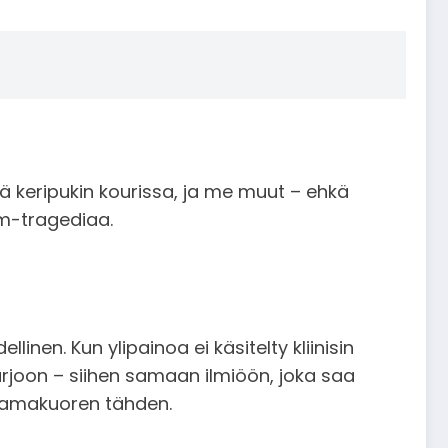
ää keripukin kourissa, ja me muut – ehkä
am-tragediaa.
llinen. Kun ylipainoa ei käsitelty kliinisin
varjoon – siihen samaan ilmiöön, joka saa
aamakuoren tähden.