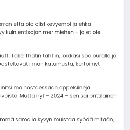
ran että olo olisi kevyempi ja ehkä
y kuin entisajan merimiehen – ja et ole
i Take Thatin tähtiin, loikkasi soolouralle ja
posteltavat ilman katumusta, kertoi nyt
ainitsi mainostaessaan appelsiineja
ista. Mutta nyt – 2024 – sen sai brittiläinen
 näemmä samalla kyvyn muistaa syödä mitään,