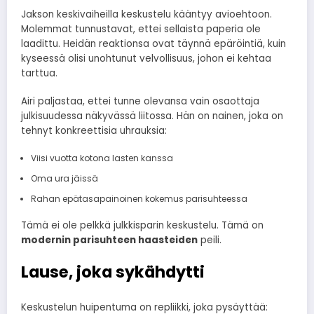
Jakson keskivaiheilla keskustelu kääntyy avioehtoon.
Molemmat tunnustavat, ettei sellaista paperia ole
laadittu. Heidän reaktionsa ovat täynnä epäröintiä, kuin
kyseessä olisi unohtunut velvollisuus, johon ei kehtaa
tarttua.
Airi paljastaa, ettei tunne olevansa vain osaottaja
julkisuudessa näkyvässä liitossa. Hän on nainen, joka on
tehnyt konkreettisia uhrauksia:
Viisi vuotta kotona lasten kanssa
Oma ura jäissä
Rahan epätasapainoinen kokemus parisuhteessa
Tämä ei ole pelkkä julkkisparin keskustelu. Tämä on
modernin parisuhteen haasteiden
peili.
Lause, joka sykähdytti
Keskustelun huipentuma on repliikki, joka pysäyttää: