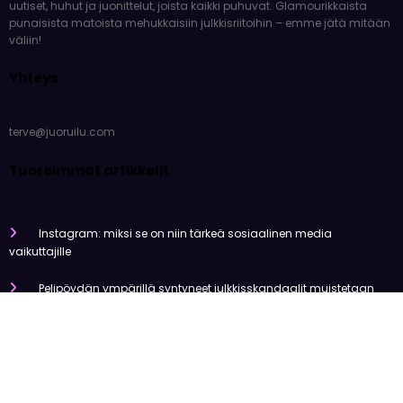
Instagram: miksi se on niin tärkeä sosiaalinen media
vaikuttajille
Pelipöydän ympärillä syntyneet julkkisskandaalit muistetaan
vuosia
Mitä tapahtui Käärijän kasinoyhteistyölle?
Miten pelaaminen kilpailee muiden viihdemuotojen kanssa
Miksi suomalaiset ovat niin pakkomielteisiä nettiviihteestä?
Olemme tehneet tutkimusta
Uutiset
Viihde
Urheilu
Talous
Kansainvälinen
Newscrunch - Magazine & Blog
WordPress
Theme 2026 | Powered By
SpiceThemes