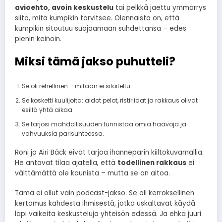
avioehto, avoin keskustelu
tai pelkkä jaettu ymmärrys
siitä, mitä kumpikin tarvitsee. Olennaista on, että
kumpikin sitoutuu suojaamaan suhdettansa – edes
pienin keinoin.
Miksi tämä jakso puhutteli?
Se oli rehellinen – mitään ei siloiteltu.
Se kosketti kuulijoita: aidot pelot, ristiriidat ja rakkaus olivat
esillä yhtä aikaa.
Se tarjosi mahdollisuuden tunnistaa omia haavoja ja
vahvuuksia parisuhteessa.
Roni ja Airi Bäck eivät tarjoa ihanneparin kiiltokuvamallia.
He antavat tilaa ajatella, että
todellinen rakkaus
ei
välttämättä ole kaunista – mutta se on aitoa.
Tämä ei ollut vain podcast-jakso. Se oli kerroksellinen
kertomus kahdesta ihmisestä, jotka uskaltavat käydä
läpi vaikeita keskusteluja yhteisön edessä. Ja ehkä juuri