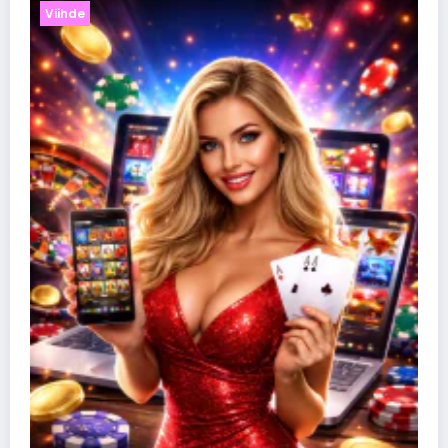
Viihde
Nettikasinobonuk
niistä kaiken irti
26 maaliskuun, 202