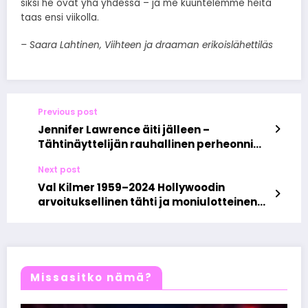
siksi he ovat yhä yhdessä – ja me kuuntelemme heitä
taas ensi viikolla.
– Saara Lahtinen, Viihteen ja draaman erikoislähettiläs
Previous post
Jennifer Lawrence äiti jälleen –
Tähtinäyttelijän rauhallinen perheonni
kaukana Hollywoodin hälystä
Next post
Val Kilmer 1959–2024 Hollywoodin
arvoituksellinen tähti ja moniulotteinen
legenda on poissa
Missasitko nämä?