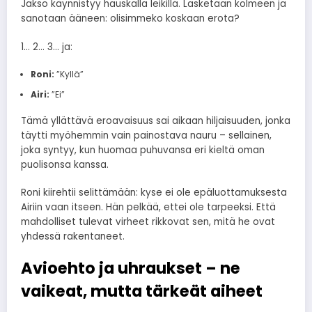
Jakso käynnistyy hauskalla leikillä. Lasketaan kolmeen ja
sanotaan ääneen: olisimmeko koskaan erota?
1… 2… 3… ja:
Roni:
”Kyllä”
Airi:
”Ei”
Tämä yllättävä eroavaisuus sai aikaan hiljaisuuden, jonka
täytti myöhemmin vain painostava nauru – sellainen,
joka syntyy, kun huomaa puhuvansa eri kieltä oman
puolisonsa kanssa.
Roni kiirehtii selittämään: kyse ei ole epäluottamuksesta
Airiin vaan itseen. Hän pelkää, ettei ole tarpeeksi. Että
mahdolliset tulevat virheet rikkovat sen, mitä he ovat
yhdessä rakentaneet.
Avioehto ja uhraukset – ne
vaikeat, mutta tärkeät aiheet