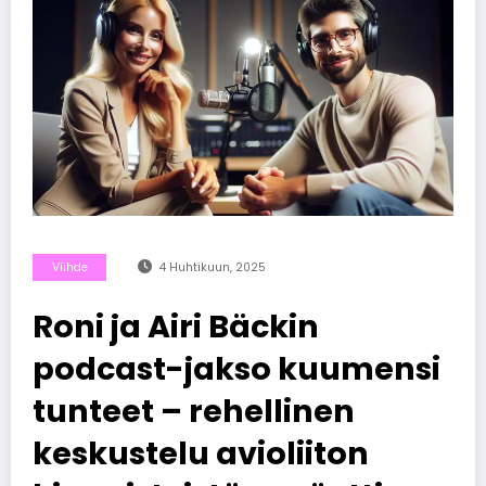
Viihde
4 Huhtikuun, 2025
Roni ja Airi Bäckin
podcast-jakso kuumensi
tunteet – rehellinen
keskustelu avioliiton