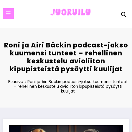
Skip
to
content
Roni ja Airi Bäckin podcast-jakso
kuumensi tunteet – rehellinen
keskustelu avioliiton
kipupisteistä pysäytti kuulijat
Etusivu
»
Roni ja Airi Bäckin podcast-jakso kuumensi tunteet
– rehellinen keskustelu avioliiton kipupisteistä pysäytti
kuulijat