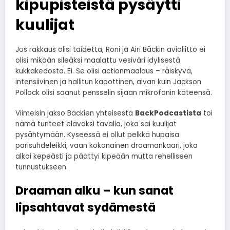
kipupisteistä pysäytti
kuulijat
Jos rakkaus olisi taidetta, Roni ja Airi Bäckin avioliitto ei
olisi mikään sileäksi maalattu vesiväri idylisestä
kukkakedosta. Ei. Se olisi actionmaalaus – räiskyvä,
intensiivinen ja hallitun kaoottinen, aivan kuin Jackson
Pollock olisi saanut pensselin sijaan mikrofonin käteensä.
Viimeisin jakso Bäckien yhteisestä
BackPodcastista
toi
nämä tunteet eläväksi tavalla, joka sai kuulijat
pysähtymään. Kyseessä ei ollut pelkkä hupaisa
parisuhdeleikki, vaan kokonainen draamankaari, joka
alkoi kepeästi ja päättyi kipeään mutta rehelliseen
tunnustukseen.
Draaman alku – kun sanat
lipsahtavat sydämestä