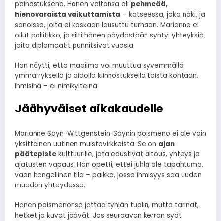
painostuksena. Hänen valtansa oli
pehmeää,
hienovaraista vaikuttamista
– katseessa, joka näki, ja
sanoissa, joita ei koskaan lausuttu turhaan. Marianne ei
ollut poliitikko, ja silti hänen pöydästään syntyi yhteyksiä,
joita diplomaatit punnitsivat vuosia.
Hän näytti, että maailma voi muuttua syvemmällä
ymmärryksellä ja aidolla kiinnostuksella toista kohtaan.
Ihmisinä – ei nimikylteinä.
Jäähyväiset aikakaudelle
Marianne Sayn-Wittgenstein-Saynin poismeno ei ole vain
yksittäinen uutinen muistovirkkeistä. Se on
ajan
päätepiste
kulttuurille, jota edustivat aitous, yhteys ja
ajatusten vapaus. Hän opetti, ettei juhla ole tapahtuma,
vaan hengellinen tila – paikka, jossa ihmisyys saa uuden
muodon yhteydessä.
Hänen poismenonsa jättää tyhjän tuolin, mutta tarinat,
hetket ja kuvat jäävät. Jos seuraavan kerran syöt