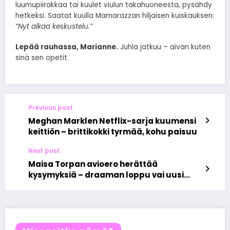
luumupiirakkaa tai kuulet viulun takahuoneesta, pysähdy
hetkeksi. Saatat kuulla Mamarazzan hiljaisen kuiskauksen:
“Nyt alkaa keskustelu.”
Lepää rauhassa, Marianne.
Juhla jatkuu – aivan kuten
sinä sen opetit.
Previous post
Meghan Marklen Netflix-sarja kuumensi
keittiön – brittikokki tyrmää, kohu paisuu
Next post
Maisa Torpan avioero herättää
kysymyksiä – draaman loppu vai uusi
alku julkisuudessa