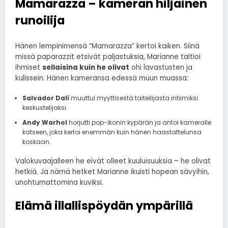
Mamarazza – kameran hiljainen
runoilija
Hänen lempinimensä ”Mamarazza” kertoi kaiken. Siinä
missä paparazzit etsivät paljastuksia, Marianne taltioi
ihmiset
sellaisina kuin he olivat
ohi lavastusten ja
kulissein. Hänen kameransa edessä muun muassa:
Salvador Dalí
muuttui myyttisestä taiteilijasta intiimiksi
keskustelijaksi.
Andy Warhol
horjutti pop-ikonin kypärän ja antoi kameralle
katseen, joka kertoi enemmän kuin hänen haastattelunsa
koskaan.
Valokuvaajalleen he eivät olleet kuuluisuuksia – he olivat
hetkiä. Ja nämä hetket Marianne ikuisti hopean sävyihin,
unohtumattomina kuviksi.
Elämä illallispöydän ympärillä