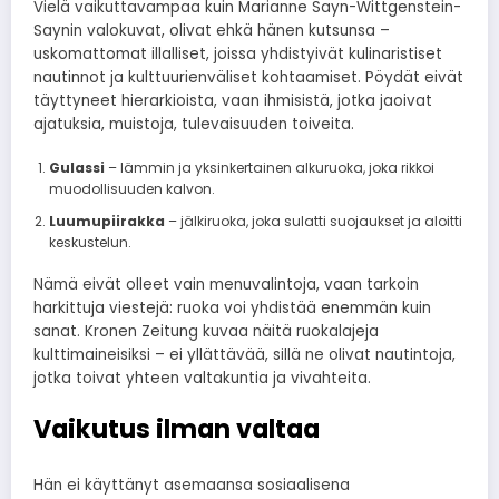
Vielä vaikuttavampaa kuin Marianne Sayn-Wittgenstein-
Saynin valokuvat, olivat ehkä hänen kutsunsa –
uskomattomat illalliset, joissa yhdistyivät kulinaristiset
nautinnot ja kulttuurienväliset kohtaamiset. Pöydät eivät
täyttyneet hierarkioista, vaan ihmisistä, jotka jaoivat
ajatuksia, muistoja, tulevaisuuden toiveita.
Gulassi
– lämmin ja yksinkertainen alkuruoka, joka rikkoi
muodollisuuden kalvon.
Luumupiirakka
– jälkiruoka, joka sulatti suojaukset ja aloitti
keskustelun.
Nämä eivät olleet vain menuvalintoja, vaan
tarkoin
harkittuja viestejä: ruoka voi yhdistää enemmän kuin
sanat. Kronen Zeitung kuvaa näitä ruokalajeja
kulttimaineisiksi – ei yllättävää, sillä ne olivat nautintoja,
jotka toivat yhteen valtakuntia ja vivahteita.
Vaikutus ilman valtaa
Hän ei käyttänyt asemaansa sosiaalisena