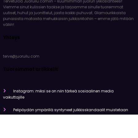
Tervetuloa Juoruilu.comiin – kuumimman juorun ykköslähteesi!
Viemme sinut kulissien taakse ja tarjoamme sinulle tuoreimmat
uutiset, huhut ja juonittelut, joista kaikki puhuvat. Glamourikkaista
punaisista matoista mehukkaisiin julkkisriitoihin – emme jätä mitään
väliin!
Yhteys
terve@juoruilu.com
Tuoreimmat artikkelit
Instagram: miksi se on niin tärkeä sosiaalinen media
vaikuttajille
Pelipöydän ympärillä syntyneet julkkisskandaalit muistetaan
vuosia
Mitä tapahtui Käärijän kasinoyhteistyölle?