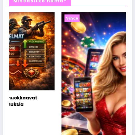
Missasitko nämä?
Viihde