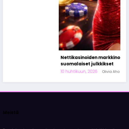
Nettikasinoiden markkinoinnista tunnetut
suomalaiset julkkikset
10 huhtikuun, 2026
Olivia Aho
Meistä