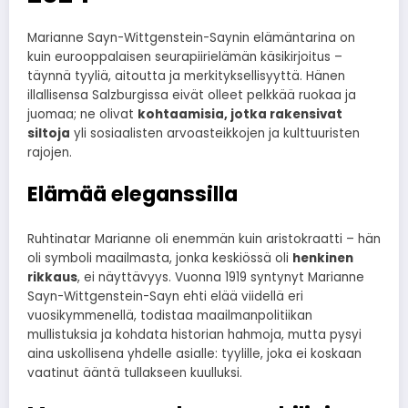
Marianne Sayn-Wittgenstein-Saynin elämäntarina on
kuin eurooppalaisen seurapiirielämän käsikirjoitus –
täynnä tyyliä, aitoutta ja merkityksellisyyttä. Hänen
illallisensa Salzburgissa eivät olleet pelkkää ruokaa ja
juomaa; ne olivat
kohtaamisia, jotka rakensivat
siltoja
yli sosiaalisten arvoasteikkojen ja kulttuuristen
rajojen.
Elämää eleganssilla
Ruhtinatar Marianne oli enemmän kuin aristokraatti – hän
oli symboli maailmasta, jonka keskiössä oli
henkinen
rikkaus
, ei näyttävyys. Vuonna 1919 syntynyt Marianne
Sayn-Wittgenstein-Sayn ehti elää viidellä eri
vuosikymmenellä, todistaa maailmanpolitiikan
mullistuksia ja kohdata historian hahmoja, mutta pysyi
aina uskollisena yhdelle asialle: tyylille, joka ei koskaan
vaatinut ääntä tullakseen kuulluksi.