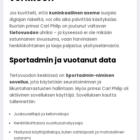
Jos kuvittelit, että
kuninkaallinen asema
suojaisi
digiajan riskeiltä, voi olla aika päivittää käsityksiäsi.
Ruotsin prinssi Carl Philip on joutunut valtavan
tietovuodon
uhriksi – ja kyseessä ei ole mikään
satunnainen sivuosuma, vaan harvinaisen
henkilökohtainen ja laaja paljastus yksityiselämästä.
Sportadmin ja vuotanut data
Tietovuodon keskiössä on
Sportadmin-niminen
sovellus
, jota käytetään seuratoiminnan ja
liikuntaharrastusten hallintaan. Myös prinssi Carl Philip oli
aktiivinen sovelluksen käyttäjä. Sovelluksen kautta
tallennettiin:
Juoksureittejä ja kellonaikoja
Henkilökohtaisia suoritusanalyyseja
Yksityisiä käyttäjätietoja, kuten sähköposti ja mahdollinen
salanimi