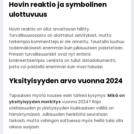
Hovin reaktio ja symbolinen
ulottuvuus
Hovin reaktio on ollut arvattavan hillitty.
Turvallisuusosasto on aloittanut selvitykset, mutta
tarkempia kommentteja ei ole annettu. Taustalla kuohuu
todennäköisesti enemmän kuin julkisuuteen päästetään.
Prinssin turvallisuusriskit ovat nyt entistä
konkreettisempia. Lenkistä on tullut datadokumentti,
josta voi päätellä enemmän kuin moni haluaisi.
Yksityisyyden arvo vuonna 2024
Tapauksen myötä nousee esiin tärkeä kysymys:
Mikä on
yksityisyyden merkitys
vuonna 2024? Raja
uteliaisuuden ja yksityisyyden loukkauksen välillä on
hämärtymässä. Julkisuuden henkilöitä seurataan
tarkasti, mutta vahingon sattuessa myös heillä tulisi olla
oikeus suojaan.