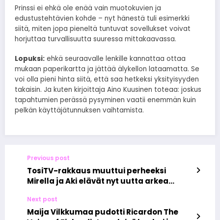
Prinssi ei ehkä ole enää vain muotokuvien ja
edustustehtävien kohde – nyt hänestä tuli esimerkki
siitä, miten jopa pieneltä tuntuvat sovellukset voivat
horjuttaa turvallisuutta suuressa mittakaavassa.
Lopuksi:
ehkä seuraavalle lenkille kannattaa ottaa
mukaan paperikartta ja jättää älykellon lataamatta. Se
voi olla pieni hinta siitä, että saa hetkeksi yksityisyyden
takaisin. Ja kuten kirjoittaja Aino Kuusinen toteaa: joskus
tapahtumien perässä pysyminen vaatii enemmän kuin
pelkän käyttäjätunnuksen vaihtamista.
Previous post
TosiTV-rakkaus muuttui perheeksi
Mirella ja Aki elävät nyt uutta arkea
vauvan kanssa
Next post
Maija Vilkkumaa pudotti Ricardon The