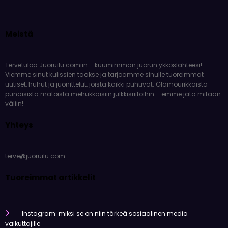
Meistä
Tervetuloa Juoruilu.comiin – kuumimman juorun ykköslähteesi!
Viemme sinut kulissien taakse ja tarjoamme sinulle tuoreimmat
uutiset, huhut ja juonittelut, joista kaikki puhuvat. Glamourikkaista
punaisista matoista mehukkaisiin julkkisriitoihin – emme jätä mitään
väliin!
Yhteys
terve@juoruilu.com
Tuoreimmat artikkelit
Instagram: miksi se on niin tärkeä sosiaalinen media
vaikuttajille