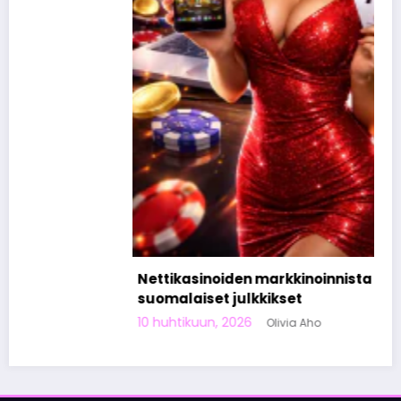
Nettikasinoiden markkinoinnista tunnetut
suomalaiset julkkikset
10 huhtikuun, 2026
Olivia Aho