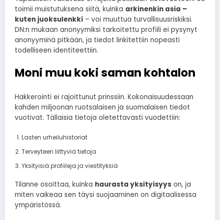
toimii muistutuksena siitä, kuinka
arkinenkin asia –
kuten juoksulenkki
– voi muuttua turvallisuusriskiksi.
DN:n mukaan anonyymiksi tarkoitettu profiili ei pysynyt
anonyyminä pitkään, ja tiedot linkitettiin nopeasti
todelliseen identiteettiin.
Moni muu koki saman kohtalon
Hakkerointi ei rajoittunut prinssiin. Kokonaisuudessaan
kahden miljoonan ruotsalaisen ja suomalaisen tiedot
vuotivat. Tällaisia tietoja oletettavasti vuodettiin:
Lasten urheiluhistoriat
Terveyteen liittyviä tietoja
Yksityisiä profiileja ja viestityksiä
Tilanne osoittaa, kuinka
haurasta yksityisyys
on, ja
miten vaikeaa sen täysi suojaaminen on digitaalisessa
ympäristössä.