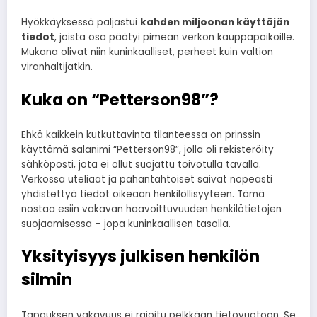
Hyökkäyksessä paljastui
kahden miljoonan käyttäjän
tiedot
, joista osa päätyi pimeän verkon kauppapaikoille.
Mukana olivat niin kuninkaalliset, perheet kuin valtion
viranhaltijatkin.
Kuka on “Petterson98”?
Ehkä kaikkein kutkuttavinta tilanteessa on prinssin
käyttämä salanimi “Petterson98”, jolla oli rekisteröity
sähköposti, jota ei ollut suojattu toivotulla tavalla.
Verkossa uteliaat ja pahantahtoiset saivat nopeasti
yhdistettyä tiedot oikeaan henkilöllisyyteen. Tämä
nostaa esiin vakavan haavoittuvuuden henkilötietojen
suojaamisessa – jopa kuninkaallisen tasolla.
Yksityisyys julkisen henkilön
silmin
Tapauksen vakavuus ei rajoitu pelkkään tietovuotoon. Se