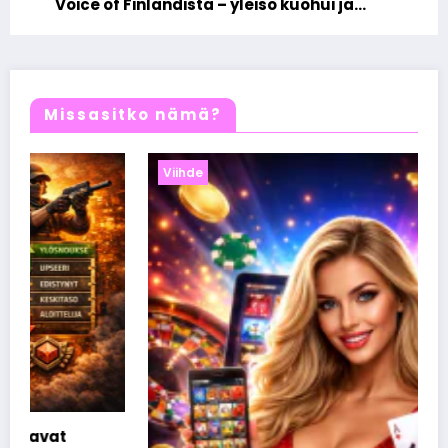
Voice of Finlandista – yleisö kuohui ja
some räjähti
Missasitko nämä?
Viihde