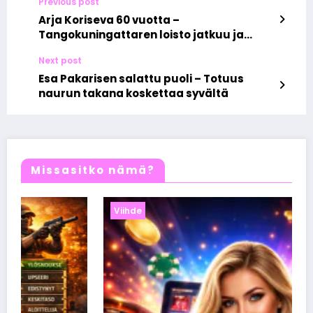
Previous post
Arja Koriseva 60 vuotta –
Tangokuningattaren loisto jatkuu ja
hurmaa yhä
Next post
Esa Pakarisen salattu puoli – Totuus
naurun takana koskettaa syvältä
Missasitko nämä?
Viihde