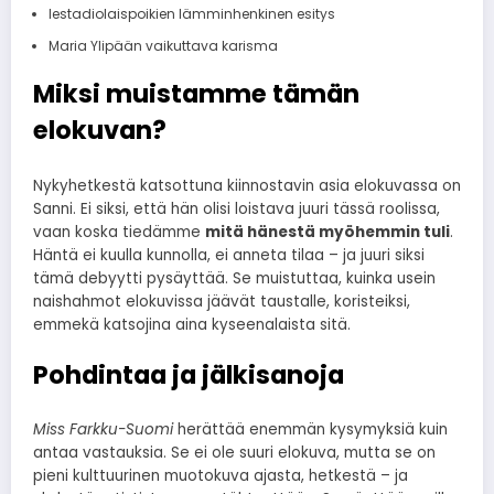
lestadiolaispoikien lämminhenkinen esitys
Maria Ylipään vaikuttava karisma
Miksi muistamme tämän
elokuvan?
Nykyhetkestä katsottuna kiinnostavin asia elokuvassa on
Sanni. Ei siksi, että hän olisi loistava juuri tässä roolissa,
vaan koska tiedämme
mitä hänestä myöhemmin tuli
.
Häntä ei kuulla kunnolla, ei anneta tilaa – ja juuri siksi
tämä debyytti pysäyttää. Se muistuttaa, kuinka usein
naishahmot elokuvissa jäävät taustalle, koristeiksi,
emmekä katsojina aina kyseenalaista sitä.
Pohdintaa ja jälkisanoja
Miss Farkku-Suomi
herättää enemmän kysymyksiä kuin
antaa vastauksia. Se ei ole suuri elokuva, mutta se on
pieni kulttuurinen muotokuva ajasta, hetkestä – ja