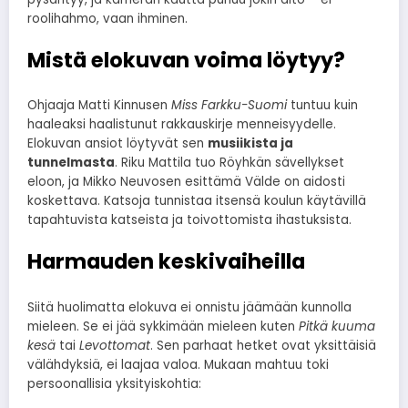
roolihahmo, vaan ihminen.
Mistä elokuvan voima löytyy?
Ohjaaja Matti Kinnusen
Miss Farkku-Suomi
tuntuu kuin
haaleaksi haalistunut rakkauskirje menneisyydelle.
Elokuvan ansiot löytyvät sen
musiikista ja
tunnelmasta
. Riku Mattila tuo Röyhkän sävellykset
eloon, ja Mikko Neuvosen esittämä Välde on aidosti
koskettava. Katsoja tunnistaa itsensä koulun käytävillä
tapahtuvista katseista ja toivottomista ihastuksista.
Harmauden keskivaiheilla
Siitä huolimatta elokuva ei onnistu jäämään kunnolla
mieleen. Se ei jää sykkimään mieleen kuten
Pitkä kuuma
kesä
tai
Levottomat
. Sen parhaat hetket ovat yksittäisiä
välähdyksiä, ei laajaa valoa. Mukaan mahtuu toki
persoonallisia yksityiskohtia: