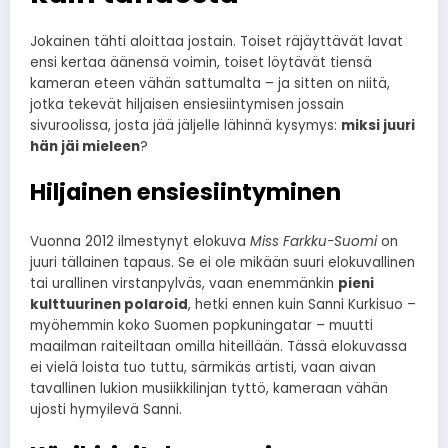
Jokainen tähti aloittaa jostain. Toiset räjäyttävät lavat
ensi kertaa äänensä voimin, toiset löytävät tiensä
kameran eteen vähän sattumalta – ja sitten on niitä,
jotka tekevät hiljaisen ensiesiintymisen jossain
sivuroolissa, josta jää jäljelle lähinnä kysymys:
miksi juuri
hän jäi mieleen
?
Hiljainen ensiesiintyminen
Vuonna 2012 ilmestynyt elokuva
Miss Farkku-Suomi
on
juuri tällainen tapaus. Se ei ole mikään suuri elokuvallinen
tai urallinen virstanpylväs, vaan enemmänkin
pieni
kulttuurinen polaroid
, hetki ennen kuin Sanni Kurkisuo –
myöhemmin koko Suomen popkuningatar – muutti
maailman raiteiltaan omilla hiteillään. Tässä elokuvassa
ei vielä loista tuo tuttu, särmikäs artisti, vaan aivan
tavallinen lukion musiikkilinjan tyttö, kameraan vähän
ujosti hymyilevä Sanni.