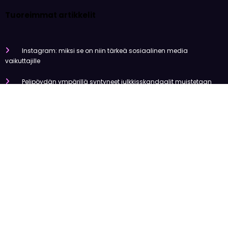
Tuoreimmat artikkelit
Instagram: miksi se on niin tärkeä sosiaalinen media
vaikuttajille
Pelipöydän ympärillä syntyneet julkkisskandaalit muistetaan
vuosia
Mitä tapahtui Käärijän kasinoyhteistyölle?
Miten pelaaminen kilpailee muiden viihdemuotojen kanssa
Miksi suomalaiset ovat niin pakkomielteisiä nettiviihteestä?
Olemme tehneet tutkimusta
Uutiset
Viihde
Urheilu
Talous
Kansainvälinen
Newscrunch - Magazine & Blog
WordPress
Theme 2026 | Powered By