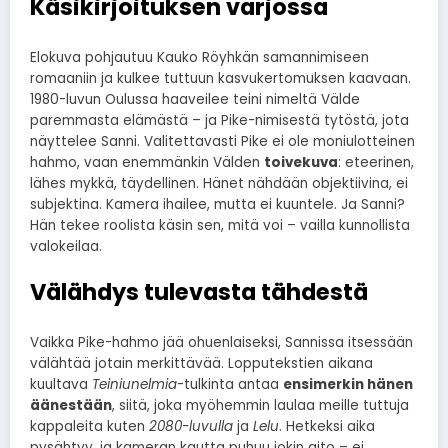
Käsikirjoituksen varjossa
Elokuva pohjautuu Kauko Röyhkän samannimiseen
romaaniin ja kulkee tuttuun kasvukertomuksen kaavaan.
1980-luvun Oulussa haaveilee teini nimeltä Välde
paremmasta elämästä – ja Pike-nimisestä tytöstä, jota
näyttelee Sanni. Valitettavasti Pike ei ole moniulotteinen
hahmo, vaan enemmänkin Välden
toivekuva
: eteerinen,
lähes mykkä, täydellinen. Hänet nähdään objektiivina, ei
subjektina. Kamera ihailee, mutta ei kuuntele. Ja Sanni?
Hän tekee roolista käsin sen, mitä voi – vailla kunnollista
valokeilaa.
Välähdys tulevasta tähdestä
Vaikka Pike-hahmo jää ohuenlaiseksi, Sannissa itsessään
välähtää jotain merkittävää. Lopputekstien aikana
kuultava
Teiniunelmia
-tulkinta antaa
ensimerkin hänen
äänestään
, siitä, joka myöhemmin laulaa meille tuttuja
kappaleita kuten
2080-luvulla
ja
Lelu
. Hetkeksi aika
pysähtyy, ja kameran kautta puhuu jokin aito – ei