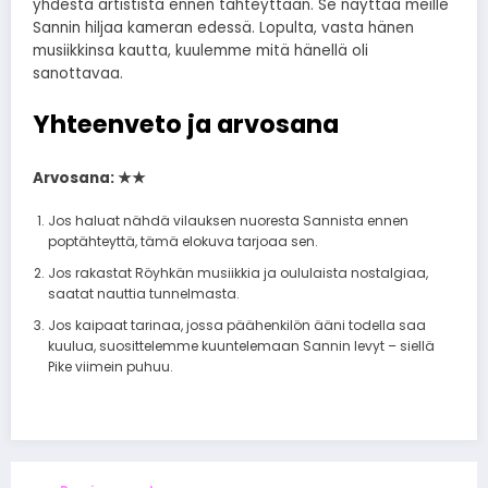
yhdestä artistista ennen tähteyttään. Se näyttää meille
Sannin hiljaa kameran edessä. Lopulta, vasta hänen
musiikkinsa kautta, kuulemme mitä hänellä oli
sanottavaa.
Yhteenveto ja arvosana
Arvosana: ★★
Jos haluat nähdä vilauksen nuoresta Sannista ennen
poptähteyttä, tämä elokuva tarjoaa sen.
Jos rakastat Röyhkän musiikkia ja oululaista nostalgiaa,
saatat nauttia tunnelmasta.
Jos kaipaat tarinaa, jossa päähenkilön ääni todella saa
kuulua, suosittelemme kuuntelemaan Sannin levyt – siellä
Pike viimein puhuu.