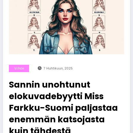
Viihde
7 Huhtikuun, 2025
Sannin unohtunut
elokuvadebyytti Miss
Farkku-Suomi paljastaa
enemmän katsojasta
kuin tähdestä