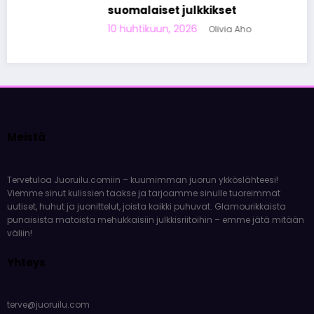
suomalaiset julkkikset
10 huhtikuun, 2026
Olivia Aho
Meistä
Tervetuloa Juoruilu.comiin – kuumimman juorun ykköslähteesi!
Viemme sinut kulissien taakse ja tarjoamme sinulle tuoreimmat
uutiset, huhut ja juonittelut, joista kaikki puhuvat. Glamourikkaista
punaisista matoista mehukkaisiin julkkisriitoihin – emme jätä mitään
väliin!
Yhteys
terve@juoruilu.com