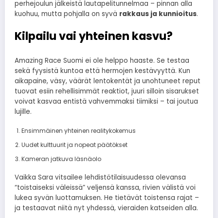
perhejoulun jälkeistä lautapelitunnelmaa – pinnan alla
kuohuu, mutta pohjalla on syvä
rakkaus ja kunnioitus
.
Kilpailu vai yhteinen kasvu?
Amazing Race Suomi ei ole helppo haaste. Se testaa
sekä fyysistä kuntoa että hermojen kestävyyttä. Kun
aikapaine, väsy, väärät lentokentät ja unohtuneet reput
tuovat esiin rehellisimmät reaktiot, juuri silloin sisarukset
voivat kasvaa entistä vahvemmaksi tiimiksi – tai joutua
lujille.
Ensimmäinen yhteinen realitykokemus
Uudet kulttuurit ja nopeat päätökset
Kameran jatkuva läsnäolo
Vaikka Sara vitsailee lehdistötilaisuudessa olevansa
“toistaiseksi väleissä” veljensä kanssa, rivien välistä voi
lukea syvän luottamuksen. He tietävät toistensa rajat –
ja testaavat niitä nyt yhdessä, vieraiden katseiden alla.