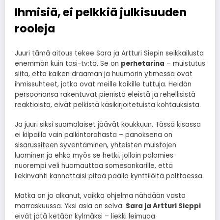
Ihmisiä, ei pelkkiä julkisuuden
rooleja
Juuri tämä aitous tekee Sara ja Artturi Siepin seikkailusta
enemmän kuin tosi-tv:tä. Se on
perhetarina
– muistutus
siitä, että kaiken draaman ja huumorin ytimessä ovat
ihmissuhteet, jotka ovat meille kaikille tuttuja. Heidän
persoonansa rakentuvat pienistä eleistä ja rehellisistä
reaktioista, eivät pelkistä käsikirjoitetuista kohtauksista.
Ja juuri siksi suomalaiset jäävät koukkuun. Tässä kisassa
ei kilpailla vain palkintorahasta – panoksena on
sisarussiteen syventäminen, yhteisten muistojen
luominen ja ehkä myös se hetki, jolloin palomies-
nuorempi veli huomauttaa somesankarille, että
liekinvahti kannattaisi pitää päällä kynttilöitä polttaessa.
Matka on jo alkanut, vaikka ohjelma nähdään vasta
marraskuussa. Yksi asia on selvä:
Sara ja Artturi Sieppi
eivät jätä ketään kylmäksi – liekki leimuaa.