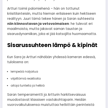
Artturi toimii palomiehenä – hän on tottunut
kriisitilanteisiin, mutta hieman erilaiseen kuin hektiseen
realityyn. Juuri tämä tekee hänen ja Saran suhteesta
niin kiinnostavan ja vetovoimaisen
: he tulevat eri
maailmoista, mutta jakavat saman taustan ja
sisarusdynamiikan, joka ei jää katsojilta huomaamatta.
Sisarussuhteen lämpö & kipinät
Kun Sara ja Artturi nähdään yhdessä kameran edessä,
tuloksena on:
lempeää naljailua
vilpittömiä reaktioita
aitoja tunteita ja hetkiä
Saran temperamentti ja Artturin harkitsevaisuus
muodostavat klassisen vastakohtaparin. Heidän
vuorovaikutuksensa muistuttaa hetkittäin perinteistä