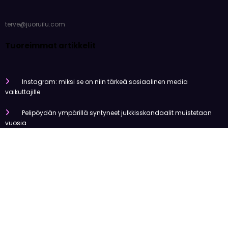
Yhteys
terve@juoruilu.com
Tuoreimmat artikkelit
Instagram: miksi se on niin tärkeä sosiaalinen media
vaikuttajille
Pelipöydän ympärillä syntyneet julkkisskandaalit muistetaan
vuosia
Mitä tapahtui Käärijän kasinoyhteistyölle?
Miten pelaaminen kilpailee muiden viihdemuotojen kanssa
Miksi suomalaiset ovat niin pakkomielteisiä nettiviihteestä?
Olemme tehneet tutkimusta