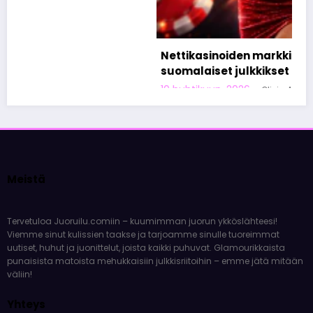
Nettikasinoiden markkinoinnista tunnetut
suomalaiset julkkikset
10 huhtikuun, 2026
Olivia Aho
Meistä
Tervetuloa Juoruilu.comiin – kuumimman juorun ykköslähteesi!
Viemme sinut kulissien taakse ja tarjoamme sinulle tuoreimmat
uutiset, huhut ja juonittelut, joista kaikki puhuvat. Glamourikkaista
punaisista matoista mehukkaisiin julkkisriitoihin – emme jätä mitään
väliin!