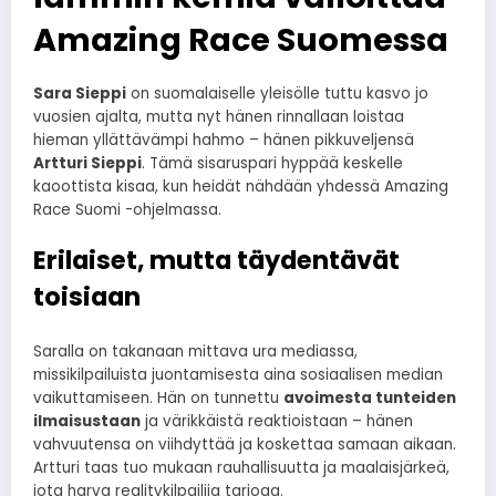
Amazing Race Suomessa
Sara Sieppi
on suomalaiselle yleisölle tuttu kasvo jo
vuosien ajalta, mutta nyt hänen rinnallaan loistaa
hieman yllättävämpi hahmo – hänen pikkuveljensä
Artturi Sieppi
. Tämä sisaruspari hyppää keskelle
kaoottista kisaa, kun heidät nähdään yhdessä Amazing
Race Suomi -ohjelmassa.
Erilaiset, mutta täydentävät
toisiaan
Saralla on takanaan mittava ura mediassa,
missikilpailuista juontamisesta aina sosiaalisen median
vaikuttamiseen. Hän on tunnettu
avoimesta tunteiden
ilmaisustaan
ja värikkäistä reaktioistaan – hänen
vahvuutensa on viihdyttää ja koskettaa samaan aikaan.
Artturi taas tuo mukaan rauhallisuutta ja maalaisjärkeä,
jota harva realitykilpailija tarjoaa.