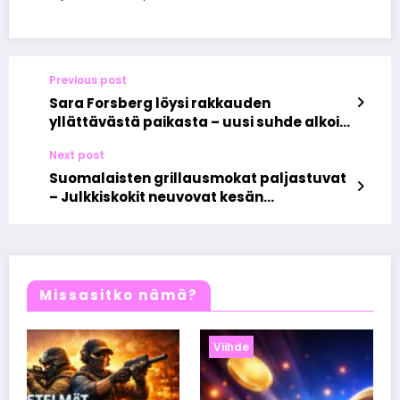
Previous post
Sara Forsberg löysi rakkauden
yllättävästä paikasta – uusi suhde alkoi
yhdestä pyyhkäisystä
Next post
Suomalaisten grillausmokat paljastuvat
– Julkkiskokit neuvovat kesän
täydelliseen grilliruokaan
Missasitko nämä?
Viihde