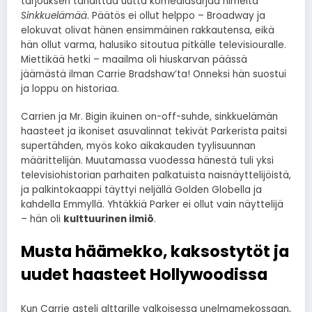
tarjouksen tähdittää uutta komediasarjaa nimeltä
Sinkkuelämää
. Päätös ei ollut helppo – Broadway ja
elokuvat olivat hänen ensimmäinen rakkautensa, eikä
hän ollut varma, halusiko sitoutua pitkälle televisiouralle.
Miettikää hetki – maailma oli hiuskarvan päässä
jäämästä ilman Carrie Bradshaw’ta! Onneksi hän suostui
ja loppu on historiaa.
Carrien ja Mr. Bigin ikuinen on-off-suhde, sinkkuelämän
haasteet ja ikoniset asuvalinnat tekivät Parkerista paitsi
supertähden, myös koko aikakauden tyylisuunnan
määrittelijän. Muutamassa vuodessa hänestä tuli yksi
televisiohistorian parhaiten palkatuista naisnäyttelijöistä,
ja palkintokaappi täyttyi neljällä Golden Globella ja
kahdella Emmyllä. Yhtäkkiä Parker ei ollut vain näyttelijä
– hän oli
kulttuurinen ilmiö
.
Musta häämekko, kaksostytöt ja
uudet haasteet Hollywoodissa
Kun Carrie asteli alttarille valkoisessa unelmamekossaan,