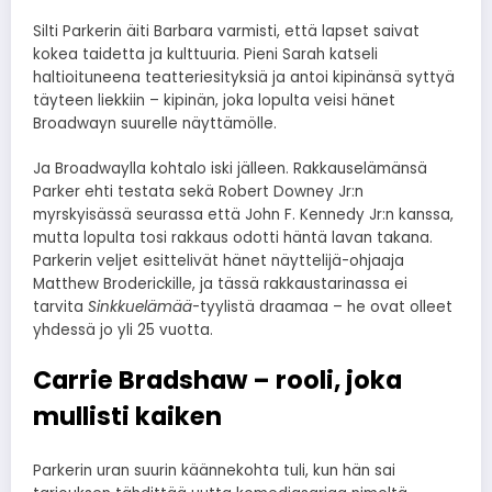
Silti Parkerin äiti Barbara varmisti, että lapset saivat
kokea taidetta ja kulttuuria. Pieni Sarah katseli
haltioituneena teatteriesityksiä ja antoi kipinänsä syttyä
täyteen liekkiin – kipinän, joka lopulta veisi hänet
Broadwayn suurelle näyttämölle.
Ja Broadwaylla kohtalo iski jälleen. Rakkauselämänsä
Parker ehti testata sekä Robert Downey Jr:n
myrskyisässä seurassa että John F. Kennedy Jr:n kanssa,
mutta lopulta tosi rakkaus odotti häntä lavan takana.
Parkerin veljet esittelivät hänet näyttelijä-ohjaaja
Matthew Broderickille, ja tässä rakkaustarinassa ei
tarvita
Sinkkuelämää
-tyylistä draamaa – he ovat olleet
yhdessä jo yli 25 vuotta.
Carrie Bradshaw – rooli, joka
mullisti kaiken
Parkerin uran suurin käännekohta tuli, kun hän sai