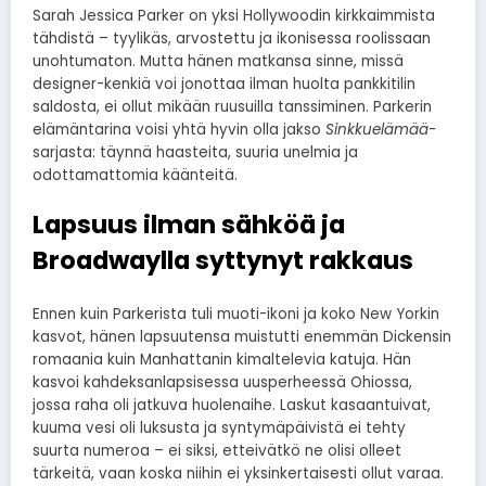
Sarah Jessica Parker on yksi Hollywoodin kirkkaimmista
tähdistä – tyylikäs, arvostettu ja ikonisessa roolissaan
unohtumaton. Mutta hänen matkansa sinne, missä
designer-kenkiä voi jonottaa ilman huolta pankkitilin
saldosta, ei ollut mikään ruusuilla tanssiminen. Parkerin
elämäntarina voisi yhtä hyvin olla jakso
Sinkkuelämää
-
sarjasta: täynnä haasteita, suuria unelmia ja
odottamattomia käänteitä.
Lapsuus ilman sähköä ja
Broadwaylla syttynyt rakkaus
Ennen kuin Parkerista tuli muoti-ikoni ja koko New Yorkin
kasvot, hänen lapsuutensa muistutti enemmän Dickensin
romaania kuin Manhattanin kimaltelevia katuja. Hän
kasvoi kahdeksanlapsisessa uusperheessä Ohiossa,
jossa raha oli jatkuva huolenaihe. Laskut kasaantuivat,
kuuma vesi oli luksusta ja syntymäpäivistä ei tehty
suurta numeroa – ei siksi, etteivätkö ne olisi olleet
tärkeitä, vaan koska niihin ei yksinkertaisesti ollut varaa.