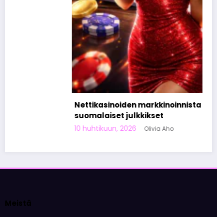
Nettikasinoiden markkinoinnista tunnetut
suomalaiset julkkikset
10 huhtikuun, 2026
Olivia Aho
Meistä