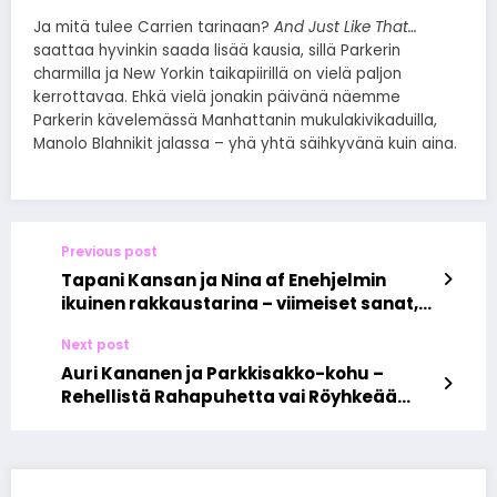
Ja mitä tulee Carrien tarinaan?
And Just Like That…
saattaa hyvinkin saada lisää kausia, sillä Parkerin
charmilla ja New Yorkin taikapiirillä on vielä paljon
kerrottavaa. Ehkä vielä jonakin päivänä näemme
Parkerin kävelemässä Manhattanin mukulakivikaduilla,
Manolo Blahnikit jalassa – yhä yhtä säihkyvänä kuin aina.
Previous post
Tapani Kansan ja Nina af Enehjelmin
ikuinen rakkaustarina – viimeiset sanat,
jotka jäivät kaikumaan
Next post
Auri Kananen ja Parkkisakko-kohu –
Rehellistä Rahapuhetta vai Röyhkeää
Etuoikeutta?