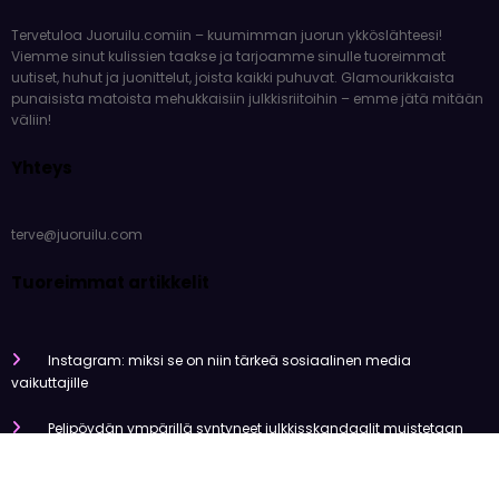
Tervetuloa Juoruilu.comiin – kuumimman juorun ykköslähteesi!
Viemme sinut kulissien taakse ja tarjoamme sinulle tuoreimmat
uutiset, huhut ja juonittelut, joista kaikki puhuvat. Glamourikkaista
punaisista matoista mehukkaisiin julkkisriitoihin – emme jätä mitään
väliin!
Yhteys
terve@juoruilu.com
Tuoreimmat artikkelit
Instagram: miksi se on niin tärkeä sosiaalinen media
vaikuttajille
Pelipöydän ympärillä syntyneet julkkisskandaalit muistetaan
vuosia
Mitä tapahtui Käärijän kasinoyhteistyölle?