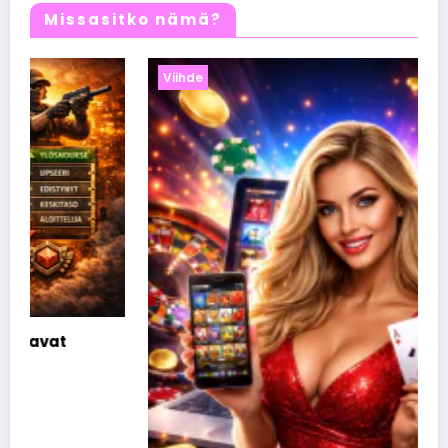
Missasitko nämä?
Viihde