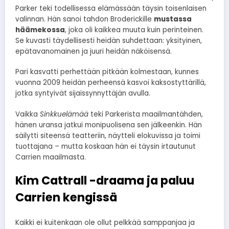
Parker teki todellisessa elämässään täysin toisenlaisen
valinnan. Hän sanoi tahdon Broderickille
mustassa
häämekossa
, joka oli kaikkea muuta kuin perinteinen.
Se kuvasti täydellisesti heidän suhdettaan: yksityinen,
epätavanomainen ja juuri heidän näköisensä.
Pari kasvatti perhettään pitkään kolmestaan, kunnes
vuonna 2009 heidän perheensä kasvoi kaksostyttärillä,
jotka syntyivät sijaissynnyttäjän avulla.
Vaikka
Sinkkuelämää
teki Parkerista maailmantähden,
hänen uransa jatkui monipuolisena sen jälkeenkin. Hän
säilytti siteensä teatteriin, näytteli elokuvissa ja toimi
tuottajana – mutta koskaan hän ei täysin irtautunut
Carrien maailmasta.
Kim Cattrall -draama ja paluu
Carrien kengissä
Kaikki ei kuitenkaan ole ollut pelkkää samppanjaa ja