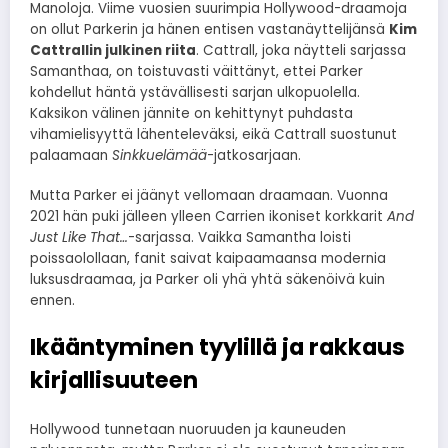
Manoloja. Viime vuosien suurimpia Hollywood-draamoja
on ollut Parkerin ja hänen entisen vastanäyttelijänsä
Kim
Cattrallin julkinen riita
. Cattrall, joka näytteli sarjassa
Samanthaa, on toistuvasti väittänyt, ettei Parker
kohdellut häntä ystävällisesti sarjan ulkopuolella.
Kaksikon välinen jännite on kehittynyt puhdasta
vihamielisyyttä lähenteleväksi, eikä Cattrall suostunut
palaamaan
Sinkkuelämää
-jatkosarjaan.
Mutta Parker ei jäänyt vellomaan draamaan. Vuonna
2021 hän puki jälleen ylleen Carrien ikoniset korkkarit
And
Just Like That…
-sarjassa. Vaikka Samantha loisti
poissaolollaan, fanit saivat kaipaamaansa modernia
luksusdraamaa, ja Parker oli yhä yhtä säkenöivä kuin
ennen.
Ikääntyminen tyylillä ja rakkaus
kirjallisuuteen
Hollywood tunnetaan nuoruuden ja kauneuden