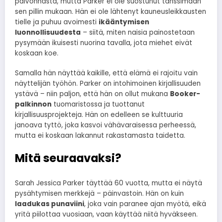
palvonnasta, mutta Parker ei ole suostunut tanssimaan
sen pillin mukaan. Hän ei ole lähtenyt kauneusleikkausten
tielle ja puhuu avoimesti
ikääntymisen
luonnollisuudesta
– siitä, miten naisia painostetaan
pysymään ikuisesti nuorina tavalla, jota miehet eivät
koskaan koe.
Samalla hän näyttää kaikille, että elämä ei rajoitu vain
näyttelijän työhön. Parker on intohimoinen kirjallisuuden
ystävä – niin paljon, että hän on ollut mukana
Booker-
palkinnon
tuomaristossa ja tuottanut
kirjallisuusprojekteja. Hän on edelleen se kulttuuria
janoava tyttö, joka kasvoi vähävaraisessa perheessä,
mutta ei koskaan lakannut rakastamasta taidetta.
Mitä seuraavaksi?
Sarah Jessica Parker täyttää 60 vuotta, mutta ei näytä
pysähtymisen merkkejä – päinvastoin. Hän on kuin
laadukas punaviini
, joka vain paranee ajan myötä, eikä
yritä piilottaa vuosiaan, vaan käyttää niitä hyväkseen.