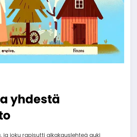
nsa yhdestä
to
, ja joku rapisutti aikakauslehteä auki