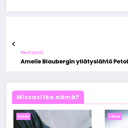
Next post
Amelie Blaubergin yllätyslähtö Peto
Missasitko nämä?
Viihde
Viihde