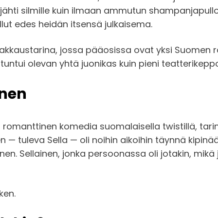
hti silmille kuin ilmaan ammutun shampanjapullon k
ollut edes heidän itsensä julkaisema.
rakkaustarina, jossa pääosissa ovat yksi Suomen r
tuntui olevan yhtä juonikas kuin pieni teatterikepp
onen
 romanttinen komedia suomalaisella twistillä, tarin
 — tuleva Sella — oli noihin aikoihin täynnä kipinää
nen. Sellainen, jonka persoonassa oli jotakin, mikä j
ken.