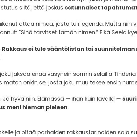
stutus siitä, että joskus
satunnaiset tapahtumat
aikonut ottaa nimeä, josta tuli legenda. Mutta niin 
uiskannut: ”Sinä tarvitset tämän nimen.” Eikä Seela 
.
Rakkaus ei tule sääntölistan tai suunnitelma
.
yt joku jaksaa enää väsynein sormin selailla Tinderia 
 match onkin se, josta joku muu tekee ensin nume
a. Ja hyvä niin. Elämässä — ihan kuin lavalla —
suur
tus meni hieman pieleen
.
eskelle ja pitää parhaiden rakkaustarinoiden salai