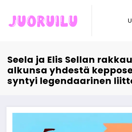
Skip
to
content
U
Seela ja Elis Sellan rakka
alkunsa yhdestä keppose
syntyi legendaarinen liitt