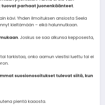
 tuovat parhaat juonenkäänteet
.
vain kävi. Yhden ilmoituksen ansiosta Seela
kyennyt kieltämään – eikä halunnutkaan.
n mukaan
. Joskus se saa alkunsa kepposesta,
tai tarkistaa, onko aamun viestisi luettu tai ei
ron.
immat suosionosoitukset tulevat siitä, kun
suutena pientä kaaosta.