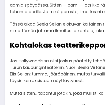
aamiaispöydässä. Sitten — pam! — otsikko räjä
tahansa parille. Ja mikä parasta, ilmoitus ei 
Tässä alkaa Seela Sellan elokuvan kaltainen 
nimettömän jättämä ilmoitus ja kohtalo, joka 
Kohtalokas teatterikepp
Jos Hollywoodissa olisi joskus päätetty tehdä
Turun kaupunginteatteriin. Nuori Seela Virtanen
Elis Sellan: tumma, jääräpäinen, mutta turvalli
täysin kerroksistaan näyttäytyneet.
Mutta sitten… tapahtui jotakin, joka mullisti kai