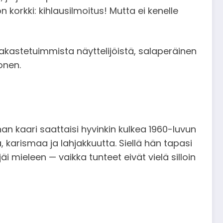
orkki: kihlausilmoitus! Mutta ei kenelle
akastetuimmista näyttelijöistä, salaperäinen
onen.
an kaari saattaisi hyvinkin kulkea 1960-luvun
, karismaa ja lahjakkuutta. Siellä hän tapasi
äi mieleen — vaikka tunteet eivät vielä silloin