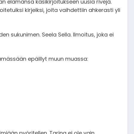
n elämänsä käsikirjoitukseen uusia rivejä.
tuiksi kirjeiksi, joita vaihdettiin ahkerasti yli
den sukunimen. Seela Sella. Ilmoitus, joka ei
elämässään epäillyt muun muassa:
iään pyöritellen. Tarina ei ole vain