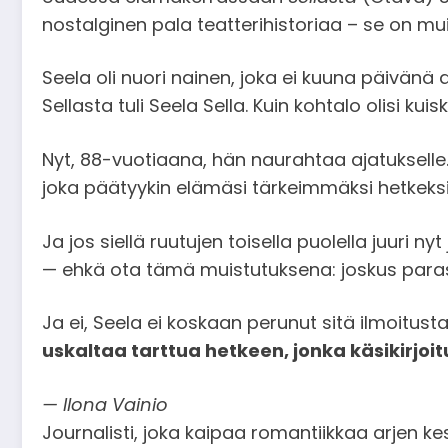
nostalginen pala teatterihistoriaa – se on mui
Seela oli nuori nainen, joka ei kuuna päivänä 
Sellasta tuli Seela Sella. Kuin kohtalo olisi k
Nyt, 88-vuotiaana, hän naurahtaa ajatukselle
joka päätyykin elämäsi tärkeimmäksi hetkeksi
Ja jos siellä ruutujen toisella puolella juuri n
— ehkä ota tämä muistutuksena: joskus paras
Ja ei, Seela ei koskaan perunut sitä ilmoitust
uskaltaa tarttua hetkeen, jonka käsikirjoi
— Ilona Vainio
Journalisti, joka kaipaa romantiikkaa arjen k