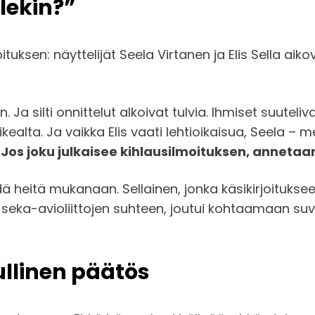
lekin?”
oituksen: näyttelijät Seela Virtanen ja Elis Sella a
Ja silti onnittelut alkoivat tulvia. Ihmiset suuteliv
kealta. Ja vaikka Elis vaati lehtioikaisua, Seela –
”Jos joku julkaisee kihlausilmoituksen, annetaa
iedä heitä mukanaan. Sellainen, jonka käsikirjoitukse
seka-avioliittojen suhteen, joutui kohtaamaan suvun
ullinen päätös