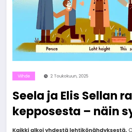
Viihde
2 Toukokuun, 2025
Seela ja Elis Sellan
kepposesta – näin sy
Kaikki alkoi yhdestä lehtikönähdyksestä.
O