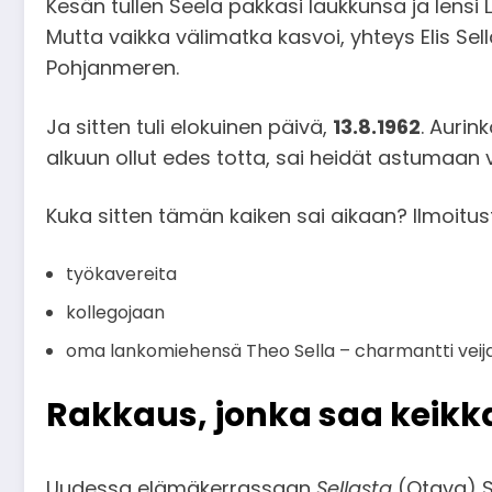
Kesän tullen Seela pakkasi laukkunsa ja lensi
Mutta vaikka välimatka kasvoi, yhteys Elis Sella
Pohjanmeren.
Ja sitten tuli elokuinen päivä,
13.8.1962
. Aurin
alkuun ollut edes totta, sai heidät astumaan vi
Kuka sitten tämän kaiken sai aikaan? Ilmoit
työkavereita
kollegojaan
oma lankomiehensä Theo Sella – charmantti veijari,
Rakkaus, jonka saa keikk
Uudessa elämäkerrassaan
Sellasta
(Otava) Se