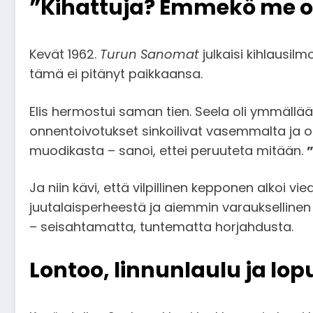
”Kihattuja? Emmekö me o
Kevät 1962.
Turun Sanomat
julkaisi kihlausilm
tämä ei pitänyt paikkaansa.
Elis hermostui saman tien. Seela oli ymmällään. 
onnentoivotukset sinkoilivat vasemmalta ja oi
muodikasta – sanoi, ettei peruuteta mitään.
Ja niin kävi, että vilpillinen kepponen alkoi v
juutalaisperheestä ja aiemmin varauksellinen 
– seisahtamatta, tuntematta horjahdusta.
Lontoo, linnunlaulu ja lop