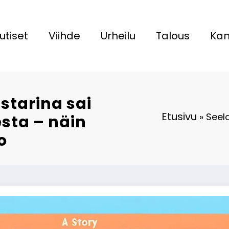
utiset
Viihde
Urheilu
Talous
Kan
ustarina sai
Etusivu
»
Seela
sta – näin
o