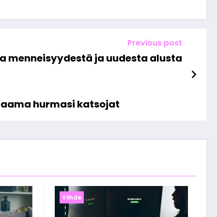
Previous post
ta menneisyydestä ja uudesta alusta
 draama hurmasi katsojat
Viihde