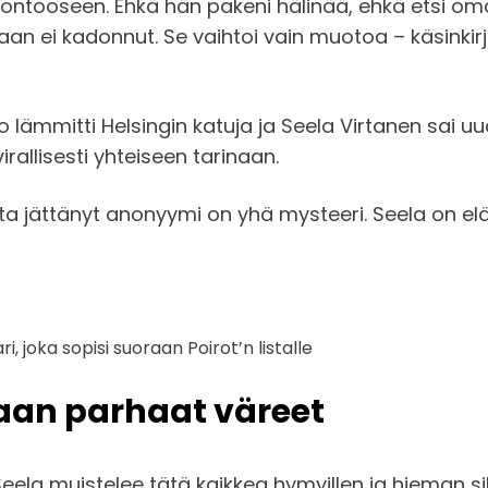
 Lontooseen. Ehkä hän pakeni hälinää, ehkä etsi oma
an ei kadonnut. Se vaihtoi vain muotoa – käsinkirjoite
ko lämmitti Helsingin katuja ja Seela Virtanen sai uu
rallisesti yhteiseen tarinaan.
usta jättänyt anonyymi on yhä mysteeri. Seela on 
 joka sopisi suoraan Poirot’n listalle
aan parhaat väreet
ela muistelee tätä kaikkea hymyillen ja hieman silm