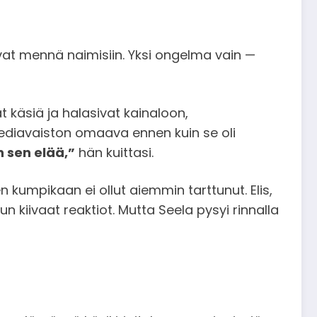
ikovat mennä naimisiin. Yksi ongelma vain —
at käsiä ja halasivat kainaloon,
 mediavaiston omaava ennen kuin se oli
n sen elää,”
hän kuittasi.
en kumpikaan ei ollut aiemmin tarttunut. Elis,
 kiivaat reaktiot. Mutta Seela pysyi rinnalla