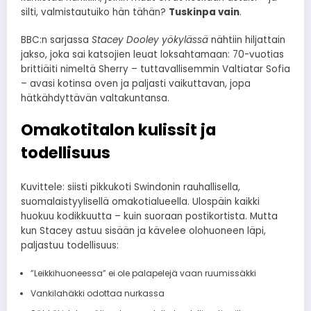
silti, valmistautuiko hän tähän?
Tuskinpa vain
.
BBC:n sarjassa
Stacey Dooley yökylässä
nähtiin hiljattain
jakso, joka sai katsojien leuat loksahtamaan: 70-vuotias
brittiäiti nimeltä Sherry – tuttavallisemmin Valtiatar Sofia
– avasi kotinsa oven ja paljasti vaikuttavan, jopa
hätkähdyttävän valtakuntansa.
Omakotitalon kulissit ja
todellisuus
Kuvittele: siisti pikkukoti Swindonin rauhallisella,
suomalaistyylisellä omakotialueella. Ulospäin kaikki
huokuu kodikkuutta – kuin suoraan postikortista. Mutta
kun Stacey astuu sisään ja kävelee olohuoneen läpi,
paljastuu todellisuus:
”Leikkihuoneessa” ei ole palapelejä vaan ruumissäkki
Vankilahäkki odottaa nurkassa