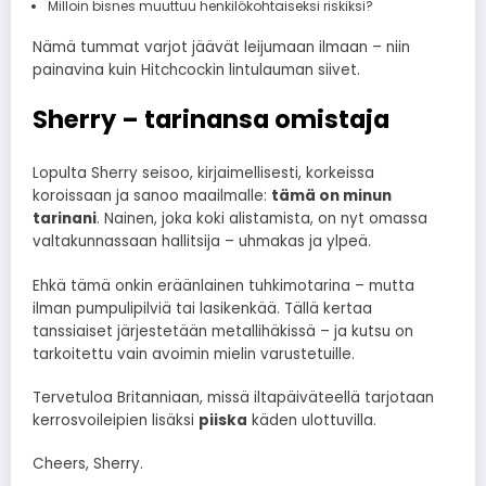
Milloin bisnes muuttuu henkilökohtaiseksi riskiksi?
Nämä tummat varjot jäävät leijumaan ilmaan – niin
painavina kuin Hitchcockin lintulauman siivet.
Sherry – tarinansa omistaja
Lopulta Sherry seisoo, kirjaimellisesti, korkeissa
koroissaan ja sanoo maailmalle:
tämä on minun
tarinani
. Nainen, joka koki alistamista, on nyt omassa
valtakunnassaan hallitsija – uhmakas ja ylpeä.
Ehkä tämä onkin eräänlainen tuhkimotarina – mutta
ilman pumpulipilviä tai lasikenkää. Tällä kertaa
tanssiaiset järjestetään metallihäkissä – ja kutsu on
tarkoitettu vain avoimin mielin varustetuille.
Tervetuloa Britanniaan, missä iltapäiväteellä tarjotaan
kerrosvoileipien lisäksi
piiska
käden ulottuvilla.
Cheers, Sherry.