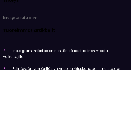
Yhteys
terve@juoruilu.com
Tuoreimmat artikkelit
Instagram: miksi se on niin tärkeä sosiaalinen media
vaikuttajille
Pelipöydän ympärillä syntyneet julkkisskandaalit muistetaan
vuosia
Mitä tapahtui Käärijän kasinoyhteistyölle?
Miten pelaaminen kilpailee muiden viihdemuotojen kanssa
Miksi suomalaiset ovat niin pakkomielteisiä nettiviihteestä?
Olemme tehneet tutkimusta