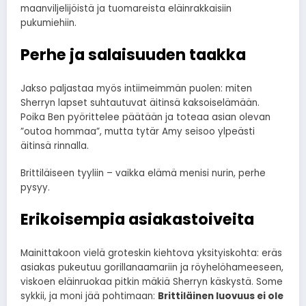
maanviljelijöistä ja tuomareista eläinrakkaisiin
pukumiehiin.
Perhe ja salaisuuden taakka
Jakso paljastaa myös intiimeimmän puolen: miten
Sherryn lapset suhtautuvat äitinsä kaksoiselämään.
Poika Ben pyörittelee päätään ja toteaa asian olevan
”outoa hommaa”, mutta tytär Amy seisoo ylpeästi
äitinsä rinnalla.
Brittiläiseen tyyliin – vaikka elämä menisi nurin, perhe
pysyy.
Erikoisempia asiakastoiveita
Mainittakoon vielä groteskin kiehtova yksityiskohta: eräs
asiakas pukeutuu gorillanaamariin ja röyhelöhameeseen,
viskoen eläinruokaa pitkin mäkiä Sherryn käskystä. Some
sykkii, ja moni jää pohtimaan:
Brittiläinen luovuus ei ole