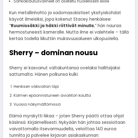
Sähkökidutusvälineet on aseteltu huolellisesti esille
Kun metallinhohto ja sadomasokistiset yksityiskohdat
käyvät ilmeisiksi, jopa kokenut Stacey henkäisee:
”
Ruumissäkki ja häkki riittivät minulle
,” hän nauraa
hermostuneesti kameralle. Mutta ilme ei valehtele – tällä
kertaa todella liikuttiin mukavuusalueen ulkopuolella.
Sherry – dominan nousu
Sherry ei kasvanut valtakuntansa ovelaksi hallitsijaksi
sattumalta. Hänen polkunsa kulki:
Henkisen väkivallan läpi
Kolmen epäonnistuneen avioliiton kautta
Vuosia näkymättömissä
Elämä myrskytti liikaa – joten Sherry päätti ottaa ohjat
käsiinsä. Kirjaimellisesti. Nykyään hän johtaa sessioitaan
vaivattomalla itsevarmuudella, veloittaa 140 euroa
tunnilta ja palvelee kirjavan asiakaskunnan: