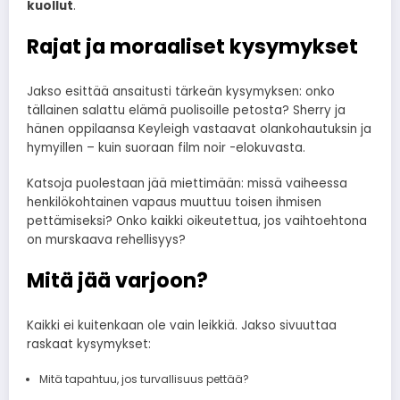
kuollut
.
Rajat ja moraaliset kysymykset
Jakso esittää ansaitusti tärkeän kysymyksen: onko
tällainen salattu elämä puolisoille petosta? Sherry ja
hänen oppilaansa Keyleigh vastaavat olankohautuksin ja
hymyillen – kuin suoraan film noir -elokuvasta.
Katsoja puolestaan jää miettimään: missä vaiheessa
henkilökohtainen vapaus muuttuu toisen ihmisen
pettämiseksi? Onko kaikki oikeutettua, jos vaihtoehtona
on murskaava rehellisyys?
Mitä jää varjoon?
Kaikki ei kuitenkaan ole vain leikkiä. Jakso sivuuttaa
raskaat kysymykset:
Mitä tapahtuu, jos turvallisuus pettää?