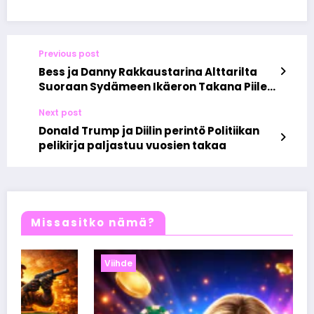
Previous post
Bess ja Danny Rakkaustarina Alttarilta
Suoraan Sydämeen Ikäeron Takana Piilee
Yllättävä Totuus
Next post
Donald Trump ja Diilin perintö Politiikan
pelikirja paljastuu vuosien takaa
Missasitko nämä?
Viihde