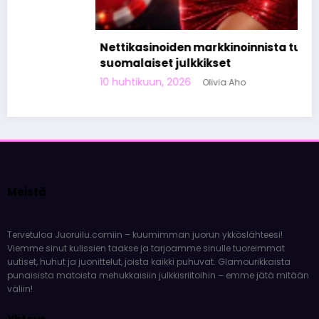
Nettikasinoiden markkinoinnista tunnetut
suomalaiset julkkikset
10 huhtikuun, 2026
Olivia Aho
Meistä
Tervetuloa Juoruilu.comiin – kuumimman juorun ykköslähteesi!
Viemme sinut kulissien taakse ja tarjoamme sinulle tuoreimmat
uutiset, huhut ja juonittelut, joista kaikki puhuvat. Glamourikkaista
punaisista matoista mehukkaisiin julkkisriitoihin – emme jätä mitään
väliin!