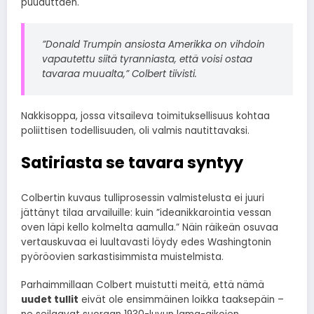
puuduttaen.
”Donald Trumpin ansiosta Amerikka on vihdoin
vapautettu siitä tyranniasta, että voisi ostaa
tavaraa muualta,” Colbert tiivisti.
Nakkisoppa, jossa vitsaileva toimituksellisuus kohtaa
poliittisen todellisuuden, oli valmis nautittavaksi.
Satiriasta se tavara syntyy
Colbertin kuvaus tulliprosessin valmistelusta ei juuri
jättänyt tilaa arvailuille: kuin ”ideanikkarointia vessan
oven läpi kello kolmelta aamulla.” Näin räikeän osuvaa
vertauskuvaa ei luultavasti löydy edes Washingtonin
pyöröovien sarkastisimmista muistelmista.
Parhaimmillaan Colbert muistutti meitä, että nämä
uudet tullit
eivät ole ensimmäinen loikka taaksepäin –