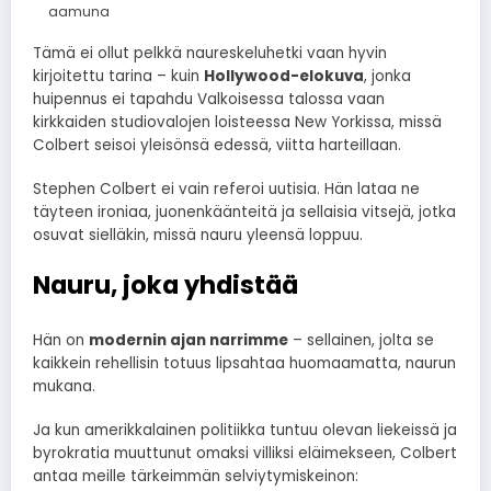
aamuna
Tämä ei ollut pelkkä naureskeluhetki vaan hyvin
kirjoitettu tarina – kuin
Hollywood-elokuva
, jonka
huipennus ei tapahdu Valkoisessa talossa vaan
kirkkaiden studiovalojen loisteessa New Yorkissa, missä
Colbert seisoi yleisönsä edessä, viitta harteillaan.
Stephen Colbert ei vain referoi uutisia. Hän lataa ne
täyteen ironiaa, juonenkäänteitä ja sellaisia vitsejä, jotka
osuvat sielläkin, missä nauru yleensä loppuu.
Nauru, joka yhdistää
Hän on
modernin ajan narrimme
– sellainen, jolta se
kaikkein rehellisin totuus lipsahtaa huomaamatta, naurun
mukana.
Ja kun amerikkalainen politiikka tuntuu olevan liekeissä ja
byrokratia muuttunut omaksi villiksi eläimekseen, Colbert
antaa meille tärkeimmän selviytymiskeinon: