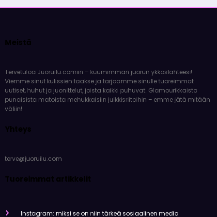
Meistä
Tervetuloa Juoruilu.comiin – kuumimman juorun ykköslähteesi!
Viemme sinut kulissien taakse ja tarjoamme sinulle tuoreimmat
uutiset, huhut ja juonittelut, joista kaikki puhuvat. Glamourikkaista
punaisista matoista mehukkaisiin julkkisriitoihin – emme jätä mitään
väliin!
Yhteys
terve@juoruilu.com
Tuoreimmat artikkelit
Instagram: miksi se on niin tärkeä sosiaalinen media