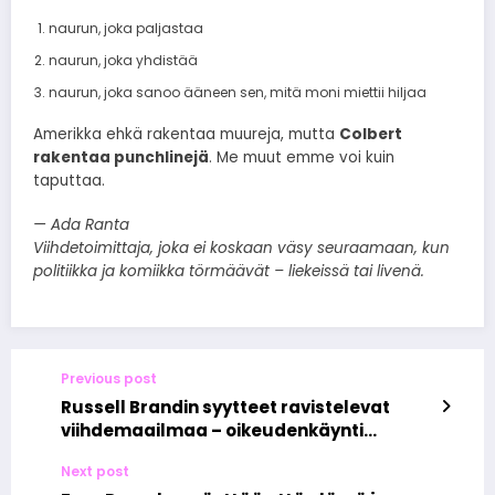
naurun, joka paljastaa
naurun, joka yhdistää
naurun, joka sanoo ääneen sen, mitä moni miettii hiljaa
Amerikka ehkä rakentaa muureja, mutta
Colbert
rakentaa punchlinejä
. Me muut emme voi kuin
taputtaa.
— Ada Ranta
Viihdetoimittaja, joka ei koskaan väsy seuraamaan, kun
politiikka ja komiikka törmäävät – liekeissä tai livenä.
Previous post
Russell Brandin syytteet ravistelevat
viihdemaailmaa – oikeudenkäynti
paljastaa karun totuuden
Next post
julkkisstatuksen takaa