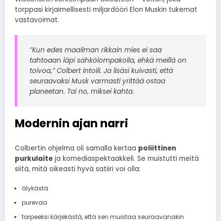
torppasi kirjaimellisesti miljardööri Elon Muskin tukemat
vastavoimat.
”Kun edes maailman rikkain mies ei saa
tahtoaan läpi sähkölompakolla, ehkä meillä on
toivoa,” Colbert intoili. Ja lisäsi kuivasti, että
seuraavaksi Musk varmasti yrittää ostaa
planeetan. Tai no, miksei kahta.
Modernin ajan narri
Colbertin ohjelma oli samalla kertaa
poliittinen
purkulaite
ja komediaspektaakkeli. Se muistutti meitä
siitä, mitä oikeasti hyvä satiiri voi olla:
älykästä
purevaa
tarpeeksi kärjekästä, että sen muistaa seuraavanakin