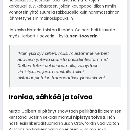
ne seilaavat suoraan 1930-luvun lama-aikojen
korkeuksille. Aikakauteen, jolloin kauppapolitiikan nimiin
vannottiin yhtä suurella rakkaudella kuin hammastahnan
jähmettyneisiin mainoslupauksiin.
Ja koska historia toistaa itseään, Colbert heitti lavalle
myös Herbert Hooverin – kyllä,
sen Hooverin
:
”Vain yksi syy siihen, miksi muistamme Herbert
Hooverin yhtenä suurista presidenteistämme,”
Colbert totesi pokerinaamalla, väläyttäen
virnistyksen, jonka taustalla kaikui
historiaopintojen traumaattiset yläastekuvat.
Ironiaa, sähköä ja toivoa
Mutta Colbert ei pitänyt show’taan pelkkänä iloitsemisen
kenttänä. Satiirin sekaan mahtui
nipistys toivoa
. Hän
nosti esiin liberaalituomari Susan Crawfordin vaalivoiton
Wisconsinin korkeimpaan oikeuteen – voiton, joka