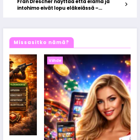
Fran Drescher näyttää että elämä ja
intohimo eivät lopu eläkeiässä –
inspiroiva tarina rohkeudesta ja
itsevarmuudesta
Missasitko nämä?
Viihde