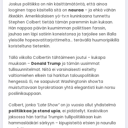
Joskus politiikka on niin käsittämätöntä, että ainoa
looginen tapa käsitellä sitä on
nauraa
– ja ehkä vähän
itkeäkin
. Amerikkalaisen yö-tv:n kuninkaana tunnettu
Stephen Colbert tietää tämän paremmin kuin kukaan.
Hän nappaa päivän kuumimman poliittisen farssin,
jauhaa sen läpi satiirin koneistonsa ja tarjoilee sen illalla
yleisölle hopeavatitarjottimelta… terävällä huumoripiikillä
koristeltuna tietenkin.
Tällä viikolla Colbertin tähtäimeen joutui – kukapa
muukaan –
Donald Trump
ja tämän uusimmat
tullisuunnitelmat. Niitä ei varsinaisesti esitelty
valtiomiehen elkein tai harkitun talouspolitiikan
hengessä. Ei, ne saapuivat Washingtonin show’ta
muistuttavaan byrokratiaan yhtä elegantisti kuin norsu
posliinikauppaan.
Colbert, jonka
”Late Show”
on jo vuosia ollut yhdistelmä
politiikkaa ja stand upia
, ei pidätellyt. Keskiviikon
jaksossa hän tarttui Trumpin tullipolitiikkaan kuin
hammaslääkäri särkyyn – kipupisteitä etsien ja naurulla