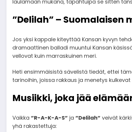
laulamaan mukana, tapahtuipa se sitten tanss
”Delilah” – Suomalaisen
Jos yksi kappale kiteyttää Kansan kyvyn tehd
dramaattinen balladi muuntui Kansan käsissä 
vellovat kuin marraskuinen meri.
Heti ensimmäisistä sävelistä tiedät, ettei tämä
tarinoihin, joissa rakkaus ja menetys kulkevat
Musiikki, joka jää elämää
Vaikka
”R-A-K-A-S”
ja
”Delilah”
veivät kärk
yhä rakastettuja: