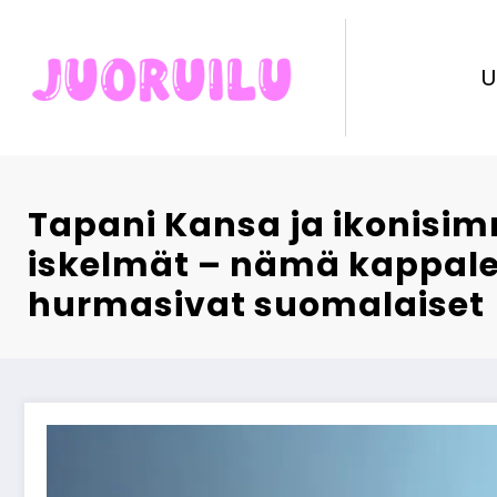
Skip
to
content
U
Tapani Kansa ja ikonisi
iskelmät – nämä kappale
hurmasivat suomalaiset