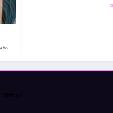
Olivia 
13 helmikuun, 2026
Yhteys