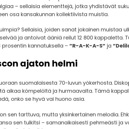
iaa – sellaisia elementtejä, jotka yhdistävät suku
leen osa kansakunnan kollektiivista muistia.
etuimpia? Sellaisia, joiden sanat jokainen muistaa 
selvää ja antoivat ääniä reilut 12 800 kappaletta. 
3 prosentin kannatuksella –
”R-A-K-A-S”
ja
”Deli
con ajaton helmi
uoraan suomalaisesta 70-luvun yökerhosta. Diskopallo
ä yhtä aikaa kömpelöltä ja hurmaavalta. Tämä kapp
iedä, onko se hyvä vai huono asia.
e on sen tarttuva, mutta yksinkertainen melodia. E
Kansa sen tulkitsi – samanaikaisesti pehmeästi ja v