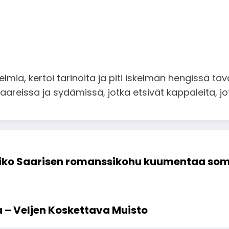
nelmia, kertoi tarinoita ja piti iskelmän hengissä t
areissa ja sydämissä, jotka etsivät kappaleita, jot
iko Saarisen romanssikohu kuumentaa some
 – Veljen Koskettava Muisto