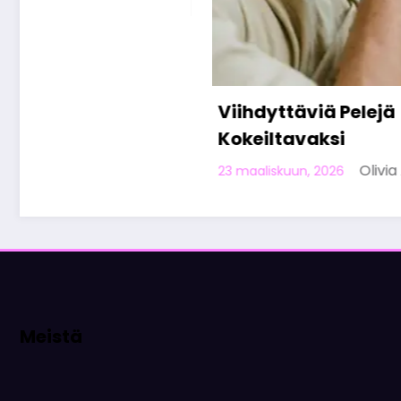
Viihdyttäviä Pelejä
Kokeiltavaksi
Olivia Aho
23 maaliskuun, 2026
Meistä