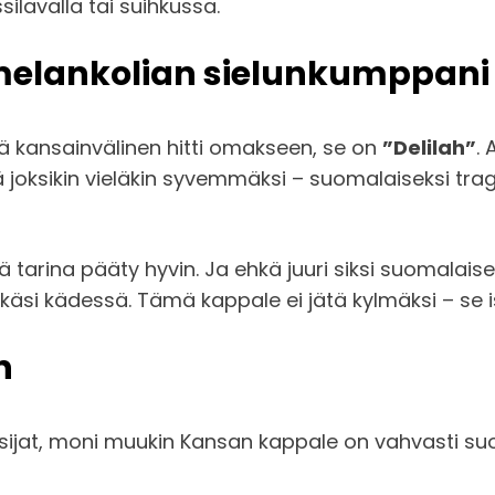
ilavalla tai suihkussa.
 melankolian sielunkumppani
ä kansainvälinen hitti omakseen, se on
”Delilah”
.
joksikin vieläkin syvemmäksi – suomalaiseksi trag
 tarina pääty hyvin. Ja ehkä juuri siksi suomalaiset
 käsi kädessä. Tämä kappale ei jätä kylmäksi – se i
n
isijat, moni muukin Kansan kappale on vahvasti su