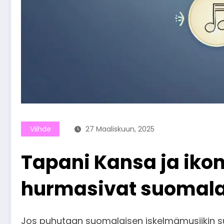
Viihde
27 Maaliskuun, 2025
Tapani Kansa ja iko
hurmasivat suomala
Jos puhutaan suomalaisen iskelmämusiikin s