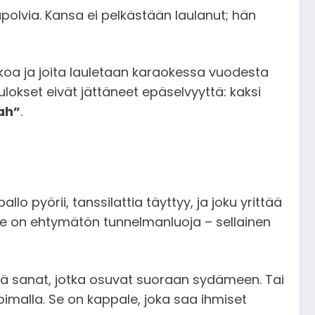
polvia. Kansa ei pelkästään laulanut; hän
ulkoa ja joita lauletaan karaokessa vuodesta
Tulokset eivät jättäneet epäselvyyttä: kaksi
lah”
.
 pyörii, tanssilattia täyttyy, ja joku yrittää
ale on ehtymätön tunnelmanluoja – sellainen
hkä sanat, jotka osuvat suoraan sydämeen. Tai
oimalla. Se on kappale, joka saa ihmiset