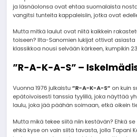
ja läsnäolonsa ovat ehtaa suomalaista nostalg
vangitsi tunteita kappaleisiin, jotka ovat edel
Mutta mitkä laulut ovat niitä kaikkein rakast
toiseen? Ilta-Sanomien lukijat ottivat asiasta 
klassikkoa nousi selvään kärkeen, kumpikin 2
”R-A-K-A-S” – Iskelmädis
Vuonna 1976 julkaistu
”R-A-K-A-S”
on kuin s
epätoivoisesti tanssia tyylillä, joka näyttä
laulu, joka jää päähän soimaan, etkä oikein t
Mutta mikä tekee siitä niin kestävän? Ehkä s
ehkä kyse on vain siitä tavasta, jolla Tapani 