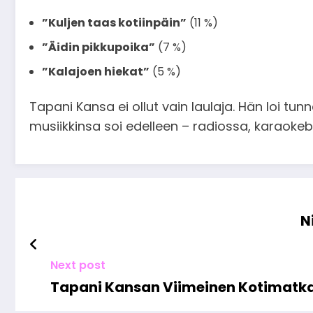
”Kuljen taas kotiinpäin”
(11 %)
”Äidin pikkupoika”
(7 %)
”Kalajoen hiekat”
(5 %)
Tapani Kansa ei ollut vain laulaja. Hän loi tun
musiikkinsa soi edelleen – radiossa, karaokeba
N
Next post
Tapani Kansan Viimeinen Kotimatka