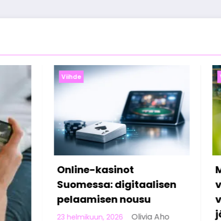
Viihde
kasinot
Miten suomalaiset
a: digitaalisen
viettävät vapaa-a
isen nousu
verkossa työpäivä
jälkeen
Olivia Aho
un, 2026