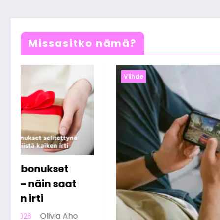
Missasitko nämä?
Viihde
Viihde
Online-
Suomess
pelaam
23 helmiku