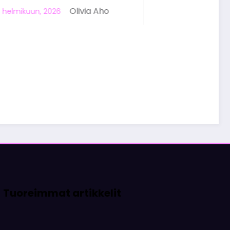
Aho
Tuoreimmat artikkelit