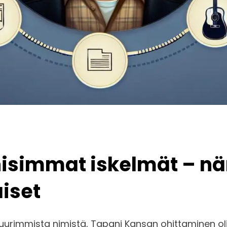
nisimmat iskelmät – n
iset
uurimmista nimistä, Tapani Kansan ohittaminen o