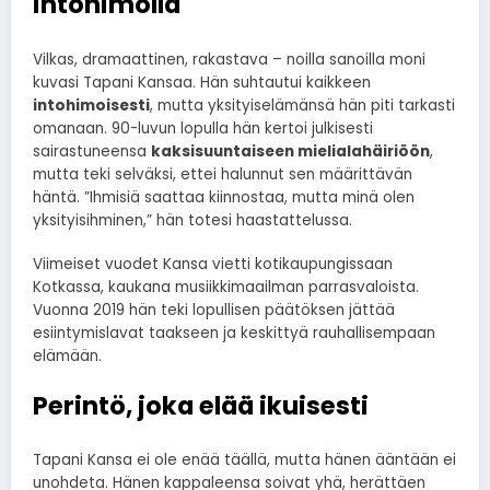
intohimolla
Vilkas, dramaattinen, rakastava – noilla sanoilla moni
kuvasi Tapani Kansaa. Hän suhtautui kaikkeen
intohimoisesti
, mutta yksityiselämänsä hän piti tarkasti
omanaan. 90-luvun lopulla hän kertoi julkisesti
sairastuneensa
kaksisuuntaiseen mielialahäiriöön
,
mutta teki selväksi, ettei halunnut sen määrittävän
häntä. ”Ihmisiä saattaa kiinnostaa, mutta minä olen
yksityisihminen,” hän totesi haastattelussa.
Viimeiset vuodet Kansa vietti kotikaupungissaan
Kotkassa, kaukana musiikkimaailman parrasvaloista.
Vuonna 2019 hän teki lopullisen päätöksen jättää
esiintymislavat taakseen ja keskittyä rauhallisempaan
elämään.
Perintö, joka elää ikuisesti
Tapani Kansa ei ole enää täällä, mutta hänen ääntään ei
unohdeta. Hänen kappaleensa soivat yhä, herättäen