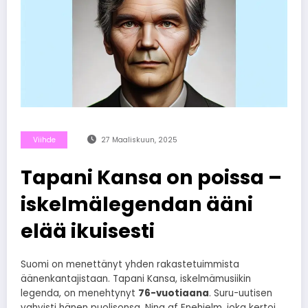
Viihde
27 Maaliskuun, 2025
Tapani Kansa on poissa –
iskelmälegendan ääni
elää ikuisesti
Suomi on menettänyt yhden rakastetuimmista
äänenkantajistaan. Tapani Kansa, iskelmämusiikin
legenda, on menehtynyt
76-vuotiaana
. Suru-uutisen
vahvisti hänen puolisonsa, Nina af Enehjelm, joka kertoi