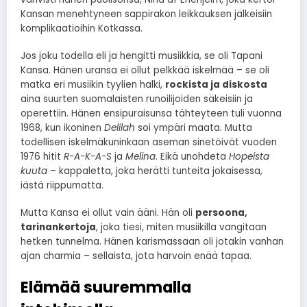
Kansan menehtyneen sappirakon leikkauksen jälkeisiin
komplikaatioihin Kotkassa.
Jos joku todella eli ja hengitti musiikkia, se oli Tapani
Kansa. Hänen uransa ei ollut pelkkää iskelmää – se oli
matka eri musiikin tyylien halki,
rockista ja diskosta
aina suurten suomalaisten runoilijoiden säkeisiin ja
operettiin. Hänen ensipuraisunsa tähteyteen tuli vuonna
1968, kun ikoninen
Delilah
soi ympäri maata. Mutta
todellisen iskelmäkuninkaan aseman sinetöivät vuoden
1976 hitit
R-A-K-A-S
ja
Melina
. Eikä unohdeta
Hopeista
kuuta
– kappaletta, joka herätti tunteita jokaisessa,
iästä riippumatta.
Mutta Kansa ei ollut vain ääni. Hän oli
persoona,
tarinankertoja
, joka tiesi, miten musiikilla vangitaan
hetken tunnelma. Hänen karismassaan oli jotakin vanhan
ajan charmia – sellaista, jota harvoin enää tapaa.
Elämää suuremmalla