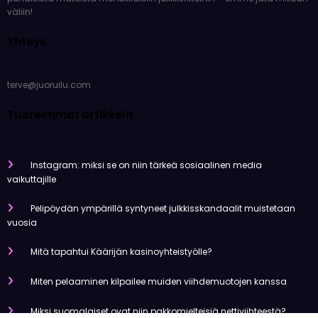
Meistä
Tervetuloa Juoruilu.comiin – kuumimman juorun ykköslähteesi!
Viemme sinut kulissien taakse ja tarjoamme sinulle tuoreimmat
uutiset, huhut ja juonittelut, joista kaikki puhuvat. Glamourikkaista
punaisista matoista mehukkaisiin julkkisriitoihin – emme jätä mitään
väliin!
Yhteys
terve@juoruilu.com
Tuoreimmat artikkelit
Instagram: miksi se on niin tärkeä sosiaalinen media
vaikuttajille
Pelipöydän ympärillä syntyneet julkkisskandaalit muistetaan