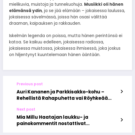
mielikuvia, muistoja ja tunnekuohuja.
Musiikki oli hänen
elämänsä ydin
, ja se jää elämään – jokaisessa laulussa,
jokaisessa sävelmässä, joissa hän osasi välittää
draaman, kaipauksen ja rakkauden.
Iskelmän legenda on poissa, mutta hänen perintönsä ei
katoa. Se kaikuu edelleen, jokaisessa radiossa,
jokaisessa muistossa, jokaisessa ihmisessä, joka joskus
on hiljentynyt kuuntelemaan hänen ääntään.
Previous post
Auri Kananen ja Parkkisakko-kohu –
Rehellistä Rahapuhetta vai Röyhkeää
Etuoikeutta?
Next post
Mia Millu Haatajan laukku- ja
painokommentit nostattivat
somemyrskyn – mikä meni pieleen?