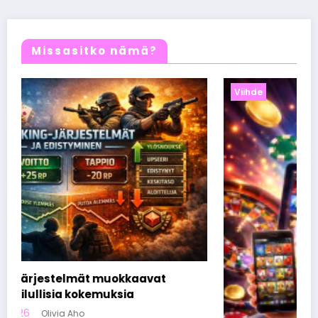
Missasitko nämä?
Viihde
kaavat
a