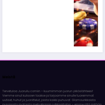
Nettikasinoiden markkinoinnista tunne
suomalaiset julkkikset
10 huhtikuun, 2026
Olivia Aho