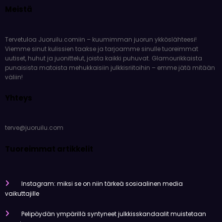
Meistä
Tervetuloa Juoruilu.comiin – kuumimman juorun ykköslähteesi!
Viemme sinut kulissien taakse ja tarjoamme sinulle tuoreimmat
uutiset, huhut ja juonittelut, joista kaikki puhuvat. Glamourikkaista
punaisista matoista mehukkaisiin julkkisriitoihin – emme jätä mitään
väliin!
Yhteys
terve@juoruilu.com
Tuoreimmat artikkelit
Instagram: miksi se on niin tärkeä sosiaalinen media
vaikuttajille