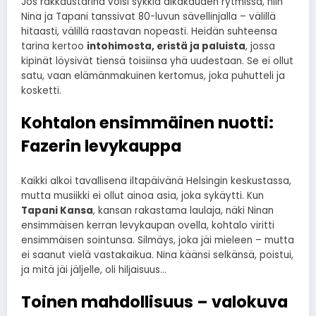
Jos rakkaustarina voisi sykkiä aikakauden rytmissä, niin
Nina ja Tapani tanssivat 80-luvun sävellinjalla – välillä
hitaasti, välillä raastavan nopeasti. Heidän suhteensa
tarina kertoo
intohimosta, eristä ja paluista
, jossa
kipinät löysivät tiensä toisiinsa yhä uudestaan. Se ei ollut
satu, vaan elämänmakuinen kertomus, joka puhutteli ja
kosketti.
Kohtalon ensimmäinen nuotti:
Fazerin levykauppa
Kaikki alkoi tavallisena iltapäivänä Helsingin keskustassa,
mutta musiikki ei ollut ainoa asia, joka sykäytti. Kun
Tapani Kansa
, kansan rakastama laulaja, näki Ninan
ensimmäisen kerran levykaupan ovella, kohtalo viritti
ensimmäisen sointunsa. Silmäys, joka jäi mieleen – mutta
ei saanut vielä vastakaikua. Nina käänsi selkänsä, poistui,
ja mitä jäi jäljelle, oli hiljaisuus…
Toinen mahdollisuus – valokuva