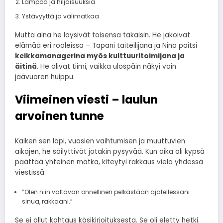
Lämpöä ja hiljaisuuksia
Ystävyyttä ja välimatkaa
Mutta aina he löysivät toisensa takaisin. He jakoivat
elämää eri rooleissa – Tapani taiteilijana ja Nina paitsi
keikkamanagerina myös kulttuuritoimijana ja
äitinä
. He olivat tiimi, vaikka ulospäin näkyi vain
jäävuoren huippu.
Viimeinen viesti – laulun
arvoinen tunne
Kaiken sen läpi, vuosien vaihtumisen ja muuttuvien
aikojen, he säilyttivät jotakin pysyvää. Kun aika oli kypsä
päättää yhteinen matka, kiteytyi rakkaus vielä yhdessä
viestissä:
”Olen niin valtavan onnellinen pelkästään ajatellessani
sinua, rakkaani.”
Se ei ollut kohtaus käsikirjoituksesta. Se oli eletty hetki.