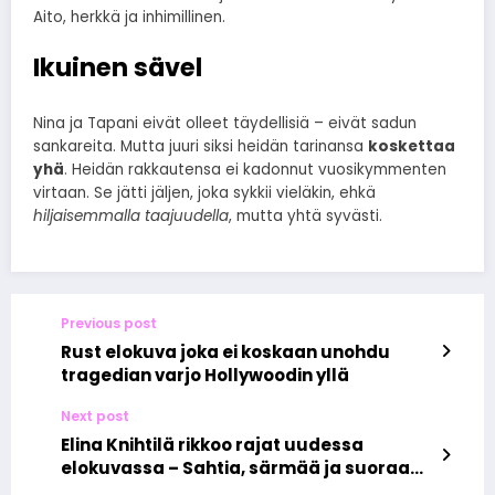
Aito, herkkä ja inhimillinen.
Ikuinen sävel
Nina ja Tapani eivät olleet täydellisiä – eivät sadun
sankareita. Mutta juuri siksi heidän tarinansa
koskettaa
yhä
. Heidän rakkautensa ei kadonnut vuosikymmenten
virtaan. Se jätti jäljen, joka sykkii vieläkin, ehkä
hiljaisemmalla taajuudella
, mutta yhtä syvästi.
Previous post
Rust elokuva joka ei koskaan unohdu
tragedian varjo Hollywoodin yllä
Next post
Elina Knihtilä rikkoo rajat uudessa
elokuvassa – Sahtia, särmää ja suoraa
toimintaa valkokankaalla