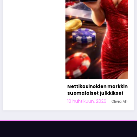
Nettikasinoiden markkinoinnista tunnetut
suomalaiset julkkikset
10 huhtikuun, 2026
Olivia Aho