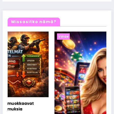
Missasitko nämä?
Viihde