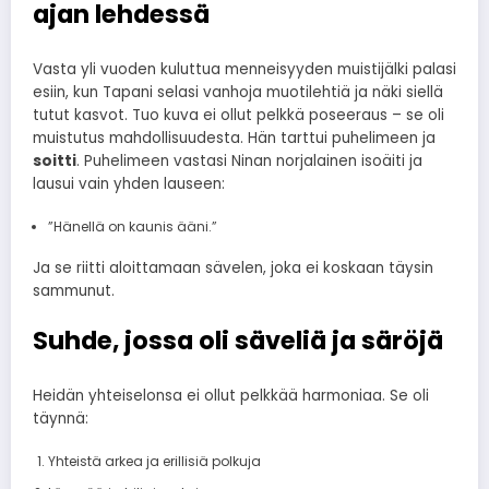
ajan lehdessä
Vasta yli vuoden kuluttua menneisyyden muistijälki palasi
esiin, kun Tapani selasi vanhoja muotilehtiä ja näki siellä
tutut kasvot. Tuo kuva ei ollut pelkkä poseeraus – se oli
muistutus mahdollisuudesta. Hän tarttui puhelimeen ja
soitti
. Puhelimeen vastasi Ninan norjalainen isoäiti ja
lausui vain yhden lauseen:
”Hänellä on kaunis ääni.”
Ja se riitti aloittamaan sävelen, joka ei koskaan täysin
sammunut.
Suhde, jossa oli säveliä ja säröjä
Heidän yhteiselonsa ei ollut pelkkää harmoniaa. Se oli
täynnä:
Yhteistä arkea ja erillisiä polkuja