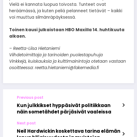
Vielä ei kannata luopua toivosta. Tunteet ovat
heräämässä, ja kuten peliä pelanneet tietävät – kaikki
voi muuttua silmänräpäyksessä.
Toinen kausi julkaistaan HBO Maxilla 14. huhtikuuta
alkaen.
– Reetta-Liisa Hietaniemi
Viihdetoimittaja ja tarinoiden puolestapuhuja
Vinkkejä, kuiskauksia ja kulttimainintoja otetaan vastaan
osoitteessa: reetta.hietaniemi@fakemedia.fi
Previous post
Kun julkkikset hyppäsivät politiikkaan
näin sometähdet pärjäsivät vaaleissa
Next post
Neil Hardwickin koskettava tarina elämän