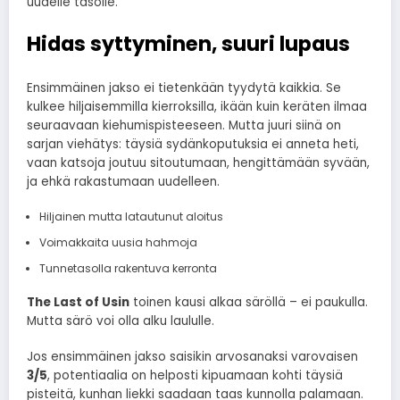
uudelle tasolle.
Hidas syttyminen, suuri lupaus
Ensimmäinen jakso ei tietenkään tyydytä kaikkia. Se
kulkee hiljaisemmilla kierroksilla, ikään kuin keräten ilmaa
seuraavaan kiehumispisteeseen. Mutta juuri siinä on
sarjan viehätys: täysiä sydänkoputuksia ei anneta heti,
vaan katsoja joutuu sitoutumaan, hengittämään syvään,
ja ehkä rakastumaan uudelleen.
Hiljainen mutta latautunut aloitus
Voimakkaita uusia hahmoja
Tunnetasolla rakentuva kerronta
The Last of Usin
toinen kausi alkaa säröllä – ei paukulla.
Mutta särö voi olla alku laululle.
Jos ensimmäinen jakso saisikin arvosanaksi varovaisen
3/5
, potentiaalia on helposti kipuamaan kohti täysiä
pisteitä, kunhan liekki saadaan taas kunnolla palamaan.