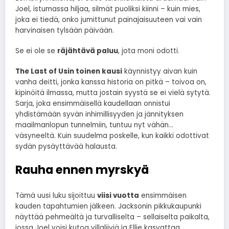
Joel, istumassa hiljaa, silmät puoliksi kiinni – kuin mies,
joka ei tiedä, onko jumittunut painajaisuuteen vai vain
harvinaisen tylsään päivään.
Se ei ole se
räjähtävä paluu
, jota moni odotti.
The Last of Usin toinen kausi
käynnistyy aivan kuin
vanha deitti, jonka kanssa historia on pitkä – toivoa on,
kipinöitä ilmassa, mutta jostain syystä se ei vielä sytytä.
Sarja, joka ensimmäisellä kaudellaan onnistui
yhdistämään syvän inhimillisyyden ja jännityksen
maailmanlopun tunnelmiin, tuntuu nyt vähän…
väsyneeltä. Kuin suudelma poskelle, kun kaikki odottivat
sydän pysäyttävää halausta.
Rauha ennen myrskyä
Tämä uusi luku sijoittuu
viisi vuotta
ensimmäisen
kauden tapahtumien jälkeen. Jacksonin pikkukaupunki
näyttää pehmeältä ja turvalliselta – sellaiselta paikalta,
jossa Joel voisi kutoa villaliiviä ja Ellie kasvattaa