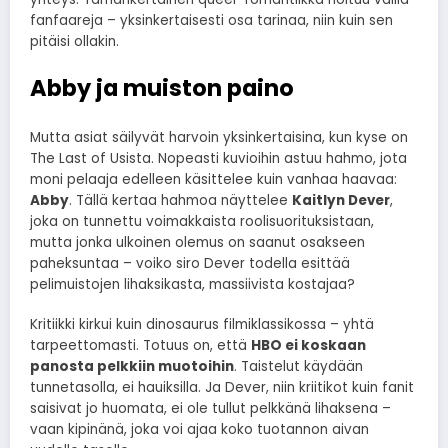
fanfaareja – yksinkertaisesti osa tarinaa, niin kuin sen
pitäisi ollakin.
Abby ja muiston paino
Mutta asiat säilyvät harvoin yksinkertaisina, kun kyse on
The Last of Usista. Nopeasti kuvioihin astuu hahmo, jota
moni pelaaja edelleen käsittelee kuin vanhaa haavaa:
Abby
. Tällä kertaa hahmoa näyttelee
Kaitlyn Dever
,
joka on tunnettu voimakkaista roolisuorituksistaan,
mutta jonka ulkoinen olemus on saanut osakseen
paheksuntaa – voiko siro Dever todella esittää
pelimuistojen lihaksikasta, massiivista kostajaa?
Kritiikki kirkui kuin dinosaurus filmiklassikossa – yhtä
tarpeettomasti. Totuus on, että
HBO ei koskaan
panosta pelkkiin muotoihin
. Taistelut käydään
tunnetasolla, ei hauiksilla. Ja Dever, niin kriitikot kuin fanit
saisivat jo huomata, ei ole tullut pelkkänä lihaksena –
vaan kipinänä, joka voi ajaa koko tuotannon aivan