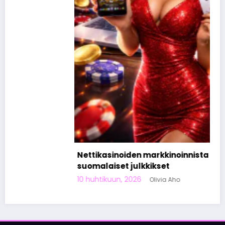
Nettikasinoiden markkinoinnista tunnetut
suomalaiset julkkikset
10 huhtikuun, 2026
Olivia Aho