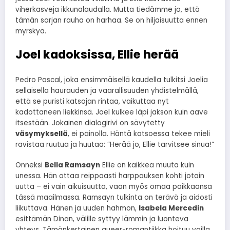
viherkasveja ikkunalaudalla. Mutta tiedämme jo, että
tämän sarjan rauha on harhaa. Se on hiljaisuutta ennen
myrskyä.
Joel kadoksissa, Ellie herää
Pedro Pascal, joka ensimmäisellä kaudella tulkitsi Joelia
sellaisella haurauden ja vaarallisuuden yhdistelmällä,
että se puristi katsojan rintaa, vaikuttaa nyt
kadottaneen liekkinsä. Joel kulkee läpi jakson kuin aave
itsestään. Jokainen dialogirivi on sävytetty
väsymyksellä
, ei painolla. Häntä katsoessa tekee mieli
ravistaa ruutua ja huutaa: ”Herää jo, Ellie tarvitsee sinua!”
Onneksi
Bella Ramsayn
Ellie on kaikkea muuta kuin
unessa. Hän ottaa reippaasti harppauksen kohti jotain
uutta – ei vain aikuisuutta, vaan myös omaa paikkaansa
tässä maailmassa. Ramsayn tulkinta on terävä ja aidosti
liikuttava. Hänen ja uuden hahmon,
Isabela Mercedin
esittämän Dinan, välille syttyy lämmin ja luonteva
yhteys. Tämänkertainen queer-romantiikka hoituu vailla