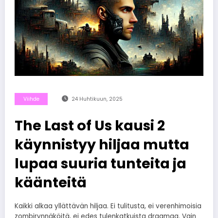
Viihde
24 Huhtikuun, 2025
The Last of Us kausi 2
käynnistyy hiljaa mutta
lupaa suuria tunteita ja
käänteitä
Kaikki alkaa yllättävän hiljaa. Ei tulitusta, ei verenhimoisia
zombirynnäköitä, ei edes tulenkatkuista draamaa. Vain