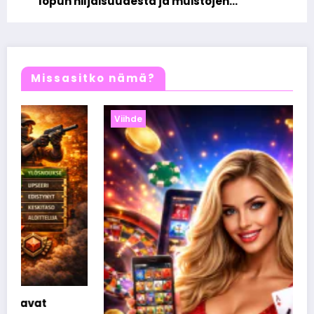
lopun hiljaisuudesta ja muistojen
voimasta
Missasitko nämä?
Viihde