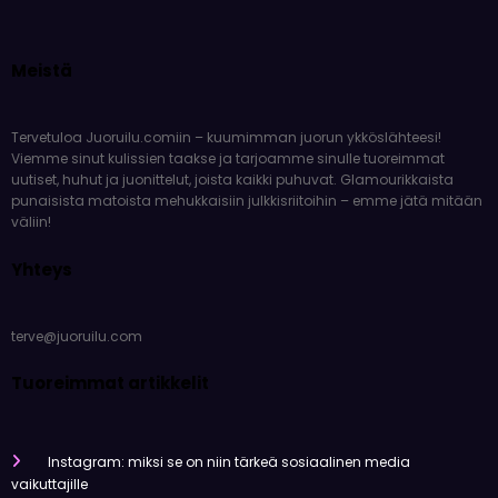
Meistä
Tervetuloa Juoruilu.comiin – kuumimman juorun ykköslähteesi!
Viemme sinut kulissien taakse ja tarjoamme sinulle tuoreimmat
uutiset, huhut ja juonittelut, joista kaikki puhuvat. Glamourikkaista
punaisista matoista mehukkaisiin julkkisriitoihin – emme jätä mitään
väliin!
Yhteys
terve@juoruilu.com
Tuoreimmat artikkelit
Instagram: miksi se on niin tärkeä sosiaalinen media
vaikuttajille