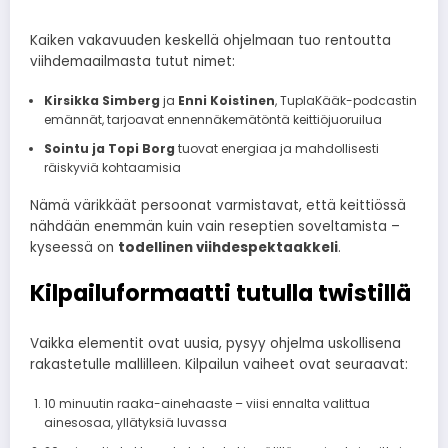
Kaiken vakavuuden keskellä ohjelmaan tuo rentoutta
viihdemaailmasta tutut nimet:
Kirsikka Simberg
ja
Enni Koistinen
, TuplaKääk-podcastin
emännät, tarjoavat ennennäkemätöntä keittiöjuoruilua
Sointu ja Topi Borg
tuovat energiaa ja mahdollisesti
räiskyviä kohtaamisia
Nämä värikkäät persoonat varmistavat, että keittiössä
nähdään enemmän kuin vain reseptien soveltamista –
kyseessä on
todellinen viihdespektaakkeli
.
Kilpailuformaatti tutulla twistillä
Vaikka elementit ovat uusia, pysyy ohjelma uskollisena
rakastetulle mallilleen. Kilpailun vaiheet ovat seuraavat:
10 minuutin raaka-ainehaaste – viisi ennalta valittua
ainesosaa, yllätyksiä luvassa