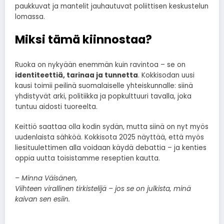
paukkuvat ja mantelit jauhautuvat poliittisen keskustelun
lomassa.
Miksi tämä kiinnostaa?
Ruoka on nykyään enemmän kuin ravintoa – se on
identiteettiä, tarinaa ja tunnetta
. Kokkisodan uusi
kausi toimii peilinä suomalaiselle yhteiskunnalle: siinä
yhdistyvät arki, politiikka ja popkulttuuri tavalla, joka
tuntuu aidosti tuoreelta.
Keittiö saattaa olla kodin sydän, mutta siinä on nyt myös
uudenlaista sähköä. Kokkisota 2025 näyttää, että myös
liesituulettimen alla voidaan käydä debattia – ja kenties
oppia uutta toisistamme reseptien kautta.
– Minna Väisänen,
Viihteen virallinen tirkistelijä – jos se on julkista, minä
kaivan sen esiin.