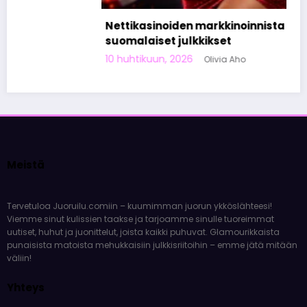
Nettikasinoiden markkinoinnista tunnetut
suomalaiset julkkikset
10 huhtikuun, 2026
Olivia Aho
Meistä
Tervetuloa Juoruilu.comiin – kuumimman juorun ykköslähteesi!
Viemme sinut kulissien taakse ja tarjoamme sinulle tuoreimmat
uutiset, huhut ja juonittelut, joista kaikki puhuvat. Glamourikkaista
punaisista matoista mehukkaisiin julkkisriitoihin – emme jätä mitään
väliin!
Yhteys