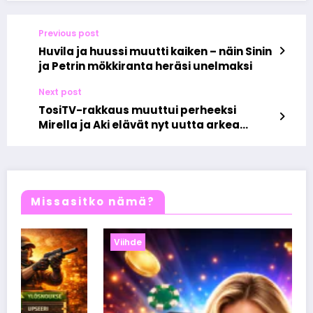
Previous post
Huvila ja huussi muutti kaiken – näin Sinin
ja Petrin mökkiranta heräsi unelmaksi
Next post
TosiTV-rakkaus muuttui perheeksi
Mirella ja Aki elävät nyt uutta arkea
vauvan kanssa
Missasitko nämä?
Viihde