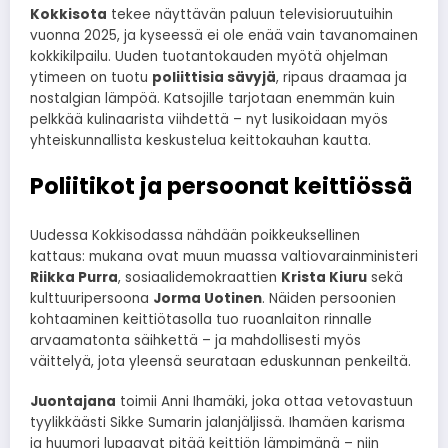
Kokkisota
tekee näyttävän paluun televisioruutuihin
vuonna 2025, ja kyseessä ei ole enää vain tavanomainen
kokkikilpailu. Uuden tuotantokauden myötä ohjelman
ytimeen on tuotu
poliittisia sävyjä
, ripaus draamaa ja
nostalgian lämpöä. Katsojille tarjotaan enemmän kuin
pelkkää kulinaarista viihdettä – nyt lusikoidaan myös
yhteiskunnallista keskustelua keittokauhan kautta.
Poliitikot ja persoonat keittiössä
Uudessa Kokkisodassa nähdään poikkeuksellinen
kattaus: mukana ovat muun muassa valtiovarainministeri
Riikka Purra
, sosiaalidemokraattien
Krista Kiuru
sekä
kulttuuripersoona
Jorma Uotinen
. Näiden persoonien
kohtaaminen keittiötasolla tuo ruoanlaiton rinnalle
arvaamatonta säihkettä – ja mahdollisesti myös
väittelyä, jota yleensä seurataan eduskunnan penkeiltä.
Juontajana
toimii Anni Ihamäki, joka ottaa vetovastuun
tyylikkäästi Sikke Sumarin jalanjäljissä. Ihamäen karisma
ja huumori lupaavat pitää keittiön lämpimänä – niin