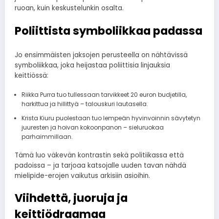
ruoan, kuin keskustelunkin osalta.
Poliittista symboliikkaa padassa
Jo ensimmäisten jaksojen perusteella on nähtävissä
symboliikkaa, joka heijastaa poliittisia linjauksia
keittiössä:
Riikka Purra tuo tullessaan tarvikkeet 20 euron budjetilla,
harkittua ja hillittyä – talouskuri lautasella.
Krista Kiuru puolestaan tuo lempeän hyvinvoinnin sävytetyn
juuresten ja hoivan kokoonpanon – sieluruokaa
parhaimmillaan.
Tämä luo väkevän kontrastin sekä politiikassa että
padoissa – ja tarjoaa katsojalle uuden tavan nähdä
mielipide-erojen vaikutus arkisiin asioihin.
Viihdettä, juoruja ja
keittiödraamaa