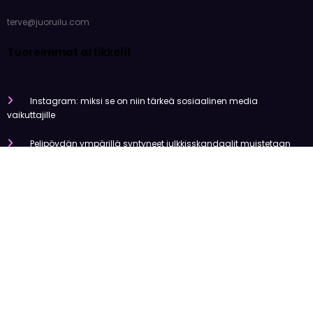
terve@juoruilu.com
Tuoreimmat artikkelit
Instagram: miksi se on niin tärkeä sosiaalinen media
vaikuttajille
Pelipöydän ympärillä syntyneet julkkisskandaalit muistetaan
vuosia
Mitä tapahtui Käärijän kasinoyhteistyölle?
Miten pelaaminen kilpailee muiden viihdemuotojen kanssa
Miksi suomalaiset ovat niin pakkomielteisiä nettiviihteestä?
Olemme tehneet tutkimusta