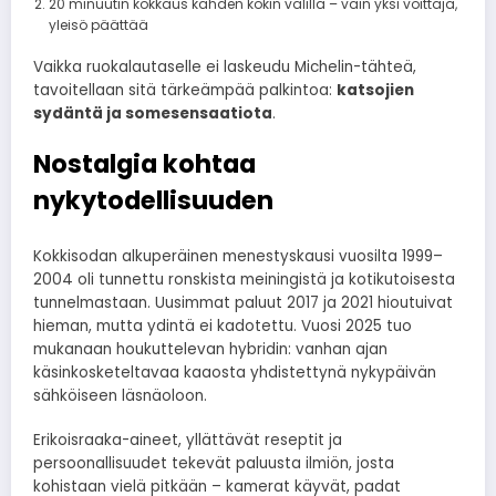
20 minuutin kokkaus kahden kokin välillä – vain yksi voittaja,
yleisö päättää
Vaikka ruokalautaselle ei laskeudu Michelin-tähteä,
tavoitellaan sitä tärkeämpää palkintoa:
katsojien
sydäntä ja somesensaatiota
.
Nostalgia kohtaa
nykytodellisuuden
Kokkisodan alkuperäinen menestyskausi vuosilta 1999–
2004 oli tunnettu ronskista meiningistä ja kotikutoisesta
tunnelmastaan. Uusimmat paluut 2017 ja 2021 hioutuivat
hieman, mutta ydintä ei kadotettu. Vuosi 2025 tuo
mukanaan houkuttelevan hybridin: vanhan ajan
käsinkosketeltavaa kaaosta yhdistettynä nykypäivän
sähköiseen läsnäoloon.
Erikoisraaka-aineet, yllättävät reseptit ja
persoonallisuudet tekevät paluusta ilmiön, josta
kohistaan vielä pitkään – kamerat käyvät, padat