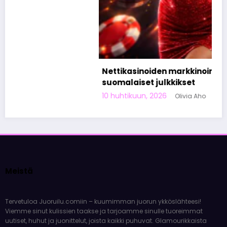
Nettikasinoiden markkinoinnista tunnetut
suomalaiset julkkikset
10 huhtikuun, 2026
Olivia Aho
Meistä
Tervetuloa Juoruilu.comiin – kuumimman juorun ykköslähteesi!
Viemme sinut kulissien taakse ja tarjoamme sinulle tuoreimmat
uutiset, huhut ja juonittelut, joista kaikki puhuvat. Glamourikkaista