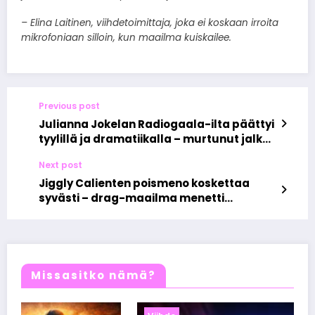
– Elina Laitinen, viihdetoimittaja, joka ei koskaan irroita
mikrofoniaan silloin, kun maailma kuiskailee.
Previous post
Julianna Jokelan Radiogaala-ilta päättyi
tyylillä ja dramatiikalla – murtunut jalka
ei hiljennä radioääntä
Next post
Jiggly Calienten poismeno koskettaa
syvästi – drag-maailma menetti
todellisen tähden
Missasitko nämä?