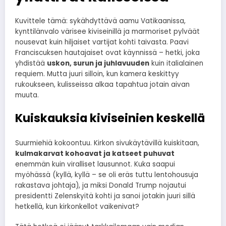
Kuvittele tämä: sykähdyttävä aamu Vatikaanissa,
kynttilänvalo värisee kiviseinillä ja marmoriset pylväät
nousevat kuin hiljaiset vartijat kohti taivasta. Paavi
Franciscuksen hautajaiset ovat käynnissä – hetki, joka
yhdistää
uskon, surun ja juhlavuuden
kuin italialainen
requiem. Mutta juuri silloin, kun kamera keskittyy
rukoukseen, kulisseissa alkaa tapahtua jotain aivan
muuta.
Kuiskauksia kiviseinien keskellä
Suurmiehiä kokoontuu. Kirkon sivukäytävillä kuiskitaan,
kulmakarvat kohoavat ja katseet puhuvat
enemmän kuin viralliset lausunnot. Kuka saapui
myöhässä (kyllä, kyllä – se oli eräs tuttu lentohousuja
rakastava johtaja), ja miksi Donald Trump nojautui
presidentti Zelenskyitä kohti ja sanoi jotakin juuri sillä
hetkellä, kun kirkonkellot vaikenivat?