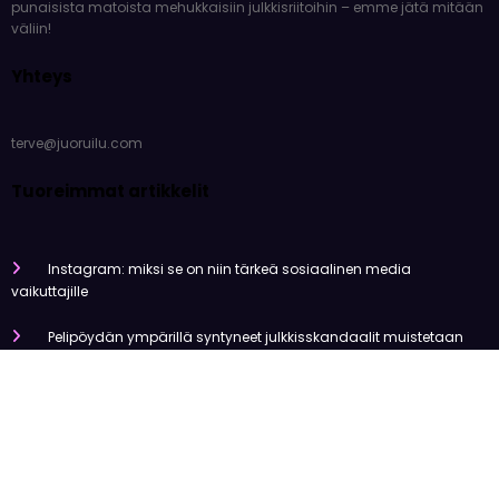
punaisista matoista mehukkaisiin julkkisriitoihin – emme jätä mitään
väliin!
Yhteys
terve@juoruilu.com
Tuoreimmat artikkelit
Instagram: miksi se on niin tärkeä sosiaalinen media
vaikuttajille
Pelipöydän ympärillä syntyneet julkkisskandaalit muistetaan
vuosia
Mitä tapahtui Käärijän kasinoyhteistyölle?
Miten pelaaminen kilpailee muiden viihdemuotojen kanssa