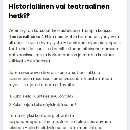
Historiallinen vai teatraalinen
hetki?
Zelenskyi on kutsunut keskusteluaan Trumpin kanssa
“
historialliseksi
”. Ehkä näin. Mutta historia ei synny vain
ulkopoliittisesta hymyilystä – tarvitaan myös pieni ripaus
teatteria. Ja juuri sitä tarjoiltiin tuona hiljaisena aamuna
Vatikaanissa, missä korkea paatos ja matala kuiskaus
kulkivat käsi kädessä.
Joten seuraavan kerran, kun katsot poliitikkoja
seisomassa mustissa surupuvuissaan, muista katsoa
myös sitä, jota kamera ei tavoita:
Kuka siellä kuuntelee sivukorvalla?
Kuka ohjaa koko näytelmää salaa?
Tämä oli yksi kohtaus globaalista
saippuaoopperastamme. Ja mitä tulee seuraavaan
jaksoon – älä huoli, kyllä se on jo kulman takana.