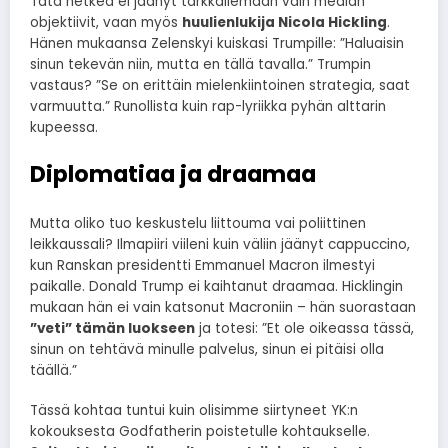
Tätä hetkeä ei jäänyt tarkkailemaan vain median
objektiivit, vaan myös
huulienlukija Nicola Hickling
.
Hänen mukaansa Zelenskyi kuiskasi Trumpille: ”Haluaisin
sinun tekevän niin, mutta en tällä tavalla.” Trumpin
vastaus? ”Se on erittäin mielenkiintoinen strategia, saat
varmuutta.” Runollista kuin rap-lyriikka pyhän alttarin
kupeessa.
Diplomatiaa ja draamaa
Mutta oliko tuo keskustelu liittouma vai poliittinen
leikkaussali? Ilmapiiri viileni kuin väliin jäänyt cappuccino,
kun Ranskan presidentti Emmanuel Macron ilmestyi
paikalle. Donald Trump ei kaihtanut draamaa. Hicklingin
mukaan hän ei vain katsonut Macroniin – hän suorastaan
”veti” tämän luokseen
ja totesi: ”Et ole oikeassa tässä,
sinun on tehtävä minulle palvelus, sinun ei pitäisi olla
täällä.”
Tässä kohtaa tuntui kuin olisimme siirtyneet YK:n
kokouksesta Godfatherin poistetulle kohtaukselle.