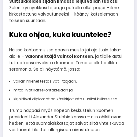
Suitsukkeiden sijaan ilmassa leijui vallan tuoksu
.
Zelenskyi nyökkäsi hiljaa, ja paikalla ollut pappi – ilme
kirkastettuna vaivautuneeksi – kääntyi katselemaan
toiseen suuntaan.
Kuka ohjaa, kuka kuuntelee?
Näissä kohtaamisissa paavin muisto jäi ajoittain taka-
alalle –
valonheittäjä vaihtoi kohteen
, ja tilalle astui
tuttua kansainvälistä draamaa. Tämä ei ollut pelkkä
seremonia. Se oli näyttämö, jossa:
vallan miehet testasivat liittojaan,
mittailivat katsekontaktejaan ja
kirjoittivat diplomatian käsikirjoitusta uusiksi kulisseissa.
Trump nappasi myös nopean keskustelun Suomen
presidentti Alexander Stubbin kanssa – niin ohikiitävän
hetken, että suomalaiskatsojat saivat siitä yhteiskuvaa
vastaavat tilastot allergiseen aivastukseen.