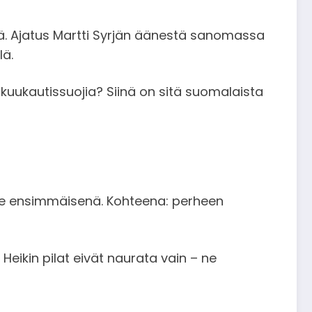
nä. Ajatus Martti Syrjän äänestä sanomassa
lä.
at kuukautissuojia? Siinä on sitä suomalaista
htee ensimmäisenä. Kohteena: perheen
 Heikin pilat eivät naurata vain – ne