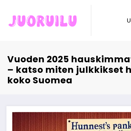
Skip
to
content
U
Vuoden 2025 hauskimmat a
– katso miten julkkikset 
koko Suomea