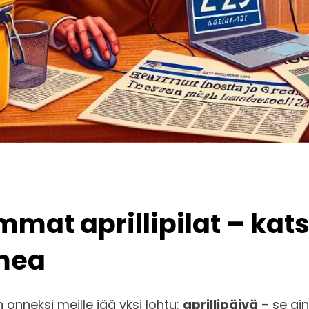
at aprillipilat – kats
omea
onneksi meille jää yksi lohtu:
aprillipäivä
– se ain