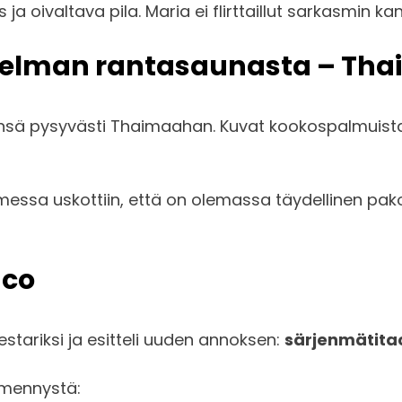
s ja oivaltava pila. Maria ei flirttaillut sarkasmin k
 unelman rantasaunasta – Th
evänsä pysyvästi Thaimaahan. Kuvat kookospalmuist
essa uskottiin, että on olemassa täydellinen pakoti
aco
estariksi ja esitteli uuden annoksen:
särjenmätita
ämmennystä: