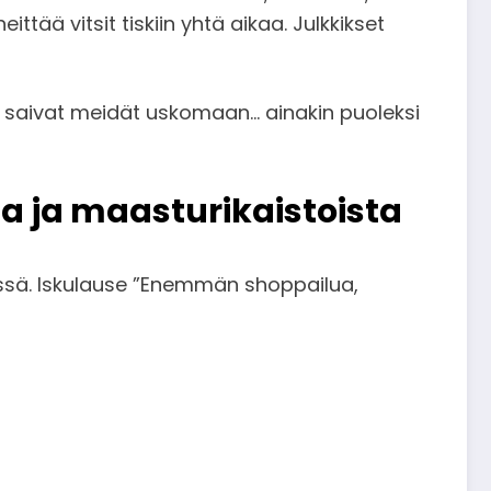
ttää vitsit tiskiin yhtä aikaa. Julkkikset
ka saivat meidät uskomaan… ainakin puoleksi
a ja maasturikaistoista
ssä. Iskulause ”Enemmän shoppailua,