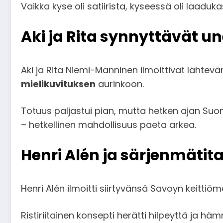
Vaikka kyse oli satiirista, kyseessä oli laaduka
Aki ja Rita synnyttävät
Aki ja Rita Niemi-Manninen ilmoittivat läht
mielikuvituksen
aurinkoon.
Totuus paljastui pian, mutta hetken ajan Suom
– hetkellinen mahdollisuus paeta arkea.
Henri Alén ja särjenmätit
Henri Alén ilmoitti siirtyvänsä Savoyn keittiöm
Ristiriitainen konsepti herätti hilpeyttä ja h