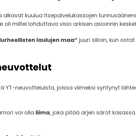
sa alkavat kuulua itsepalvelukassojen tunnusääne
e oli miltei lohduttava visio arkisen asioinnin keskel
urheellisten laulujen maa”
juuri silloin, kun ost
neuvottelut
stä YT-neuvotteluista, joissa viimeksi syntynyt lä
mori voi olla
liima
, joka pitää arjen säröt kasassa.