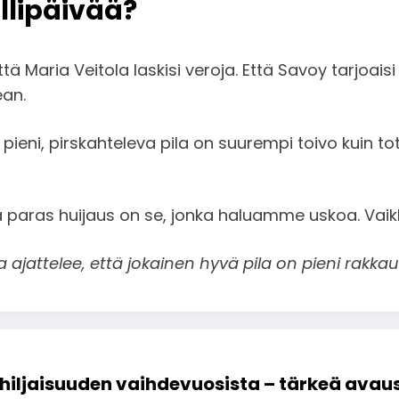
llipäivää?
Että Maria Veitola laskisi veroja. Että Savoy tarjoai
ean.
pieni, pirskahteleva pila on suurempi toivo kuin t
 paras huijaus on se, jonka haluamme uskoa. Vai
a ajattelee, että jokainen hyvä pila on pieni rakkaus
hiljaisuuden vaihdevuosista – tärkeä avaus