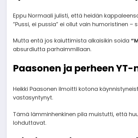
Eppu Normaali julisti, että heidän kappaleen
”Pussi, ei pussia” ei ollut vain humoristinen – s
Mutta entä jos kaiuttimista alkaisikin soida
”M
absurdiutta parhaimmillaan.
Paasonen ja perheen YT-
Heikki Paasonen ilmoitti kotona käynnistynei
vastasyntynyt.
Tämä lämminhenkinen pila muistutti, että huu
lohduttavat.