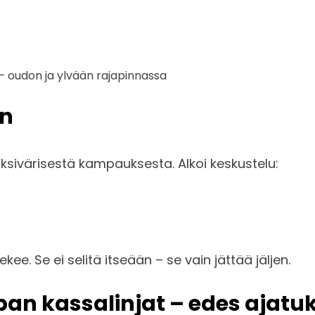
e – oudon ja ylvään rajapinnassa
in
aksivärisestä kampauksesta. Alkoi keskustelu:
kee. Se ei selitä itseään – se vain jättää jäljen.
an kassalinjat – edes ajatuk