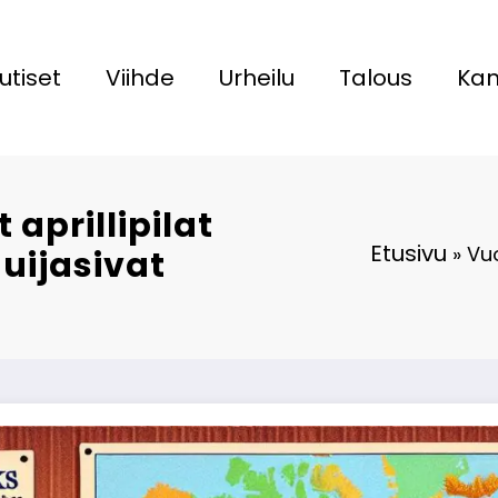
utiset
Viihde
Urheilu
Talous
Kan
prillipilat
Etusivu
»
Vuo
huijasivat