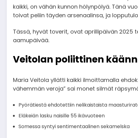
kaikki, on vähän kunnon hölynpölyä. Tänä vuonna
toivat peliin täyden arsenaalinsa, ja lopputu
Tässä, hyvät toverit, ovat aprillipäivän 2025
aamupäivää.
Veitolan poliittinen kään
Maria Veitola yllätti kaikki ilmoittamalla eh
vähemmän veroja” sai monet silmät räpsymä
Pyörätiestä ehdotettiin nelikaistaista maasturira
Eläkeiän lasku naisille 55 ikävuoteen
Somessa syntyi sentimentaalinen sekamelska