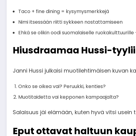
Taco + fine dining = kysymysmerkkejä
Nimi itsessään riitti sykkeen nostattamiseen
Ehkä se olikin oodi suomalaiselle ruokakulttuurill
Hiusdraamaa Hussi-tyyli
Janni Hussi julkaisi muotilehtimäisen kuvan k
Onko se oikea vai? Peruukki, kenties?
Muotitaidetta vai kepponen kampaajalta?
Salaisuus jäi elämään, kuten hyvä vitsi usein te
Eput ottavat haltuun kaup