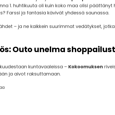
 1. huhtikuuta oli kuin koko maa olisi päättänyt hei
los? Farssi ja fantasia kävivät yhdessä saunassa.
 tähdet – ja ne kaikkein suurimmat vedätykset, jot
nös: Outo unelma shoppailust
dokkuudestaan kuntavaaleissa –
Kokoomuksen
rivei
än ja aivot raksuttamaan.
taa