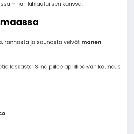
anssa – hän kihlautui sen kanssa.
aimaassa
a, rannasta ja saunasta veivät
monen
e loskasta. Siinä piilee aprillipäivän kauneus
co
.