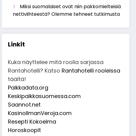
Miksi suomalaiset ovat niin pakkomielteisiä
nettiviihteestä? Olemme tehneet tutkimusta
Linkit
Kuka näyttelee mitä roolia sarjassa
Rantahotelli? Katso
Rantahotelli rooleissa
täältä!
Palkkadata.org
Keskipalkkasuomessa.com
Saannot.net
KasinoIlmanVeroja.com
Resepti Kokoelma
Horoskoopit