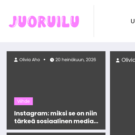
Skip
to
content
U
livia Aho
4 heinäkuun, 2026
Olivia Aho
20 heinäkuun, 2026
Viihde
Instagram: miksi se on niin
tärkeä sosiaalinen media
vaikuttajille