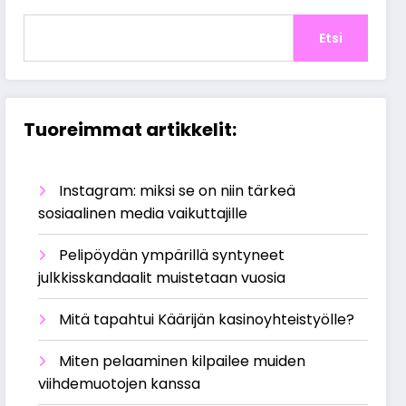
Etsi
Tuoreimmat artikkelit:
Instagram: miksi se on niin tärkeä
sosiaalinen media vaikuttajille
Pelipöydän ympärillä syntyneet
julkkisskandaalit muistetaan vuosia
Mitä tapahtui Käärijän kasinoyhteistyölle?
Miten pelaaminen kilpailee muiden
viihdemuotojen kanssa