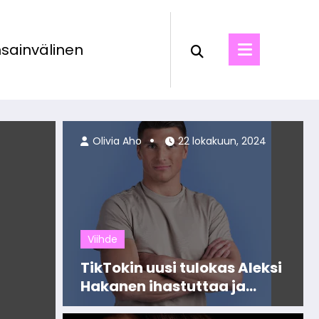
sainvälinen
026
Olivia Aho
Olivia Aho
22 lokakuun, 2024
Viihde
TikTokin uusi tulokas Aleksi
Hakanen ihastuttaa ja
vihastuttaa