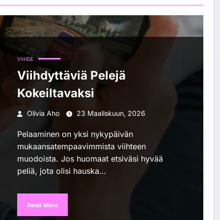
VIIHDE
Viihdyttäviä Pelejä
Kokeiltavaksi
Olivia Aho
23 Maaliskuun, 2026
Pelaaminen on yksi nykypäivän
mukaansatempaavimmista viihteen
muodoista. Jos huomaat etsiväsi hyvää
peliä, jota olisi hauska…
Read More