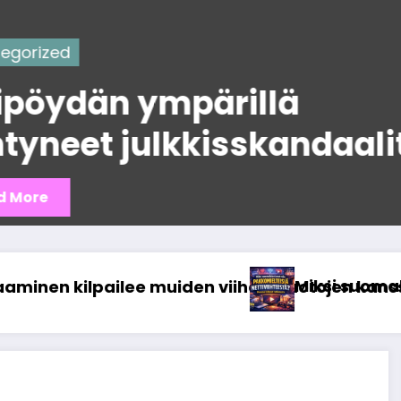
Uncategorized
Mitä tapahtui K
lit
kasinoyhteistyö
Read More
laiset ovat niin pakkomielteisiä nettiviihtees
Miksi ranking-
ssa