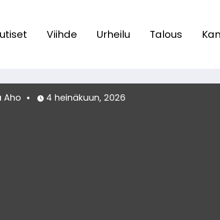
utiset
Viihde
Urheilu
Talous
Kan
Olivia Aho
27 toukokuun, 2