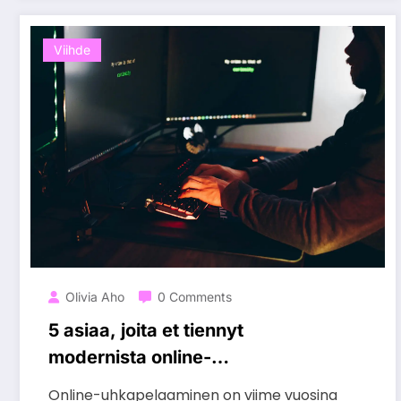
Viihde
Olivia Aho
0 Comments
5 asiaa, joita et tiennyt
modernista online-
uhkapelaamisesta
Online-uhkapelaaminen on viime vuosina