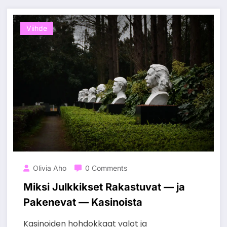
Viihde
Olivia Aho
0 Comments
Miksi Julkkikset Rakastuvat — ja
Pakenevat — Kasinoista
Kasinoiden hohdokkaat valot ja