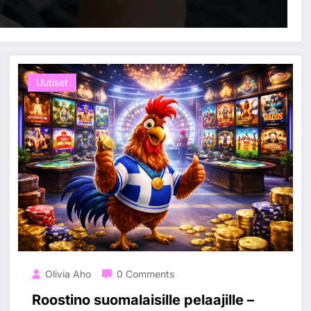
Uutiset
Olivia Aho
0 Comments
Roostino suomalaisille pelaajille –