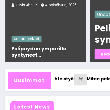
Olivia Aho
4 heinäkuun, 2026
categorized
elipöydän ympärillä
yntyneet julkkisskandaa
Uncategorized
uistetaan vuosia
Pelipöydän ympärillä
Read More
syntyneet
julkkisskandaalit
muistetaan vuosia
Miksi suoma
laaminen kilpailee muiden viihdemuotojen kan
Uusimmat
Latest News