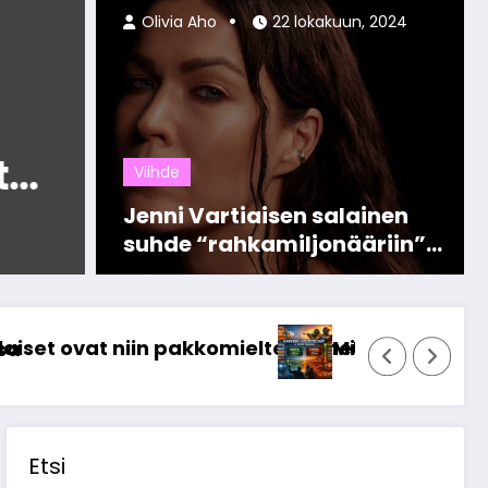
Olivia Aho
22 lokakuun, 2024
Viihde
äärijän
Instag
lle?
tärkeä
Viihde
vaikutt
Jenni Vartiaisen salainen
Read More
suhde “rahkamiljonääriin”
– kestänyt jo vuosikausia!
tä? Olemme tehneet tutkimusta
järjestelmät muokkaavat pelaajien kilpailullis
Nettikasinoiden 
Etsi