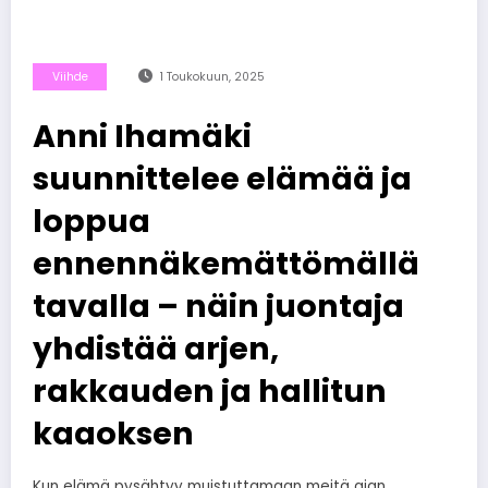
Viihde
1 Toukokuun, 2025
Anni Ihamäki
suunnittelee elämää ja
loppua
ennennäkemättömällä
tavalla – näin juontaja
yhdistää arjen,
rakkauden ja hallitun
kaaoksen
Kun elämä pysähtyy muistuttamaan meitä ajan