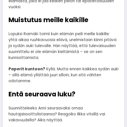
elämästä, joka ei jää kesken pelon tai epätietoisuuden
vuoksi.
Muistutus meille kaikille
Lopuksi Ihamäki toimii kuin elämän peili meille kaikille:
yhtä aikaa ruuhkavuosia elävä, unelmistaan kiinni pitävä
ja sydän auki tulevalle. Hän näyttää, että tulevaisuuden
suunnittelu ei ole elämän kieltämistä – se on sen
kunnioittamista.
Paperit kuntoon?
Kyllä. Mutta ennen kaikkea sydän auki
– sillä elämä yllättää juuri silloin, kun sitä vähiten
odotamme.
Entä seuraava luku?
Suunnitteleeko Anni seuraavaksi omaa
hautajaissoittolistaansa? Reagoiko Ilkka vitsillä vai
vakavuudella? Aika näyttää.