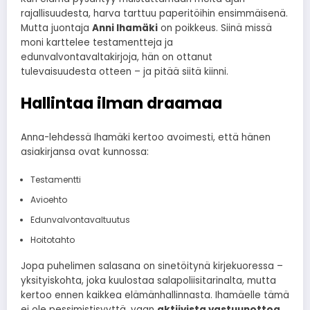
rajallisuudesta, harva tarttuu paperitöihin ensimmäisenä.
Mutta juontaja
Anni Ihamäki
on poikkeus. Siinä missä
moni karttelee testamentteja ja
edunvalvontavaltakirjoja, hän on ottanut
tulevaisuudesta otteen – ja pitää siitä kiinni.
Hallintaa ilman draamaa
Anna-lehdessä Ihamäki kertoo avoimesti, että hänen
asiakirjansa ovat kunnossa:
Testamentti
Avioehto
Edunvalvontavaltuutus
Hoitotahto
Jopa puhelimen salasana on sinetöitynä kirjekuoressa –
yksityiskohta, joka kuulostaa salapoliisitarinalta, mutta
kertoo ennen kaikkea elämänhallinnasta. Ihamäelle tämä
ei ole pessimistisyyttä, vaan
aktiivista vastuunottoa
.