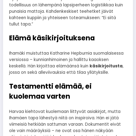
todellisuus on lähempänä lapsiperheen logistiikkaa kuin
punaisia mattoja. Kahdenkeskiset teehetket jäivät
kahteen kuppiin ja yhteiseen toteamukseen: “Ei siitä
tullut tapa.”
Elämä käsikirjoituksena
Ihamäki muistuttaa Katharine Hepburnia suomalaisessa
versiossa – kunnianhimoinen ja hallittu kaaoksen
keskellä. Hän kirjoittaa elämäänsä kuin
käsikirjoitusta
,
jossa on sekä alleviivauksia että tilaa yllätyksille.
Testamentti elämää, ei
kuolemaa varten
Harvaa kiehtovat kuolemaan liittyvät asiakirjat, mutta
Ihamäen tapa lähestyä niitä on inspiroiva. Hän ei jätä
viimeisiä hetkiään sattuman varaan. Dokumentit eivät
ole vain määräyksiä – ne ovat osa hänen näkyään