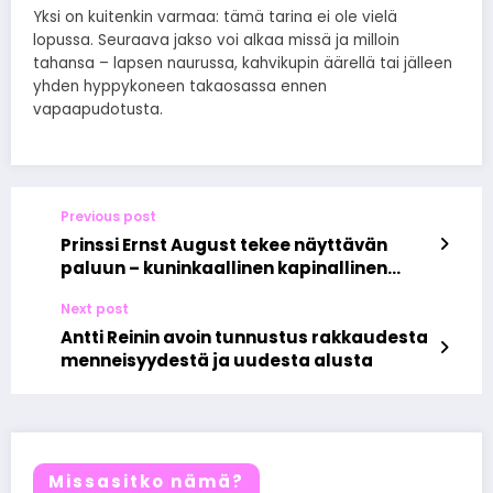
Yksi on kuitenkin varmaa: tämä tarina ei ole vielä
lopussa. Seuraava jakso voi alkaa missä ja milloin
tahansa – lapsen naurussa, kahvikupin äärellä tai jälleen
yhden hyppykoneen takaosassa ennen
vapaapudotusta.
Previous post
Prinssi Ernst August tekee näyttävän
paluun – kuninkaallinen kapinallinen
rollaattorin ja savukkeen kanssa
Next post
Antti Reinin avoin tunnustus rakkaudesta
menneisyydestä ja uudesta alusta
Missasitko nämä?