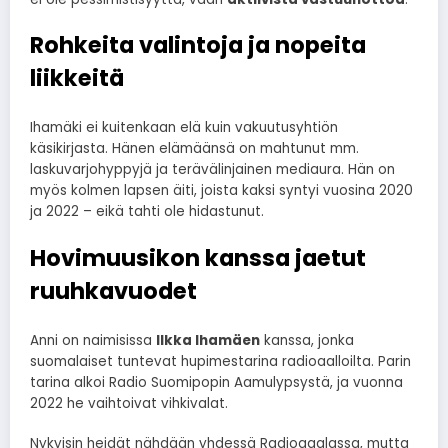
Rohkeita valintoja ja nopeita
liikkeitä
Ihamäki ei kuitenkaan elä kuin vakuutusyhtiön
käsikirjasta. Hänen elämäänsä on mahtunut mm.
laskuvarjohyppyjä ja terävälinjainen mediaura. Hän on
myös kolmen lapsen äiti, joista kaksi syntyi vuosina 2020
ja 2022 – eikä tahti ole hidastunut.
Hovimuusikon kanssa jaetut
ruuhkavuodet
Anni on naimisissa
Ilkka Ihamäen
kanssa, jonka
suomalaiset tuntevat hupimestarina radioaalloilta. Parin
tarina alkoi Radio Suomipopin Aamulypsystä, ja vuonna
2022 he vaihtoivat vihkivalat.
Nykyisin heidät nähdään yhdessä Radiogaalassa, mutta