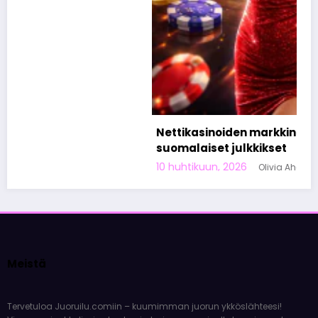
Nettikasinoiden markkinoinnista tunnetut
suomalaiset julkkikset
10 huhtikuun, 2026
Olivia Aho
Meistä