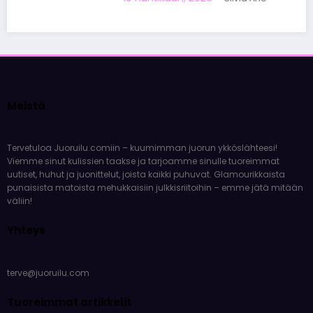
Meistä
Tervetuloa Juoruilu.comiin – kuumimman juorun ykköslähteesi!
Viemme sinut kulissien taakse ja tarjoamme sinulle tuoreimmat
uutiset, huhut ja juonittelut, joista kaikki puhuvat. Glamourikkaista
punaisista matoista mehukkaisiin julkkisriitoihin – emme jätä mitään
väliin!
Yhteys
terve@juoruilu.com
Tuoreimmat artikkelit