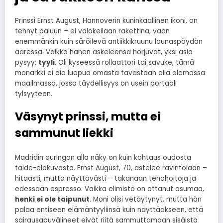
Prinssi Ernst August, Hannoverin kuninkaallinen ikoni, on
tehnyt paluun – ei valokeilaan rakettina, vaan
enemmänkin kuin säröilevä antiikkikruunu lounaspöydän
ääressä. Vaikka hänen askeleensa horjuvat, yksi asia
pysyy:
tyyli
. Oli kyseessä rollaattori tai savuke, tämä
monarkki ei aio luopua omasta tavastaan olla olemassa
maailmassa, jossa täydellisyys on usein portaali
tylsyyteen.
Väsynyt prinssi, mutta ei
sammunut liekki
Madridin auringon alla näky on kuin kohtaus oudosta
taide-elokuvasta. Ernst August, 70, astelee ravintolaan –
hitaasti, mutta näyttävästi – takanaan tehohoitoja ja
edessään espresso. Vaikka elimistö on ottanut osumaa,
henki ei ole taipunut
. Moni olisi vetäytynyt, mutta hän
palaa entiseen elämäntyyliinsä kuin näyttääkseen, että
sairausapuvälineet eivät riitä sammuttamaan sisäistä