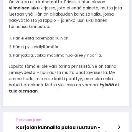
On vaikea olla katsomatta. Prinssi tuntuu olevan
viimeinen luku
kirjassa, jota ei enää paineta, mutta jota
luetaan yhä. Hän on aikakauden kaihoisa kaiku, jossa
näkyvät loisto ja rappio – ja ehkä juuri siksi hänen
tarinansa kiinnostaa.
Hän ei esitä parempaa kuin on.
Hän ei pyri miellyttämään.
Hän jatkaa, vaikka maailma huokailee ympärillä.
Lopulta tämä ei ole vain tarina prinssistä. Se on tarina
ihmisyydestä – hauraasta mutta päättäväisestä. Me
emme tiedä, miten se kaikki päättyy, emmekä ehkä
halua tietääkään. Mutta yksi asia on varmaa:
tylsää ei
tule olemaan
.
Previous post
Karjalan kunnailla palaa ruutuun –