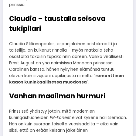
prinssiä.
Claudia – taustalla seisova
tukipilari
Claudia Stilianopoulos, espanjalainen aristokraatti ja
taiteilija, on kulkenut rinnalla – myös matkalla teho-
osastolta takaisin tupakoinnin ääreen. Vaikka virallisesti
Ernst August on yhä naimisissa Monacon prinsessa
Carolinen kanssa, hänen nykyinen elämänsä tuntuu
olevan kuin sivujuoni oppikirjasta nimeltä “
romanttinen
kaaos kuninkaallisessa muodossa
”.
Vanhan maailman hurmuri
Prinssissä yhdistyy jotain, mitä modernien
kuningashuoneiden
PR-koneet
eivät kykene hallitsemaan.
Hän on kuin suoraan toiselta vuosisadalta – eikä vain
siksi, että on erään keisarin jälkeläinen.