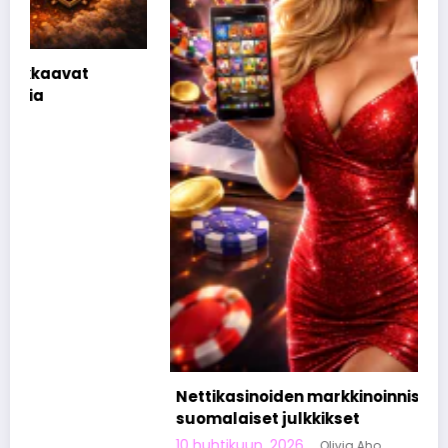
Nettikasinoiden markkinoinnista tunnetut
suomalaiset julkkikset
10 huhtikuun, 2026
Olivia Aho