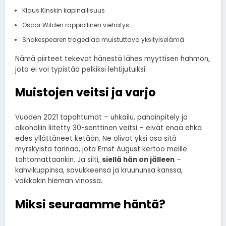
Klaus Kinskin kapinallisuus
Oscar Wilden rappiollinen viehätys
Shakespearen tragediaa muistuttava yksityiselämä
Nämä piirteet tekevät hänestä lähes myyttisen hahmon,
jota ei voi typistää pelkiksi lehtijutuiksi.
Muistojen veitsi ja varjo
Vuoden 2021 tapahtumat – uhkailu, pahoinpitely ja
alkoholiin liitetty 30-senttinen veitsi – eivät enää ehkä
edes yllättäneet ketään. Ne olivat yksi osa sitä
myrskyistä tarinaa, jota Ernst August kertoo meille
tahtomattaankin. Ja silti,
siellä hän on jälleen
–
kahvikuppinsa, savukkeensa ja kruununsa kanssa,
vaikkakin hieman vinossa.
Miksi seuraamme häntä?