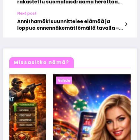
rakastettu suomalaisdraama herättää
kesäyön tunnelmat henkiin
Next post
Anni Ihamäki suunnittelee elämää ja
loppua ennennäkemättömällä tavalla –
näin juontaja yhdistää arjen, rakkauden
ja hallitun kaaoksen
Missasitko nämä?
Viihde