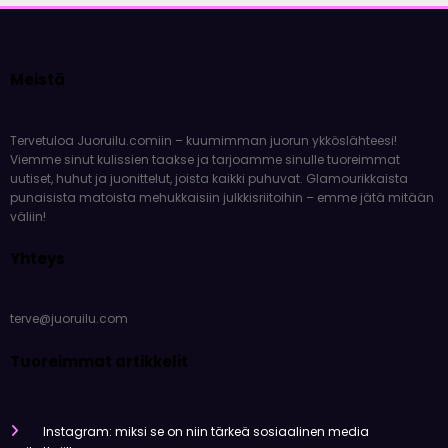
Meistä
Tervetuloa Juoruilu.comiin – kuumimman juorun ykköslähteesi!
Viemme sinut kulissien taakse ja tarjoamme sinulle tuoreimmat
uutiset, huhut ja juonittelut, joista kaikki puhuvat. Glamourikkaista
punaisista matoista mehukkaisiin julkkisriitoihin – emme jätä mitään
väliin!
Yhteys
terve@juoruilu.com
Tuoreimmat artikkelit
Instagram: miksi se on niin tärkeä sosiaalinen media