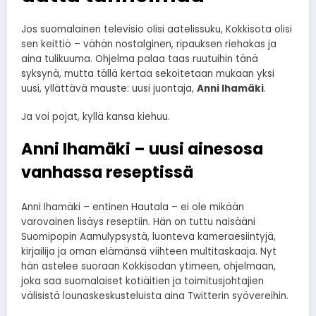
Jos suomalainen televisio olisi aatelissuku, Kokkisota olisi
sen keittiö – vähän nostalginen, ripauksen riehakas ja
aina tulikuuma. Ohjelma palaa taas ruutuihin tänä
syksynä, mutta tällä kertaa sekoitetaan mukaan yksi
uusi, yllättävä mauste: uusi juontaja,
Anni Ihamäki
.
Ja voi pojat, kyllä kansa kiehuu.
Anni Ihamäki – uusi ainesosa
vanhassa reseptissä
Anni Ihamäki – entinen Hautala – ei ole mikään
varovainen lisäys reseptiin. Hän on tuttu naisääni
Suomipopin Aamulypsystä, luonteva kameraesiintyjä,
kirjailija ja oman elämänsä viihteen multitaskaaja. Nyt
hän astelee suoraan Kokkisodan ytimeen, ohjelmaan,
joka saa suomalaiset kotiäitien ja toimitusjohtajien
välisistä lounaskeskusteluista aina Twitterin syövereihin.