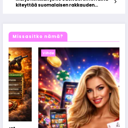
kiteyttää suomalaisen rakkauden
arkisen kauneuden
Missasitko nämä?
Viihde