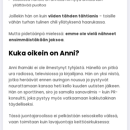
yllättävää puoltoa
Joillekin hän on kuin
viiden tähden tähtianis
– toisille
vähän turhan tulinen chili yllätyksenä haarukassa.
Mutta pidetäänpä mielessä:
emme ole vielä nähneet
ensimmäistäkään jaksoa
.
Kuka oikein on Anni?
Anni Ihamäki ei ole ilmestynyt tyhjästä. Hänellä on pitkä
ura radiossa, televisiossa ja kirjailijana. Hän on yksi niistä,
jotka heräävät ennen auringon nousua ja pystyvät
naurattamaan kansaa heti kello kuuden uutisten jälkeen.
Hän on sporttinen, siro ja samalla sanavalmis – kuin PR-
konsultti, joka pystyy myös vatkaamaan kakkutaikinan
täydelliseksi.
Tässä juontajaroolissa ei pelkästään seisoskella välissä,
vaan toimitaan kuin lavajuontaja keittiösirkuksessa: