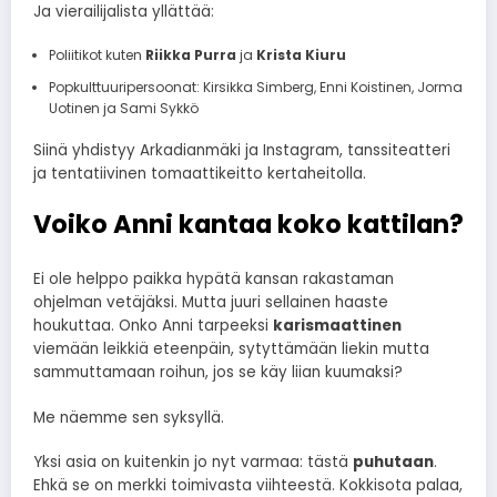
Ja vierailijalista yllättää:
Poliitikot kuten
Riikka Purra
ja
Krista Kiuru
Popkulttuuripersoonat: Kirsikka Simberg, Enni Koistinen, Jorma
Uotinen ja Sami Sykkö
Siinä yhdistyy Arkadianmäki ja Instagram, tanssiteatteri
ja tentatiivinen tomaattikeitto kertaheitolla.
Voiko Anni kantaa koko kattilan?
Ei ole helppo paikka hypätä kansan rakastaman
ohjelman vetäjäksi. Mutta juuri sellainen haaste
houkuttaa. Onko Anni tarpeeksi
karismaattinen
viemään leikkiä eteenpäin, sytyttämään liekin mutta
sammuttamaan roihun, jos se käy liian kuumaksi?
Me näemme sen syksyllä.
Yksi asia on kuitenkin jo nyt varmaa: tästä
puhutaan
.
Ehkä se on merkki toimivasta viihteestä. Kokkisota palaa,