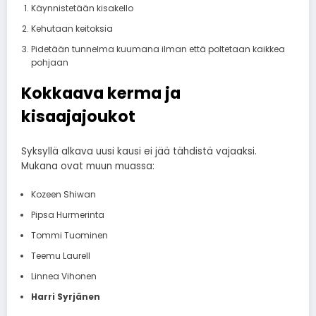
Käynnistetään kisakello
Kehutaan keitoksia
Pidetään tunnelma kuumana ilman että poltetaan kaikkea
pohjaan
Kokkaava kerma ja
kisaajajoukot
Syksyllä alkava uusi kausi ei jää tähdistä vajaaksi.
Mukana ovat muun muassa:
Kozeen Shiwan
Pipsa Hurmerinta
Tommi Tuominen
Teemu Laurell
Linnea Vihonen
Harri Syrjänen