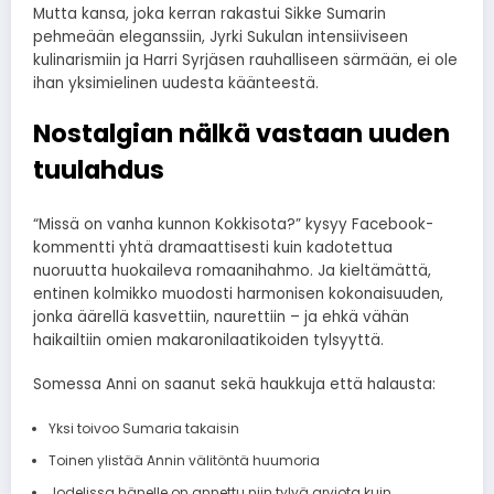
Mutta kansa, joka kerran rakastui Sikke Sumarin
pehmeään eleganssiin, Jyrki Sukulan intensiiviseen
kulinarismiin ja Harri Syrjäsen rauhalliseen särmään, ei ole
ihan yksimielinen uudesta käänteestä.
Nostalgian nälkä vastaan uuden
tuulahdus
“Missä on vanha kunnon Kokkisota?” kysyy Facebook-
kommentti yhtä dramaattisesti kuin kadotettua
nuoruutta huokaileva romaanihahmo. Ja kieltämättä,
entinen kolmikko muodosti harmonisen kokonaisuuden,
jonka äärellä kasvettiin, naurettiin – ja ehkä vähän
haikailtiin omien makaronilaatikoiden tylsyyttä.
Somessa Anni on saanut sekä haukkuja että halausta:
Yksi toivoo Sumaria takaisin
Toinen ylistää Annin välitöntä huumoria
Jodelissa hänelle on annettu niin tylyä arviota kuin