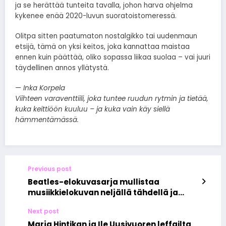
ja se herättää tunteita tavalla, johon harva ohjelma
kykenee enää 2020-luvun suoratoistomeressä.
Olitpa sitten paatumaton nostalgikko tai uudenmaun
etsijä, tämä on yksi keitos, joka kannattaa maistaa
ennen kuin päättää, oliko sopassa liikaa suolaa – vai juuri
täydellinen annos yllätystä.
— Inka Korpela
Viihteen varaventtiili, joka tuntee ruudun rytmin ja tietää,
kuka keittiöön kuuluu – ja kuka vain käy siellä
hämmentämässä.
Previous post
Beatles-elokuvasarja mullistaa
musiikkielokuvan neljällä tähdellä ja
neljällä tarinalla
Next post
Marja Hintikan ja Ile Uusivuoren leffailta