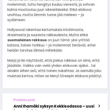
molemmat, tuttu hengitys kuuluu vierestä, ja sohvan
kulma muotoutuu juuri oikeanlaiseksi. Ehkä elokuva
unohtuu, mutta lämmin tunne jää mieleen – ja
sydämeen.
Hollywood rakentaa kertomuksia intohimosta,
draamasta ja suuresta rakkaudesta. Mutta ehkä
suomalainen rakkaus
on juuri tämä: yksi yrittää
katsoa, toinen torkkuu – ja molemmat tietävät, ettei
heidän tarvitse lähteä mihinkään.
Marja ja Ile näyttävät, että joskus rakkaus on siinä, että
jäädään. Vaikka vain vielä yhden elokuvan ajaksi… tai
ainakin siihen asti, että toinen nukahtaa. Ja aamulla joku
muistaa kertoa, miten se Meryl Streepin elokuva päättyi.
Previous post
Anni Ihamäki syksyn Kokkisodassa – uusi