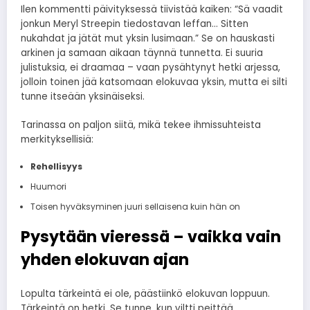
Ilen kommentti päivityksessä tiivistää kaiken: “Sä vaadit
jonkun Meryl Streepin tiedostavan leffan… Sitten
nukahdat ja jätät mut yksin lusimaan.” Se on hauskasti
arkinen ja samaan aikaan täynnä tunnetta. Ei suuria
julistuksia, ei draamaa – vaan pysähtynyt hetki arjessa,
jolloin toinen jää katsomaan elokuvaa yksin, mutta ei silti
tunne itseään yksinäiseksi.
Tarinassa on paljon siitä, mikä tekee ihmissuhteista
merkityksellisiä:
Rehellisyys
Huumori
Toisen hyväksyminen juuri sellaisena kuin hän on
Pysytään vieressä – vaikka vain
yhden elokuvan ajan
Lopulta tärkeintä ei ole, päästiinkö elokuvan loppuun.
Tärkeintä on hetki. Se tunne, kun viltti peittää