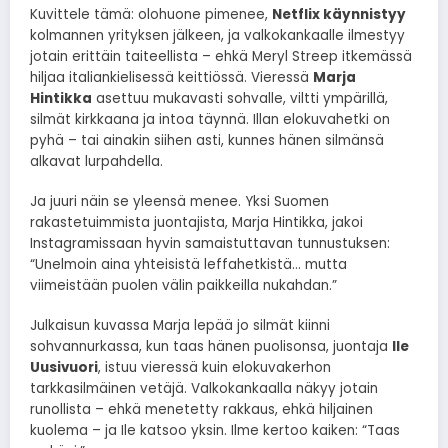
Kuvittele tämä: olohuone pimenee,
Netflix käynnistyy
kolmannen yrityksen jälkeen, ja valkokankaalle ilmestyy
jotain erittäin taiteellista – ehkä Meryl Streep itkemässä
hiljaa italiankielisessä keittiössä. Vieressä
Marja
Hintikka
asettuu mukavasti sohvalle, viltti ympärillä,
silmät kirkkaana ja intoa täynnä. Illan elokuvahetki on
pyhä – tai ainakin siihen asti, kunnes hänen silmänsä
alkavat lurpahdella.
Ja juuri näin se yleensä menee. Yksi Suomen
rakastetuimmista juontajista, Marja Hintikka, jakoi
Instagramissaan hyvin samaistuttavan tunnustuksen:
“Unelmoin aina yhteisistä leffahetkistä… mutta
viimeistään puolen välin paikkeilla nukahdan.”
Julkaisun kuvassa Marja lepää jo silmät kiinni
sohvannurkassa, kun taas hänen puolisonsa, juontaja
Ile
Uusivuori
, istuu vieressä kuin elokuvakerhon
tarkkasilmäinen vetäjä. Valkokankaalla näkyy jotain
runollista – ehkä menetetty rakkaus, ehkä hiljainen
kuolema – ja Ile katsoo yksin. Ilme kertoo kaiken: “Taas