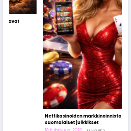
Nettikasinoiden markkinoinnista tunnetut
suomalaiset julkkikset
10 huhtikuun, 2026
Olivia Aho