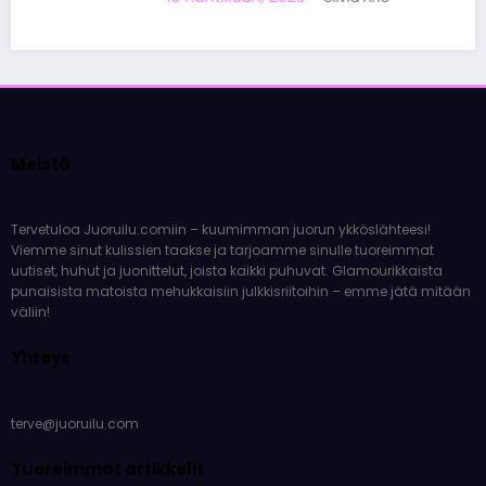
Meistä
Tervetuloa Juoruilu.comiin – kuumimman juorun ykköslähteesi!
Viemme sinut kulissien taakse ja tarjoamme sinulle tuoreimmat
uutiset, huhut ja juonittelut, joista kaikki puhuvat. Glamourikkaista
punaisista matoista mehukkaisiin julkkisriitoihin – emme jätä mitään
väliin!
Yhteys
terve@juoruilu.com
Tuoreimmat artikkelit