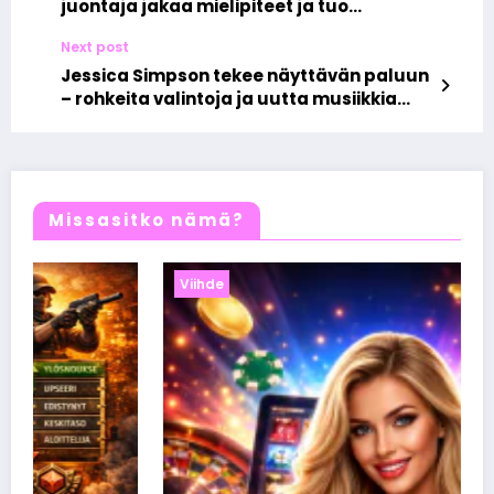
juontaja jakaa mielipiteet ja tuo
tuulahduksen uutta tunnelmaa
Next post
Jessica Simpson tekee näyttävän paluun
– rohkeita valintoja ja uutta musiikkia
vuosien tauon jälkeen
Missasitko nämä?
Viihde