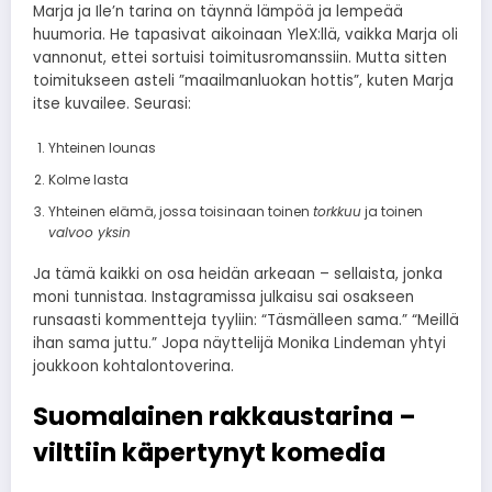
Marja ja Ile’n tarina on täynnä lämpöä ja lempeää
huumoria. He tapasivat aikoinaan YleX:llä, vaikka Marja oli
vannonut, ettei sortuisi toimitusromanssiin. Mutta sitten
toimitukseen asteli ”maailmanluokan hottis”, kuten Marja
itse kuvailee. Seurasi:
Yhteinen lounas
Kolme lasta
Yhteinen elämä, jossa toisinaan toinen
torkkuu
ja toinen
valvoo yksin
Ja tämä kaikki on osa heidän arkeaan – sellaista, jonka
moni tunnistaa. Instagramissa julkaisu sai osakseen
runsaasti kommentteja tyyliin: “Täsmälleen sama.” “Meillä
ihan sama juttu.” Jopa näyttelijä Monika Lindeman yhtyi
joukkoon kohtalontoverina.
Suomalainen rakkaustarina –
vilttiin käpertynyt komedia