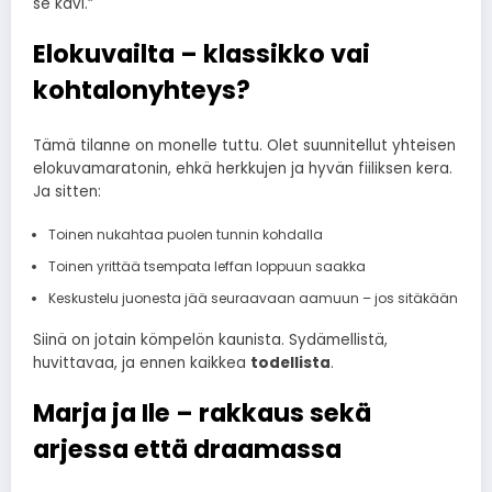
se kävi.”
Elokuvailta – klassikko vai
kohtalonyhteys?
Tämä tilanne on monelle tuttu. Olet suunnitellut yhteisen
elokuvamaratonin, ehkä herkkujen ja hyvän fiiliksen kera.
Ja sitten:
Toinen nukahtaa puolen tunnin kohdalla
Toinen yrittää tsempata leffan loppuun saakka
Keskustelu juonesta jää seuraavaan aamuun – jos sitäkään
Siinä on jotain kömpelön kaunista. Sydämellistä,
huvittavaa, ja ennen kaikkea
todellista
.
Marja ja Ile – rakkaus sekä
arjessa että draamassa