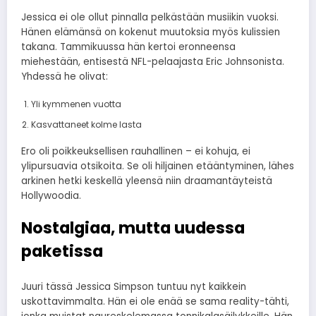
Jessica ei ole ollut pinnalla pelkästään musiikin vuoksi.
Hänen elämänsä on kokenut muutoksia myös kulissien
takana. Tammikuussa hän kertoi eronneensa
miehestään, entisestä NFL-pelaajasta Eric Johnsonista.
Yhdessä he olivat:
Yli kymmenen vuotta
Kasvattaneet kolme lasta
Ero oli poikkeuksellisen rauhallinen – ei kohuja, ei
ylipursuavia otsikoita. Se oli hiljainen etääntyminen, lähes
arkinen hetki keskellä yleensä niin draamantäyteistä
Hollywoodia.
Nostalgiaa, mutta uudessa
paketissa
Juuri tässä Jessica Simpson tuntuu nyt kaikkein
uskottavimmalta. Hän ei ole enää se sama reality-tähti,