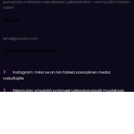
punaisista matoista mehukkaisiin julkkisriitoihin – emme jätä mitään
väliin!
Yhteys
terve@juoruilu.com
Tuoreimmat artikkelit
Instagram: miksi se on niin tärkeä sosiaalinen media
vaikuttajille
Pelipöydän ympärillä syntyneet julkkisskandaalit muistetaan
vuosia
Mitä tapahtui Käärijän kasinoyhteistyölle?
Miten pelaaminen kilpailee muiden viihdemuotojen kanssa
Miksi suomalaiset ovat niin pakkomielteisiä nettiviihteestä?