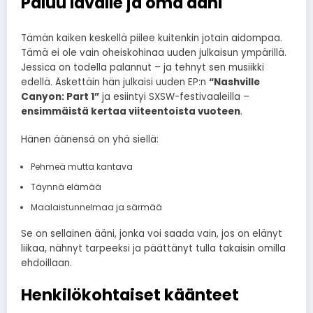
Paluu lavalle ja oma ääni
Tämän kaiken keskellä piilee kuitenkin jotain aidompaa.
Tämä ei ole vain oheiskohinaa uuden julkaisun ympärillä.
Jessica on todella palannut – ja tehnyt sen musiikki
edellä. Äskettäin hän julkaisi uuden EP:n
“Nashville
Canyon: Part 1”
ja esiintyi SXSW-festivaaleilla –
ensimmäistä kertaa viiteentoista vuoteen
.
Hänen äänensä on yhä siellä:
Pehmeä mutta kantava
Täynnä elämää
Maalaistunnelmaa ja särmää
Se on sellainen ääni, jonka voi saada vain, jos on elänyt
liikaa, nähnyt tarpeeksi ja päättänyt tulla takaisin omilla
ehdoillaan.
Henkilökohtaiset käänteet