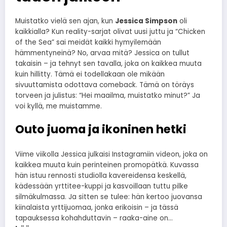
Muistatko vielä sen ajan, kun
Jessica Simpson
oli
kaikkialla? Kun reality-sarjat olivat uusi juttu ja “Chicken
of the Sea” sai meidät kaikki hymyilemään
hämmentyneinä? No, arvaa mitä? Jessica on tullut
takaisin – ja tehnyt sen tavalla, joka on kaikkea muuta
kuin hillitty. Tämä ei todellakaan ole mikään
sivuuttamista odottava comeback. Tämä on töräys
torveen ja julistus: “Hei maailma, muistatko minut?” Ja
voi kyllä, me muistamme.
Outo juoma ja ikoninen hetki
Viime viikolla Jessica julkaisi Instagramiin videon, joka on
kaikkea muuta kuin perinteinen promopätkä. Kuvassa
hän istuu rennosti studiolla kavereidensa keskellä,
kädessään yrttitee-kuppi ja kasvoillaan tuttu pilke
silmäkulmassa. Ja sitten se tulee: hän kertoo juovansa
kiinalaista yrttijuomaa, jonka erikoisin – ja tässä
tapauksessa kohahduttavin – raaka-aine on…