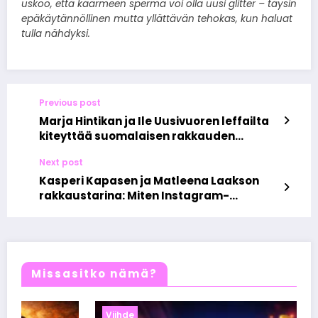
uskoo, että käärmeen sperma voi olla uusi glitter – täysin
epäkäytännöllinen mutta yllättävän tehokas, kun haluat
tulla nähdyksi.
Previous post
Marja Hintikan ja Ile Uusivuoren leffailta
kiteyttää suomalaisen rakkauden
arkisen kauneuden
Next post
Kasperi Kapasen ja Matleena Laakson
rakkaustarina: Miten Instagram-
viesteistä kasvoi elinikäinen liitto
Missasitko nämä?
Viihde