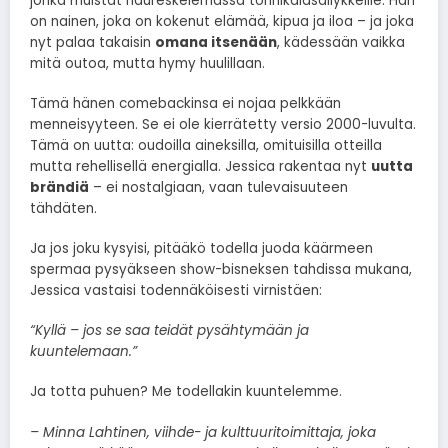
jonka muistat naureskelemassa tonnikalasäilykkeille. Hän
on nainen, joka on kokenut elämää, kipua ja iloa – ja joka
nyt palaa takaisin
omana itsenään
, kädessään vaikka
mitä outoa, mutta hymy huulillaan.
Tämä hänen comebackinsa ei nojaa pelkkään
menneisyyteen. Se ei ole kierrätetty versio 2000-luvulta.
Tämä on uutta: oudoilla aineksilla, omituisilla otteilla
mutta rehellisellä energialla. Jessica rakentaa nyt
uutta
brändiä
– ei nostalgiaan, vaan tulevaisuuteen
tähdäten.
Ja jos joku kysyisi, pitääkö todella juoda käärmeen
spermaa pysyäkseen show-bisneksen tahdissa mukana,
Jessica vastaisi todennäköisesti virnistäen:
“Kyllä – jos se saa teidät pysähtymään ja
kuuntelemaan.”
Ja totta puhuen? Me todellakin kuuntelemme.
– Minna Lahtinen, viihde- ja kulttuuritoimittaja, joka