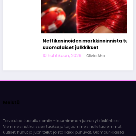
Nettikasinoiden markkinoinnista tunnetut
suomalaiset julkkikset
10 huhtikuun, 2026
Olivia Aho
Meistä
Tervetuloa Juoruilu.comiin – kuumimman juorun ykköslähteesi!
Viemme sinut kulissien taakse ja tarjoamme sinulle tuoreimmat
uutiset, huhut ja juonittelut, joista kaikki puhuvat. Glamourikkaista