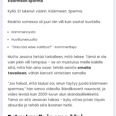
käärmeen sperma
.
Kyllä. Et lukenut väärin. Käärmeen. Sperma.
Reaktio somessa oli juuri niin villi kuin saatat kuvitella:
Hämmennystä
Huvittuneisuutta
“Onko tää edes sallittua?” -kommentteja
Mutta Jessica tietää tarkalleen, mitä tekee. Tämä ei ole
vain jokin villi tempaus – se on muistutus meille kaikille
siitä, mitä hän aina osasi: tehdä asioita
omalla
tavallaan
, vähän kierosti virnistäen samalla.
“Jos haluat, että laulusi soi, sinun täytyy juoda käärmeen
spermaa,” hän sanoo videolla. Bändikaverit nauravat, ja
video leviää kuin 2000-luvun alun skandaalileikkeitä.
Tämä on sitä Jessican taikaa – kyky ottaa jotain täysin
absurdia ja tehdä siitä ikoninen hetki.