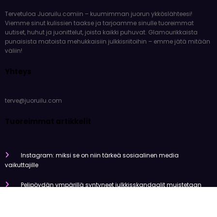
Tervetuloa Juoruilu.comiin – kuumimman juorun ykköslähteesi!
Viemme sinut kulissien taakse ja tarjoamme sinulle tuoreimmat
uutiset, huhut ja juonittelut, joista kaikki puhuvat. Glamourikkaista
punaisista matoista mehukkaisiin julkkisriitoihin – emme jätä mitään
väliin!
Yhteys
terve@juoruilu.com
Tuoreimmat artikkelit
Instagram: miksi se on niin tärkeä sosiaalinen media
vaikuttajille
Pelipöydän ympärillä syntyneet julkkisskandaalit muistetaan
vuosia
Mitä tapahtui Käärijän kasinoyhteistyölle?