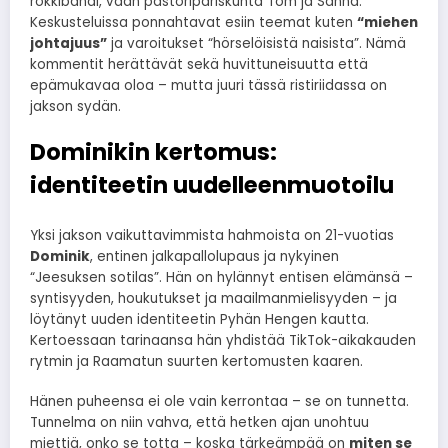
rokkibändi, vaan pastoripariskunta Tom ja Sanna.
Keskusteluissa ponnahtavat esiin teemat kuten
“miehen
johtajuus”
ja varoitukset “hörselöisistä naisista”. Nämä
kommentit herättävät sekä huvittuneisuutta että
epämukavaa oloa – mutta juuri tässä ristiriidassa on
jakson sydän.
Dominikin kertomus:
identiteetin uudelleenmuotoilu
Yksi jakson vaikuttavimmista hahmoista on 21-vuotias
Dominik
, entinen jalkapallolupaus ja nykyinen
“Jeesuksen sotilas”. Hän on hylännyt entisen elämänsä –
syntisyyden, houkutukset ja maailmanmielisyyden – ja
löytänyt uuden identiteetin Pyhän Hengen kautta.
Kertoessaan tarinaansa hän yhdistää TikTok-aikakauden
rytmin ja Raamatun suurten kertomusten kaaren.
Hänen puheensa ei ole vain kerrontaa – se on tunnetta.
Tunnelma on niin vahva, että hetken ajan unohtuu
miettiä, onko se totta – koska tärkeämpää on
miten se