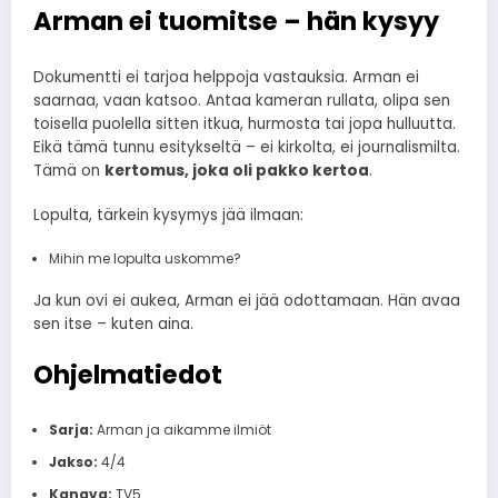
Arman ei tuomitse – hän kysyy
Dokumentti ei tarjoa helppoja vastauksia. Arman ei
saarnaa, vaan katsoo. Antaa kameran rullata, olipa sen
toisella puolella sitten itkua, hurmosta tai jopa hulluutta.
Eikä tämä tunnu esitykseltä – ei kirkolta, ei journalismilta.
Tämä on
kertomus, joka oli pakko kertoa
.
Lopulta, tärkein kysymys jää ilmaan:
Mihin me lopulta uskomme?
Ja kun ovi ei aukea, Arman ei jää odottamaan. Hän avaa
sen itse – kuten aina.
Ohjelmatiedot
Sarja:
Arman ja aikamme ilmiöt
Jakso:
4/4
Kanava:
TV5