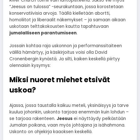
River Church toimii vain lähtöpisteenä. Jakso vie myös
“Jeesus on tulossa” -seurakuntaan, jossa korostetaan
konservatiivisia arvoja. Täällä kielletään abortti,
homoliitot ja liberaalit näkemykset – ja samaan aikaan
uskotaan telttakokousten kautta tapahtuvaan
jumalalliseen parantumiseen
.
Jossain kohtaa raja uskonnon ja performanssitaiteen
välillä hämärtyy, ja käsikirjoitus voisi olla David
Cronenbergin kynästä. Ja silti, kaiken keskellä piirtyy
olennaisin kysymys:
Miksi nuoret miehet etsivät
uskoa?
Ajassa, jossa taustalla kaikuu meteli, yksinäisyys ja tarve
kuulua johonkin, uskonto tarjoaa enemmän kuin lohdun –
se tarjoaa rakenteen.
Jeesus
ei näyttäydy pelkästään
Jumalan poikana, vaan myös johtajana ja isähahmona.
Uskonto on ohjekirja kaaoksen keskellä.