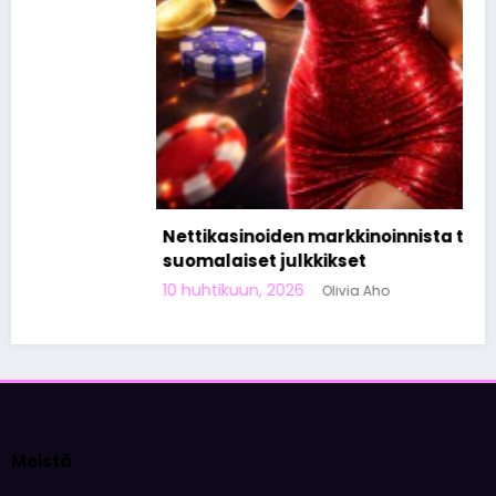
Nettikasinoiden markkinoinnista tunnetut
suomalaiset julkkikset
10 huhtikuun, 2026
Olivia Aho
Meistä