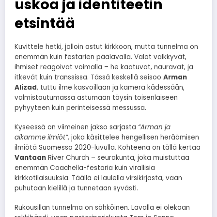
uskoa ja identiteetin
etsintää
Kuvittele hetki, jolloin astut kirkkoon, mutta tunnelma on
enemmän kuin festarien päälavalla. Valot välkkyvät,
ihmiset reagoivat voimalla – he kaatuvat, nauravat, ja
itkevät kuin transsissa. Tässä keskellä seisoo
Arman
Alizad
, tuttu ilme kasvoillaan ja kamera kädessään,
valmistautumassa astumaan täysin toisenlaiseen
pyhyyteen kuin perinteisessä messussa.
Kyseessä on viimeinen jakso sarjasta
“Arman ja
aikamme ilmiöt”
, joka käsittelee hengellisen heräämisen
ilmiötä Suomessa 2020-luvulla. Kohteena on tällä kertaa
Vantaan
River Church – seurakunta, joka muistuttaa
enemmän Coachella-festaria kuin virallisia
kirkkotilaisuuksia. Täällä ei laulella virsikirjasta, vaan
puhutaan kielillä ja tunnetaan syvästi.
Rukousillan tunnelma on sähköinen. Lavalla ei olekaan