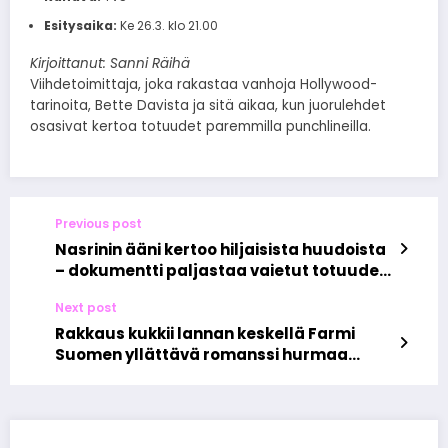
Esitysaika:
Ke 26.3. klo 21.00
Kirjoittanut: Sanni Räihä
Viihdetoimittaja, joka rakastaa vanhoja Hollywood-
tarinoita, Bette Davista ja sitä aikaa, kun juorulehdet
osasivat kertoa totuudet paremmilla punchlineilla.
Previous post
Nasrinin ääni kertoo hiljaisista huudoista
– dokumentti paljastaa vaietut totuudet
ja toivon voiman
Next post
Rakkaus kukkii lannan keskellä Farmi
Suomen yllättävä romanssi hurmaa
katsojat