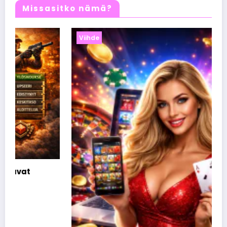
Missasitko nämä?
Viihde