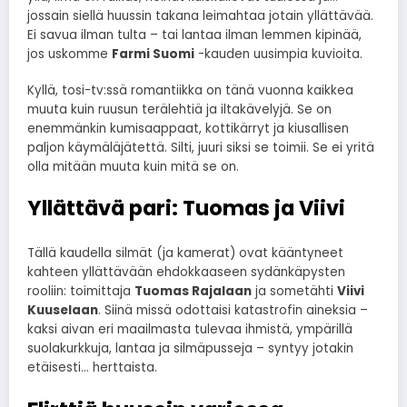
jossain siellä huussin takana leimahtaa jotain yllättävää.
Ei savua ilman tulta – tai lantaa ilman lemmen kipinää,
jos uskomme
Farmi Suomi
-kauden uusimpia kuvioita.
Kyllä, tosi-tv:ssä romantiikka on tänä vuonna kaikkea
muuta kuin ruusun terälehtiä ja iltakävelyjä. Se on
enemmänkin kumisaappaat, kottikärryt ja kiusallisen
paljon käymäläjätettä. Silti, juuri siksi se toimii. Se ei yritä
olla mitään muuta kuin mitä se on.
Yllättävä pari: Tuomas ja Viivi
Tällä kaudella silmät (ja kamerat) ovat kääntyneet
kahteen yllättävään ehdokkaaseen sydänkäpysten
rooliin: toimittaja
Tuomas Rajalaan
ja sometähti
Viivi
Kuuselaan
. Siinä missä odottaisi katastrofin aineksia –
kaksi aivan eri maailmasta tulevaa ihmistä, ympärillä
suolakurkkuja, lantaa ja silmäpusseja – syntyy jotakin
etäisesti… herttaista.