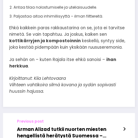
Antaa tilaa nolostumiselle ja uteliaisuudelle.
Paljastaa aitoa inhimillisyyttä – ilman filttereitä.
Ehkä kaikkein paras rakkaustarina on se, jota ei tarvitse
nimetä. Se vain tapahtuu. Ja joskus, kaiken sen
kottikärryjen ja kompostoinnin
keskellä, syntyy side,
joka kestää pidempään kuin yksikään ruususeremonia.
Ja sehän on – kuten Rajala itse ehkä sanoisi –
ihan
herkkua
.
Kirjoittanut: Kiia Lehtovaara
Viihteen vahtikoira silmä kovana ja sydän sopivasti
huussin hajussa.
Previous post
Arman Alizad tutkii nuorten miesten
hengellistä herätystä Suomessa –