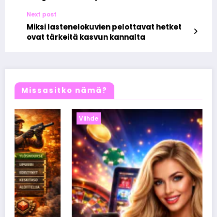
draamaa, uskoa ja identiteetin etsintää
Next post
Miksi lastenelokuvien pelottavat hetket
ovat tärkeitä kasvun kannalta
Missasitko nämä?
Viihde