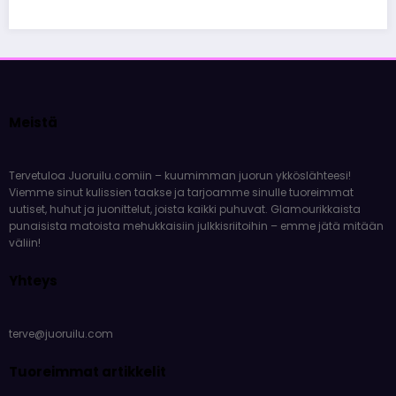
Meistä
Tervetuloa Juoruilu.comiin – kuumimman juorun ykköslähteesi!
Viemme sinut kulissien taakse ja tarjoamme sinulle tuoreimmat
uutiset, huhut ja juonittelut, joista kaikki puhuvat. Glamourikkaista
punaisista matoista mehukkaisiin julkkisriitoihin – emme jätä mitään
väliin!
Yhteys
terve@juoruilu.com
Tuoreimmat artikkelit