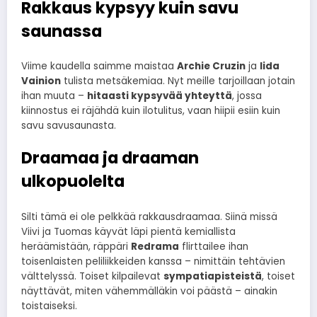
Rakkaus kypsyy kuin savu
saunassa
Viime kaudella saimme maistaa
Archie Cruzin
ja
Iida
Vainion
tulista metsäkemiaa. Nyt meille tarjoillaan jotain
ihan muuta –
hitaasti kypsyvää yhteyttä
, jossa
kiinnostus ei räjähdä kuin ilotulitus, vaan hiipii esiin kuin
savu savusaunasta.
Draamaa ja draaman
ulkopuolelta
Silti tämä ei ole pelkkää rakkausdraamaa. Siinä missä
Viivi ja Tuomas käyvät läpi pientä kemiallista
heräämistään, räppäri
Redrama
flirttailee ihan
toisenlaisten peliliikkeiden kanssa – nimittäin tehtävien
välttelyssä. Toiset kilpailevat
sympatiapisteistä
, toiset
näyttävät, miten vähemmälläkin voi päästä – ainakin
toistaiseksi.