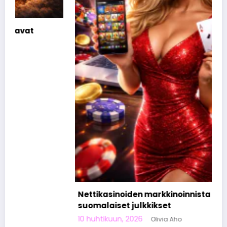
Nettikasinoiden markkinoinnista tunnetut
suomalaiset julkkikset
10 huhtikuun, 2026
Olivia Aho