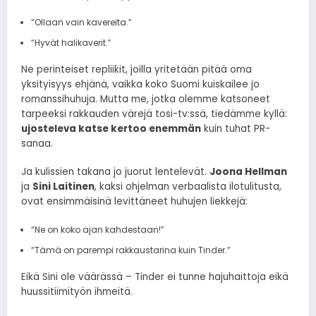
“Ollaan vain kavereita.”
“Hyvät halikaverit.”
Ne perinteiset repliikit, joilla yritetään pitää oma
yksityisyys ehjänä, vaikka koko Suomi kuiskailee jo
romanssihuhuja. Mutta me, jotka olemme katsoneet
tarpeeksi rakkauden värejä tosi-tv:ssä, tiedämme kyllä:
ujosteleva katse kertoo enemmän
kuin tuhat PR-
sanaa.
Ja kulissien takana jo juorut lentelevät.
Joona Hellman
ja
Sini Laitinen
, kaksi ohjelman verbaalista ilotulitusta,
ovat ensimmäisinä levittäneet huhujen liekkejä:
“Ne on koko ajan kahdestaan!”
“Tämä on parempi rakkaustarina kuin Tinder.”
Eikä Sini ole väärässä – Tinder ei tunne hajuhaittoja eikä
huussitiimityön ihmeitä.