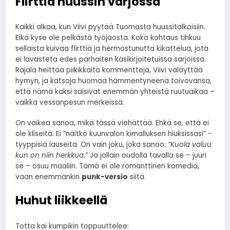
Flirttiä huussin varjossa
Kaikki alkaa, kun Viivi pyytää Tuomasta huussitalkoisiin.
Eikä kyse ole pelkästä työjaosta. Koko kohtaus tihkuu
sellaista kuivaa flirttiä ja hermostunutta kikattelua, jota
ei lavasteta edes parhaiten käsikirjoitetuissa sarjoissa.
Rajala heittää piikikkäitä kommentteja, Viivi väläyttää
hymyn, ja katsoja huomaa hämmentyneenä toivovansa,
että nämä kaksi saisivat enemmän yhteistä ruutuaikaa –
vaikka vessanpesun merkeissä.
On vaikea sanoa, mikä tässä viehättää. Ehkä se, että ei
ole kliseitä. Ei ”näitkö kuunvalon kimalluksen hiuksissasi” -
tyyppisiä lauseita. On vain joku, joka sanoo:
”Kuola valuu
kun on niin herkkua.”
Ja jollain oudolla tavalla se – juuri
se – osuu maaliin. Tämä ei ole romanttinen komedia,
vaan enemmänkin
punk-versio
siitä.
Huhut liikkeellä
Totta kai kumpikin toppuuttelee: