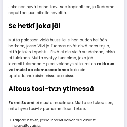
Jokainen hyvä tarina tarvitsee kapinallisen, ja Redrama
naputtaa juuri oikeilla sävelillä.
Se hetki joka jäi
Mutta palataan vielä huussille, siihen oudon hellään
hetkeen, jossa Viivi ja Tuomas eivät ehkä edes tajua,
että jotakin tapahtui. Ehkä ei ole vielä suudelmaa, ehkä
ei tulekaan. Mutta syntyy tunnelma, joka jää
kummittelemaan – pieni välähdys siitä, miten
rakkaus
voi muistaa olemassaolonsa
kaikkein
epätodennäköisimmissä paikoissa.
Aitous tosi-tv:n ytimessä
Farmi Suomi
ei muuta maailmaa. Mutta se tekee sen,
mitä hyvä tosi-tv parhaimmillaan tekee:
Tarjoaa hetken, jossa ihmiset voivat olla oikeasti
haavoittuvaisia.