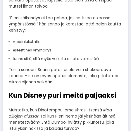
samalla opettavat lapselle, että elämässä on kipua –
muttei ilman toivoa.
“Pieni säikähdys ei tee pahaa, jos se tulee oikeassa
ympäristössä,” hän sanoo ja korostaa, että pelon kautta
kehittyy:
medialukutaito
esteettinen ymmärrys
tunne siitä, että myös vaikeita asioita voi kestää
Toisin sanoen: Scarin petos ei ole vain shokeeraava
käänne – se on myös opetus elämästä, joka piilotetaan
piirrosleijonan selkään.
Kun Disney puri meitä paljaaksi
Muistatko, kun Dinotemppu-emo uhrasi itsensä
Maa
aikojen alussa
? Tai kun Pieni Nemo jäi yksinään äitinsä
menetettyään? Entä Dumbo, hylätty pikkunorsu, joka
istui yksin häkissä ja kaipasi turvaa?