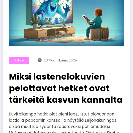
Viihde
28 Maaliskuun, 2025
Miksi lastenelokuvien
pelottavat hetket ovat
tärkeitä kasvun kannalta
Kuvitellaanpa hetki: olet pieni lapsi, istut olohuoneen
lattialla popcornin kanssa, ja näytöllä Leijonakuningas
alkaa muuttua sydäntä raastavaksi pohjamudaksi
Mufasan pudotessa alas jyrkänteeltä. ”Äiti, miksi Simba