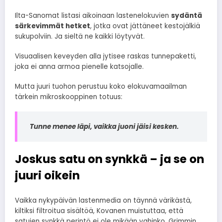
Ilta-Sanomat listasi aikoinaan lastenelokuvien
sydäntä
särkevimmät hetket
, jotka ovat jättäneet kestojälkiä
sukupolviin. Ja sieltä ne kaikki löytyvät.
Visuaalisen keveyden alla jytisee raskas tunnepaketti,
joka ei anna armoa pienelle katsojalle.
Mutta juuri tuohon perustuu koko elokuvamaailman
tärkein mikroskooppinen totuus:
Tunne menee läpi, vaikka juoni jäisi kesken.
Joskus satu on synkkä – ja se on
juuri oikein
Vaikka nykypäivän lastenmedia on täynnä värikästä,
kiltiksi filtroitua sisältöä, Kovanen muistuttaa, että
satujen synkkä perintö ei ole mikään vahinko. Grimmin