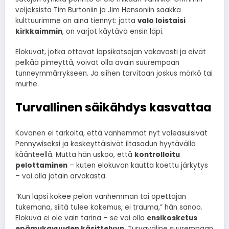
veljeksistä Tim Burtoniin ja Jim Hensoniin saakka
kulttuurimme on aina tiennyt: jotta
valo loistaisi
kirkkaimmin
, on varjot käytävä ensin läpi.
Elokuvat, jotka ottavat lapsikatsojan vakavasti ja eivät
pelkää pimeyttä, voivat olla avain suurempaan
tunneymmärrykseen. Ja siihen tarvitaan joskus mörkö tai
murhe.
Turvallinen säikähdys kasvattaa
Kovanen ei tarkoita, että vanhemmat nyt valeasuisivat
Pennywiseksi ja keskeyttäisivät iltasadun hyytävällä
käänteellä. Mutta hän uskoo, että
kontrolloitu
pelottaminen
– kuten elokuvan kautta koettu järkytys
– voi olla jotain arvokasta.
“Kun lapsi kokee pelon vanhemman tai opettajan
tukemana, siitä tulee kokemus, ei trauma,” hän sanoo.
Elokuva ei ole vain tarina – se voi olla
ensikosketus
epämukavuuden käsittelyyn
. Turvaväline suurempaan