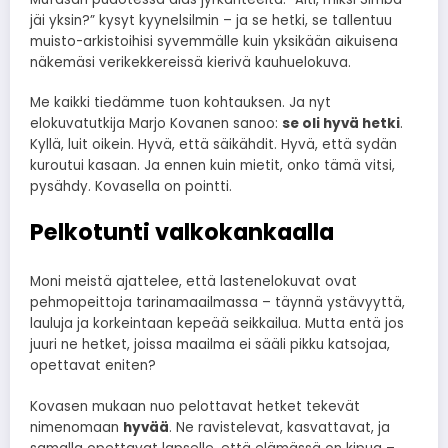
jäi yksin?” kysyt kyynelsilmin – ja se hetki, se tallentuu
muisto-arkistoihisi syvemmälle kuin yksikään aikuisena
näkemäsi verikekkereissä kierivä kauhuelokuva.
Me kaikki tiedämme tuon kohtauksen. Ja nyt
elokuvatutkija Marjo Kovanen sanoo:
se oli hyvä hetki
.
Kyllä, luit oikein. Hyvä, että säikähdit. Hyvä, että sydän
kuroutui kasaan. Ja ennen kuin mietit, onko tämä vitsi,
pysähdy. Kovasella on pointti.
Pelkotunti valkokankaalla
Moni meistä ajattelee, että lastenelokuvat ovat
pehmopeittoja tarinamaailmassa – täynnä ystävyyttä,
lauluja ja korkeintaan kepeää seikkailua. Mutta entä jos
juuri ne hetket, joissa maailma ei sääli pikku katsojaa,
opettavat eniten?
Kovasen mukaan nuo pelottavat hetket tekevät
nimenomaan
hyvää
. Ne ravistelevat, kasvattavat, ja