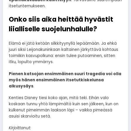
itsetuntemukseen.
Onko siis aika heittää hyvästit
liialliselle suojelunhalulle?
Elämä ei jätä ketään silkkityynyllä lepäämään. Ja ehkä
juuri siksi Leijonakuninkaan kaltainen järkyttävä kohtaus
toimiikin kasvupolkuna: ensin tulee putoaminen, sitten
itku, lopulta ymmärrys.
Pienen katsojan ensimmäinen suuri tragedia voi olla
myös hänen ensimmäinen itsetutkiskelunsa
alkusysäys
.
Kenties Disney tiesi koko ajan, mitä teki. Eihän valo
koskaan tunnu yhtä lämpimältä kuin sen jälkeen, kun on
kulkenut pimeimmän laakson läpi – vaikka pimeässä
asuisi skarvioitu setä.
Kirjoittanut: