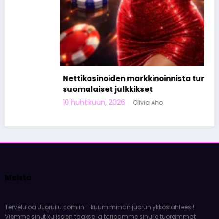
Nettikasinoiden markkinoinnista tunnetut
suomalaiset julkkikset
10 huhtikuun, 2026
Olivia Aho
Meistä
Tervetuloa Juoruilu.comiin – kuumimman juorun ykköslähteesi!
Viemme sinut kulissien taakse ja tarjoamme sinulle tuoreimmat