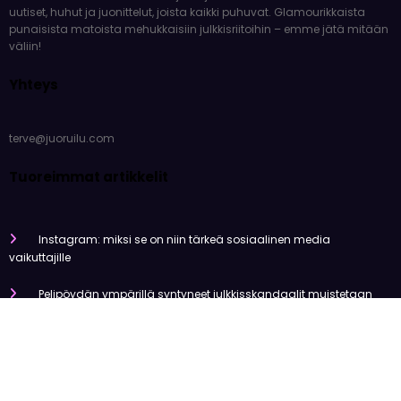
uutiset, huhut ja juonittelut, joista kaikki puhuvat. Glamourikkaista
punaisista matoista mehukkaisiin julkkisriitoihin – emme jätä mitään
väliin!
Yhteys
terve@juoruilu.com
Tuoreimmat artikkelit
Instagram: miksi se on niin tärkeä sosiaalinen media
vaikuttajille
Pelipöydän ympärillä syntyneet julkkisskandaalit muistetaan
vuosia
Mitä tapahtui Käärijän kasinoyhteistyölle?
Miten pelaaminen kilpailee muiden viihdemuotojen kanssa