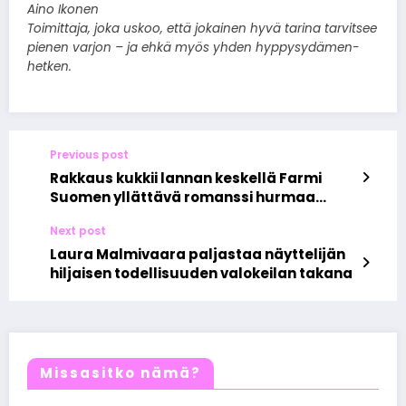
Aino Ikonen
Toimittaja, joka uskoo, että jokainen hyvä tarina tarvitsee
pienen varjon – ja ehkä myös yhden hyppysydämen-
hetken.
Previous post
Rakkaus kukkii lannan keskellä Farmi
Suomen yllättävä romanssi hurmaa
katsojat
Next post
Laura Malmivaara paljastaa näyttelijän
hiljaisen todellisuuden valokeilan takana
Missasitko nämä?