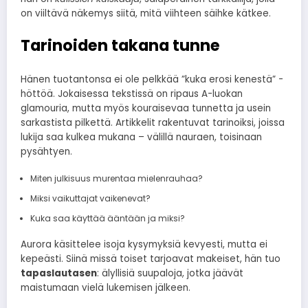
on viiltävä näkemys siitä, mitä viihteen säihke kätkee.
Tarinoiden takana tunne
Hänen tuotantonsa ei ole pelkkää ”kuka erosi kenestä” -
höttöä. Jokaisessa tekstissä on ripaus A-luokan
glamouria, mutta myös kouraisevaa tunnetta ja usein
sarkastista pilkettä. Artikkelit rakentuvat tarinoiksi, joissa
lukija saa kulkea mukana – välillä nauraen, toisinaan
pysähtyen.
Miten julkisuus murentaa mielenrauhaa?
Miksi vaikuttajat vaikenevat?
Kuka saa käyttää ääntään ja miksi?
Aurora käsittelee isoja kysymyksiä kevyesti, mutta ei
kepeästi. Siinä missä toiset tarjoavat makeiset, hän tuo
tapaslautasen
: älyllisiä suupaloja, jotka jäävät
maistumaan vielä lukemisen jälkeen.