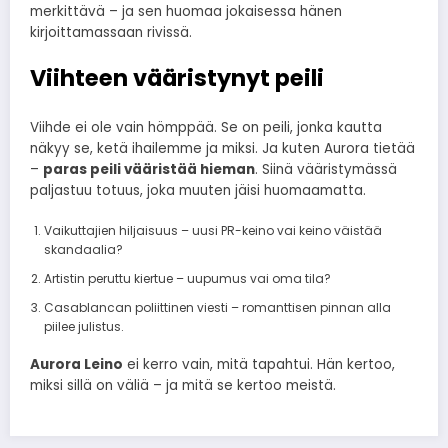
merkittävä – ja sen huomaa jokaisessa hänen
kirjoittamassaan rivissä.
Viihteen vääristynyt peili
Viihde ei ole vain hömppää. Se on peili, jonka kautta
näkyy se, ketä ihailemme ja miksi. Ja kuten Aurora tietää
–
paras peili vääristää hieman
. Siinä vääristymässä
paljastuu totuus, joka muuten jäisi huomaamatta.
Vaikuttajien hiljaisuus – uusi PR-keino vai keino väistää
skandaalia?
Artistin peruttu kiertue – uupumus vai oma tila?
Casablancan poliittinen viesti – romanttisen pinnan alla
piilee julistus.
Aurora Leino
ei kerro vain, mitä tapahtui. Hän kertoo,
miksi sillä on väliä – ja mitä se kertoo meistä.