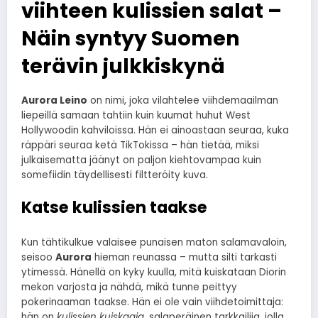
viihteen kulissien salat –
Näin syntyy Suomen
terävin julkkiskynä
Aurora Leino
on nimi, joka vilahtelee viihdemaailman
liepeillä samaan tahtiin kuin kuumat huhut West
Hollywoodin kahviloissa. Hän ei ainoastaan seuraa, kuka
räppäri seuraa ketä TikTokissa – hän tietää, miksi
julkaisematta jäänyt on paljon kiehtovampaa kuin
somefiidin täydellisesti filtteröity kuva.
Katse kulissien taakse
Kun tähtikulkue valaisee punaisen maton salamavaloin,
seisoo
Aurora
hieman reunassa – mutta silti tarkasti
ytimessä. Hänellä on kyky kuulla, mitä kuiskataan Diorin
mekon varjosta ja nähdä, mikä tunne peittyy
pokerinaaman taakse. Hän ei ole vain viihdetoimittaja:
hän on
kulissien kuiskaaja
, salaperäinen tarkkailija, jolla