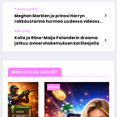
Previous post
Meghan Marklen ja prinssi Harryn
rakkaustarina hurmaa uudessa videossa
kuin Hollywood-elokuva
Next post
Kalle ja Riina-Maija Palanderin draama
jatkuu avioerohakemuksen karilleajolla
Missasitko nämä?
Viihde