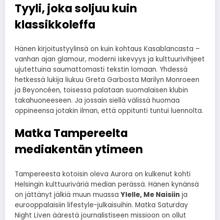
Tyyli, joka soljuu kuin
klassikkoleffa
Hänen kirjoitustyylinsä on kuin kohtaus Kasablancasta –
vanhan ajan glamour, moderni iskevyys ja kulttuurivihjeet
ujutettuina saumattomasti tekstin lomaan. Yhdessä
hetkessä lukija liukuu Greta Garbosta Marilyn Monroeen
ja Beyoncéen, toisessa palataan suomalaisen klubin
takahuoneeseen. Ja jossain siellä välissä huomaa
oppineensa jotakin ilman, että oppitunti tuntui luennolta.
Matka Tampereelta
mediakentän ytimeen
Tampereesta kotoisin oleva Aurora on kulkenut kohti
Helsingin kulttuuriväriä median perässä. Hänen kynänsä
on jättänyt jälkiä muun muassa
Ylelle, Me Naisiin
ja
eurooppalaisiin lifestyle-julkaisuihin. Matka Saturday
Night Liven äärestä journalistiseen missioon on ollut