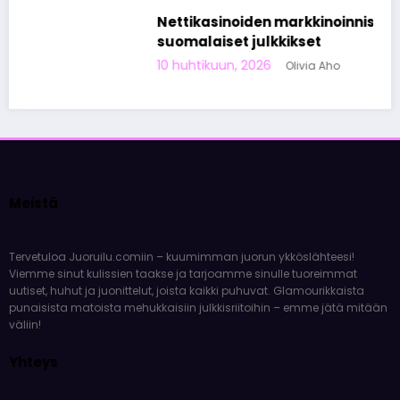
Nettikasinoiden markkinoinnista tunnetut
suomalaiset julkkikset
10 huhtikuun, 2026
Olivia Aho
Meistä
Tervetuloa Juoruilu.comiin – kuumimman juorun ykköslähteesi!
Viemme sinut kulissien taakse ja tarjoamme sinulle tuoreimmat
uutiset, huhut ja juonittelut, joista kaikki puhuvat. Glamourikkaista
punaisista matoista mehukkaisiin julkkisriitoihin – emme jätä mitään
väliin!
Yhteys