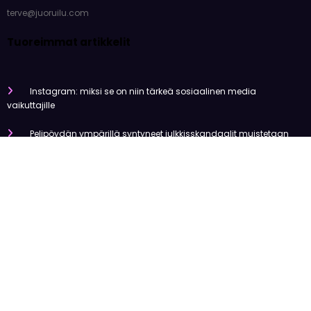
terve@juoruilu.com
Tuoreimmat artikkelit
Instagram: miksi se on niin tärkeä sosiaalinen media
vaikuttajille
Pelipöydän ympärillä syntyneet julkkisskandaalit muistetaan
vuosia
Mitä tapahtui Käärijän kasinoyhteistyölle?
Miten pelaaminen kilpailee muiden viihdemuotojen kanssa
Miksi suomalaiset ovat niin pakkomielteisiä nettiviihteestä?
Olemme tehneet tutkimusta