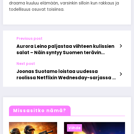
draama kuuluu elämään, varsinkin silloin kun rakkaus ja
todellisuus osuvat toisiinsa.
Previous post
Aurora Leino paljastaa viihteen kulissien
salat – Näin syntyy Suomen terävin
julkkiskynä
Next post
Joonas Suotamo loistaa uudessa
roolissa Netflixin Wednesday-sarjassa –
suomalainen Lurkk hurmaa
hiljaisuudellaan
Missasitko nämä?
Viihde