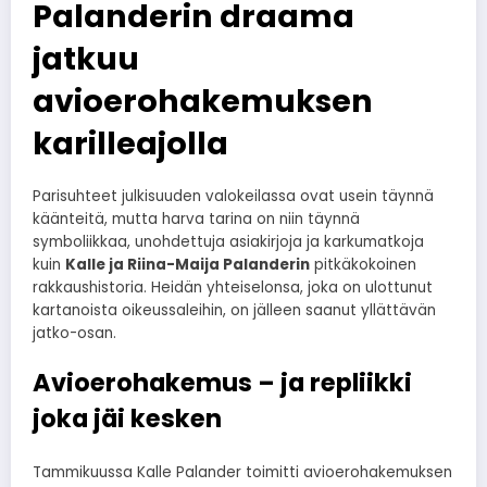
Palanderin draama
jatkuu
avioerohakemuksen
karilleajolla
Parisuhteet julkisuuden valokeilassa ovat usein täynnä
käänteitä, mutta harva tarina on niin täynnä
symboliikkaa, unohdettuja asiakirjoja ja karkumatkoja
kuin
Kalle ja Riina-Maija Palanderin
pitkäkokoinen
rakkaushistoria. Heidän yhteiselonsa, joka on ulottunut
kartanoista oikeussaleihin, on jälleen saanut yllättävän
jatko-osan.
Avioerohakemus – ja repliikki
joka jäi kesken
Tammikuussa Kalle Palander toimitti avioerohakemuksen