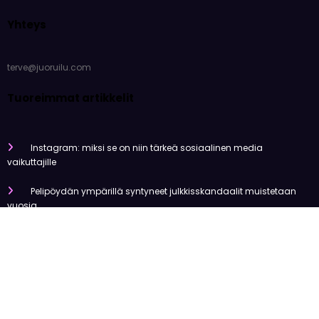
väliin!
Yhteys
terve@juoruilu.com
Tuoreimmat artikkelit
Instagram: miksi se on niin tärkeä sosiaalinen media
vaikuttajille
Pelipöydän ympärillä syntyneet julkkisskandaalit muistetaan
vuosia
Mitä tapahtui Käärijän kasinoyhteistyölle?
Miten pelaaminen kilpailee muiden viihdemuotojen kanssa
Miksi suomalaiset ovat niin pakkomielteisiä nettiviihteestä?