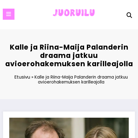
Skip
to
content
Kalle ja Riina-Maija Palanderin
draama jatkuu
avioerohakemuksen karilleajolla
Etusivu
»
Kalle ja Riina-Maija Palanderin draama jatkuu
avioerohakemuksen karilleajolla