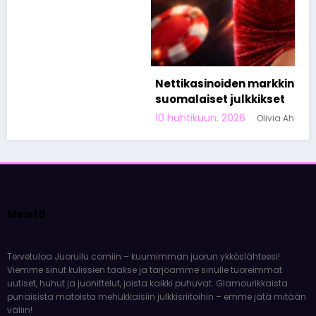
Nettikasinoiden markkinoinnista tunnetut
suomalaiset julkkikset
10 huhtikuun, 2026
Olivia Aho
Meistä
Tervetuloa Juoruilu.comiin – kuumimman juorun ykköslähteesi!
Viemme sinut kulissien taakse ja tarjoamme sinulle tuoreimmat
uutiset, huhut ja juonittelut, joista kaikki puhuvat. Glamourikkaista
punaisista matoista mehukkaisiin julkkisriitoihin – emme jätä mitään