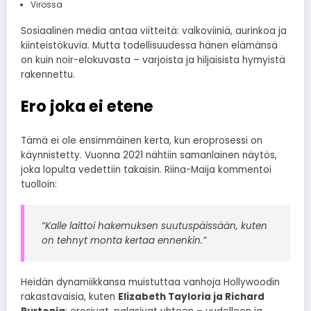
Virossa
Sosiaalinen media antaa viitteitä: valkoviiniä, aurinkoa ja
kiinteistökuvia. Mutta todellisuudessa hänen elämänsä
on kuin noir-elokuvasta – varjoista ja hiljaisista hymyistä
rakennettu.
Ero joka ei etene
Tämä ei ole ensimmäinen kerta, kun eroprosessi on
käynnistetty. Vuonna 2021 nähtiin samanlainen näytös,
joka lopulta vedettiin takaisin. Riina-Maija kommentoi
tuolloin:
“Kalle laittoi hakemuksen suutuspäissään, kuten
on tehnyt monta kertaa ennenkin.”
Heidän dynamiikkansa muistuttaa vanhoja Hollywoodin
rakastavaisia, kuten
Elizabeth Tayloria ja Richard