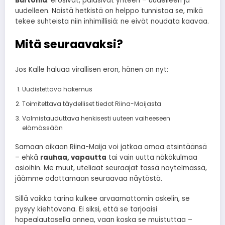
Burtonia
: erosivat, palasivat yhteen – uudelleen ja
uudelleen. Näistä hetkistä on helppo tunnistaa se, mikä
tekee suhteista niin inhimillisiä: ne eivät noudata kaavaa.
Mitä seuraavaksi?
Jos Kalle haluaa virallisen eron, hänen on nyt:
Uudistettava hakemus
Toimitettava täydelliset tiedot Riina-Maijasta
Valmistauduttava henkisesti uuteen vaiheeseen
elämässään
Samaan aikaan Riina-Maija voi jatkaa omaa etsintäänsä
– ehkä
rauhaa, vapautta
tai vain uutta näkökulmaa
asioihin. Me muut, uteliaat seuraajat tässä näytelmässä,
jäämme odottamaan seuraavaa näytöstä.
Sillä vaikka tarina kulkee arvaamattomin askelin, se
pysyy kiehtovana. Ei siksi, että se tarjoaisi
hopealautasella onnea, vaan koska se muistuttaa –