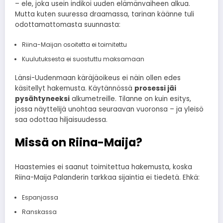
– ele, joka usein indikoi uuden elämänvaiheen alkua.
Mutta kuten suuressa draamassa, tarinan käänne tuli
odottamattomasta suunnasta:
Riina-Maijan osoitetta ei toimitettu
Kuulutuksesta ei suostuttu maksamaan
Länsi-Uudenmaan käräjäoikeus ei näin ollen edes
käsitellyt hakemusta. Käytännössä
prosessi jäi
pysähtyneeksi
alkumetreille. Tilanne on kuin esitys,
jossa näyttelijä unohtaa seuraavan vuoronsa – ja yleisö
saa odottaa hiljaisuudessa.
Missä on Riina-Maija?
Haastemies ei saanut toimitettua hakemusta, koska
Riina-Maija Palanderin tarkkaa sijaintia ei tiedetä. Ehkä:
Espanjassa
Ranskassa