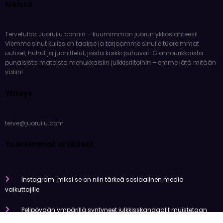
Meistä
Tervetuloa Juoruilu.comiin – kuumimman juorun ykköslähteesi!
Viemme sinut kulissien taakse ja tarjoamme sinulle tuoreimmat
uutiset, huhut ja juonittelut, joista kaikki puhuvat. Glamourikkaista
punaisista matoista mehukkaisiin julkkisriitoihin – emme jätä mitään
väliin!
Yhteys
terve@juoruilu.com
Tuoreimmat artikkelit
Instagram: miksi se on niin tärkeä sosiaalinen media
vaikuttajille
Pelipöydän ympärillä syntyneet julkkisskandaalit muistetaan
vuosia