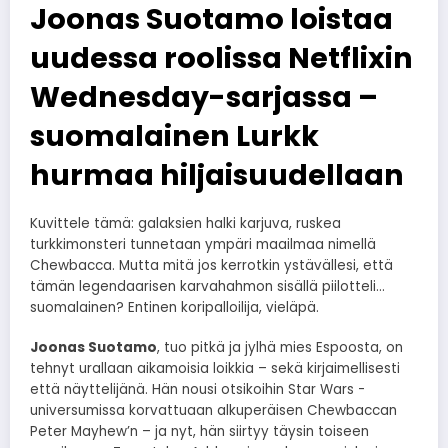
Joonas Suotamo loistaa
uudessa roolissa Netflixin
Wednesday-sarjassa –
suomalainen Lurkk
hurmaa hiljaisuudellaan
Kuvittele tämä: galaksien halki karjuva, ruskea
turkkimonsteri tunnetaan ympäri maailmaa nimellä
Chewbacca. Mutta mitä jos kerrotkin ystävällesi, että
tämän legendaarisen karvahahmon sisällä piilotteli…
suomalainen? Entinen koripalloilija, vieläpä.
Joonas Suotamo
, tuo pitkä ja jylhä mies Espoosta, on
tehnyt urallaan aikamoisia loikkia – sekä kirjaimellisesti
että näyttelijänä. Hän nousi otsikoihin Star Wars -
universumissa korvattuaan alkuperäisen Chewbaccan
Peter Mayhew’n – ja nyt, hän siirtyy täysin toiseen