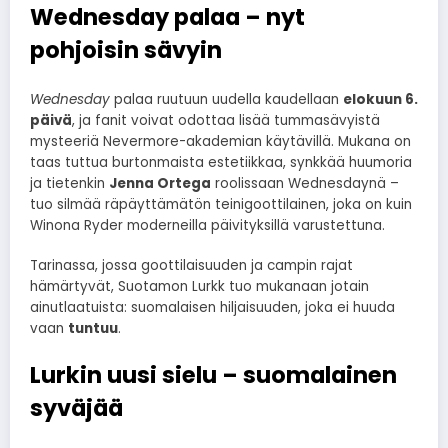
Wednesday palaa – nyt
pohjoisin sävyin
Wednesday
palaa ruutuun uudella kaudellaan
elokuun 6.
päivä
, ja fanit voivat odottaa lisää tummasävyistä
mysteeriä Nevermore-akademian käytävillä. Mukana on
taas tuttua burtonmaista estetiikkaa, synkkää huumoria
ja tietenkin
Jenna Ortega
roolissaan Wednesdaynä –
tuo silmää räpäyttämätön teinigoottilainen, joka on kuin
Winona Ryder moderneilla päivityksillä varustettuna.
Tarinassa, jossa goottilaisuuden ja campin rajat
hämärtyvät, Suotamon Lurkk tuo mukanaan jotain
ainutlaatuista: suomalaisen hiljaisuuden, joka ei huuda
vaan
tuntuu
.
Lurkin uusi sielu – suomalainen
syväjää