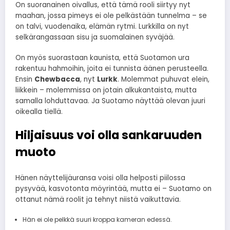
On suoranainen oivallus, että tämä rooli siirtyy nyt
maahan, jossa pimeys ei ole pelkästään tunnelma – se
on talvi, vuodenaika, elämän rytmi. Lurkkilla on nyt
selkärangassaan sisu ja suomalainen syväjää.
On myös suorastaan kaunista, että Suotamon ura
rakentuu hahmoihin, joita ei tunnista äänen perusteella.
Ensin
Chewbacca
, nyt
Lurkk
. Molemmat puhuvat elein,
liikkein – molemmissa on jotain alkukantaista, mutta
samalla lohduttavaa. Ja Suotamo näyttää olevan juuri
oikealla tiellä.
Hiljaisuus voi olla sankaruuden
muoto
Hänen näyttelijäuransa voisi olla helposti piilossa
pysyvää, kasvotonta möyrintää, mutta ei – Suotamo on
ottanut nämä roolit ja tehnyt niistä vaikuttavia.
Hän ei ole pelkkä suuri kroppa kameran edessä.