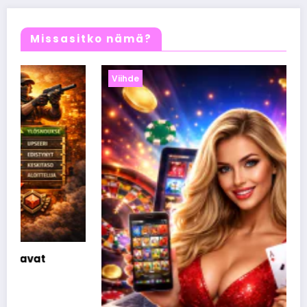
Missasitko nämä?
Viihde