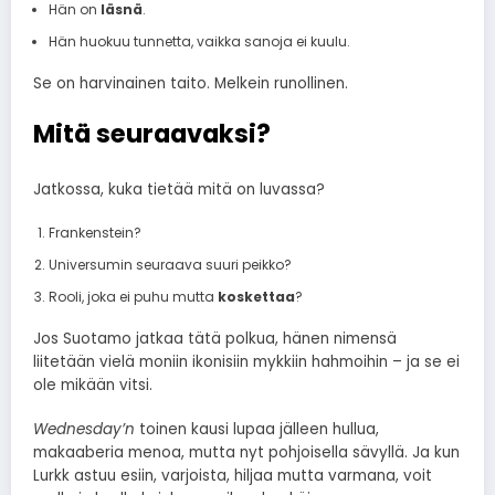
Hän on
läsnä
.
Hän huokuu tunnetta, vaikka sanoja ei kuulu.
Se on harvinainen taito. Melkein runollinen.
Mitä seuraavaksi?
Jatkossa, kuka tietää mitä on luvassa?
Frankenstein?
Universumin seuraava suuri peikko?
Rooli, joka ei puhu mutta
koskettaa
?
Jos Suotamo jatkaa tätä polkua, hänen nimensä
liitetään vielä moniin ikonisiin mykkiin hahmoihin – ja se ei
ole mikään vitsi.
Wednesday’n
toinen kausi lupaa jälleen hullua,
makaaberia menoa, mutta nyt pohjoisella sävyllä. Ja kun
Lurkk astuu esiin, varjoista, hiljaa mutta varmana, voit