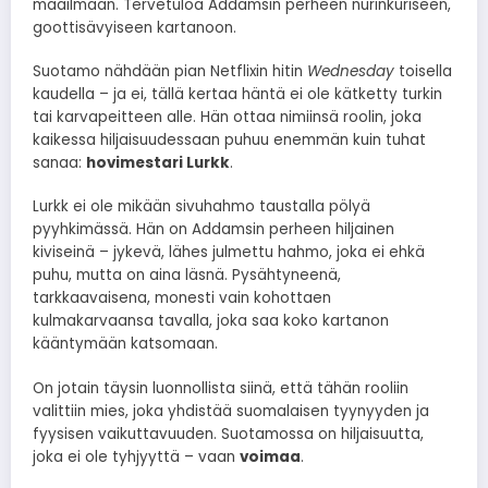
maailmaan. Tervetuloa Addamsin perheen nurinkuriseen,
goottisävyiseen kartanoon.
Suotamo nähdään pian Netflixin hitin
Wednesday
toisella
kaudella – ja ei, tällä kertaa häntä ei ole kätketty turkin
tai karvapeitteen alle. Hän ottaa nimiinsä roolin, joka
kaikessa hiljaisuudessaan puhuu enemmän kuin tuhat
sanaa:
hovimestari Lurkk
.
Lurkk ei ole mikään sivuhahmo taustalla pölyä
pyyhkimässä. Hän on Addamsin perheen hiljainen
kiviseinä – jykevä, lähes julmettu hahmo, joka ei ehkä
puhu, mutta on aina läsnä. Pysähtyneenä,
tarkkaavaisena, monesti vain kohottaen
kulmakarvaansa tavalla, joka saa koko kartanon
kääntymään katsomaan.
On jotain täysin luonnollista siinä, että tähän rooliin
valittiin mies, joka yhdistää suomalaisen tyynyyden ja
fyysisen vaikuttavuuden. Suotamossa on hiljaisuutta,
joka ei ole tyhjyyttä – vaan
voimaa
.