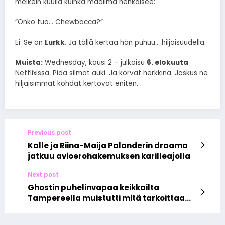
melkein kuulla kuinka maailma henkäisee:
”Onko tuo… Chewbacca?”
Ei. Se on
Lurkk
. Ja tällä kertaa hän puhuu… hiljaisuudella.
Muista:
Wednesday, kausi 2 – julkaisu
6. elokuuta
Netflixissä. Pidä silmät auki. Ja korvat herkkinä. Joskus ne
hiljaisimmat kohdat kertovat eniten.
Previous post
Kalle ja Riina-Maija Palanderin draama
jatkuu avioerohakemuksen karilleajolla
Next post
Ghostin puhelinvapaa keikkailta
Tampereella muistutti mitä tarkoittaa
elää hetkessä