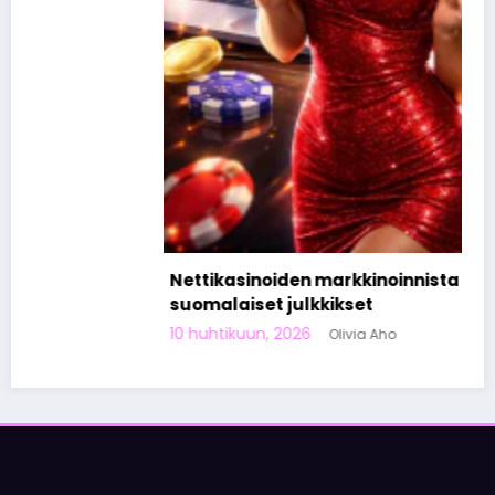
Nettikasinoiden markkinoinnista tunnetut
suomalaiset julkkikset
10 huhtikuun, 2026
Olivia Aho