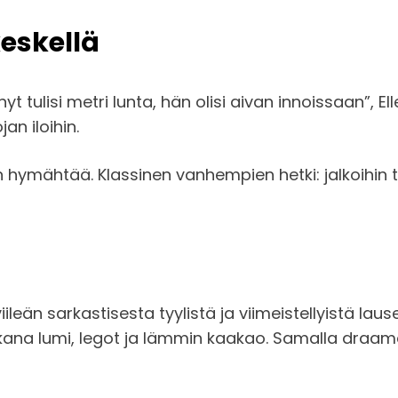
eskellä
 tulisi metri lunta, hän olisi aivan innoissaan”, El
an iloihin.
än hymähtää. Klassinen vanhempien hetki: jalkoihin
leän sarkastisesta tyylistä ja viimeistellyistä la
mukana lumi, legot ja lämmin kaakao. Samalla draa