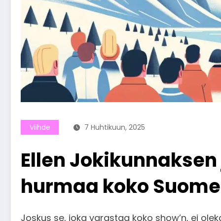
Viihde
7 Huhtikuun, 2025
Ellen Jokikunnaksen 
hurmaa koko Suomen
Joskus se, joka varastaa koko show’n, ei ole