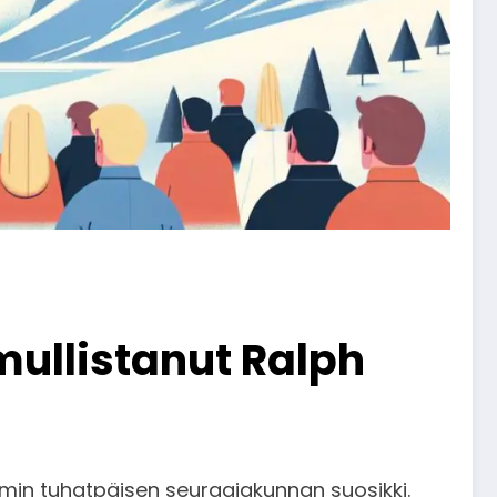
mullistanut Ralph
amin tuhatpäisen seuraajakunnan suosikki.