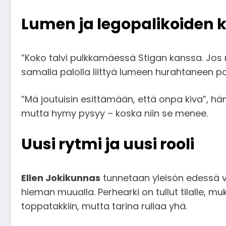
Lumen ja legopalikoiden k
”Koko talvi pulkkamäessä Stigan kanssa. Jos nyt
samalla palolla liittyä lumeen hurahtaneen poj
”Mä joutuisin esittämään, että onpa kiva”, h
mutta hymy pysyy – koska niin se menee.
Uusi rytmi ja uusi rooli
Ellen Jokikunnas
tunnetaan yleisön edessä vii
hieman muualla. Perhearki on tullut tilalle, 
toppatakkiin, mutta tarina rullaa yhä.