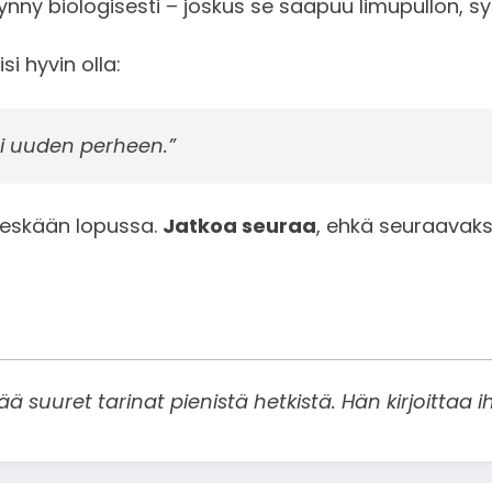
synny biologisesti – joskus se saapuu limupullon, 
si hyvin olla:
loi uuden perheen.”
äheskään lopussa.
Jatkoa seuraa
, ehkä seuraavaks
 suuret tarinat pienistä hetkistä. Hän kirjoittaa ih