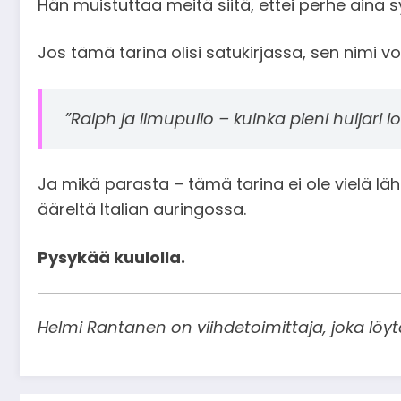
Hän muistuttaa meitä siitä, ettei perhe aina 
Jos tämä tarina olisi satukirjassa, sen nimi voi
”Ralph ja limupullo – kuinka pieni huijari 
Ja mikä parasta – tämä tarina ei ole vielä l
ääreltä Italian auringossa.
Pysykää kuulolla.
Helmi Rantanen on viihdetoimittaja, joka löytää