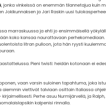
ä
, jonka vinkeissä on enemmän tilannetajua kuin mo
Ellen Jokikunnaksen ja Jari Raskin uusi tulokaspe
ssa marraskuussa ja ehti jo ensimmäisellä yökyläl
sisään koko kansaa naurattavaan perhekomediaan. 
lentoista litran pulloon, jota hän ryysti kuulemma 
ouraan.
aastattelussa. Pieni twisti: heidän kotonaan ei ede
kepponen, vaan varsin suloinen tapahtuma, joka ist
jotka aiemmin viettivät talviaan osittain Italiassa oh
rjaimellisesti. Perhe asuu Nurmijärvellä, ja Ralph, j
omalaislapsikin kalpenisi rinnalla.