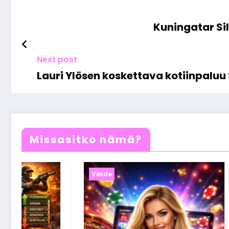
Kuningatar Sil
Next post
Lauri Ylösen koskettava kotiinpaluu
Missasitko nämä?
Viihde