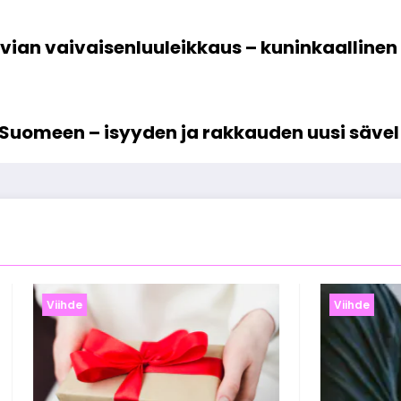
vian vaivaisenluuleikkaus – kuninkaallinen 
 Suomeen – isyyden ja rakkauden uusi sävel
Viihde
Viihde