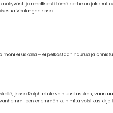
 näkyvästi ja rehellisesti tämä perhe on jakanut 
taisessa Venla-gaalassa.
ä moni ei uskalla – ei pelkästään naurua ja onnistu
skellä, jossa Ralph ei ole vain uusi asukas, vaan
uu
anhemmilleen enemmän kuin mitä voisi käsikirjoitu