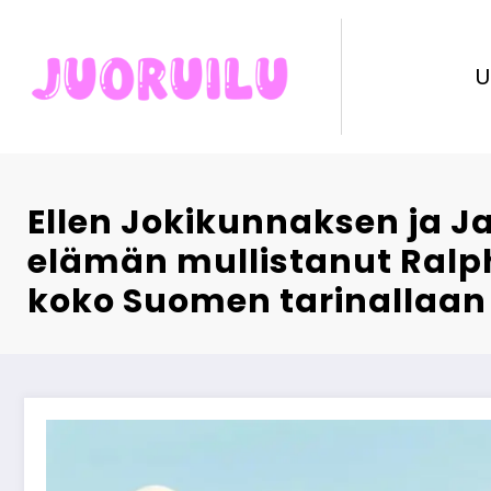
Skip
to
content
U
Ellen Jokikunnaksen ja Ja
elämän mullistanut Ral
koko Suomen tarinallaan