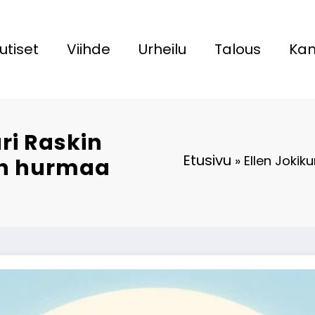
utiset
Viihde
Urheilu
Talous
Kan
ri Raskin
Etusivu
»
Ellen Jokik
ph hurmaa