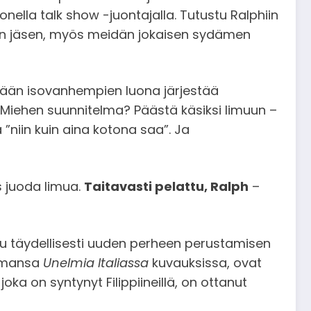
nella talk show -juontajalla. Tutustu Ralphiin
rheen jäsen, myös meidän jokaisen sydämen
lään isovanhempien luona järjestää
Miehen suunnitelma? Päästä käsiksi limuun –
”niin kuin aina kotona saa”. Ja
s juoda limua.
Taitavasti pelattu, Ralph
–
uu täydellisesti uuden perheen perustamisen
jelmansa
Unelmia Italiassa
kuvauksissa, ovat
oka on syntynyt Filippiineillä, on ottanut