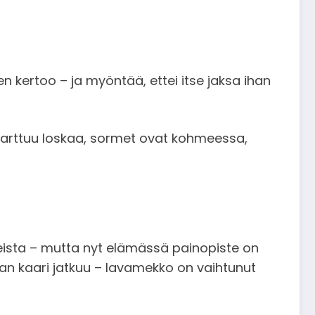
len kertoo – ja myöntää, ettei itse jaksa ihan
 tarttuu loskaa, sormet ovat kohmeessa,
useista – mutta nyt elämässä painopiste on
man kaari jatkuu – lavamekko on vaihtunut