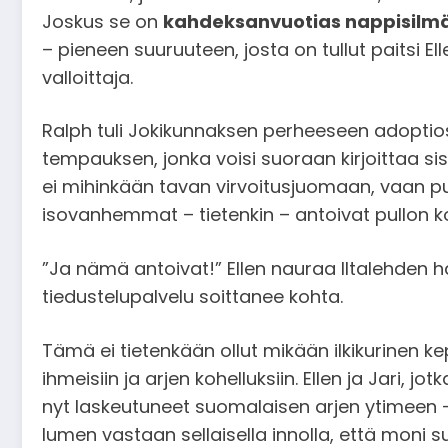
Joskus se on
kahdeksanvuotias nappisilm
– pieneen suuruuteen, josta on tullut paitsi 
valloittaja.
Ralph tuli Jokikunnaksen perheeseen adoptio
tempauksen, jonka voisi suoraan kirjoittaa 
ei mihinkään tavan virvoitusjuomaan, vaan puo
isovanhemmat – tietenkin – antoivat pullon k
”Ja nämä antoivat!” Ellen nauraa Iltalehden h
tiedustelupalvelu soittanee kohta.
Tämä ei tietenkään ollut mikään ilkikurinen 
ihmeisiin ja arjen kohelluksiin. Ellen ja Jari, 
nyt laskeutuneet suomalaisen arjen ytimeen – ki
lumen vastaan sellaisella innolla, että moni su