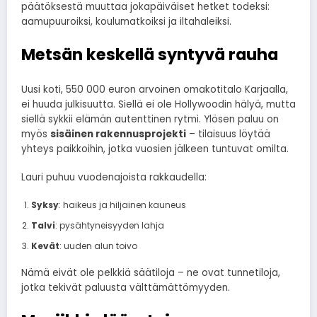
päätöksestä muuttaa jokapäiväiset hetket todeksi:
aamupuuroiksi, koulumatkoiksi ja iltahaleiksi.
Metsän keskellä syntyvä rauha
Uusi koti, 550 000 euron arvoinen omakotitalo Karjaalla,
ei huuda julkisuutta. Siellä ei ole Hollywoodin hälyä, mutta
siellä sykkii elämän autenttinen rytmi. Ylösen paluu on
myös
sisäinen rakennusprojekti
– tilaisuus löytää
yhteys paikkoihin, jotka vuosien jälkeen tuntuvat omilta.
Lauri puhuu vuodenajoista rakkaudella:
Syksy
: haikeus ja hiljainen kauneus
Talvi
: pysähtyneisyyden lahja
Kevät
: uuden alun toivo
Nämä eivät ole pelkkiä säätiloja – ne ovat tunnetiloja,
jotka tekivät paluusta välttämättömyyden.