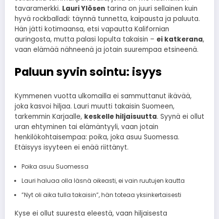
tavaramerkki.
Lauri Ylösen
tarina on juuri sellainen kuin
hyvä rockballadi: täynnä tunnetta, kaipausta ja paluuta.
Hän jätti kotimaansa, etsi vapautta Kalifornian
auringosta, mutta palasi lopulta takaisin –
ei katkerana
,
vaan elämää nähneenä ja jotain suurempaa etsineenä.
Paluun syvin sointu: isyys
Kymmenen vuotta ulkomailla ei sammuttanut ikävää,
joka kasvoi hiljaa. Lauri muutti takaisin Suomeen,
tarkemmin Karjaalle,
keskelle hiljaisuutta
. Syynä ei ollut
uran ehtyminen tai elämäntyyli, vaan jotain
henkilökohtaisempaa: poika, joka asuu Suomessa.
Etäisyys isyyteen ei enää riittänyt.
Poika asuu Suomessa
Lauri haluaa olla läsnä oikeasti, ei vain ruutujen kautta
”Nyt oli aika tulla takaisin”, hän toteaa yksinkertaisesti
Kyse ei ollut suuresta eleestä, vaan hiljaisesta