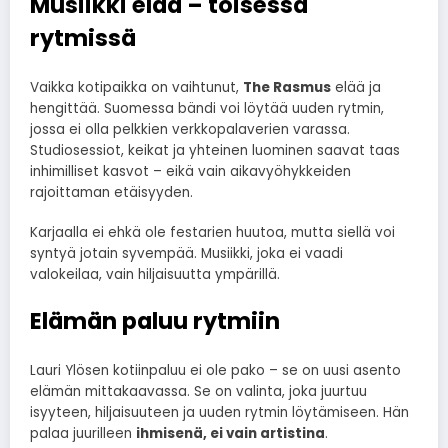
Musiikki elää – toisessa
rytmissä
Vaikka kotipaikka on vaihtunut,
The Rasmus
elää ja
hengittää. Suomessa bändi voi löytää uuden rytmin,
jossa ei olla pelkkien verkkopalaverien varassa.
Studiosessiot, keikat ja yhteinen luominen saavat taas
inhimilliset kasvot – eikä vain aikavyöhykkeiden
rajoittaman etäisyyden.
Karjaalla ei ehkä ole festarien huutoa, mutta siellä voi
syntyä jotain syvempää. Musiikki, joka ei vaadi
valokeilaa, vain hiljaisuutta ympärillä.
Elämän paluu rytmiin
Lauri Ylösen kotiinpaluu ei ole pako – se on uusi asento
elämän mittakaavassa. Se on valinta, joka juurtuu
isyyteen, hiljaisuuteen ja uuden rytmin löytämiseen. Hän
palaa juurilleen
ihmisenä, ei vain artistina
.