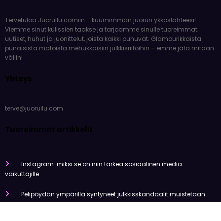
Tervetuloa Juoruilu.comiin – kuumimman juorun ykköslähteesi!
Viemme sinut kulissien taakse ja tarjoamme sinulle tuoreimmat
uutiset, huhut ja juonittelut, joista kaikki puhuvat. Glamourikkaista
punaisista matoista mehukkaisiin julkkisriitoihin – emme jätä mitään
väliin!
Yhteys
terve@juoruilu.com
Tuoreimmat artikkelit
Instagram: miksi se on niin tärkeä sosiaalinen media
vaikuttajille
Pelipöydän ympärillä syntyneet julkkisskandaalit muistetaan
vuosia