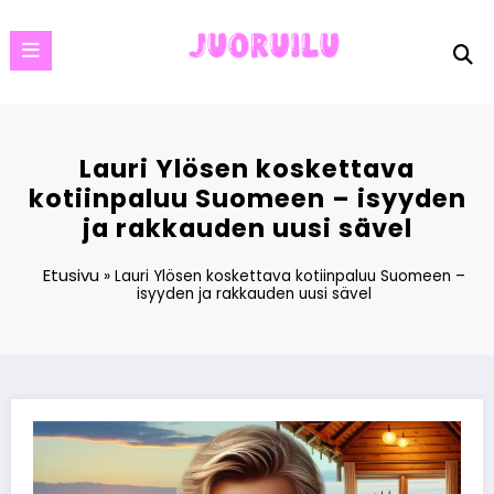
Skip
to
content
Lauri Ylösen koskettava
kotiinpaluu Suomeen – isyyden
ja rakkauden uusi sävel
Etusivu
»
Lauri Ylösen koskettava kotiinpaluu Suomeen –
isyyden ja rakkauden uusi sävel