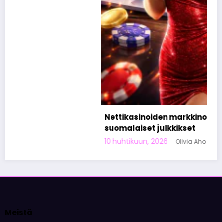
Nettikasinoiden markkinoinnista tunnetut
suomalaiset julkkikset
10 huhtikuun, 2026
Olivia Aho
Meistä