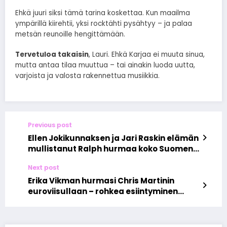
Ehkä juuri siksi tämä tarina koskettaa. Kun maailma
ympärillä kiirehtii, yksi rocktähti pysähtyy – ja palaa
metsän reunoille hengittämään.
Tervetuloa takaisin
, Lauri. Ehkä Karjaa ei muuta sinua,
mutta antaa tilaa muuttua – tai ainakin luoda uutta,
varjoista ja valosta rakennettua musiikkia.
Previous post
Ellen Jokikunnaksen ja Jari Raskin elämän
mullistanut Ralph hurmaa koko Suomen
tarinallaan
Next post
Erika Vikman hurmasi Chris Martinin
euroviisullaan – rohkea esiintyminen
herättää kansainvälistä huomiota