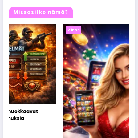
Missasitko nämä?
Viihde