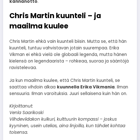
kannanotto
.
Chris Martin kuunteli – ja
maailma kuulee
Chris Martin ehkä vain kuunteli biisin. Mutta se, että hän
kuunteli, tuntuu vahvistavan jotain suurempaa. Erika
Vikman ei ehkä vielä ole globaali legenda, mutta hänen
kielensä on legendaarista – rohkeaa, suoraa ja sääntöjä
ravistelevaa.
Ja kun maailma kuulee, että Chris Martin kuunteli, se
saattaa vihdoin alkaa
kuunnella Erika Vikmania
. Ilman
sensuuria. Ilman varoituksia. Juuri sellaisena kuin hän on.
Kirjoittanut:
Venla Saarikoski
Viihdeviidakon kulkuri, kulttuurin kompassi – joskus
kyyninen, usein utelias, aina linjoilla, kun tähdet kohtaa
toisensa.