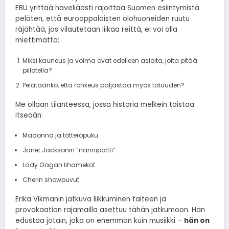
EBU yrittää häveliäästi rajoittaa Suomen esiintymistä
peläten, että eurooppalaisten olohuoneiden ruutu
räjähtää, jos vilautetaan liikaa reittä, ei voi olla
miettimättä:
Miksi kauneus ja voima ovat edelleen asioita, joita pitää
piilotella?
Pelätäänkö, että rohkeus paljastaa myös totuuden?
Me ollaan tilanteessa, jossa historia melkein toistaa
itseään:
Madonna ja tötteröpuku
Janet Jacksonin “nänniportti”
Lady Gagan lihamekot
Cherin showpuvut
Erika Vikmanin jatkuva liikkuminen taiteen ja
provokaation rajamailla asettuu tähän jatkumoon. Hän
edustaa jotain, joka on enemmän kuin musiikki –
hän on