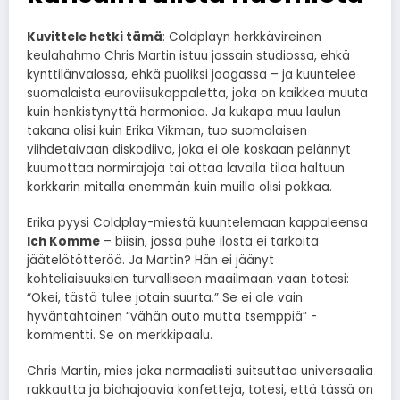
Kuvittele hetki tämä
: Coldplayn herkkävireinen
keulahahmo Chris Martin istuu jossain studiossa, ehkä
kynttilänvalossa, ehkä puoliksi joogassa – ja kuuntelee
suomalaista euroviisukappaletta, joka on kaikkea muuta
kuin henkistynyttä harmoniaa. Ja kukapa muu laulun
takana olisi kuin Erika Vikman, tuo suomalaisen
viihdetaivaan diskodiiva, joka ei ole koskaan pelännyt
kuumottaa normirajoja tai ottaa lavalla tilaa haltuun
korkkarin mitalla enemmän kuin muilla olisi pokkaa.
Erika pyysi Coldplay-miestä kuuntelemaan kappaleensa
Ich Komme
– biisin, jossa puhe ilosta ei tarkoita
jäätelötötteröä. Ja Martin? Hän ei jäänyt
kohteliaisuuksien turvalliseen maailmaan vaan totesi:
“Okei, tästä tulee jotain suurta.” Se ei ole vain
hyväntahtoinen “vähän outo mutta tsemppiä” -
kommentti. Se on merkkipaalu.
Chris Martin, mies joka normaalisti suitsuttaa universaalia
rakkautta ja biohajoavia konfetteja, totesi, että tässä on