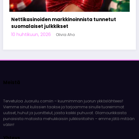
Tervetuloa Juoruilu.comiin – kuumimman juorun ykköslähteesi!
Viemme sinut kulissien taakse ja tarjoamme sinulle tuoreimmat
uutiset, huhut ja juonittelut, joista kaikki puhuvat. Glamourikkaista
nnista tunnetut
punaisista matoista mehukkaisiin julkkisriitoihin – emme jätä mitään
väliin!
Yhteys
terve@juoruilu.com
Tuoreimmat artikkelit
Instagram: miksi se on niin tärkeä sosiaalinen media
vaikuttajille
Pelipöydän ympärillä syntyneet julkkisskandaalit muistetaan
vuosia
Mitä tapahtui Käärijän kasinoyhteistyölle?