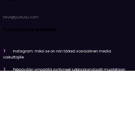
Miten pelaaminen kilpailee muiden viihdemuotojen kanssa
Miksi suomalaiset ovat niin pakkomielteisiä nettiviihteestä?
Olemme tehneet tutkimusta
Uutiset
Viihde
Urheilu
Talous
Kansainvälinen
Newscrunch - Magazine & Blog
WordPress
Theme 2026 | Powered By
SpiceThemes