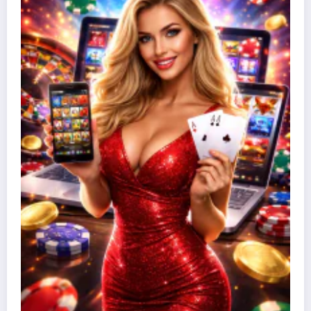
Nettikasinobonukset selitettynä
niistä kaiken irti
26 maaliskuun, 2026
Olivia Aho
Meistä