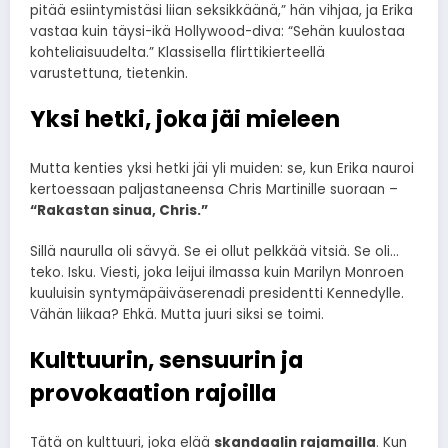
pitää esiintymistäsi liian seksikkäänä,” hän vihjaa, ja Erika
vastaa kuin täysi-ikä Hollywood-diva: “Sehän kuulostaa
kohteliaisuudelta.” Klassisella flirttikierteellä
varustettuna, tietenkin.
Yksi hetki, joka jäi mieleen
Mutta kenties yksi hetki jäi yli muiden: se, kun Erika nauroi
kertoessaan paljastaneensa Chris Martinille suoraan –
“Rakastan sinua, Chris.”
Sillä naurulla oli sävyä. Se ei ollut pelkkää vitsiä. Se oli…
teko. Isku. Viesti, joka leijui ilmassa kuin Marilyn Monroen
kuuluisin syntymäpäiväserenadi presidentti Kennedylle.
Vähän liikaa? Ehkä. Mutta juuri siksi se toimi.
Kulttuurin, sensuurin ja
provokaation rajoilla
Tätä on kulttuuri, joka elää
skandaalin rajamailla
. Kun