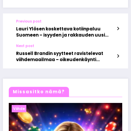
Previous post
Lauri Ylösen koskettava kotiinpaluu
Suomeen – isyyden ja rakkauden uusi
sävel
Next post
Russell Brandin syytteet ravistelevat
viihdemaailmaa – oikeudenkäynti
paljastaa karun totuuden
julkkisstatuksen takaa
Missasitko nämä?
Viihde