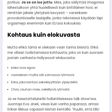
potkua.
Ja se on iso juttu
. Mies, joka säilyttää imagonsa
lähestulkoon yhtä huolellisesti kuin brittiläinen hovi, ei
nimittäin jakele ylistyksiä kevyesti – varsinkaan
provokatiiviselle laulajalle, jonka teksteissä käydään läpi
orgasmeja enemmän kuin EU:ssa kokouksia.
Kohtaus kuin elokuvasta
Mutta ehkä tämä ei olekaan vaan tarina biisistä. Ehkä
me ollaan todistamassa kohtausta, joka on kuin suoraan
jostain vanhasta Hollywood-elokuvasta:
kaksi isoa egoa
vastakkain mutta silti samassa rytmissä
Erika, joka kantaa seksikkyyttään ylpeydellä
Chris, rauhan mies, vieteltynä rytmistä
Ja se haastatteluhetki hollantilaisessa talk show’ssa.
Juontaja Eva Jinek, viisas kuin vanha paparazzi, antaa
Erikan liikkua vapaasti kiistan kentällä. “Kuulin, että EBU