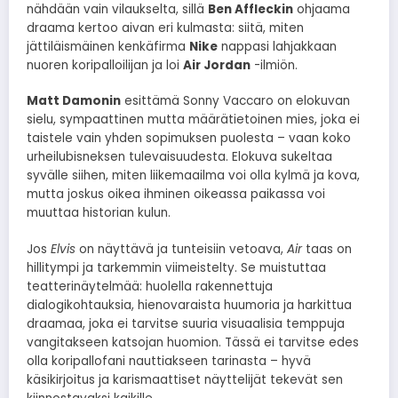
nähdään vain vilaukselta, sillä
Ben Affleckin
ohjaama
draama kertoo aivan eri kulmasta: siitä, miten
jättiläismäinen kenkäfirma
Nike
nappasi lahjakkaan
nuoren koripalloilijan ja loi
Air Jordan
-ilmiön.
Matt Damonin
esittämä Sonny Vaccaro on elokuvan
sielu, sympaattinen mutta määrätietoinen mies, joka ei
taistele vain yhden sopimuksen puolesta – vaan koko
urheilubisneksen tulevaisuudesta. Elokuva sukeltaa
syvälle siihen, miten liikemaailma voi olla kylmä ja kova,
mutta joskus oikea ihminen oikeassa paikassa voi
muuttaa historian kulun.
Jos
Elvis
on näyttävä ja tunteisiin vetoava,
Air
taas on
hillitympi ja tarkemmin viimeistelty. Se muistuttaa
teatterinäytelmää: huolella rakennettuja
dialogikohtauksia, hienovaraista huumoria ja harkittua
draamaa, joka ei tarvitse suuria visuaalisia temppuja
vangitakseen katsojan huomion. Tässä ei tarvitse edes
olla koripallofani nauttiakseen tarinasta – hyvä
käsikirjoitus ja karismaattiset näyttelijät tekevät sen