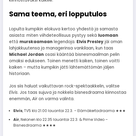
kiinnostavaksi kaikille.
Sama teema, eri lopputulos
Lopulta kumpikin elokuva kertoo yhdestä ja samasta
asiasta: miten viihdeteollisuus pystyy sekä
luomaan
että
murskaamaan
legendoja.
Elvis Presley
jäi oman
lahjakkuutensa ja managerinsa vankilaan, kun taas
Michael Jordan
osasi kääntää bisnesmaailman pelin
omaksi edukseen. Toinen menetti kaiken, toinen voitti
kaiken – mutta kumpikin jätti lähtemättömän jäljen
historiaan.
Jos siis haluat vaikuttavan rock-spektaakkelin, valitse
Elvis
. Jos taas sujuva ja nokkela bisnesdraama kiinnostaa
enemmän,
Air
on varma valinta.
Elvis
, TV5 klo 21.00 lauantai 22.3. – Elämäkertadraama ★★★
Air
, Nelonen klo 22.35 lauantai 22.3. & Prime Video –
Bisnesdraama ★★★★