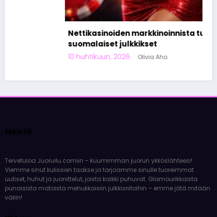
Nettikasinoiden markkinoinnista tunnetut
suomalaiset julkkikset
10 huhtikuun, 2026
Olivia Aho
Meistä
Tervetuloa Juoruilu.comiin – kuumimman juorun ykköslähteesi!
Viemme sinut kulissien taakse ja tarjoamme sinulle tuoreimmat
uutiset, huhut ja juonittelut, joista kaikki puhuvat. Glamourikkaista
punaisista matoista mehukkaisiin julkkisriitoihin – emme jätä mitään
väliin!