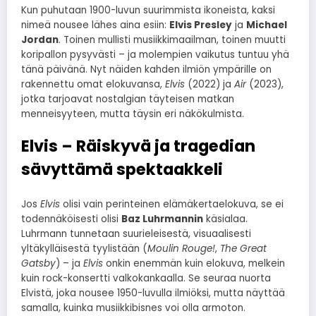
Kun puhutaan 1900-luvun suurimmista ikoneista, kaksi
nimeä nousee lähes aina esiin:
Elvis Presley
ja
Michael
Jordan
. Toinen mullisti musiikkimaailman, toinen muutti
koripallon pysyvästi – ja molempien vaikutus tuntuu yhä
tänä päivänä. Nyt näiden kahden ilmiön ympärille on
rakennettu omat elokuvansa,
Elvis
(2022) ja
Air
(2023),
jotka tarjoavat nostalgian täyteisen matkan
menneisyyteen, mutta täysin eri näkökulmista.
Elvis – Räiskyvä ja tragedian
sävyttämä spektaakkeli
Jos
Elvis
olisi vain perinteinen elämäkertaelokuva, se ei
todennäköisesti olisi
Baz Luhrmannin
käsialaa.
Luhrmann tunnetaan suurieleisestä, visuaalisesti
yltäkylläisestä tyylistään (
Moulin Rouge!
,
The Great
Gatsby
) – ja
Elvis
onkin enemmän kuin elokuva, melkein
kuin rock-konsertti valkokankaalla. Se seuraa nuorta
Elvistä, joka nousee 1950-luvulla ilmiöksi, mutta näyttää
samalla, kuinka musiikkibisnes voi olla armoton.