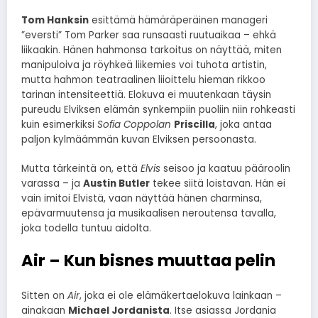
Tom Hanksin
esittämä hämäräperäinen manageri
”eversti” Tom Parker saa runsaasti ruutuaikaa – ehkä
liikaakin. Hänen hahmonsa tarkoitus on näyttää, miten
manipuloiva ja röyhkeä liikemies voi tuhota artistin,
mutta hahmon teatraalinen liioittelu hieman rikkoo
tarinan intensiteettiä. Elokuva ei muutenkaan täysin
pureudu Elviksen elämän synkempiin puoliin niin rohkeasti
kuin esimerkiksi
Sofia Coppolan
Priscilla
, joka antaa
paljon kylmäämmän kuvan Elviksen persoonasta.
Mutta tärkeintä on, että
Elvis
seisoo ja kaatuu pääroolin
varassa – ja
Austin Butler
tekee siitä loistavan. Hän ei
vain imitoi Elvistä, vaan näyttää hänen charminsa,
epävarmuutensa ja musikaalisen neroutensa tavalla,
joka todella tuntuu aidolta.
Air – Kun bisnes muuttaa pelin
Sitten on
Air
, joka ei ole elämäkertaelokuva lainkaan –
ainakaan
Michael Jordanista
. Itse asiassa Jordania