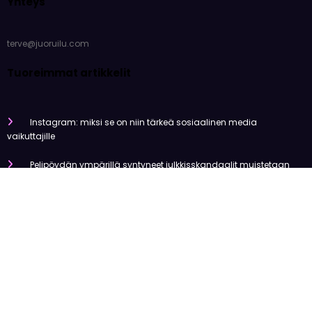
Yhteys
terve@juoruilu.com
Tuoreimmat artikkelit
Instagram: miksi se on niin tärkeä sosiaalinen media
vaikuttajille
Pelipöydän ympärillä syntyneet julkkisskandaalit muistetaan
vuosia
Mitä tapahtui Käärijän kasinoyhteistyölle?
Miten pelaaminen kilpailee muiden viihdemuotojen kanssa
Miksi suomalaiset ovat niin pakkomielteisiä nettiviihteestä?
Olemme tehneet tutkimusta