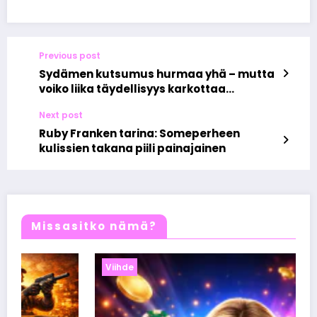
Previous post
Sydämen kutsumus hurmaa yhä – mutta
voiko liika täydellisyys karkottaa
katsojat?
Next post
Ruby Franken tarina: Someperheen
kulissien takana piili painajainen
Missasitko nämä?
Viihde