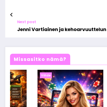
Next post
Jenni Vartiainen ja kehoarvuuttelun 
Missasitko nämä?
Viihde
Vi