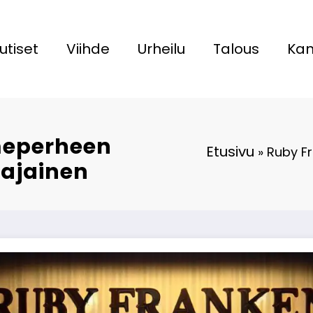
utiset
Viihde
Urheilu
Talous
Kan
meperheen
Etusivu
»
Ruby Fr
najainen