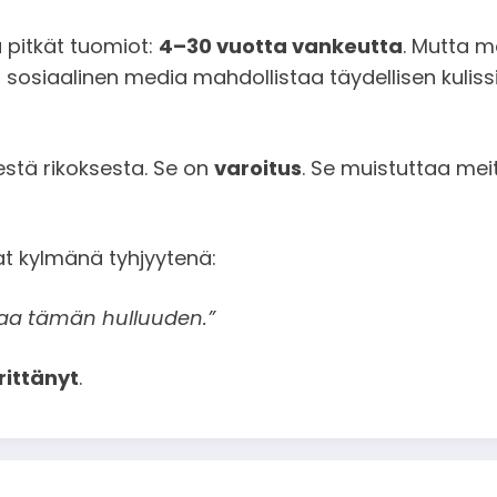
a pitkät tuomiot:
4–30 vuotta vankeutta
. Mutta mo
nka sosiaalinen media mahdollistaa täydellisen kulis
estä rikoksesta. Se on
varoitus
. Se muistuttaa meit
at kylmänä tyhjyytenä:
ttaa tämän hulluuden.”
rittänyt
.