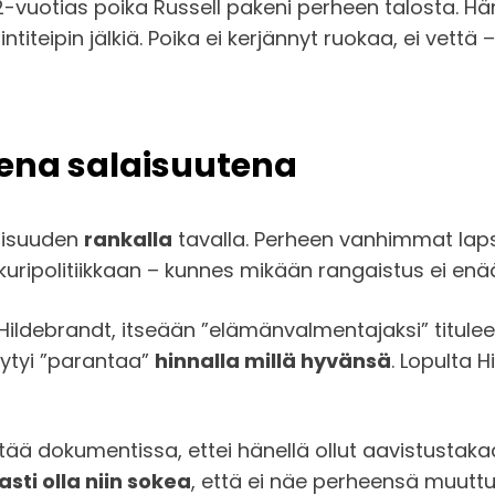
12-vuotias poika Russell pakeni perheen talosta. Hä
iteipin jälkiä. Poika ei kerjännyt ruokaa, ei vettä –
isena salaisuutena
lisuuden
rankalla
tavalla. Perheen vanhimmat lapse
uripolitiikkaan – kunnes mikään rangaistus ei enää 
ildebrandt, itseään ”elämänvalmentajaksi” titulee
äytyi ”parantaa”
hinnalla millä hyvänsä
. Lopulta 
ää dokumentissa, ettei hänellä ollut aavistustakaa
asti olla niin sokea
, että ei näe perheensä muutt