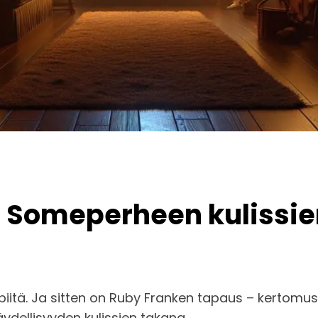
 Someperheen kulissien
iitä. Ja sitten on Ruby Franken tapaus – kertomus
äydellisyyden kulissien takana.