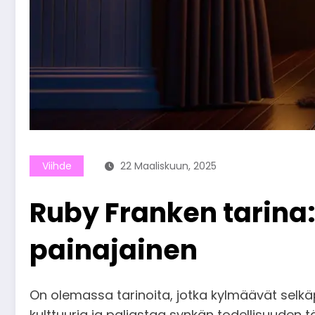
Viihde
22 Maaliskuun, 2025
Ruby Franken tarina:
painajainen
On olemassa tarinoita, jotka kylmäävät selkäp
kulttuuria ja paljastaa synkän todellisuuden t