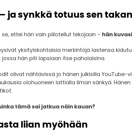
 – ja synkkä totuus sen taka
se, ettei hän vain piilotellut tekojaan –
hän kuvasi 
löysivät yksityiskohtaisia merkintöjä lastensa kidutu
ossa hän piti lapsiaan itse paholaisina.
it olivat nähtävissä jo hänen julkisilla YouTube-vi
kausia olohuoneen lattialla ilman sänkyä. Hänen 
ikot.
uinka tämä sai jatkua näin kauan?
vasta liian myöhään