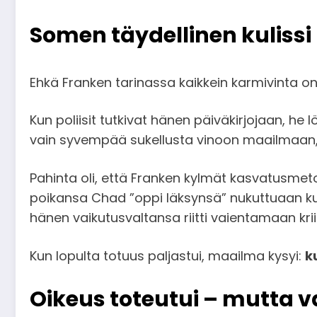
Somen täydellinen kulissi
Ehkä Franken tarinassa kaikkein karmivinta on 
Kun poliisit tutkivat hänen päiväkirjojaan, he 
vain syvempää sukellusta vinoon maailmaan, j
Pahinta oli, että Franken kylmät kasvatusmetod
poikansa Chad ”oppi läksynsä” nukuttuaan kuu
hänen vaikutusvaltansa riitti vaientamaan kriit
Kun lopulta totuus paljastui, maailma kysyi:
k
Oikeus toteutui – mutta 