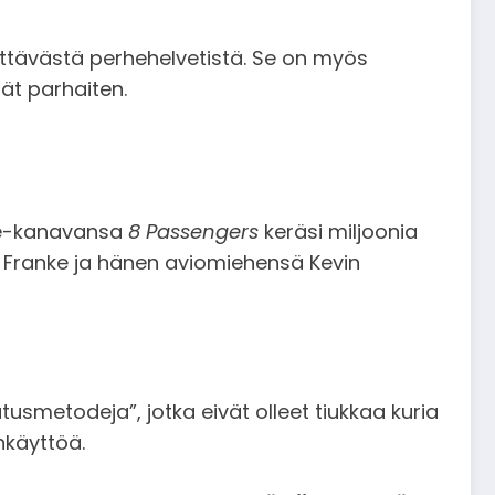
vittävästä perhehelvetistä. Se on myös
dät parhaiten.
ube-kanavansa
8 Passengers
keräsi miljoonia
a. Franke ja hänen aviomiehensä Kevin
usmetodeja”, jotka eivät olleet tiukkaa kuria
nkäyttöä.