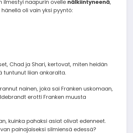
n ilmestyi naapurin ovelle
nälkiintyneenä
,
 hänellä oli vain yksi pyyntö:
t, Chad ja Shari, kertovat, miten heidän
tuntunut liian ankaralta.
rannut nainen, joka sai Franken uskomaan,
Hildebrandt erotti Franken muusta
n, kuinka pahaksi asiat olivat edenneet.
uvan painajaiseksi silmiensä edessä?