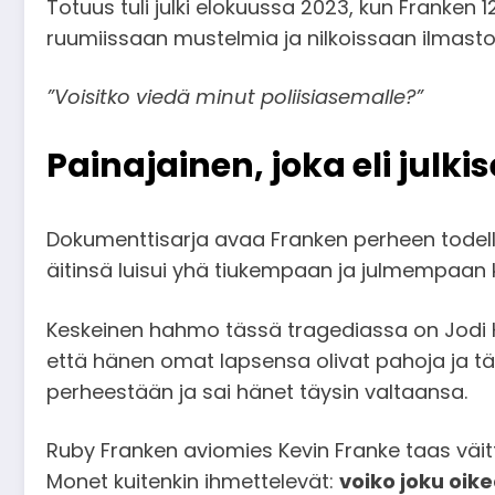
Totuus tuli julki elokuussa 2023, kun Franken 
ruumiissaan mustelmia ja nilkoissaan ilmastoint
”Voisitko viedä minut poliisiasemalle?”
Painajainen, joka eli julk
Dokumenttisarja avaa Franken perheen todel
äitinsä luisui yhä tiukempaan ja julmempaan k
Keskeinen hahmo tässä tragediassa on Jodi H
että hänen omat lapsensa olivat pahoja ja t
perheestään ja sai hänet täysin valtaansa.
Ruby Franken aviomies Kevin Franke taas väitt
Monet kuitenkin ihmettelevät:
voiko joku oike