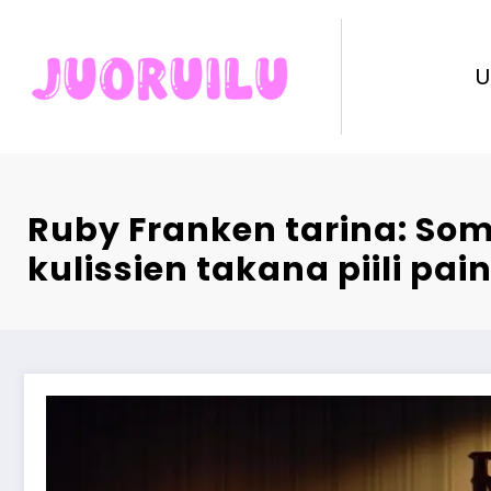
Skip
to
content
U
Ruby Franken tarina: So
kulissien takana piili pai