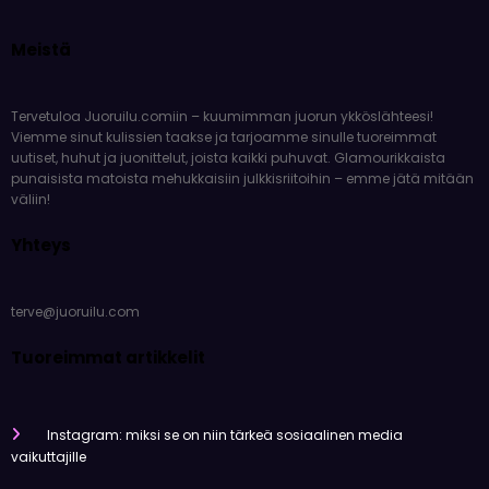
Meistä
Tervetuloa Juoruilu.comiin – kuumimman juorun ykköslähteesi!
Viemme sinut kulissien taakse ja tarjoamme sinulle tuoreimmat
uutiset, huhut ja juonittelut, joista kaikki puhuvat. Glamourikkaista
punaisista matoista mehukkaisiin julkkisriitoihin – emme jätä mitään
väliin!
Yhteys
terve@juoruilu.com
Tuoreimmat artikkelit
Instagram: miksi se on niin tärkeä sosiaalinen media
vaikuttajille