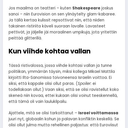
Jos maailma on teatteri – kuten
Shakespeare
joskus
sanoi – niin Eurovision on sen ylinäytelty glam-kabaree.
Ja tällä kertaa kulissit repsottivat niin, että niiden
takainen ristiriita käveli suoraan lavalle. Lavasteet
pettivät, ja jäljelle jäi moraalinen umpikuja, jota yritettiin
peittää glitterillä.
Kun viihde kohtaa vallan
Tässä ristivalossa, jossa viihde kohtasi vallan ja tunne
politiikan, ymmärrän täysin, miksi kollega Mikael Mattila
kirjoitti Ilta-Sanomissa toivoneensa Israelin voittoa. Ei
siksi, että kappale olisi ollut paras. (
Spoiler:
ei
todellakaan ollut.) Vaan siksi, että se olisi ravistellut koko
skeneä niin kovaa, ettei kukaan olisi voinut teeskennellä,
että tämä oli vain laulukilpailu.
Ajattele, mitä se olisi tarkoittanut –
Israel voittamassa
juuri nyt, globaalin kohun ja palavan konfliktin keskellä. Se
olisi ollut julma mutta rehellinen paljastus: että Euroviisut