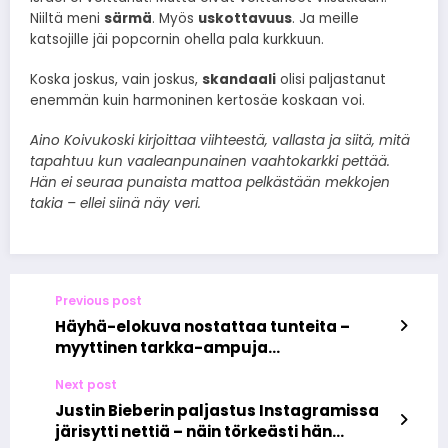
Niiltä meni
särmä
. Myös
uskottavuus
. Ja meille
katsojille jäi popcornin ohella pala kurkkuun.
Koska joskus, vain joskus,
skandaali
olisi paljastanut
enemmän kuin harmoninen kertosäe koskaan voi.
Aino Koivukoski kirjoittaa viihteestä, vallasta ja siitä, mitä
tapahtuu kun vaaleanpunainen vaahtokarkki pettää.
Hän ei seuraa punaista mattoa pelkästään mekkojen
takia – ellei siinä näy veri.
Previous post
Häyhä-elokuva nostattaa tunteita –
myyttinen tarkka-ampuja
valkokankaalla jakaa mielipiteet
Next post
Justin Bieberin paljastus Instagramissa
järisytti nettiä – näin törkeästi hän