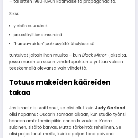
– tai sitten 1980-luvun kotimaiselta propagandalta.
Siksi:
yleisön buuaukset
protestikylttien sensurointi
”hurraa-raidan” pakkosyöttö lähetyksessä
tuntuivat joltain ihan muulta – kuin
Black Mirror
-jaksolta,
jossa maailman suurin viihdetapahtuma yrittää väkisin
teeskennellä olevansa vain viihdettä.
Totuus makeiden kääreiden
takaa
Jos Israel olisi voittanut, se olisi ollut kuin
Judy Garland
olisi napannut Oscarin samaan aikaan, kun studio työnsi
häneen amfetamiinipiikin ennen kuvauksia. Kääre
suloinen, sisältö karvas. Mutta tärkeintä: rehellinen. Se
olisi paljastanut meille, kuinka paljon tänä päivänä