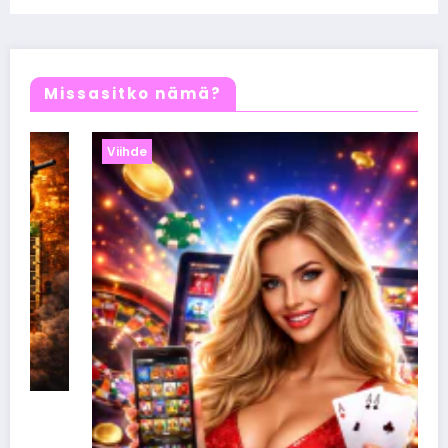
loukkasi Hailey Bieberiä
Missasitko nämä?
Viihde