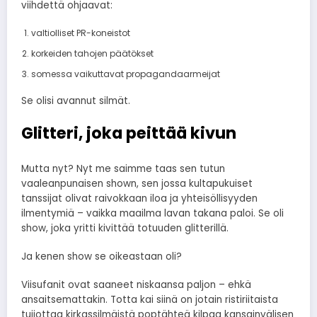
viihdettä ohjaavat:
valtiolliset PR-koneistot
korkeiden tahojen päätökset
somessa vaikuttavat propagandaarmeijat
Se olisi avannut silmät.
Glitteri, joka peittää kivun
Mutta nyt? Nyt me saimme taas sen tutun
vaaleanpunaisen shown, sen jossa kultapukuiset
tanssijat olivat raivokkaan iloa ja yhteisöllisyyden
ilmentymiä – vaikka maailma lavan takana paloi. Se oli
show, joka yritti kivittää totuuden glitterillä.
Ja kenen show se oikeastaan oli?
Viisufanit ovat saaneet niskaansa paljon – ehkä
ansaitsemattakin. Totta kai siinä on jotain ristiriitaista
tuijottaa kirkassilmäistä poptähteä kilpaa kansainvälisen