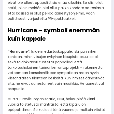
eivät ole olleet epäpoliittisia enää aikoihin. Se olisi ollut
hetki, jolloin meidän olisi ollut pakko kohdata se tosiasia,
että käsissä ei ollut pelkkä äänestysohjelma, vaan
poliittisesti varjostettu PR-spektaakkeli.
Hurricane – symboli enemmän
kuin kappale
”Hurricane”
, Israelin edustuskappale, iski juuri siihen
kohtaan, mihin viisujen nykyinen kipupiste osuu: se oli
sekä taidokkaasti tuotettu popballadi että
tarkoitushakuinen tarinankerrontaprojekti – rakennettu
vetoamaan kansainväliseen sympatiaan maan hyvin
kiistanalaisen tilanteen keskeltä. Kun ihmiset äänestivät
sitä, he eivät äänestäneet vain musiikkia. He äänestivät
osapuolia.
Mutta Euroviisuorganisaatio,
EBU
, halusi pitää kiinni
vuosia toistetusta mantrasta: että kilpailu on
epäpoliittinen. Se kuulosti tänä vuonna jo melkein vitsiltä