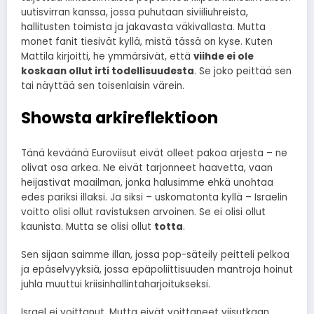
uutisvirran kanssa, jossa puhutaan siviiliuhreista,
hallitusten toimista ja jakavasta väkivallasta. Mutta
monet fanit tiesivät kyllä, mistä tässä on kyse. Kuten
Mattila kirjoitti, he ymmärsivät, että
viihde ei ole
koskaan ollut irti todellisuudesta
. Se joko peittää sen
tai näyttää sen toisenlaisin värein.
Showsta arkireflektioon
Tänä keväänä Euroviisut eivät olleet pakoa arjesta – ne
olivat osa arkea. Ne eivät tarjonneet haavetta, vaan
heijastivat maailman, jonka halusimme ehkä unohtaa
edes pariksi illaksi. Ja siksi – uskomatonta kyllä – Israelin
voitto olisi ollut ravistuksen arvoinen. Se ei olisi ollut
kaunista. Mutta se olisi ollut
totta
.
Sen sijaan saimme illan, jossa pop-säteily peitteli pelkoa
ja epäselvyyksiä, jossa epäpoliittisuuden mantroja hoinut
juhla muuttui kriisinhallintaharjoitukseksi.
Israel ei voittanut. Mutta eivät voittaneet viisutkaan.