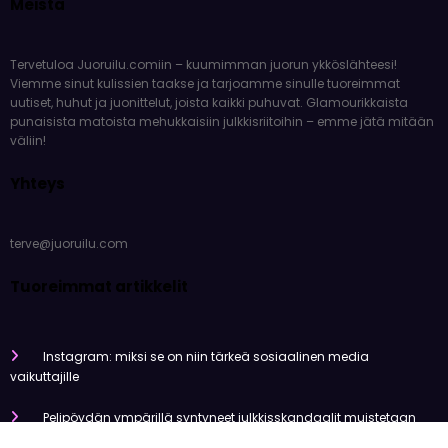
Meistä
Tervetuloa Juoruilu.comiin – kuumimman juorun ykköslähteesi!
Viemme sinut kulissien taakse ja tarjoamme sinulle tuoreimmat
uutiset, huhut ja juonittelut, joista kaikki puhuvat. Glamourikkaista
punaisista matoista mehukkaisiin julkkisriitoihin – emme jätä mitään
väliin!
Yhteys
terve@juoruilu.com
Tuoreimmat artikkelit
Instagram: miksi se on niin tärkeä sosiaalinen media
vaikuttajille
Pelipöydän ympärillä syntyneet julkkisskandaalit muistetaan
vuosia