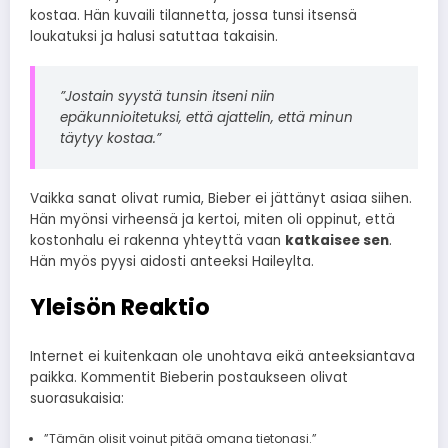
kostaa. Hän kuvaili tilannetta, jossa tunsi itsensä
loukatuksi ja halusi satuttaa takaisin.
”Jostain syystä tunsin itseni niin
epäkunnioitetuksi, että ajattelin, että minun
täytyy kostaa.”
Vaikka sanat olivat rumia, Bieber ei jättänyt asiaa siihen.
Hän myönsi virheensä ja kertoi, miten oli oppinut, että
kostonhalu ei rakenna yhteyttä vaan
katkaisee sen
.
Hän myös pyysi aidosti anteeksi Haileylta.
Yleisön Reaktio
Internet ei kuitenkaan ole unohtava eikä anteeksiantava
paikka. Kommentit Bieberin postaukseen olivat
suorasukaisia:
”Tämän olisit voinut pitää omana tietonasi.”