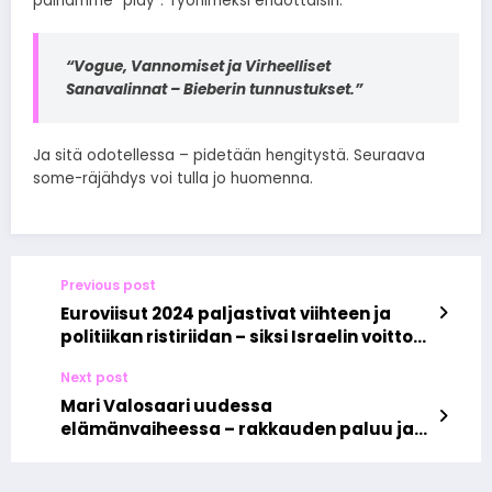
painamme ”play”. Työnimeksi ehdottaisin:
“Vogue, Vannomiset ja Virheelliset
Sanavalinnat – Bieberin tunnustukset.”
Ja sitä odotellessa – pidetään hengitystä. Seuraava
some-räjähdys voi tulla jo huomenna.
Previous post
Euroviisut 2024 paljastivat viihteen ja
politiikan ristiriidan – siksi Israelin voitto
olisi ravistellut kaiken uuteen asentoon
Next post
Mari Valosaari uudessa
elämänvaiheessa – rakkauden paluu ja
ura kiinteistövälittäjänä