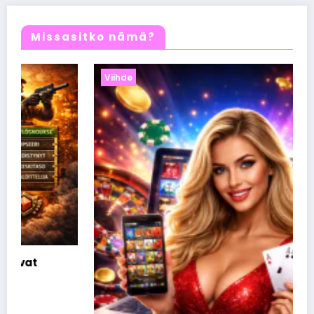
Missasitko nämä?
Viihde