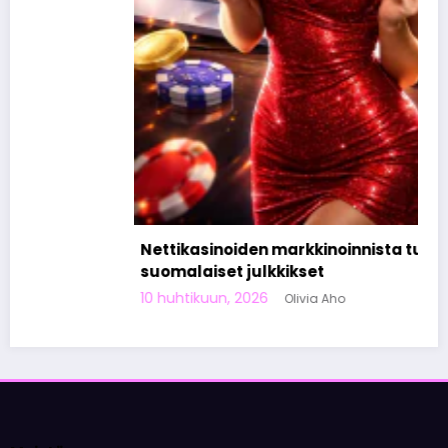
Nettikasinoiden markkinoinnista tunnetut
suomalaiset julkkikset
10 huhtikuun, 2026
Olivia Aho