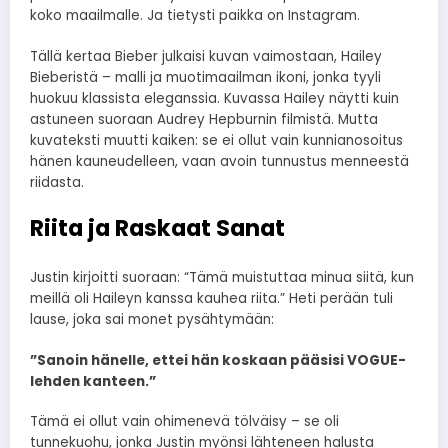
koko maailmalle. Ja tietysti paikka on Instagram.
Tällä kertaa Bieber julkaisi kuvan vaimostaan, Hailey
Bieberistä – malli ja muotimaailman ikoni, jonka tyyli
huokuu klassista eleganssia. Kuvassa Hailey näytti kuin
astuneen suoraan Audrey Hepburnin filmistä. Mutta
kuvateksti muutti kaiken: se ei ollut vain kunnianosoitus
hänen kauneudelleen, vaan avoin tunnustus menneestä
riidasta.
Riita ja Raskaat Sanat
Justin kirjoitti suoraan: “Tämä muistuttaa minua siitä, kun
meillä oli Haileyn kanssa kauhea riita.” Heti perään tuli
lause, joka sai monet pysähtymään:
”Sanoin hänelle, ettei hän koskaan pääsisi VOGUE-
lehden kanteen.”
Tämä ei ollut vain ohimenevä tölväisy – se oli
tunnekuohu, jonka Justin myönsi lähteneen halusta