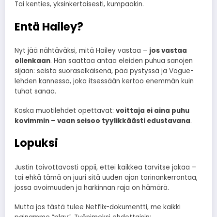
Tai kenties, yksinkertaisesti, kumpaakin.
Entä Hailey?
Nyt jää nähtäväksi, mitä Hailey vastaa –
jos vastaa
ollenkaan
. Hän saattaa antaa eleiden puhua sanojen
sijaan: seistä suoraselkäisenä, pää pystyssä ja Vogue-
lehden kannessa, joka itsessään kertoo enemmän kuin
tuhat sanaa.
Koska muotilehdet opettavat:
voittaja ei aina puhu
kovimmin – vaan seisoo tyylikkäästi edustavana
.
Lopuksi
Justin toivottavasti oppii, ettei kaikkea tarvitse jakaa –
tai ehkä tämä on juuri sitä uuden ajan tarinankerrontaa,
jossa avoimuuden ja harkinnan raja on hämärä.
Mutta jos tästä tulee Netflix-dokumentti, me kaikki