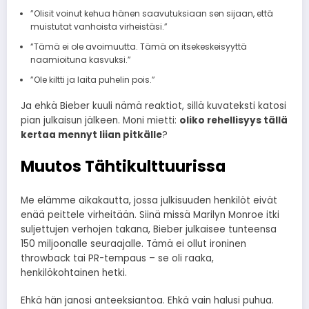
”Olisit voinut kehua hänen saavutuksiaan sen sijaan, että
muistutat vanhoista virheistäsi.”
“Tämä ei ole avoimuutta. Tämä on itsekeskeisyyttä
naamioituna kasvuksi.”
”Ole kiltti ja laita puhelin pois.”
Ja ehkä Bieber kuuli nämä reaktiot, sillä kuvateksti katosi
pian julkaisun jälkeen. Moni mietti:
oliko rehellisyys tällä
kertaa mennyt liian pitkälle
?
Muutos Tähtikulttuurissa
Me elämme aikakautta, jossa julkisuuden henkilöt eivät
enää peittele virheitään. Siinä missä Marilyn Monroe itki
suljettujen verhojen takana, Bieber julkaisee tunteensa
150 miljoonalle seuraajalle. Tämä ei ollut ironinen
throwback tai PR-tempaus – se oli raaka,
henkilökohtainen hetki.
Ehkä hän janosi anteeksiantoa. Ehkä vain halusi puhua.