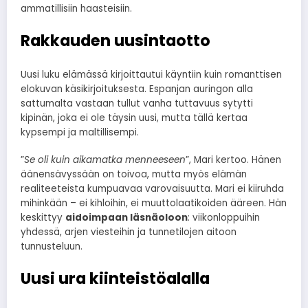
ammatillisiin haasteisiin.
Rakkauden uusintaotto
Uusi luku elämässä kirjoittautui käyntiin kuin romanttisen
elokuvan käsikirjoituksesta. Espanjan auringon alla
sattumalta vastaan tullut vanha tuttavuus sytytti
kipinän, joka ei ole täysin uusi, mutta tällä kertaa
kypsempi ja maltillisempi.
”
Se oli kuin aikamatka menneeseen
”, Mari kertoo. Hänen
äänensävyssään on toivoa, mutta myös elämän
realiteeteista kumpuavaa varovaisuutta. Mari ei kiiruhda
mihinkään – ei kihloihin, ei muuttolaatikoiden ääreen. Hän
keskittyy
aidoimpaan läsnäoloon
: viikonloppuihin
yhdessä, arjen viesteihin ja tunnetilojen aitoon
tunnusteluun.
Uusi ura kiinteistöalalla