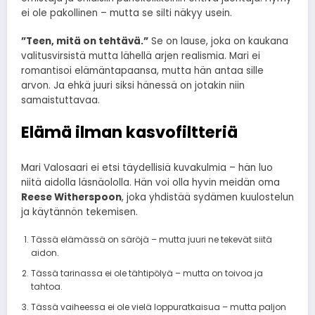
ei ole pakollinen – mutta se silti näkyy usein.
”Teen, mitä on tehtävä.”
Se on lause, joka on kaukana
valitusvirsistä mutta lähellä arjen realismia. Mari ei
romantisoi elämäntapaansa, mutta hän antaa sille
arvon. Ja ehkä juuri siksi hänessä on jotakin niin
samaistuttavaa.
Elämä ilman kasvofiltteriä
Mari Valosaari ei etsi täydellisiä kuvakulmia – hän luo
niitä aidolla läsnäololla. Hän voi olla hyvin meidän oma
Reese Witherspoon
, joka yhdistää sydämen kuulostelun
ja käytännön tekemisen.
Tässä elämässä on säröjä – mutta juuri ne tekevät siitä
aidon.
Tässä tarinassa ei ole tähtipölyä – mutta on toivoa ja
tahtoa.
Tässä vaiheessa ei ole vielä loppuratkaisua – mutta paljon