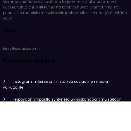
Viemme sinut kulissien taakse ja tarjoamme sinulle tuoreimmat
uutiset, huhut ja juonittelut, joista kaikki puhuvat. Glamourikkaista
punaisista matoista mehukkaisiin julkkisriitoihin – emme jätä mitään
väliin!
Yhteys
terve@juoruilu.com
Tuoreimmat artikkelit
Instagram: miksi se on niin tärkeä sosiaalinen media
vaikuttajille
Pelipöydän ympärillä syntyneet julkkisskandaalit muistetaan
vuosia
Mitä tapahtui Käärijän kasinoyhteistyölle?
Miten pelaaminen kilpailee muiden viihdemuotojen kanssa