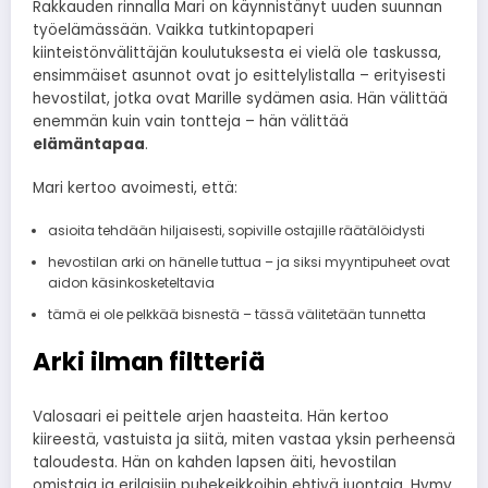
Rakkauden rinnalla Mari on käynnistänyt uuden suunnan
työelämässään. Vaikka tutkintopaperi
kiinteistönvälittäjän koulutuksesta ei vielä ole taskussa,
ensimmäiset asunnot ovat jo esittelylistalla – erityisesti
hevostilat, jotka ovat Marille sydämen asia. Hän välittää
enemmän kuin vain tontteja – hän välittää
elämäntapaa
.
Mari kertoo avoimesti, että:
asioita tehdään hiljaisesti, sopiville ostajille räätälöidysti
hevostilan arki on hänelle tuttua – ja siksi myyntipuheet ovat
aidon käsinkosketeltavia
tämä ei ole pelkkää bisnestä – tässä välitetään tunnetta
Arki ilman filtteriä
Valosaari ei peittele arjen haasteita. Hän kertoo
kiireestä, vastuista ja siitä, miten vastaa yksin perheensä
taloudesta. Hän on kahden lapsen äiti, hevostilan
omistaja ja erilaisiin puhekeikkoihin ehtivä juontaja. Hymy