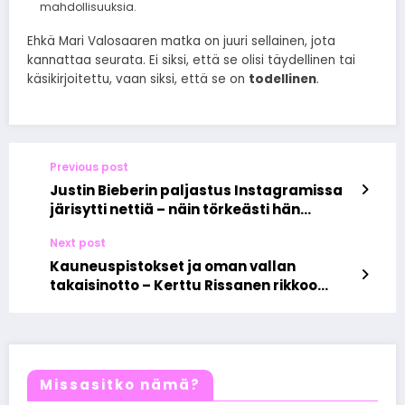
mahdollisuuksia.
Ehkä Mari Valosaaren matka on juuri sellainen, jota
kannattaa seurata. Ei siksi, että se olisi täydellinen tai
käsikirjoitettu, vaan siksi, että se on
todellinen
.
Previous post
Justin Bieberin paljastus Instagramissa
järisytti nettiä – näin törkeästi hän
loukkasi Hailey Bieberiä
Next post
Kauneuspistokset ja oman vallan
takaisinotto – Kerttu Rissanen rikkoo
tabut rehellisellä puheellaan
Missasitko nämä?