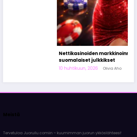
Nettikasinoiden markkinoinnista tunnetut
suomalaiset julkkikset
10 huhtikuun, 2026
Olivia Aho
Meistä
Tervetuloa Juoruilu.comiin – kuumimman juorun ykköslähteesi!