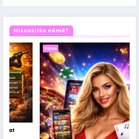
Missasitko nämä?
Viihde