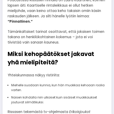
Podcastissa Rissasen rinnalla on Laura Kaartinen, kolmen
lapsen äiti. Kaartiselle rintaleikkaus ei ollut hetken
mielijohde, vaan keino ottaa keho takaisin omiin käsiin
raskauden jälkeen. Ja silti hänelle lyötiin leimaa:
“Pinnallinen.”
Tämänkaltaiset tarinat osoittavat, että jokaisen toimen
takana on henkilökohtainen kokemus – jota ei voi
tiivistää vain sanaan kauneus.
Miksi kehopäätökset jakavat
yhä mielipiteitä?
Yhteiskunnassa näkyy ristiriita:
Miehelle suodaan kunnia, kun hän muokkaa kehoaan roolia
varten.
Naisen kohdalla niin ulkoiset kuin sisäiset muokkaukset
joutuvat silmätikuksi.
Rissasen tekemästä tv-ohjelmasta
Erikoisjoukot