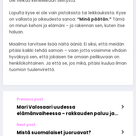
ole velkaa kenellekään selitystä.
Lopulta kyse ei ole vain pistoksista tai leikkauksista. Kyse
on vallasta ja oikeudesta sanoa:
“Minä päätän.”
Tämä
on minun kehoni ja elämäni – ja rakennan sen, kuten itse
haluan.
Maailma tarvitsee lisää näitä ääniä. Ei siksi, että meidän
pitäisi kaikki tehdä samoin – vaan jotta voisimme vihdoin
hyväksyä sen, että jokaisen tie omaan peilikuvaan on
henkilökohtainen. Ja että se, jos mikä, pitäisi kuulua ilman
tuomion tuulenvirettä.
Previous post
Mari Valosaari uudessa
elämänvaiheessa – rakkauden paluu ja
ura kiinteistövälittäjänä
Next post
Mistä suomalaiset juoruavat?