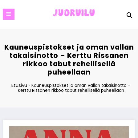
Skip
to
content
Kauneuspistokset ja oman vallan
takaisinotto – Kerttu Rissanen
rikkoo tabut rehellisellä
puheellaan
Etusivu
»
Kauneuspistokset ja oman vallan takaisinotto –
Kerttu Rissanen rikkoo tabut rehellisellä puheellaan