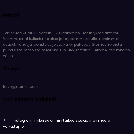
Meistä
Tervetuloa Juoruilu.comiin – kuumimman juorun ykköslähteesi!
Viemme sinut kulissien taakse ja tarjoamme sinulle tuoreimmat
uutiset, huhut ja juonittelut, joista kaikki puhuvat. Glamourikkaista
punaisista matoista mehukkaisiin julkkisriitoihin – emme jätä mitään
väliin!
Yhteys
terve@juoruilu.com
Tuoreimmat artikkelit
Instagram: miksi se on niin tärkeä sosiaalinen media
vaikuttajille