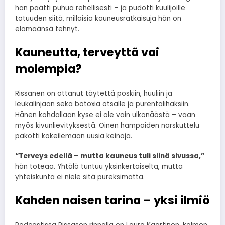
hän päätti puhua rehellisesti – ja pudotti kuulijoille
totuuden siitä, millaisia kauneusratkaisuja hän on
elämäänsä tehnyt.
Kauneutta, terveyttä vai
molempia?
Rissanen on ottanut täytettä poskiin, huuliin ja
leukalinjaan sekä botoxia otsalle ja purentalihaksiin.
Hänen kohdallaan kyse ei ole vain ulkonäöstä – vaan
myös kivunlievityksestä. Öinen hampaiden narskuttelu
pakotti kokeilemaan uusia keinoja.
“Terveys edellä – mutta kauneus tuli siinä sivussa,”
hän toteaa. Yhtälö tuntuu yksinkertaiselta, mutta
yhteiskunta ei niele sitä pureksimatta.
Kahden naisen tarina – yksi ilmiö