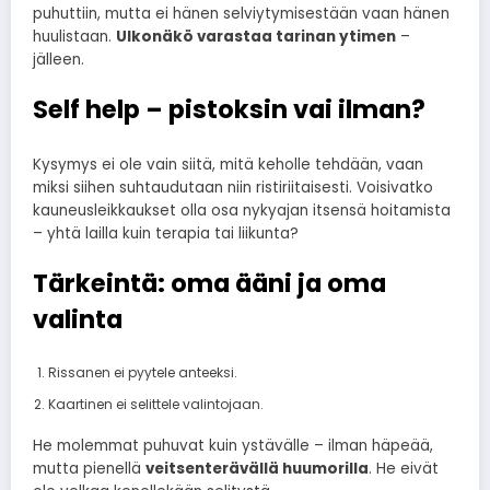
puhuttiin, mutta ei hänen selviytymisestään vaan hänen
huulistaan.
Ulkonäkö varastaa tarinan ytimen
–
jälleen.
Self help – pistoksin vai ilman?
Kysymys ei ole vain siitä, mitä keholle tehdään, vaan
miksi siihen suhtaudutaan niin ristiriitaisesti. Voisivatko
kauneusleikkaukset olla osa nykyajan itsensä hoitamista
– yhtä lailla kuin terapia tai liikunta?
Tärkeintä: oma ääni ja oma
valinta
Rissanen ei pyytele anteeksi.
Kaartinen ei selittele valintojaan.
He molemmat puhuvat kuin ystävälle – ilman häpeää,
mutta pienellä
veitsenterävällä huumorilla
. He eivät