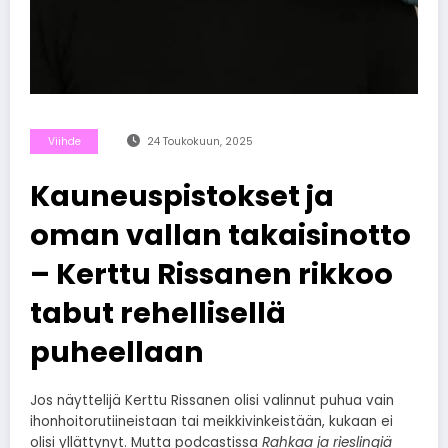
Viihde
24 Toukokuun, 2025
Kauneuspistokset ja
oman vallan takaisinotto
– Kerttu Rissanen rikkoo
tabut rehellisellä
puheellaan
Jos näyttelijä Kerttu Rissanen olisi valinnut puhua vain
ihonhoitorutiineistaan tai meikkivinkeistään, kukaan ei
olisi yllättynyt. Mutta podcastissa
Rahkaa ja rieslingiä