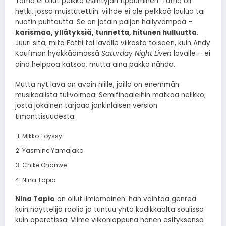
Tämä ei ollut pelkkä esiintyjän tippuminen. Tämä oli
hetki, jossa muistutettiin: viihde ei ole pelkkää laulua tai
nuotin puhtautta. Se on jotain paljon häilyvämpää –
karismaa, yllätyksiä, tunnetta, hitunen hulluutta
.
Juuri sitä, mitä Fathi toi lavalle viikosta toiseen, kuin Andy
Kaufman hyökkäämässä
Saturday Night Liven
lavalle – ei
aina helppoa katsoa, mutta aina pakko nähdä.
Mutta nyt lava on avoin niille, joilla on enemmän
musikaalista tulivoimaa. Semifinaaleihin matkaa nelikko,
josta jokainen tarjoaa jonkinlaisen version
timanttisuudesta:
Mikko Töyssy
Yasmine Yamajako
Chike Ohanwe
Nina Tapio
Nina Tapio
on ollut ilmiömäinen: hän vaihtaa genreä
kuin näyttelijä roolia ja tuntuu yhtä kodikkaalta soulissa
kuin operetissa. Viime viikonloppuna hänen esityksensä