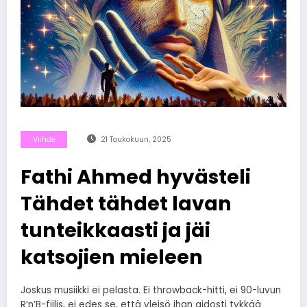
Viihde
21 Toukokuun, 2025
Fathi Ahmed hyvästeli
Tähdet tähdet lavan
tunteikkaasti ja jäi
katsojien mieleen
Joskus musiikki ei pelasta. Ei throwback-hitti, ei 90-luvun
R’n’B-fiilis, ei edes se, että yleisö ihan aidosti tykkää