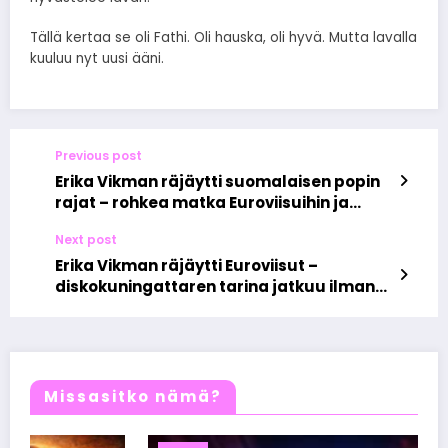
Tällä kertaa se oli Fathi. Oli hauska, oli hyvä. Mutta lavalla
kuuluu nyt uusi ääni.
Previous post
Erika Vikman räjäytti suomalaisen popin
rajat – rohkea matka Euroviisuihin ja
kulttuuriseksi ilmiöksi
Next post
Erika Vikman räjäytti Euroviisut –
diskokuningattaren tarina jatkuu ilman
anteeksipyyntöjä
Missasitko nämä?