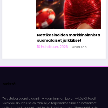
Nettikasinoiden markkinoinnista tunnetut
suomalaiset julkkikset
10 huhtikuun, 2026
Olivia Aho
Meistä
Tervetuloa Juoruilu.comiin – kuumimman juorun ykköslähteesi!
Viemme sinut kulissien taakse ja tarjoamme sinulle tuoreimmat
uutiset, huhut ja juonittelut, joista kaikki puhuvat. Glamourikkaista