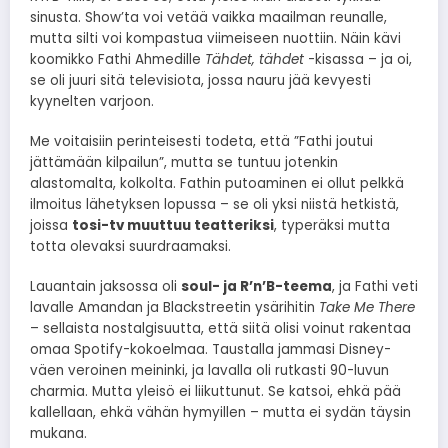
sinusta. Show’ta voi vetää vaikka maailman reunalle,
mutta silti voi kompastua viimeiseen nuottiin. Näin kävi
koomikko Fathi Ahmedille
Tähdet, tähdet
-kisassa – ja oi,
se oli juuri sitä televisiota, jossa nauru jää kevyesti
kyynelten varjoon.
Me voitaisiin perinteisesti todeta, että ”Fathi joutui
jättämään kilpailun”, mutta se tuntuu jotenkin
alastomalta, kolkolta. Fathin putoaminen ei ollut pelkkä
ilmoitus lähetyksen lopussa – se oli yksi niistä hetkistä,
joissa
tosi-tv muuttuu teatteriksi
, typeräksi mutta
totta olevaksi suurdraamaksi.
Lauantain jaksossa oli
soul- ja R’n’B-teema
, ja Fathi veti
lavalle Amandan ja Blackstreetin ysärihitin
Take Me There
– sellaista nostalgisuutta, että siitä olisi voinut rakentaa
omaa Spotify-kokoelmaa. Taustalla jammasi Disney-
väen veroinen meininki, ja lavalla oli rutkasti 90-luvun
charmia. Mutta yleisö ei liikuttunut. Se katsoi, ehkä pää
kallellaan, ehkä vähän hymyillen – mutta ei sydän täysin
mukana.