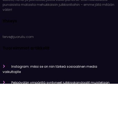
punaisista matoista mehukkaisiin julkkisriitoihin – emme jätä mitään
väliin!
Yhteys
terve@juoruilu.com
Tuoreimmat artikkelit
Instagram: miksi se on niin tärkeä sosiaalinen media
vaikuttajille
Pelipöydän ympärillä syntyneet julkkisskandaalit muistetaan
vuosia
Mitä tapahtui Käärijän kasinoyhteistyölle?
Miten pelaaminen kilpailee muiden viihdemuotojen kanssa