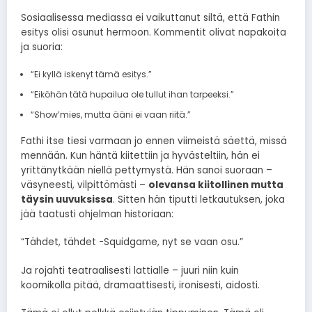
Sosiaalisessa mediassa ei vaikuttanut siltä, että Fathin
esitys olisi osunut hermoon. Kommentit olivat napakoita
ja suoria:
“Ei kyllä iskenyt tämä esitys.”
“Eiköhän tätä hupailua ole tullut ihan tarpeeksi.”
“Show’mies, mutta ääni ei vaan riitä.”
Fathi itse tiesi varmaan jo ennen viimeistä säettä, missä
mennään. Kun häntä kiitettiin ja hyvästeltiin, hän ei
yrittänytkään niellä pettymystä. Hän sanoi suoraan –
väsyneesti, vilpittömästi –
olevansa kiitollinen mutta
täysin uuvuksissa
. Sitten hän tiputti letkautuksen, joka
jää taatusti ohjelman historiaan:
“Tähdet, tähdet -Squidgame, nyt se vaan osu.”
Ja rojahti teatraalisesti lattialle – juuri niin kuin
koomikolla pitää, dramaattisesti, ironisesti, aidosti.