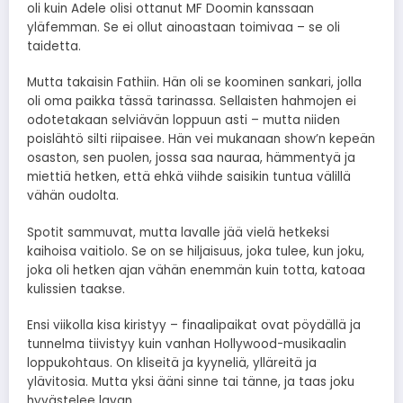
oli kuin Adele olisi ottanut MF Doomin kanssaan
yläfemman. Se ei ollut ainoastaan toimivaa – se oli
taidetta.
Mutta takaisin Fathiin. Hän oli se koominen sankari, jolla
oli oma paikka tässä tarinassa. Sellaisten hahmojen ei
odotetakaan selviävän loppuun asti – mutta niiden
poislähtö silti riipaisee. Hän vei mukanaan show’n kepeän
osaston, sen puolen, jossa saa nauraa, hämmentyä ja
miettiä hetken, että ehkä viihde saisikin tuntua välillä
vähän oudolta.
Spotit sammuvat, mutta lavalle jää vielä hetkeksi
kaihoisa vaitiolo. Se on se hiljaisuus, joka tulee, kun joku,
joka oli hetken ajan vähän enemmän kuin totta, katoaa
kulissien taakse.
Ensi viikolla kisa kiristyy – finaalipaikat ovat pöydällä ja
tunnelma tiivistyy kuin vanhan Hollywood-musikaalin
loppukohtaus. On kliseitä ja kyyneliä, ylläreitä ja
ylävitosia. Mutta yksi ääni sinne tai tänne, ja taas joku
hyvästelee lavan.